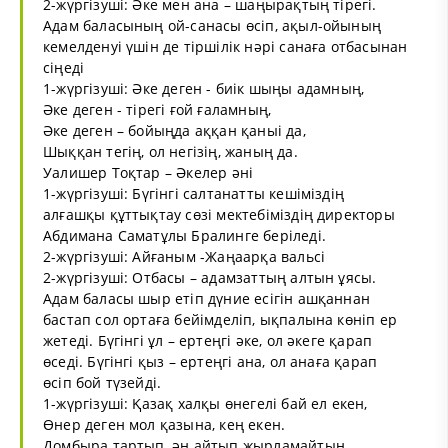
2-жүргізуші: Әке мен ана – шаңырақтың тірегі.
Адам баласының ой-санасы өсіп, ақыл-ойының
кемелденуі үшін де тіршілік нәрі санаға отбасынан
сіңеді
1-жүргізуші: Әке деген - биік шыңы адамның,
Әке деген - тірегі ғой ғаламның,
Әке деген – бойыңда аққан қаныі да,
Шыққан тегің, ол негізің, жаның да.
Уалишер Тоқтар – Әкелер әні
1-жүргізуші: Бүгінгі салтанатты кешіміздің
алғашқы құттықтау сөзі мектебіміздің директоры
Абдимана Саматұлы Бралинге беріледі.
2-жүргізуші: Айғаным -Жаңаарқа вальсі
2-жүргізуші: Отбасы – адамзаттың алтын ұясы.
Адам баласы шыр етіп дүние есігін ашқаннан
бастап сол ортаға бейімделіп, ықпалына көніп ер
жетеді. Бүгінгі ұл – ертеңгі әке, ол әкеге қарап
өседі. Бүгінгі қыз – ертеңгі ана, ол анаға қарап
өсіп бой түзейді.
1-жүргізуші: Қазақ халқы өнегелі бай ел екен,
Өнер деген мол қазына, кең екен.
Домбыра тартып, ән айтып жырламайтын