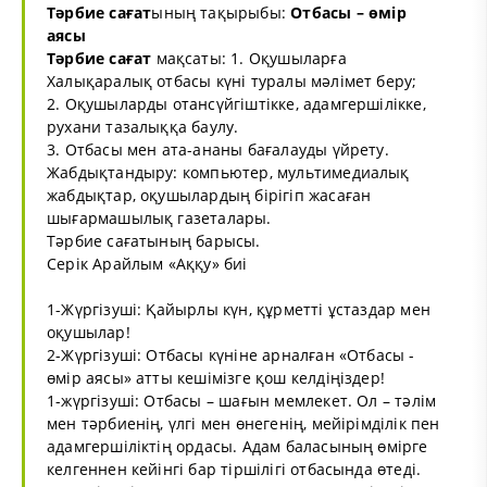
Тәрбие сағат
ының тақырыбы:
Отбасы – өмір
аясы
Тәрбие сағат
мақсаты: 1. Оқушыларға
Халықаралық отбасы күні туралы мәлімет беру;
2. Оқушыларды отансүйгіштікке, адамгершілікке,
рухани тазалыққа баулу.
3. Отбасы мен ата-ананы бағалауды үйрету.
Жабдықтандыру: компьютер, мультимедиалық
жабдықтар, оқушылардың бірігіп жасаған
шығармашылық газеталары.
Тәрбие сағатының барысы.
Серік Арайлым «Аққу» биі
1-Жүргізуші: Қайырлы күн, құрметті ұстаздар мен
оқушылар!
2-Жүргізуші: Отбасы күніне арналған «Отбасы -
өмір аясы» атты кешімізге қош келдіңіздер!
1-жүргізуші: Отбасы – шағын мемлекет. Ол – тәлім
мен тәрбиенің, үлгі мен өнегенің, мейірімділік пен
адамгершіліктің ордасы. Адам баласының өмірге
келгеннен кейінгі бар тіршілігі отбасында өтеді.