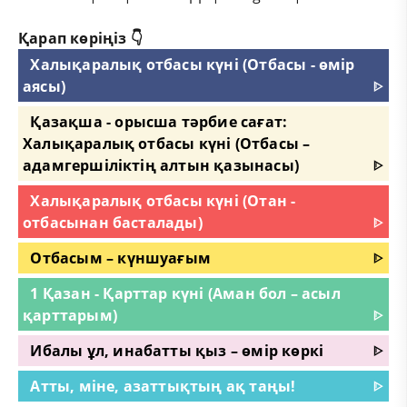
Қарап көріңіз 👇
Халықаралық отбасы күні (Отбасы - өмір
аясы)
ᐈ
Қазақша - орысша тәрбие сағат:
Халықаралық отбасы күні (Отбасы –
адамгершіліктің алтын қазынасы)
ᐈ
Халықаралық отбасы күні (Отан -
отбасынан басталады)
ᐈ
Отбасым – күншуағым
ᐈ
1 Қазан - Қарттар күні (Аман бол – асыл
қарттарым)
ᐈ
Ибалы ұл, инабатты қыз – өмір көркі
ᐈ
Атты, міне, азаттықтың ақ таңы!
ᐈ