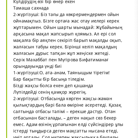
Күлдірудің өзі бір өнер екен
Тамаша сахнада
2-жүргізуші: Біз тағы да көкрермендермен ойын
ойнамақпыз. Бізге ортаға жас отау иелері керек
жұптарымен. Ойын шарты мынадай: Жұбайының
арқасына мақал жапсырып қоямыз. Ал ері сол
мақалға бір аяқпен секіріп барып мақалды оқып,
жалғасын табуы керек. Бірінші келіп мақалдың
жалғасын дұрыс тапқан жұп жеңіске жетеді.
Серік Махаббат пен Мүгірова Бифатиманағ
орындауында үнді биі
1-жүргізуші:О, ата-анам, Таяныщым тірегім!
Бар бақытты бір басыңа тіледім.
Бізді жақсы болса екен деп қашанда
Лүпілдейді сенің қамқор жүрегің.
2-жүргізуші: Отбасында көрген жақсы-жаман
қылықтардың бәрі бала өміріне әсеретеді. Қазақ
салтында отбасы тәлімі – ерекше дәстүр. Отан
отбасынан басталады, – деген нақыл сөз бекер
емес. Адам өзінің ұрпағынан елді сүйсіндірер ұлы
істерді тыңдырса деген мақсатты нысана етеді,
үміт артады. Сол нитепен жақсылыққа баулиды.