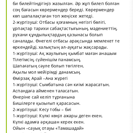
би билейтіндігіңіз жазылған. Әр жұп билеп болған
соң бағасын көрермендер береді. Көрермендер
көп шапалақтаған топ жеңіске жетеді.
2-жүргізуші: Отбасы қоғамның негізгі бөлігі,
ұрпақтар тарихи сабақтастығының, мәдениеттің,
рухани құндылықтардың қазынасы болып
саналады. Өнегелі отбасы арақсында мемлекет те
өркендейді, халықтың әл-ауқаты жақсарады.
1-жүргізуші: Ақ жаулығың қымбат маған анашым
Тілегімсің, сүйенішім панамсың,
Шапағатың сәуле болып төгілген,
Ақылы мол мейірімді данамсың.
Өмірзақ Арай –Ана жүрегі
1-жүргізуші: Сымбатына сән киімі жарасатын,
Аспандаға айменен таласатын.
Өнеріне сай келіп тұрғанына
Бишілерге қызығып қарасасын.
2-жүргізуші: Кесу тобы – биі
1-жүргізуші: Күлкі көңіл ажары деген екен,
Күлкі адамға әрқашан керек екен.
Ойын –сауық отауы «Тамашадай»