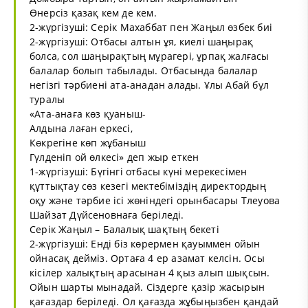
Өнерсіз қазақ кем де кем.
2-жүргізуші: Серік Махаббат пен Жаңыл өзбек биі
2-жүргізуші: Отбасы алтын ұя, киелі шаңырақ
болса, сол шаңырақтың мұрагері, ұрпақ жалғасы
балалар болып табылады. Отбасында балалар
негізгі тәрбиені ата-анадан алады. Ұлы Абай бұл
туралы
«Ата-анаға көз қуаныш-
Алдына лаған еркесі,
Көкрегіне көп жұбаныш
Гүлденіп ой өлкесі» деп жыр еткен
1-жүргізуші: Бүгінгі отбасы күні мерекесімен
құттықтау сөз кезегі мектебіміздің директордың
оқу және тәрбие ісі жөніндегі орынбасары Тлеуова
Шайзат Дүйсеновнаға беріледі.
Серік Жаңыл – Балалық шақтың бекеті
2-жүргізуші: Енді біз көрермен қауыммен ойын
ойнасақ дейміз. Ортаға 4 ер азамат келсін. Осы
кісілер халықтың арасынан 4 қыз алып шықсын.
Ойын шарты мынадай. Сіздерге қазір жасырын
қағаздар беріледі. Ол қағазда жұбыңызбен қандай