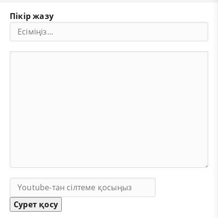
Пікір жазу
Сурет қосу