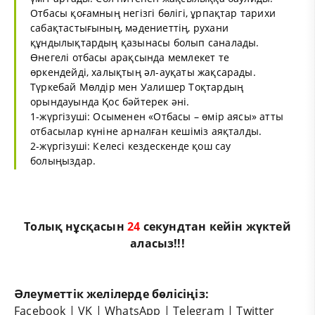
Отбасы қоғамның негізгі бөлігі, ұрпақтар тарихи
сабақтастығының, мәдениеттің, рухани
құндылықтардың қазынасы болып саналады.
Өнегелі отбасы арақсында мемлекет те
өркендейді, халықтың әл-ауқаты жақсарады.
Түркебай Мөлдір мен Уалишер Тоқтардың
орындауында Қос бәйтерек әні.
1-жүргізуші: Осыменен «Отбасы – өмір аясы» атты
отбасылар күніне арналған кешіміз аяқталды.
2-жүргізуші: Келесі кездескенде қош сау
болыңыздар.
Толық нұсқасын
23
секундтан кейін жүктей
аласыз!!!
Әлеуметтік желілерде бөлісіңіз:
Facebook
|
VK
|
WhatsApp
|
Telegram
|
Twitter