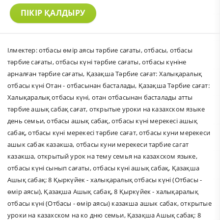
ПІКІР ҚАЛДЫРУ
Ілмектер:
отбасы өмір аясы тәрбие сағаты
,
отбасы
,
отбасы
тәрбие сағаты
,
отбасы күні тәрбие сағаты
,
отбасы күніне
арналған тәрбие сағаты
,
Қазақша Тәрбие сағат: Халықаралық
отбасы күні Отан - отбасынан басталады
,
Қазақша Тәрбие сағат:
Халықаралық отбасы күні
,
отан отбасынан басталады атты
тәрбие ашық сабақ сағат
,
открытые уроки на казахском языке
день семьи
,
отбасы ашық сабақ
,
отбасы күні мерекесі ашық
сабақ
,
отбасы күні мерекесі тәрбие сағат
,
отбасы куни мерекеси
ашык сабак казакша
,
отбасы куни мерекеси тарбие сагат
казакша
,
открытый урок на тему семья на казахском языке
,
отбасы күні сынып сағаты
,
отбасы күні ашық сабақ
,
Қазақша
Ашық сабақ: 8 Қыркүйек - халықаралық отбасы күні (Отбасы -
өмір аясы)
,
Қазақша Ашық сабақ
,
8 Қыркүйек - халықаралық
отбасы күні (Отбасы - өмір аясы) казакша ашык сабак
,
открытые
уроки на казахском на ко дню семьи
,
Қазақша Ашық сабақ: 8