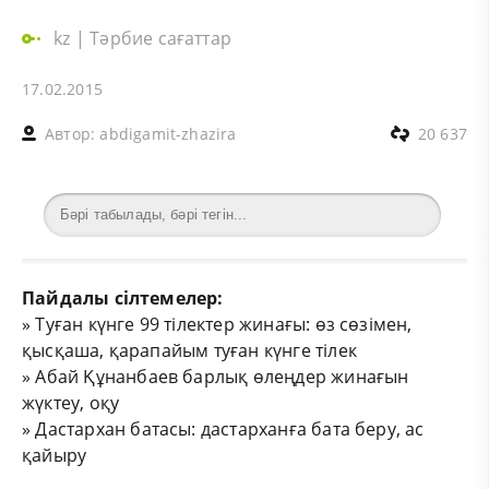
kz
|
Тәрбие сағаттар
17.02.2015
Автор:
abdigamit-zhazira
20 637
Пайдалы сілтемелер:
»
Туған күнге 99 тілектер жинағы: өз сөзімен,
қысқаша, қарапайым туған күнге тілек
»
Абай Құнанбаев барлық өлеңдер жинағын
жүктеу, оқу
»
Дастархан батасы: дастарханға бата беру, ас
қайыру