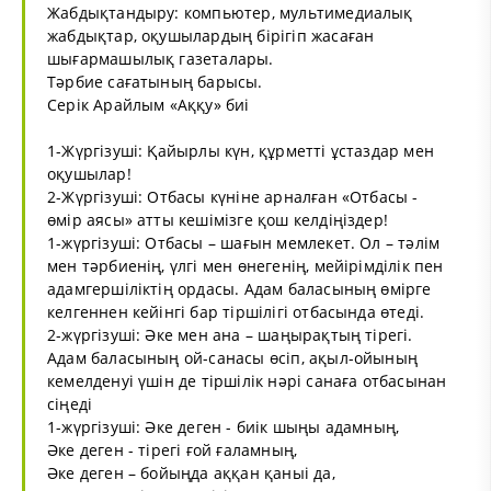
Жабдықтандыру: компьютер, мультимедиалық
жабдықтар, оқушылардың бірігіп жасаған
шығармашылық газеталары.
Тәрбие сағатының барысы.
Серік Арайлым «Аққу» биі
1-Жүргізуші: Қайырлы күн, құрметті ұстаздар мен
оқушылар!
2-Жүргізуші: Отбасы күніне арналған «Отбасы -
өмір аясы» атты кешімізге қош келдіңіздер!
1-жүргізуші: Отбасы – шағын мемлекет. Ол – тәлім
мен тәрбиенің, үлгі мен өнегенің, мейірімділік пен
адамгершіліктің ордасы. Адам баласының өмірге
келгеннен кейінгі бар тіршілігі отбасында өтеді.
2-жүргізуші: Әке мен ана – шаңырақтың тірегі.
Адам баласының ой-санасы өсіп, ақыл-ойының
кемелденуі үшін де тіршілік нәрі санаға отбасынан
сіңеді
1-жүргізуші: Әке деген - биік шыңы адамның,
Әке деген - тірегі ғой ғаламның,
Әке деген – бойыңда аққан қаныі да,