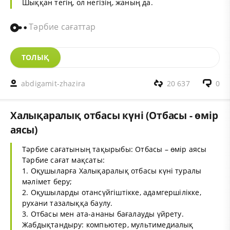
Шыққан тегің, ол негізің, жаның да.
Тәрбие сағаттар
ТОЛЫҚ
abdigamit-zhazira
20 637
0
Халықаралық отбасы күні (Отбасы - өмір
аясы)
Тәрбие сағатының тақырыбы: Отбасы – өмір аясы
Тәрбие сағат мақсаты:
1. Оқушыларға Халықаралық отбасы күні туралы
мәлімет беру;
2. Оқушыларды отансүйгіштікке, адамгершілікке,
рухани тазалыққа баулу.
3. Отбасы мен ата-ананы бағалауды үйрету.
Жабдықтандыру: компьютер, мультимедиалық