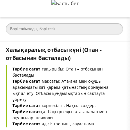
Халықаралық отбасы күні (Отан -
отбасынан басталады)
Тәрбие сағат
тақырыбы: Отан – отбасынан
басталады
Тәрбие сағат
мақсаты: Ата-ана мен оқушы
арасындағы ізгі қарым-қатынастың орнауына
ықпал ету. Отбасы құндылықтарын сақтауға
үйрету.
Тәрбие сағат
көрнекілігі: Нақыл сөздер.
Тәрбие сағат
қа Шақырылды: ата-аналар мен
оқушылар, психолог
Тәрбие сағат
әдісі: тренинг, сауалнама