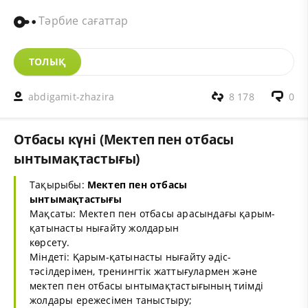
Тәрбие сағаттар
ТОЛЫҚ
abdigamit-zhazira
8 178
0
Отбасы күні (Мектеп пен отбасы
ынтымақтастығы)
Тақырыбы:
Мектеп пен отбасы
ынтымақтастығы
Мақсаты: Мектеп пен отбасы арасындағы қарым-
қатынасты нығайту жолдарын
көрсету.
Міндеті: Қарым-қатынасты нығайту әдіс-
тәсілдерімен, тренингтік жаттығулармен және
мектеп пен отбасы ынтымақтастығының тиімді
жолдары ережесімен таныстыру;