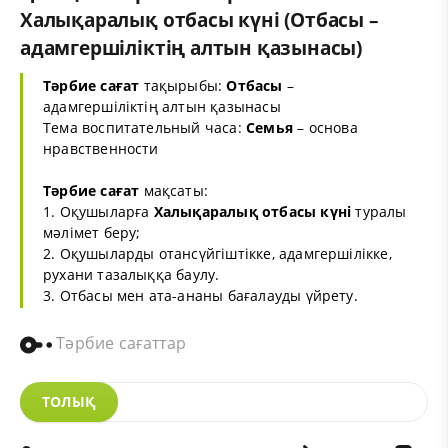
Халықаралық отбасы күні (Отбасы –
адамгершіліктің алтын қазынасы)
Тәрбие сағат
тақырыбы:
Отбасы
–
адамгершіліктің алтын қазынасы
Тема воспитательный часа:
Семья
– основа
нравственности
Тәрбие сағат
мақсаты:
1. Оқушыларға
Халықаралық отбасы күні
туралы
мәлімет беру;
2. Оқушыларды отансүйгіштікке, адамгершілікке,
рухани тазалыққа баулу.
3. Отбасы мен ата-ананы бағалауды үйрету.
Тәрбие сағаттар
ТОЛЫҚ