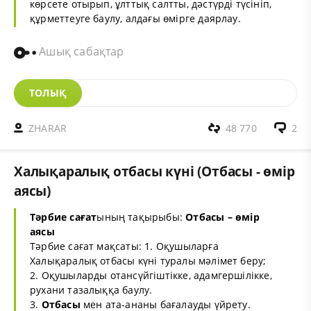
көрсете отырып, ұлттық салтты, дәстүрді түсініп,
құрметтеуге баулу, алдағы өмірге даярлау.
Ашық сабақтар
ТОЛЫҚ
ZHARAR
48 770
2
Халықаралық отбасы күні (Отбасы - өмір
аясы)
Тәрбие сағат
ының тақырыбы:
Отбасы – өмір
аясы
Тәрбие сағат мақсаты: 1. Оқушыларға
Халықаралық отбасы күні туралы мәлімет беру;
2. Оқушыларды отансүйгіштікке, адамгершілікке,
рухани тазалыққа баулу.
3.
Отбасы
мен ата-ананы бағалауды үйрету.