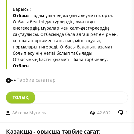
Барысы:
Отбасы
- адам үшін ең жақын әлеуметтік орта.
Отбасы белгілі дәстүрлердің, жағымды
өнегелердің, мұралар мен салт-дәстүрлердің
сақтаулысы. Отбасында бала алғаш рет өмірмен,
коршаған ортамен танысып, мінез-құлық
нормаларын игереді. Отбасы баланың, азамат
болып өсуінің негізі болып табылады.
Отбасының басты қызметі - бала тәрбиелеу.
Отбасы
....
Тәрбие сағаттар
ТОЛЫҚ
Айкерм Мутиева
42 602
1
Қазақша - орысша тәрбие сағат: