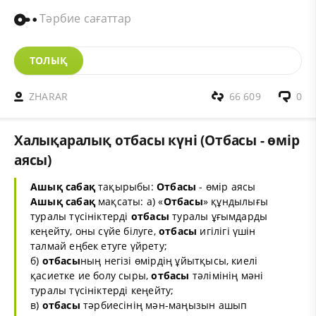
Тәрбие сағаттар
ТОЛЫҚ
ZHARAR
66 609
0
Халықаралық отбасы күні (Отбасы - өмір
аясы)
Ашық сабақ
тақырыбы:
Отбасы
- өмір аясы
Ашық сабақ
мақсаты: а) «
Отбасы
» құндылығы
туралы түсініктерді
отбасы
туралы ұғымдарды
кеңейту, оны сүйе білуге,
отбасы
игілігі үшін
талмай еңбек етуге үйрету;
б)
отбасы
ның негізі өмірдің ұйытқысы, киелі
қасиетке ие болу сыры,
отбасы
тәлімінің мәні
туралы түсініктерді кеңейту;
в)
отбасы
тәрбиесінің мән-маңызын ашып