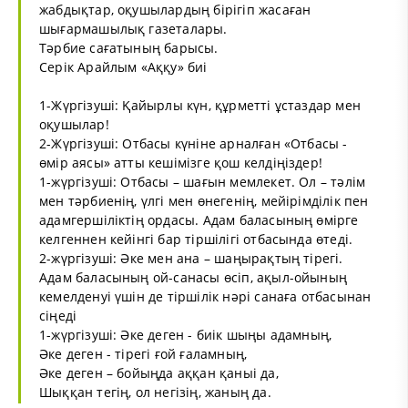
жабдықтар, оқушылардың бірігіп жасаған
шығармашылық газеталары.
Тәрбие сағатының барысы.
Серік Арайлым «Аққу» биі
1-Жүргізуші: Қайырлы күн, құрметті ұстаздар мен
оқушылар!
2-Жүргізуші: Отбасы күніне арналған «Отбасы -
өмір аясы» атты кешімізге қош келдіңіздер!
1-жүргізуші: Отбасы – шағын мемлекет. Ол – тәлім
мен тәрбиенің, үлгі мен өнегенің, мейірімділік пен
адамгершіліктің ордасы. Адам баласының өмірге
келгеннен кейінгі бар тіршілігі отбасында өтеді.
2-жүргізуші: Әке мен ана – шаңырақтың тірегі.
Адам баласының ой-санасы өсіп, ақыл-ойының
кемелденуі үшін де тіршілік нәрі санаға отбасынан
сіңеді
1-жүргізуші: Әке деген - биік шыңы адамның,
Әке деген - тірегі ғой ғаламның,
Әке деген – бойыңда аққан қаныі да,
Шыққан тегің, ол негізің, жаның да.