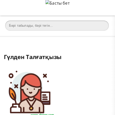
Гүлден Талғатқызы