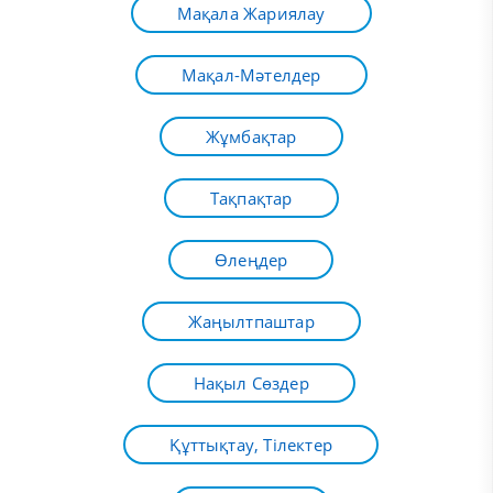
Мақала Жариялау
Мақал-Мәтелдер
Жұмбақтар
Тақпақтар
Өлеңдер
Жаңылтпаштар
Нақыл Сөздер
Құттықтау, Тілектер