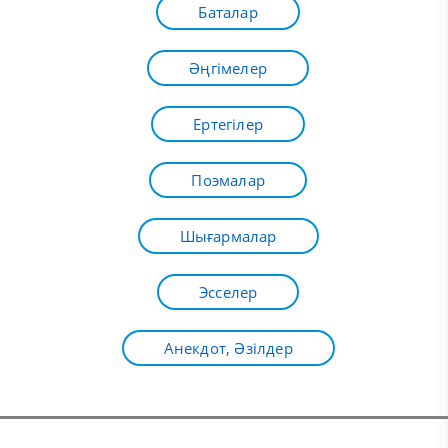
Баталар
Әңгімелер
Ертегілер
Поэмалар
Шығармалар
Эсселер
Анекдот, Әзілдер