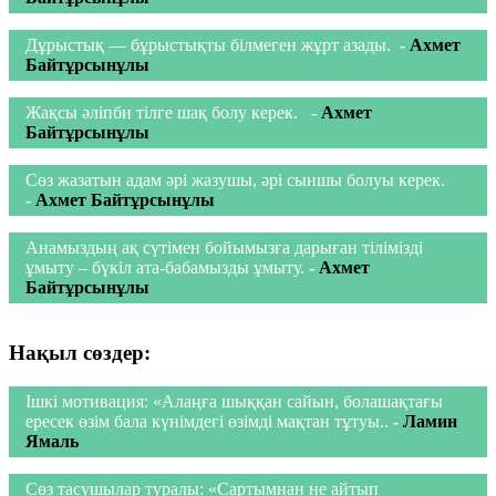
Дұрыстық — бұрыстықты білмеген жұрт азады.
-
Ахмет
Байтұрсынұлы
Жақсы әліпби тілге шақ болу керек.
-
Ахмет
Байтұрсынұлы
Сөз жазатын адам әрі жазушы, әрі сыншы болуы керек.
-
Ахмет Байтұрсынұлы
Анамыздың ақ сүтімен бойымызға дарыған тілімізді
ұмыту – бүкіл ата-бабамызды ұмыту.
-
Ахмет
Байтұрсынұлы
Нақыл сөздер:
Ішкі мотивация: «Алаңға шыққан сайын, болашақтағы
ересек өзім бала күнімдегі өзімді мақтан тұтуы..
-
Ламин
Ямаль
Сөз тасушылар туралы: «Сартымнан не айтып