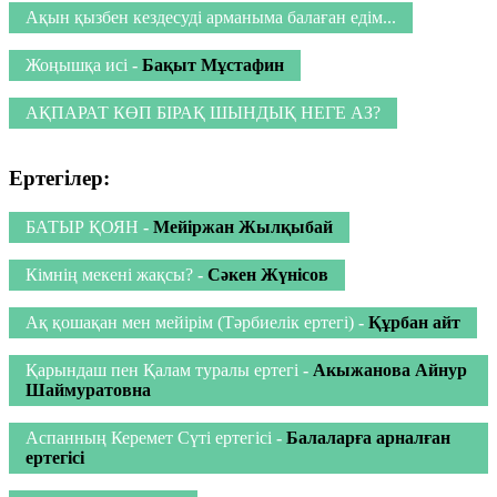
Ақын қызбен кездесуді арманыма балаған едім...
Жоңышқа исі
-
Бақыт Мұстафин
АҚПАРАТ КӨП БІРАҚ ШЫНДЫҚ НЕГЕ АЗ?
Ертегілер:
БАТЫР ҚОЯН
-
Мейіржан Жылқыбай
Кімнің мекені жақсы?
-
Сәкен Жүнісов
Ақ қошақан мен мейірім (Тәрбиелік ертегі)
-
Құрбан айт
Қарындаш пен Қалам туралы ертегі
-
Акыжанова Айнур
Шаймуратовна
Аспанның Керемет Сүті ертегісі
-
Балаларға арналған
ертегісі