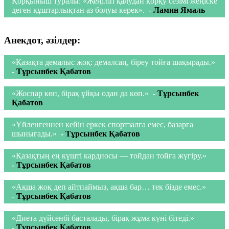
Қорқыныш туралы: «Жеңіліп қалудан қорқу сезімі жеңіске
деген құштарлықтан аз болуы керек».
-
Ламин Ямаль
Анекдот, әзілдер:
«Қазақта демалыс жоқ: демалсаң, біреу тойға шақырады.»
-
Тұрсынбек Қабатов
«Жоспар көп, бірақ ұйқы одан да көп.»
-
Тұрсынбек
Қабатов
«Үйленгеннен кейін еркек спортзалға емес, базарға
шынығады.»
-
Тұрсынбек Қабатов
«Қазақтың ең күшті кардиосы — тойдан тойға жүгіру.»
-
Тұрсынбек Қабатов
«Ақша жоқ деп айтпаймыз, ақша бар… тек бізде емес.»
-
Тұрсынбек Қабатов
«Диета дүйсенбі басталады, бірақ жұма күні бітеді.»
-
Тұрсынбек Қабатов