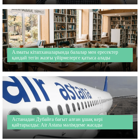
Алматы кітапханаларында балалар мен ересектер
қандай тегін жазғы үйірмелерге қатыса алады
Астанадан Дубайға бағыт алған ұшақ кері
қайтарылды: Air Astana мәлімдеме жасады