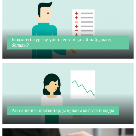
Бюджетті жүргізу үшін кестені қалай пайдалануға
болады?
Ай сайынғы шығыстарды қалай азайтуға болады