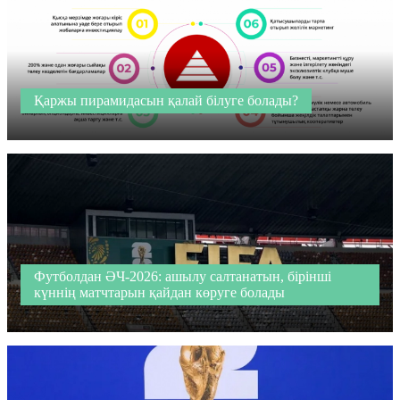
Қаржы пирамидасын қалай білуге болады?
Футболдан ӘЧ-2026: ашылу салтанатын, бірінші
күннің матчтарын қайдан көруге болады