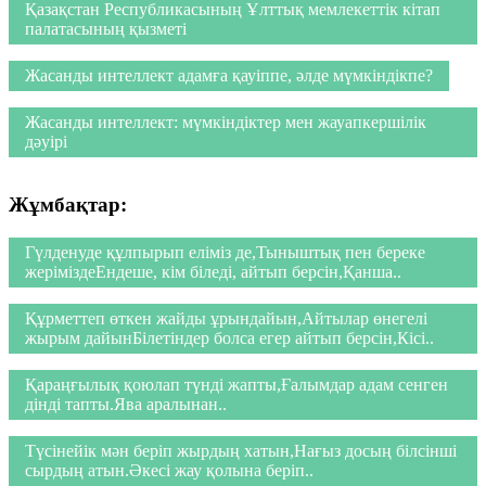
Қазақстан Республикасының Ұлттық мемлекеттік кітап
палатасының қызметі
Жасанды интеллект адамға қауіппе, әлде мүмкіндікпе?
Жасанды интеллект: мүмкіндіктер мен жауапкершілік
дәуірі
Жұмбақтар:
Гүлденуде құлпырып еліміз де,Тыныштық пен береке
жеріміздеЕндеше, кім біледі, айтып берсін,Қанша..
Құрметтеп өткен жайды ұрындайын,Айтылар өнегелі
жырым дайынБілетіндер болса егер айтып берсін,Кісі..
Қараңғылық қоюлап түнді жапты,Ғалымдар адам сенген
дінді тапты.Ява аралынан..
Түсінейік мән беріп жырдың хатын,Нағыз досың білсінші
сырдың атын.Әкесі жау қолына беріп..