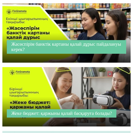
Жасөспірім банктік картаны қалай дұрыс пайдалануы
керек?
Жеке бюджет: қаржыны қалай басқаруға болады?