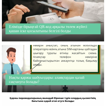
Елімізде бірыңғай QR-код арқылы төлем жүйесі
қашан іске қосылатыны белгілі болды
Нақты қаржы шабуылдары: алаяқтардан қалай
сақтануға болады?