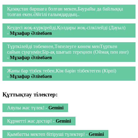
Қазақстан баршаға болған мекен,Баурайы да байлыққа
толған екен.Әйгілі ғалымдардың..
Кеудесі жоқ-күркірейді,Қолдары жоқ-сілкілейді (Дауыл)
-
Мұзафар Әлімбаев
Түрткілейді төбемнен,Төпелеуге көнем менТүрткен
сайын сүңгимін:Бір-ақ шығып тереңнен (Оймақ пен ине)
-
Мұзафар Әлімбаев
Жаны бар тізбек тебен,Кім бәрін тізбектеген (Кірпі)
-
Мұзафар Әлімбаев
Құттықтау тілектер:
Аяулы жас түлек!
-
Gemini
Құрметті жас достар!
-
Gemini
Қымбатты мектеп бітіруші түлектер!
-
Gemini