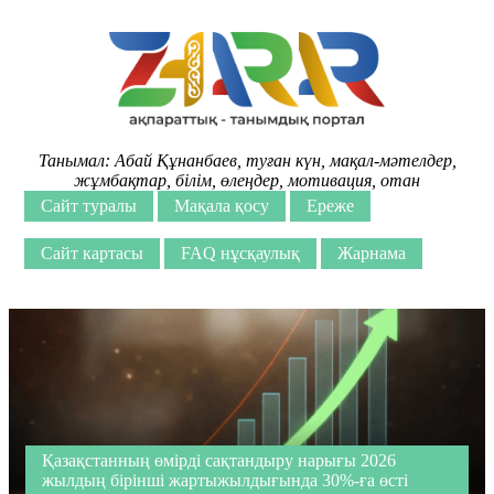
Танымал:
Абай Құнанбаев
,
туған күн
,
мақал-мәтелдер
,
жұмбақтар
,
білім
,
өлеңдер
,
мотивация
,
отан
Сайт туралы
Мақала қосу
Ереже
Сайт картасы
FAQ нұсқаулық
Жарнама
Қазақстанның өмірді сақтандыру нарығы 2026
жылдың бірінші жартыжылдығында 30%-ға өсті