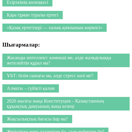
Есірткінің көлеңкесі
Қара тұман туралы ертегі
«Қазақ ертегілері — халық қиялының көрінісі»
Шығармалар:
Жасанды интеллект: көмекші ме, әлде жалқаулыққа
жетелейтін құрал ма?
ҰБТ: білім сынағы ма, әлде стресс көзі ме?
Алматы – сүйікті қалам
2026 жылғы жаңа Конституция – Қазақстанның
құқықтық дамуының жаңа кезеңі
Жақсылықтың бағасы бар ма?
Жетістікке жету таланттан ба, әлде еңбектен бе?