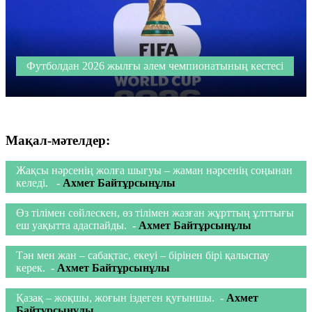
Футболдан 2026 жылғы әлем чемпионатының кестесі
Мақал-мәтелдер:
Жақсы нәрсенің жолға шығуы – жаман нәрсенің соңынан
келеді.
-
Ахмет Байтұрсынұлы
Өз тілімен сөйлескен, өз тілімен жазған жұрттың ұлттығы
еш уақытта адаспaйды.
-
Ахмет Байтұрсынұлы
Тән мен жан – сабақтас, екеуі – бірінен бірі қалыспау
керек.
-
Ахмет Байтұрсынұлы
Қазақ – жоқшы, жоғын іздеген қуғыншы.
-
Ахмет
Байтұрсынұлы