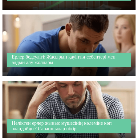
Ерлер бедеулігі: Жасырын қауіптің себептері мен
алдын алу жолдары
Неліктен ерлер жыныс мүшесінің көлеміне көп
алаңдайды? Сарапшылар пікірі