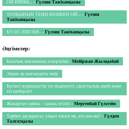
ОЙ ИІРІМі...
-
Гүлзия Тәжіханқызы
ТОЛҚЫНЫН ТЕҢІЗ КЕШКЕН ОЙ...
-
Гүлзия
Тәжіханқызы
КҮЗГІ ЭЛЕГИЯ..
-
Гүлзия Тәжіханқызы
Әңгімелер:
Балалық шағымның ескерткіші
-
Мейіржан Жылқыбай
Экран ар жағындағы өмір
Бүгінгі журналистің тіл мәдениеті, сауаттылық әдебі және
тіл шеберлігі
Жаңарған саябақ – халық игілігі
-
Мергенбай Гүлсезім
Тәрбие дағдарысы: уақыт кінәлі ме, ата-ана ма?
-
Гүлден
Талғатқызы