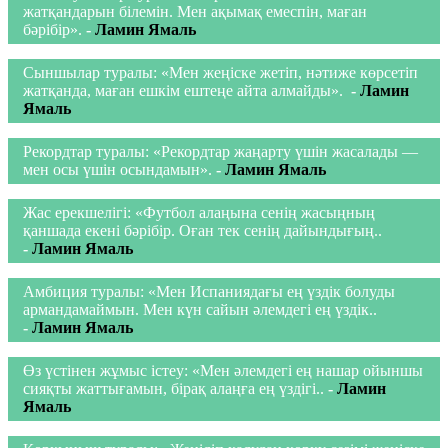
жатқандарын білемін. Мен ақымақ емеспін, маған
бәрібір».
-
Ламин Ямаль
Сыншылар туралы: «Мен жеңіске жетіп, нәтиже көрсетіп
жатқанда, маған ешкім ештеңе айта алмайды».
-
Ламин
Ямаль
Рекордтар туралы: «Рекордтар жаңарту үшін жасалады —
мен осы үшін осындамын».
-
Ламин Ямаль
Жас ерекшелігі: «Футбол алаңына сенің жасыңның
қаншада екені бәрібір. Оған тек сенің дайындығың..
-
Ламин Ямаль
Амбиция туралы: «Мен Испаниядағы ең үздік болуды
армандамаймын. Мен күн сайын әлемдегі ең үздік..
-
Ламин Ямаль
Өз үстінен жұмыс істеу: «Мен әлемдегі ең нашар ойыншы
сияқты жаттығамын, бірақ алаңға ең үздігі..
-
Ламин
Ямаль