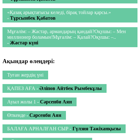
«Қазақ арықтағысы келеді, бірақ тойлар қарсы.»
-
Тұрсынбек Қабатов
Мұғалім: – Жастар, армандарың қандай?Оқушы: – Мен
миллионер боламын!Мұғалім: – Қалай?Оқушы: –..
-
Жастар күні
Ақындар өлеңдері:
Туған жердің үні
ҚАПЕЗ АҒА
-
Әліпов Айтбек Рымбекұлы
Ауыл жолы 1
-
Сәрсенби Аян
Өткенде
-
Сәрсенби Аян
БАЛАҒА АРНАЛҒАН СЫР
-
Гүлзия Тәжіханқызы