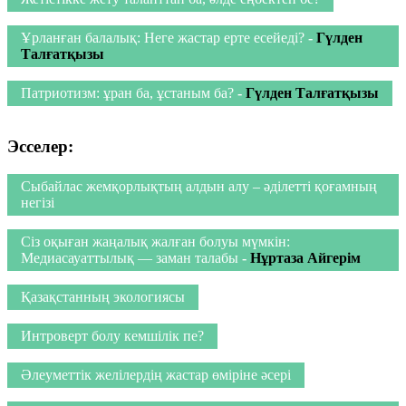
Ұрланған балалық: Неге жастар ерте есейеді?
-
Гүлден
Талғатқызы
Патриотизм: ұран ба, ұстаным ба?
-
Гүлден Талғатқызы
Эсселер:
Сыбайлас жемқорлықтың алдын алу – әділетті қоғамның
негізі
Сіз оқыған жаңалық жалған болуы мүмкін:
Медиасауаттылық — заман талабы
-
Нұртаза Айгерім
Қазақстанның экологиясы
Интроверт болу кемшілік пе?
Әлеуметтік желілердің жастар өміріне әсері