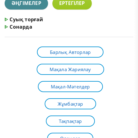
ӘҢГІМЕЛЕР
ЕРТЕГІЛЕР
ᐈ
Суық торғай
ᐈ
Сонарда
Барлық Авторлар
Мақала Жариялау
Мақал-Мәтелдер
Жұмбақтар
Тақпақтар