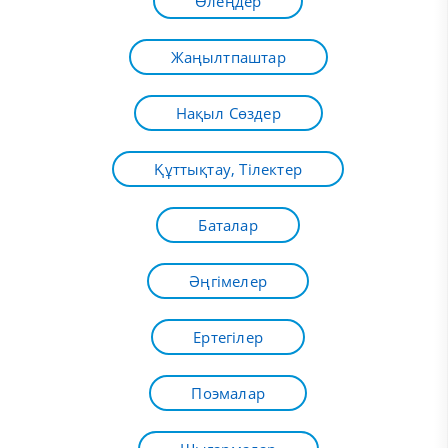
Өлеңдер
Жаңылтпаштар
Нақыл Сөздер
Құттықтау, Тілектер
Баталар
Әңгімелер
Ертегілер
Поэмалар