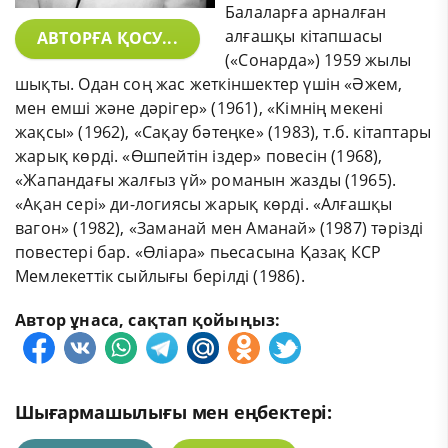
Балаларға арналған
алғашқы кітапшасы
АВТОРҒА ҚОСУ...
(«Сонарда») 1959 жылы
шықты. Одан соң жас жеткіншектер үшін «Әжем,
мен емші және дәрігер» (1961), «Кімнің мекені
жақсы» (1962), «Сақау бәтеңке» (1983), т.б. кітаптары
жарық көрді. «Өшпейтін іздер» повесін (1968),
«Жапандағы жалғыз үй» романын жазды (1965).
«Ақан сері» ди-логиясы жарық көрді. «Алғашқы
вагон» (1982), «Заманай мен Аманай» (1987) тәрізді
повестері бар. «Өліара» пьесасына Қазақ КСР
Мемлекеттік сыйлығы берілді (1986).
Автор ұнаса, сақтап қойыңыз:
Шығармашылығы мен еңбектері: