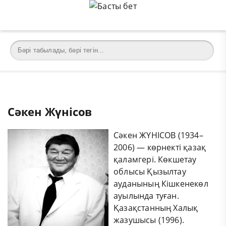
Сәкен Жүнісов
Сәкен ЖҮНІСОВ (1934–
2006) — көрнекті қазақ
қаламгері. Көкшетау
облысы Қызылтау
ауданының Кішкенекөл
ауылында туған.
Қазақстанның Халық
жазушысы (1996).