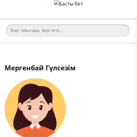
Мергенбай Гүлсезім