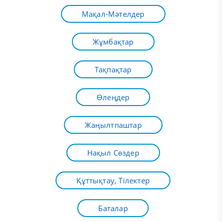
Мақал-Мәтелдер
Жұмбақтар
Тақпақтар
Өлеңдер
Жаңылтпаштар
Нақыл Сөздер
Құттықтау, Тілектер
Баталар