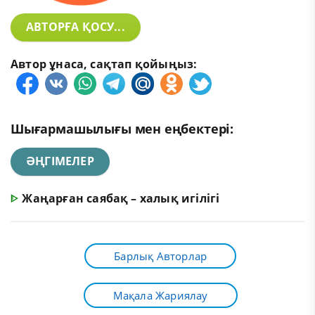
АВТОРҒА ҚОСУ...
Автор ұнаса, сақтап қойыңыз:
Шығармашылығы мен еңбектері:
ӘҢГІМЕЛЕР
ᐈ
Жаңарған саябақ – халық игілігі
Барлық Авторлар
Мақала Жариялау