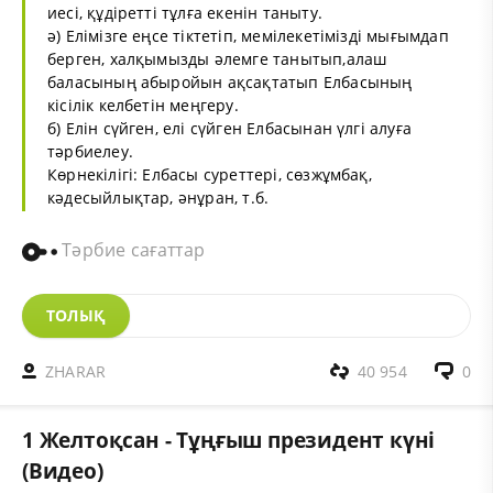
иесі, құдіретті тұлға екенін таныту.
ә) Елімізге еңсе тіктетіп, мемілекетімізді мығымдап
берген, халқымызды әлемге танытып,алаш
баласының абыройын ақсақтатып Елбасының
кісілік келбетін меңгеру.
б) Елін сүйген, елі сүйген Елбасынан үлгі алуға
тәрбиелеу.
Көрнекілігі: Елбасы суреттері, сөзжұмбақ,
кәдесыйлықтар, әнұран, т.б.
Тәрбие сағаттар
ТОЛЫҚ
ZHARAR
40 954
0
1 Желтоқсан - Тұңғыш президент күні
(Видео)