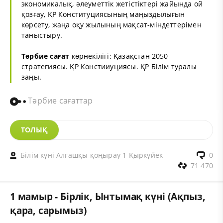
экономикалық, әлеуметтік жетістіктері жайында ой
қозғау, ҚР Конституциясының маңыздылығын
көрсету, жаңа оқу жылының мақсат-міндеттерімен
таныстыру.
Тәрбие сағат
көрнекілігі: Қазақстан 2050
стратегиясы. ҚР Констииуциясы. ҚР Білім туралы
заңы.
Тәрбие сағаттар
ТОЛЫҚ
Білім күні Алғашқы қоңырау 1 Қыркүйек
0
71 470
1 мамыр - Бірлік, Ынтымақ күні (Ақпыз,
қара, сарымыз)