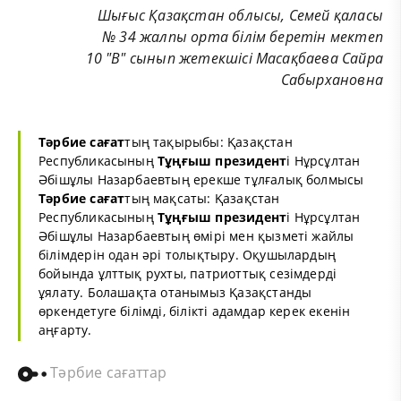
Шығыс Қазақстан облысы, Семей қаласы
№ 34 жалпы орта білім беретін мектеп
10 "В" сынып жетекшісі Масақбаева Сайра
Сабырхановна
Тәрбие сағат
тың тақырыбы: Қазақстан
Республикасының
Тұңғыш президент
і Нұрсұлтан
Әбішұлы Назарбаевтың ерекше тұлғалық болмысы
Тәрбие сағат
тың мақсаты: Қазақстан
Республикасының
Тұңғыш президент
і Нұрсұлтан
Әбішұлы Назарбаевтың өмірі мен қызметі жайлы
білімдерін одан әрі толықтыру. Оқушылардың
бойында ұлттық рухты, патриоттық сезімдерді
ұялату. Болашақта отанымыз Қазақстанды
өркендетуге білімді, білікті адамдар керек екенін
аңғарту.
Тәрбие сағаттар