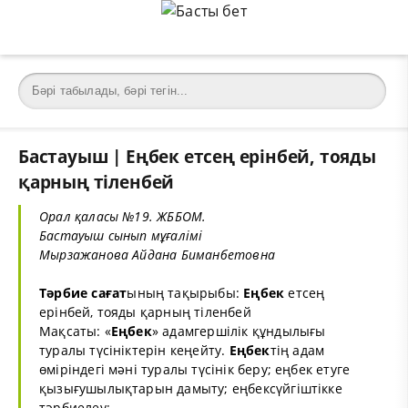
Бастауыш | Еңбек етсең ерінбей, тояды
қарның тіленбей
Орал қаласы №19. ЖББОМ.
Бастауыш сынып мұғалімі
Мырзажанова Айдана Биманбетовна
Тәрбие сағат
ының тақырыбы:
Еңбек
етсең
ерінбей, тояды қарның тіленбей
Мақсаты: «
Еңбек
» адамгершілік құндылығы
туралы түсініктерін кеңейту.
Еңбек
тің адам
өміріндегі мәні туралы түсінік беру; еңбек етуге
қызығушылықтарын дамыту; еңбексүйгіштікке
тәрбиелеу;