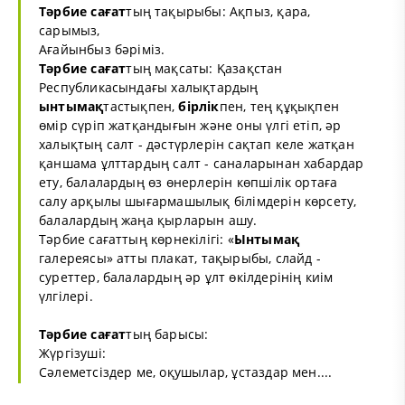
Тәрбие сағат
тың тақырыбы: Ақпыз, қара,
сарымыз,
Ағайынбыз бәріміз.
Тәрбие сағат
тың мақсаты: Қазақстан
Республикасындағы халықтардың
ынтымақ
тастықпен,
бірлік
пен, тең құқықпен
өмір сүріп жатқандығын және оны үлгі етіп, әр
халықтың салт - дәстүрлерін сақтап келе жатқан
қаншама ұлттардың салт - саналарынан хабардар
ету, балалардың өз өнерлерін көпшілік ортаға
салу арқылы шығармашылық білімдерін көрсету,
балалардың жаңа қырларын ашу.
Тәрбие сағаттың көрнекілігі: «
Ынтымақ
галереясы» атты плакат, тақырыбы, слайд -
суреттер, балалардың әр ұлт өкілдерінің киім
үлгілері.
Тәрбие сағат
тың барысы:
Жүргізуші:
Сәлеметсіздер ме, оқушылар, ұстаздар мен....