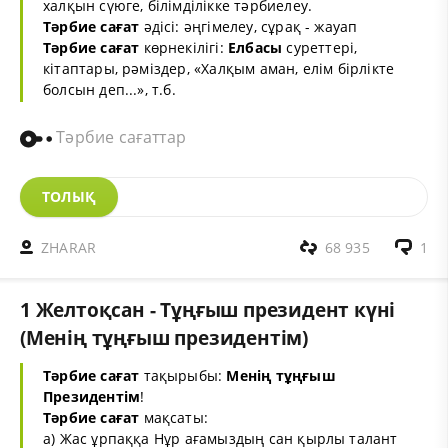
халқын сүюге, білімділікке тәрбиелеу.
Тәрбие сағат
әдісі: әңгімелеу, сұрақ - жауап
Тәрбие сағат
көрнекілігі:
Елбасы
суреттері,
кітаптары, рәміздер, «Халқым аман, елім бірлікте
болсын деп...», т.б.
Тәрбие сағаттар
ТОЛЫҚ
ZHARAR
68 935
1
1 Желтоқсан - Тұңғыш президент күні
(Менің тұңғыш президентім)
Тәрбие сағат
тақырыбы:
Менің
тұңғыш
Президент
ім
!
Тәрбие сағат
мақсаты:
а) Жас ұрпаққа Нұр ағамыздың сан қырлы талант