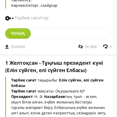
Көрнекіліктері: слайдтар
Тәрбие сағаттар
ТОЛЫҚ
ZHARAR
56 808
0
1 Желтоқсан - Тұңғыш президент күні
(Елін сүйген, елі сүйген Елбасы)
Тәрбие сағат
тақырыбы:
Елін сүйген, елі сүйген
Елбасы
Тәрбие сағат
мақсаты: Оқушыларға ҚР
Президент
і Н. Ә.
Назарбаев
тың туып - өскен,
оқып білім алған, еңбек жолының басталуы
туралы мағлұмат беру, Елбасының еңбек жолынан
үлгі алып, еліне деген патриоттық сезімдерін ояту,