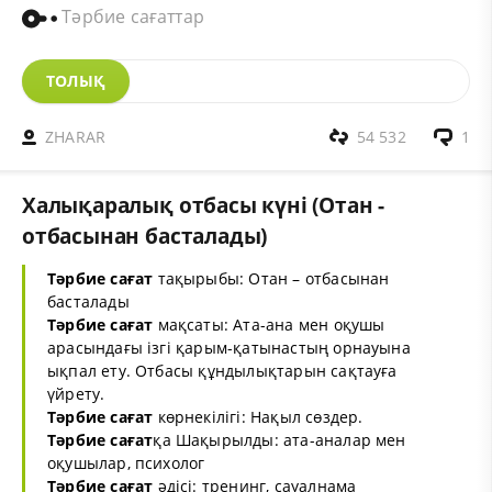
Тәрбие сағаттар
ТОЛЫҚ
ZHARAR
54 532
1
Халықаралық отбасы күні (Отан -
отбасынан басталады)
Тәрбие сағат
тақырыбы: Отан – отбасынан
басталады
Тәрбие сағат
мақсаты: Ата-ана мен оқушы
арасындағы ізгі қарым-қатынастың орнауына
ықпал ету. Отбасы құндылықтарын сақтауға
үйрету.
Тәрбие сағат
көрнекілігі: Нақыл сөздер.
Тәрбие сағат
қа Шақырылды: ата-аналар мен
оқушылар, психолог
Тәрбие сағат
әдісі: тренинг, сауалнама