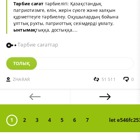
Тәрбие сағат
тәрбиелігі: Қазақстандық
патриотизмге, елін, жерін сүюге және халқын
құрметтеуге тәрбиелеу. Оқушылардың бойына
ұлттық рухты, патриоттық сезімдерді ұялату,
ынтымақ
тыққа, достыққа....
Тәрбие сағаттар
ТОЛЫҚ
ZHARAR
51 511
0
1
2
3
4
5
6
7