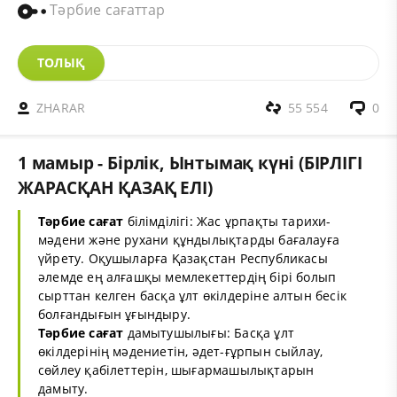
Тәрбие сағаттар
ТОЛЫҚ
ZHARAR
55 554
0
1 мамыр - Бірлік, Ынтымақ күні (БІРЛІГІ
ЖАРАСҚАН ҚАЗАҚ ЕЛІ)
Тәрбие сағат
білімділігі: Жас ұрпақты тарихи-
мәдени және рухани құндылықтарды бағалауға
үйрету. Оқушыларға Қазақстан Республикасы
әлемде ең алғашқы мемлекеттердің бірі болып
сырттан келген басқа ұлт өкілдеріне алтын бесік
болғандығын ұғындыру.
Тәрбие сағат
дамытушылығы: Басқа ұлт
өкілдерінің мәдениетін, әдет-ғұрпын сыйлау,
сөйлеу қабілеттерін, шығармашылықтарын
дамыту.