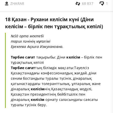
ZHARAR
68 837
1
18 Қазан - Рухани келісім күні (Діни
келісім – бірлік пен тұрақтылық кепілі)
№50 орта мектебі
тарих пәнінің мұғалімі
Ерекеева Ақзила Измухановна.
Тәрбие сағат
тақырыбы: Діни
келісім
– бірлік пен
тұрақтылық кепілі
Тәрбие сағат
тың білімдік мақсаты:Тәуелсіз
Қазақстанадағы конфессионалдық жағдай, діни
сеним бостандығы туралы түсінік, дінаралық
қатынастардағы толеранттылық, ұлтаралық және
дінаралық
келісім
нің Қазақстанадық модулі,
Қазақстан президентінің бейбітшілік пен
дінаралық
келісім
орнату саласындағы саясаты
туралы тусінік беру.