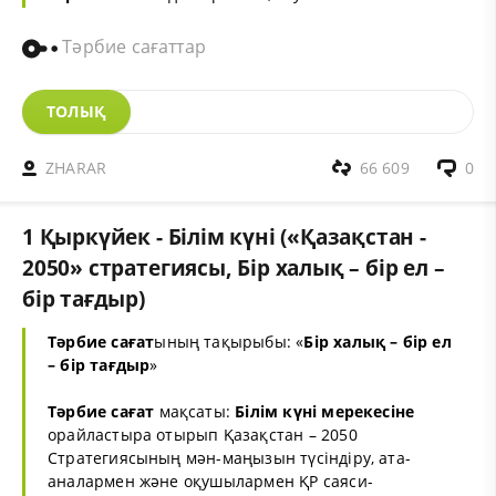
Тәрбие сағаттар
ТОЛЫҚ
ZHARAR
66 609
0
1 Қыркүйек - Білім күні («Қазақстан -
2050» стратегиясы, Бір халық – бір ел –
бір тағдыр)
Тәрбие сағат
ының тақырыбы: «
Бір халық – бір ел
– бір тағдыр
»
Тәрбие сағат
мақсаты:
Білім күні мерекесіне
орайластыра отырып Қазақстан – 2050
Стратегиясының мән-маңызын түсіндіру, ата-
аналармен және оқушылармен ҚР саяси-