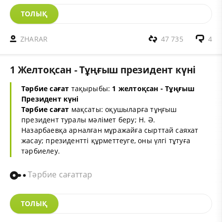
ТОЛЫҚ
ZHARAR
47 735
4
1 Желтоқсан - Тұңғыш президент күні
Тәрбие сағат
тақырыбы:
1 желтоқсан - Тұңғыш
Президент күні
Тәрбие сағат
мақсаты: оқушыларға тұңғыш
президент туралы мәлімет беру; Н. Ә.
Назарбаевқа арналған мұражайға сырттай саяхат
жасау; президентті құрметтеуге, оны үлгі тұтуға
тәрбиелеу.
Тәрбие сағаттар
ТОЛЫҚ