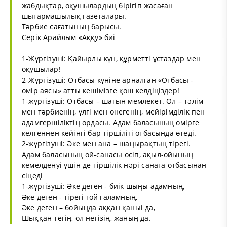
жабдықтар, оқушылардың бірігіп жасаған
шығармашылық газеталары.
Тәрбие сағатының барысы.
Серік Арайлым «Аққу» биі
1-Жүргізуші: Қайырлы күн, құрметті ұстаздар мен
оқушылар!
2-Жүргізуші: Отбасы күніне арналған «Отбасы -
өмір аясы» атты кешімізге қош келдіңіздер!
1-жүргізуші: Отбасы – шағын мемлекет. Ол – тәлім
мен тәрбиенің, үлгі мен өнегенің, мейірімділік пен
адамгершіліктің ордасы. Адам баласының өмірге
келгеннен кейінгі бар тіршілігі отбасында өтеді.
2-жүргізуші: Әке мен ана – шаңырақтың тірегі.
Адам баласының ой-санасы өсіп, ақыл-ойының
кемелденуі үшін де тіршілік нәрі санаға отбасынан
сіңеді
1-жүргізуші: Әке деген - биік шыңы адамның,
Әке деген - тірегі ғой ғаламның,
Әке деген – бойыңда аққан қаныі да,
Шыққан тегің, ол негізің, жаның да.