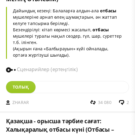
Дайындық кезеңі: Балаларға алдын-ала
отбасы
мүшелеріне арнап өлең шумақтарын, ән жаттап
келуге тапсырма беріледі.
Безендірілуі: кітап көрмесі жасалып,
отбасы
мүшелері туралы нақыл сөздер, гүл, шар, суреттер
т.б. ілінген.
(Ақырын ғана «Балбырауын» күйі ойналады,
ортаға жүргізуші шығады).
Сценарийлер (ертеңгілік)
ТОЛЫҚ
ZHARAR
34 080
2
Қазақша - орысша тәрбие сағат:
Халықаралық отбасы күні (Отбасы –