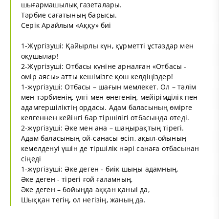
шығармашылық газеталары.
Тәрбие сағатының барысы.
Серік Арайлым «Аққу» биі
1-Жүргізуші: Қайырлы күн, құрметті ұстаздар мен
оқушылар!
2-Жүргізуші: Отбасы күніне арналған «Отбасы -
өмір аясы» атты кешімізге қош келдіңіздер!
1-жүргізуші: Отбасы – шағын мемлекет. Ол – тәлім
мен тәрбиенің, үлгі мен өнегенің, мейірімділік пен
адамгершіліктің ордасы. Адам баласының өмірге
келгеннен кейінгі бар тіршілігі отбасында өтеді.
2-жүргізуші: Әке мен ана – шаңырақтың тірегі.
Адам баласының ой-санасы өсіп, ақыл-ойының
кемелденуі үшін де тіршілік нәрі санаға отбасынан
сіңеді
1-жүргізуші: Әке деген - биік шыңы адамның,
Әке деген - тірегі ғой ғаламның,
Әке деген – бойыңда аққан қаныі да,
Шыққан тегің, ол негізің, жаның да.