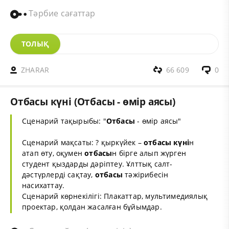
Тәрбие сағаттар
ТОЛЫҚ
ZHARAR
66 609
0
Отбасы күні (Отбасы - өмір аясы)
Сценарий тақырыбы: "
Отбасы
- өмір аясы"
Сценарий мақсаты: ? қыркүйек –
отбасы
күні
н
атап өту, оқумен
отбасы
н бірге алып жүрген
студент қыздарды дәріптеу. Ұлттық салт-
дәстүрлерді сақтау,
отбасы
тәжірибесін
насихаттау.
Сценарий көрнекілігі: Плакаттар, мультимедиялық
проектар, қолдан жасалған бұйымдар.