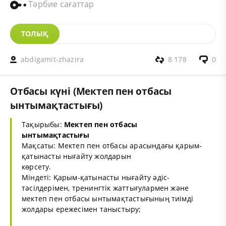
Тәрбие сағаттар
ТОЛЫҚ
abdigamit-zhazira
8 178
0
Отбасы күні (Мектеп пен отбасы
ынтымақтастығы)
Тақырыбы:
Мектеп пен отбасы
ынтымақтастығы
Мақсаты: Мектеп пен отбасы арасындағы қарым-
қатынасты нығайту жолдарын
көрсету.
Міндеті: Қарым-қатынасты нығайту әдіс-
тәсілдерімен, тренингтік жаттығулармен және
мектеп пен отбасы ынтымақтастығының тиімді
жолдары ережесімен таныстыру;