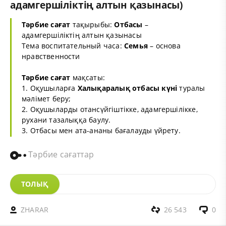
адамгершіліктің алтын қазынасы)
Тәрбие сағат
тақырыбы:
Отбасы
–
адамгершіліктің алтын қазынасы
Тема воспитательный часа:
Семья
– основа
нравственности
Тәрбие сағат
мақсаты:
1. Оқушыларға
Халықаралық отбасы күні
туралы
мәлімет беру;
2. Оқушыларды отансүйгіштікке, адамгершілікке,
рухани тазалыққа баулу.
3. Отбасы мен ата-ананы бағалауды үйрету.
Тәрбие сағаттар
ТОЛЫҚ
ZHARAR
26 543
0