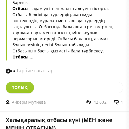
Барысы:
Отбасы
- адам үшін ең жақын әлеуметтік орта.
Отбасы белгілі дәстүрлердің, жағымды
өнегелердің, мұралар мен салт-дәстүрлердің
сақтаулысы. Отбасында бала алғаш рет өмірмен,
коршаған ортамен танысып, мінез-құлық
нормаларын игереді. Отбасы баланың, азамат
болып өсуінің негізі болып табылады.
Отбасының басты қызметі - бала тәрбиелеу.
Отбасы
....
Тәрбие сағаттар
ТОЛЫҚ
Айкерм Мутиева
42 602
1
Халықаралық отбасы күні (МЕН және
МЕНІҢ ОТБАСЫМ)