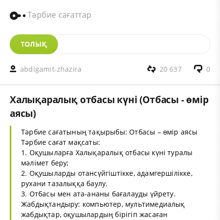
Тәрбие сағаттар
ТОЛЫҚ
abdigamit-zhazira
20 637
0
Халықаралық отбасы күні (Отбасы - өмір
аясы)
Тәрбие сағатының тақырыбы: Отбасы – өмір аясы
Тәрбие сағат мақсаты:
1. Оқушыларға Халықаралық отбасы күні туралы
мәлімет беру;
2. Оқушыларды отансүйгіштікке, адамгершілікке,
рухани тазалыққа баулу.
3. Отбасы мен ата-ананы бағалауды үйрету.
Жабдықтандыру: компьютер, мультимедиалық
жабдықтар, оқушылардың бірігіп жасаған