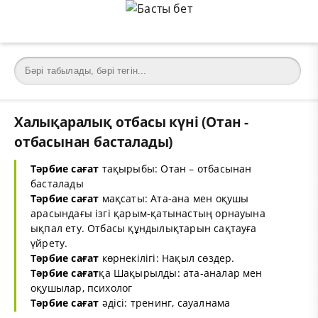
Халықаралық отбасы күні (Отан -
отбасынан басталады)
Тәрбие сағат
тақырыбы: Отан – отбасынан
басталады
Тәрбие сағат
мақсаты: Ата-ана мен оқушы
арасындағы ізгі қарым-қатынастың орнауына
ықпал ету. Отбасы құндылықтарын сақтауға
үйрету.
Тәрбие сағат
көрнекілігі: Нақыл сөздер.
Тәрбие сағат
қа Шақырылды: ата-аналар мен
оқушылар, психолог
Тәрбие сағат
әдісі: тренинг, сауалнама