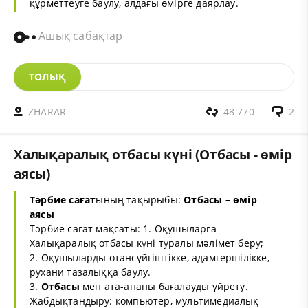
құрметтеуге баулу, алдағы өмірге даярлау.
Ашық сабақтар
ТОЛЫҚ
ZHARAR
48 770
2
Халықаралық отбасы күні (Отбасы - өмір
аясы)
Тәрбие сағат
ының тақырыбы:
Отбасы – өмір
аясы
Тәрбие сағат мақсаты: 1. Оқушыларға
Халықаралық отбасы күні туралы мәлімет беру;
2. Оқушыларды отансүйгіштікке, адамгершілікке,
рухани тазалыққа баулу.
3.
Отбасы
мен ата-ананы бағалауды үйрету.
Жабдықтандыру: компьютер, мультимедиалық