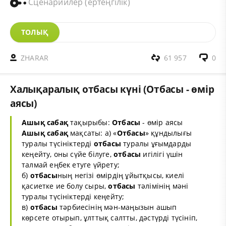
Сценарийлер (ертеңгілік)
ТОЛЫҚ
ZHARAR
61 957
0
Халықаралық отбасы күні (Отбасы - өмір
аясы)
Ашық сабақ
тақырыбы:
Отбасы
- өмір аясы
Ашық сабақ
мақсаты: а) «
Отбасы
» құндылығы
туралы түсініктерді
отбасы
туралы ұғымдарды
кеңейту, оны сүйе білуге,
отбасы
игілігі үшін
талмай еңбек етуге үйрету;
б)
отбасы
ның негізі өмірдің ұйытқысы, киелі
қасиетке ие болу сыры,
отбасы
тәлімінің мәні
туралы түсініктерді кеңейту;
в)
отбасы
тәрбиесінің мән-маңызын ашып
көрсете отырып, ұлттық салтты, дәстүрді түсініп,