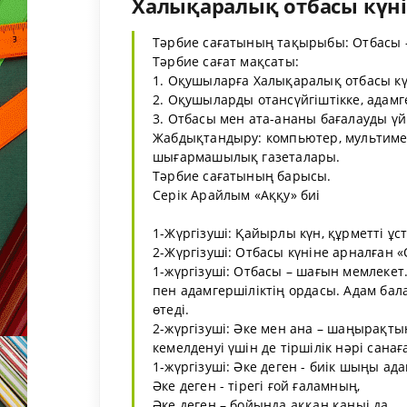
Халықаралық отбасы күні 
Тәрбие сағатының тақырыбы: Отбасы –
Тәрбие сағат мақсаты:
1. Оқушыларға Халықаралық отбасы кү
2. Оқушыларды отансүйгіштікке, адамге
3. Отбасы мен ата-ананы бағалауды үй
Жабдықтандыру: компьютер, мультиме
шығармашылық газеталары.
Тәрбие сағатының барысы.
Серік Арайлым «Аққу» биі
1-Жүргізуші: Қайырлы күн, құрметті ұ
2-Жүргізуші: Отбасы күніне арналған «
1-жүргізуші: Отбасы – шағын мемлекет. 
пен адамгершіліктің ордасы. Адам бала
өтеді.
2-жүргізуші: Әке мен ана – шаңырақты
кемелденуі үшін де тіршілік нәрі санағ
1-жүргізуші: Әке деген - биік шыңы ад
Әке деген - тірегі ғой ғаламның,
Әке деген – бойыңда аққан қаныі да,