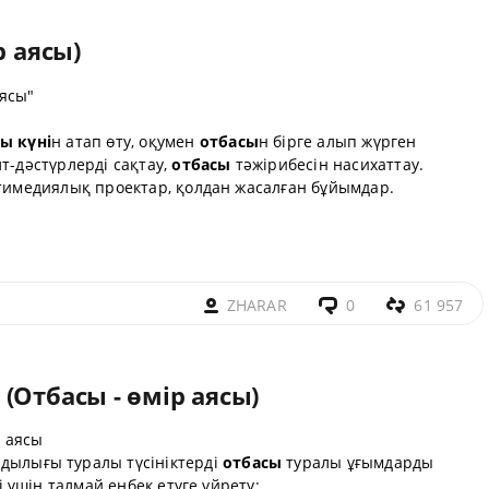
р аясы)
аясы"
сы
күні
н атап өту, оқумен
отбасы
н бірге алып жүрген
т-дәстүрлерді сақтау,
отбасы
тәжірибесін насихаттау.
ьтимедиялық проектар, қолдан жасалған бұйымдар.
ZHARAR
0
61 957
(Отбасы - өмір аясы)
р аясы
ндылығы туралы түсініктерді
отбасы
туралы ұғымдарды
і үшін талмай еңбек етуге үйрету;