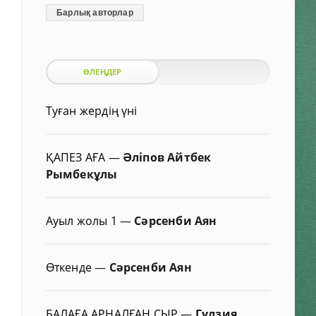
Барлық авторлар
ӨЛЕҢДЕР
Туған жердің үні
ҚАПЕЗ АҒА
—
Әліпов Айтбек
Рымбекұлы
Ауыл жолы 1
—
Сәрсенби Аян
Өткенде
—
Сәрсенби Аян
БАЛАҒА АРНАЛҒАН СЫР
—
Гүлзия