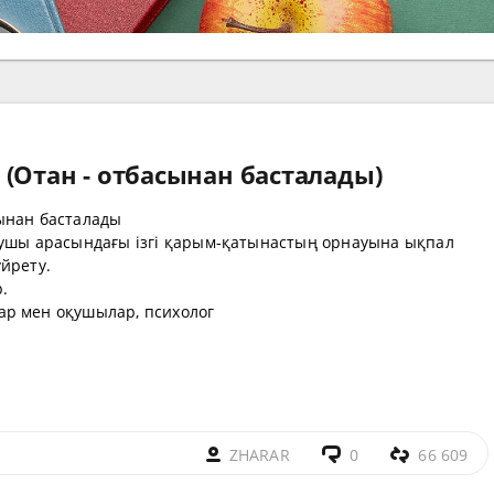
(Отан - отбасынан басталады)
ынан басталады
қушы арасындағы ізгі қарым-қатынастың орнауына ықпал
йрету.
р.
ар мен оқушылар, психолог
а
ZHARAR
0
66 609