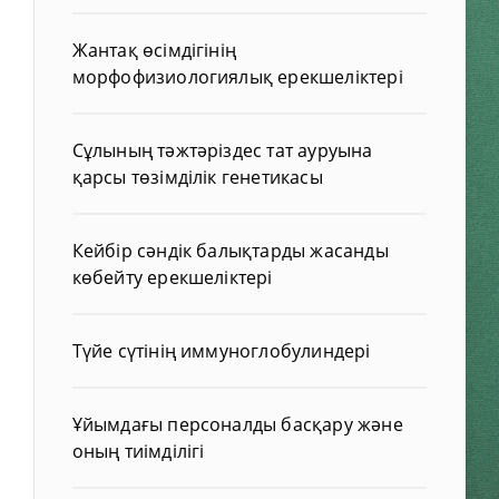
Жантақ өсімдігінің
морфофизиологиялық ерекшеліктері
Сұлының тәжтәріздес тат ауруына
қарсы төзімділік генетикасы
Кейбір сәндік балықтарды жасанды
көбейту ерекшеліктері
Түйе сүтінің иммуноглобулиндері
Ұйымдағы персоналды басқару және
оның тиімділігі