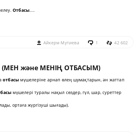
иелеу.
Отбасы
....
Айкерм Мутиева
1
42 602
і (МЕН және МЕНІҢ ОТБАСЫМ)
ла
отбасы
мүшелеріне арнап өлең шумақтарын, ән жаттап
тбасы
мүшелері туралы нақыл сөздер, гүл, шар, суреттер
ады, ортаға жүргізуші шығады).