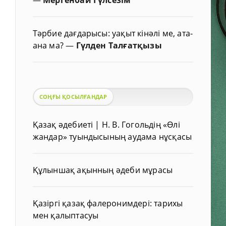
Тәрбие дағдарысы: уақыт кінәлі ме, ата-
ана ма?
—
Гүлден Талғатқызы
СОҢҒЫ ҚОСЫЛҒАНДАР
Қазақ әдебиеті | Н. В. Гогольдің «Өлі
жандар» туындысының аудама нұсқасы
Құлыншақ ақынның әдеби мұрасы
Қазіргі қазақ фалеронимдері: тарихы
мен қалыптасуы