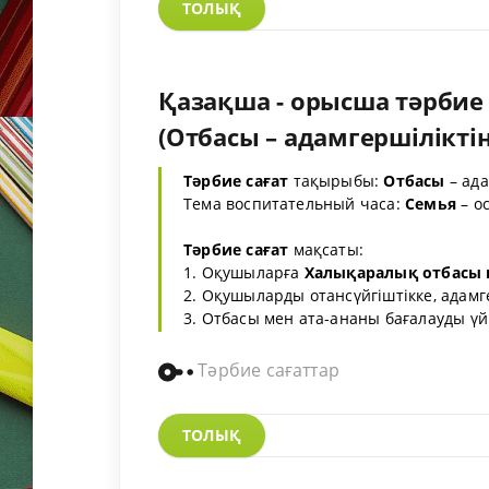
ТОЛЫҚ
Қазақша - орысша тәрбие 
(Отбасы – адамгершілікті
Тәрбие сағат
тақырыбы:
Отбасы
– ада
Тема воспитательный часа:
Семья
– о
Тәрбие сағат
мақсаты:
1. Оқушыларға
Халықаралық отбасы 
2. Оқушыларды отансүйгіштікке, адамге
3. Отбасы мен ата-ананы бағалауды үй
Тәрбие сағаттар
ТОЛЫҚ