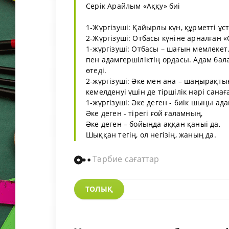
Серік Арайлым «Аққу» биі
1-Жүргізуші: Қайырлы күн, құрметті ұ
2-Жүргізуші: Отбасы күніне арналған «
1-жүргізуші: Отбасы – шағын мемлекет. 
пен адамгершіліктің ордасы. Адам бала
өтеді.
2-жүргізуші: Әке мен ана – шаңырақты
кемелденуі үшін де тіршілік нәрі санағ
1-жүргізуші: Әке деген - биік шыңы ад
Әке деген - тірегі ғой ғаламның,
Әке деген – бойыңда аққан қаныі да,
Шыққан тегің, ол негізің, жаның да.
Тәрбие сағаттар
ТОЛЫҚ