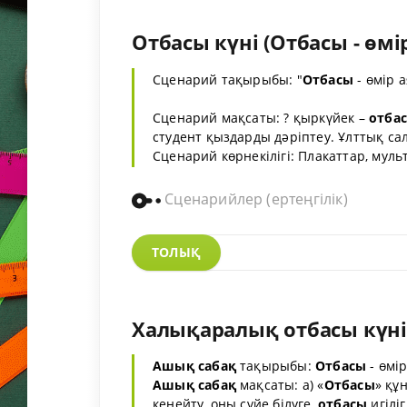
Отбасы күні (Отбасы - өмі
Сценарий тақырыбы: "
Отбасы
- өмір 
Сценарий мақсаты: ? қыркүйек –
отба
студент қыздарды дәріптеу. Ұлттық сал
Сценарий көрнекілігі: Плакаттар, мул
Сценарийлер (ертеңгілік)
ТОЛЫҚ
Халықаралық отбасы күні 
Ашық сабақ
тақырыбы:
Отбасы
- өмі
Ашық сабақ
мақсаты: а) «
Отбасы
» құ
кеңейту, оны сүйе білуге,
отбасы
игіліг