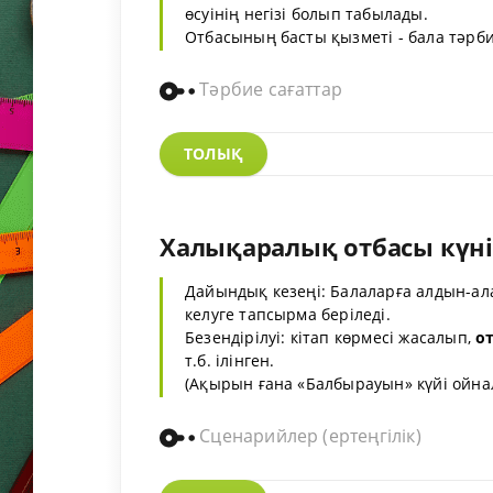
өсуінің негізі болып табылады.
Отбасының басты қызметі - бала тәрб
Тәрбие сағаттар
ТОЛЫҚ
Халықаралық отбасы күн
Дайындық кезеңі: Балаларға алдын-а
келуге тапсырма беріледі.
Безендірілуі: кітап көрмесі жасалып,
о
т.б. ілінген.
(Ақырын ғана «Балбырауын» күйі ойнал
Сценарийлер (ертеңгілік)