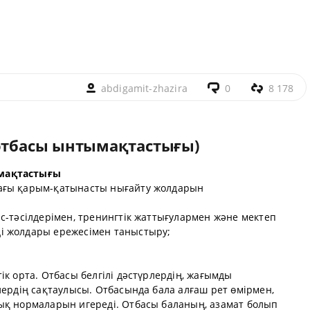
abdigamit-zhazira
0
8 178
 отбасы ынтымақтастығы)
мақтастығы
ағы қарым-қатынасты нығайту жолдарын
с-тәсілдерімен, тренингтік жаттығулармен және мектеп
і жолдары ережесімен таныстыру;
ік орта. Отбасы белгілі дәстүрлердің, жағымды
лердің сақтаулысы. Отбасында бала алғаш рет өмірмен,
ық нормаларын игереді. Отбасы баланың, азамат болып