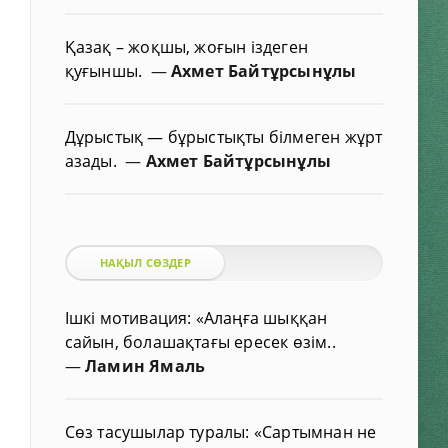
Қазақ – жоқшы, жоғын іздеген
қуғыншы.
—
Ахмет Байтұрсынұлы
Дұрыстық — бұрыстықты білмеген жұрт
азады.
—
Ахмет Байтұрсынұлы
НАҚЫЛ СӨЗДЕР
Ішкі мотивация: «Алаңға шыққан
сайын, болашақтағы ересек өзім..
—
Ламин Ямаль
Сөз тасушылар туралы: «Сартымнан не