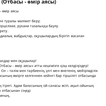
(Отбасы - өмір аясы)
 өмір аясы
ні туралы мәлімет беру;
ршілікке, рухани тазалыққа баулу.
рету.
диалық жабдықтар, оқушылардың бірігіп жасаған
стаздар мен оқушылар!
Отбасы - өмір аясы» атты кешімізге қош келдіңіздер!
Ол – тәлім мен тәрбиенің, үлгі мен өнегенің, мейірімділік
сының өмірге келгеннен кейінгі бар тіршілігі отбасында
ң тірегі. Адам баласының ой-санасы өсіп, ақыл-ойының
а отбасынан сіңеді
амның,