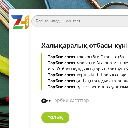
Халықаралық отбасы күні 
Тәрбие сағат
тақырыбы: Отан – отбас
Тәрбие сағат
мақсаты: Ата-ана мен о
ету. Отбасы құндылықтарын сақтауға ү
Тәрбие сағат
көрнекілігі: Нақыл сөзде
Тәрбие сағат
қа Шақырылды: ата-анал
Тәрбие сағат
әдісі: тренинг, сауалнам
Тәрбие сағаттар
ТОЛЫҚ