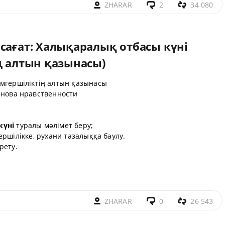
ZHARAR
2
34 080
сағат: Халықаралық отбасы күні
ң алтын қазынасы)
мгершіліктің алтын қазынасы
снова нравственности
күні
туралы мәлімет беру;
ршілікке, рухани тазалыққа баулу.
рету.
ZHARAR
0
26 543