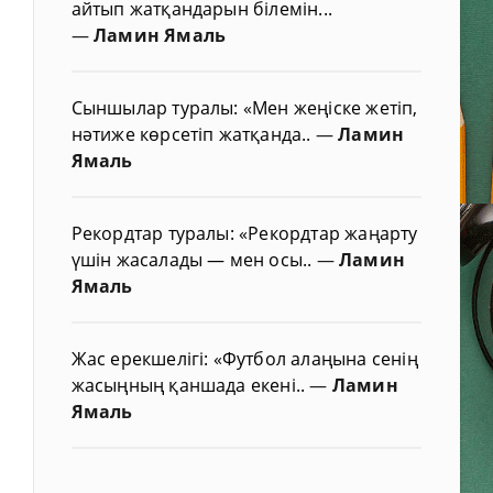
айтып жатқандарын білемін...
—
Ламин Ямаль
Сыншылар туралы: «Мен жеңіске жетіп,
нәтиже көрсетіп жатқанда..
—
Ламин
Ямаль
Рекордтар туралы: «Рекордтар жаңарту
үшін жасалады — мен осы..
—
Ламин
Ямаль
Жас ерекшелігі: «Футбол алаңына сенің
жасыңның қаншада екені..
—
Ламин
Ямаль