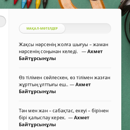
МАҚАЛ-МӘТЕЛДЕР
Жақсы нәрсенің жолға шығуы – жаман
нәрсенің соңынан келеді.
—
Ахмет
Байтұрсынұлы
Өз тілімен сөйлескен, өз тілімен жазған
жұрттың ұлттығы еш..
—
Ахмет
Байтұрсынұлы
Тән мен жан – сабақтас, екеуі – бірінен
бірі қалыспау керек.
—
Ахмет
Байтұрсынұлы