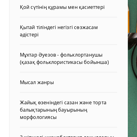
Қой сүтінің құрамы мен қасиеттері
Қытай тіліндегі негізгі сөзжасам
әдістері
Мұхтар Әуезов - фольклортанушы
(қазақ фольклористикасы бойынша)
Мысал жанры
Жайық өзеніндегі сазан және торта
балықтарының бауырының
морфологиясы