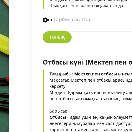
Шыққан тегің, ол негізің, жаның да.
Тәрбие сағаттар
ТОЛЫҚ
Отбасы күні (Мектеп пен
Тақырыбы:
Мектеп пен отбасы ынты
Мақсаты: Мектеп пен отбасы арасынд
көрсету.
Міндеті: Қарым-қатынасты нығайту әді
пен отбасы ынтымақтастығының тиімд
Барысы:
Отбасы
- адам үшін ең жақын әлеуметт
өнегелердің, мұралар мен салт-дәстүр
коршаған ортамен танысып, мінез-құл