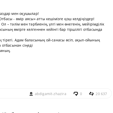
стаздар мен оқушылар!
Отбасы - өмір аясы» атты кешімізге қош келдіңіздер!
Ол – тәлім мен тәрбиенің, үлгі мен өнегенің, мейірімділік
сының өмірге келгеннен кейінгі бар тіршілігі отбасында
ң тірегі. Адам баласының ой-санасы өсіп, ақыл-ойының
а отбасынан сіңеді
амның,
abdigamit-zhazira
0
20 637