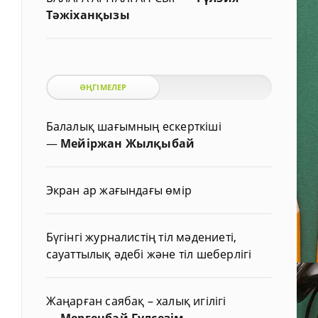
Тәжіханқызы
ӘҢГІМЕЛЕР
Балалық шағымның ескерткіші
—
Мейіржан Жылқыбай
Экран ар жағындағы өмір
Бүгінгі журналистің тіл мәдениеті,
сауаттылық әдебі және тіл шеберлігі
Жаңарған саябақ – халық игілігі
—
Мергенбай Гүлсезім