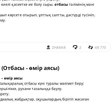
, киелі қасиетке ие болу сыры,
отбасы
тәлімінің мәні
п көрсете отырып, ұлттық салтты, дәстүрді түсініп,
лау.
ZHARAR
2
48 770
(Отбасы - өмір аясы)
 – өмір аясы
Халықаралық отбасы күні туралы мәлімет беру;
ршілікке, рухани тазалыққа баулу.
рету.
диалық жабдықтар, оқушылардың бірігіп жасаған