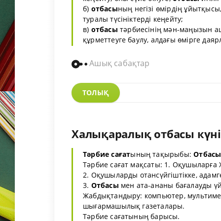
б)
отбасы
ның негізі өмірдің ұйытқысы
туралы түсініктерді кеңейту;
в)
отбасы
тәрбиесінің мән-маңызын ашы
құрметтеуге баулу, алдағы өмірге даяр
Ашық сабақтар
ТОЛЫҚ
Халықаралық отбасы күні 
Тәрбие сағат
ының тақырыбы:
Отбасы
Тәрбие сағат мақсаты: 1. Оқушыларға 
2. Оқушыларды отансүйгіштікке, адамге
3.
Отбасы
мен ата-ананы бағалауды үй
Жабдықтандыру: компьютер, мультиме
шығармашылық газеталары.
Тәрбие сағатының барысы.