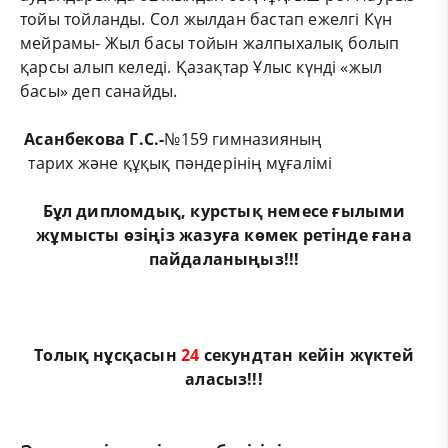
тойы тойланды. Сол жылдан бастап ежелгі Күн
мейрамы- Жыл басы тойын жалпыхалық болып
қарсы алып келеді. Қазақтар Ұлыс күнді «жыл
басы» деп санайды.
Асанбекова Г.С
.
-
№159 гимназияның
тарих және құқық пәндерінің мұғалімі
Бұл
дипломдық
,
курстық
немесе
ғылыми
жұмыс
ты өзіңіз жазуға көмек ретінде ғана
пайдаланыңыз!!!
Толық нұсқасын
23
секундтан кейін жүктей
аласыз!!!