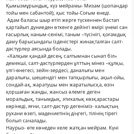
Қымызмұрындық, күз мейрамы- Мизам (шопандар
тойы мен сабантой), қыс тойы-Соғым енеді.
Адам баласы шыр етіп жерге түскеннен бастап
қартайып дүниеден өткенге дейінгі өмірі үнемі сан
ғасырлық наным-сенімі, таным –түсінігі, қоғамдық
даму барысындағы ізденістері жинақталған салт-
дәстүрлер аясында болады.
«Халқым қандай десең, салтымнан сынап біл»
демекші, салт-дәстүрлерден ұлттың мінез –құлқы,
үлгі-өнегесі, зейін-зердесі, даналығы мен
даралығы, шешендігі мен тапқырлығы, ақыл-ойы,
сондай-ақ, жаратушы мен жаратылысқа, өзін
қоршаған жанды, жансыз әлемге деген
моральдық, танымдық, этикалық көзқарастары
көрінеді, яғни, салт-дәстүр дегеніміз- халықтың
рухани өзегі, мәдениетінің діңгегі, тілінің тірегі
болып саналады.
Наурыз- өте көнеден келе жатқан мейрам. Күні