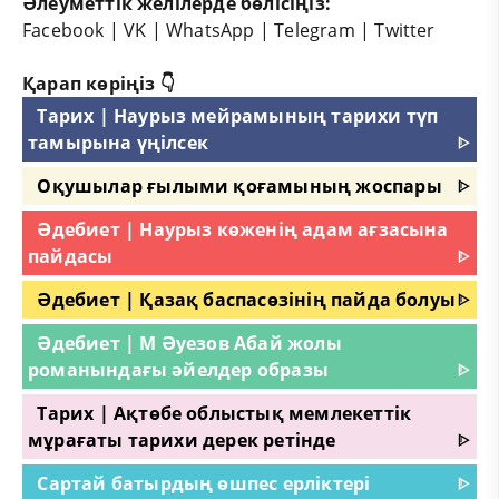
Әлеуметтік желілерде бөлісіңіз:
Facebook
|
VK
|
WhatsApp
|
Telegram
|
Twitter
Қарап көріңіз 👇
Тарих | Наурыз мейрамының тарихи түп
тамырына үңілсек
ᐈ
Оқушылар ғылыми қоғамының жоспары
ᐈ
Әдебиет | Наурыз көженің адам ағзасына
пайдасы
ᐈ
Әдебиет | Қазақ баспасөзінің пайда болуы
ᐈ
Әдебиет | М Әуезов Абай жолы
романындағы әйелдер образы
ᐈ
Тарих | Ақтөбе облыстық мемлекеттік
мұрағаты тарихи дерек ретінде
ᐈ
Сартай батырдың өшпес ерліктері
ᐈ