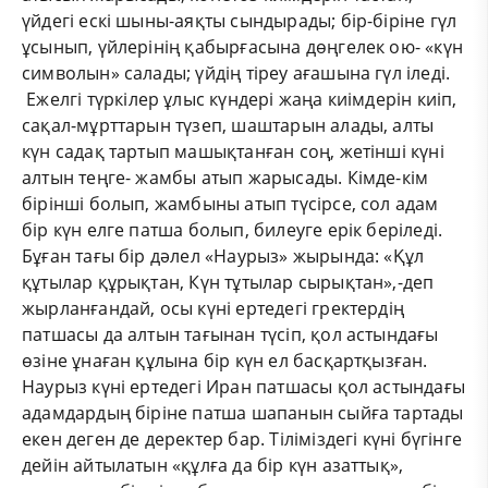
үйдегі ескі шыны-аяқты сындырады; бір-біріне гүл
ұсынып, үйлерінің қабырғасына дөңгелек ою- «күн
символын» салады; үйдің тіреу ағашына гүл іледі.
Ежелгі түркілер ұлыс күндері жаңа киімдерін киіп,
сақал-мұрттарын түзеп, шаштарын алады, алты
күн садақ тартып машықтанған соң, жетінші күні
алтын теңге- жамбы атып жарысады. Кімде-кім
бірінші болып, жамбыны атып түсірсе, сол адам
бір күн елге патша болып, билеуге ерік беріледі.
Бұған тағы бір дәлел «Наурыз» жырында: «Құл
құтылар құрықтан, Күн тұтылар сырықтан»,-деп
жырланғандай, осы күні ертедегі гректердің
патшасы да алтын тағынан түсіп, қол астындағы
өзіне ұнаған құлына бір күн ел басқартқызған.
Наурыз күні ертедегі Иран патшасы қол астындағы
адамдардың біріне патша шапанын сыйға тартады
екен деген де деректер бар. Тіліміздегі күні бүгінге
дейін айтылатын «құлға да бір күн азаттық»,