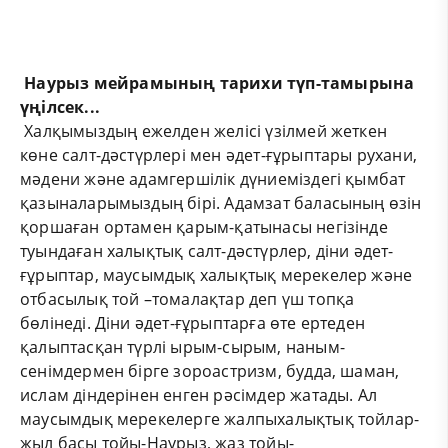
Наурыз м
ейрамыны
ң тарих
и түп-тамыры
на
үңілсек...
Халқымыздың ежелден желісі үзілмей жеткен
көне салт-дәстүрлері мен әдет-ғұрыптары рухани,
мәдени және адамгершілік дүниеміздегі қымбат
қазыналарымыздың бірі. Адамзат баласының өзін
қоршаған ортамен қарым-қатынасы негізінде
туындаған халықтық салт-дәстүрлер, діни әдет-
ғұрыптар, маусымдық халықтық мерекелер және
отбасылық той –томалақтар деп үш топқа
бөлінеді. Діни әдет-ғұрыптарға өте ертеден
қалыптасқан түрлі ырым-сырым, наным-
сенімдермен бірге зороастризм, будда, шаман,
ислам діндерінен енген рәсімдер жатады. Ал
маусымдық мерекелерге жалпыхалықтық тойлар-
жыл басы тойы-Наурыз, жаз тойы-