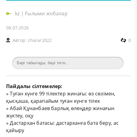
kz
|
Ғылыми жобалар
08.07.2026
Автор:
zharar2022
0
Пайдалы сілтемелер:
»
Туған күнге 99 тілектер жинағы: өз сөзімен,
қысқаша, қарапайым туған күнге тілек
»
Абай Құнанбаев барлық өлеңдер жинағын
жүктеу, оқу
»
Дастархан батасы: дастарханға бата беру, ас
қайыру