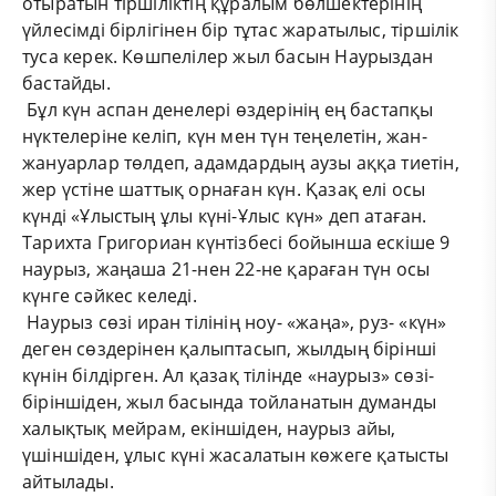
отыратын тіршіліктің құралым бөлшектерінің
үйлесімді бірлігінен бір тұтас жаратылыс, тіршілік
туса керек. Көшпелілер жыл басын Наурыздан
бастайды.
Бұл күн аспан денелері өздерінің ең бастапқы
нүктелеріне келіп, күн мен түн теңелетін, жан-
жануарлар төлдеп, адамдардың аузы аққа тиетін,
жер үстіне шаттық орнаған күн. Қазақ елі осы
күнді «Ұлыстың ұлы күні-Ұлыс күн» деп атаған.
Тарихта Григориан күнтізбесі бойынша ескіше 9
наурыз, жаңаша 21-нен 22-не қараған түн осы
күнге сәйкес келеді.
Наурыз сөзі иран тілінің ноу- «жаңа», руз- «күн»
деген сөздерінен қалыптасып, жылдың бірінші
күнін білдірген. Ал қазақ тілінде «наурыз» сөзі-
біріншіден, жыл басында тойланатын думанды
халықтық мейрам, екіншіден, наурыз айы,
үшіншіден, ұлыс күні жасалатын көжеге қатысты
айтылады.