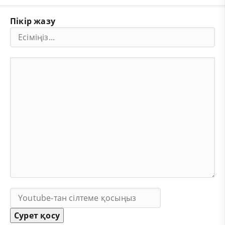
Пікір жазу
Сурет қосу