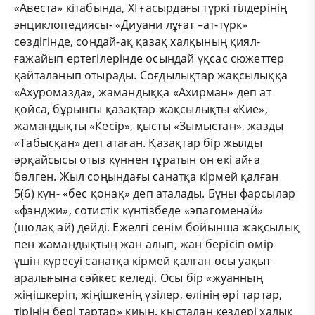
«Авеста» кітабында, ХІ ғасырдағы түркі тілдерінің
энциклопедиясы- «Диуани лұғат –ат-түрк»
сөздігінде, сондай-ақ қазақ халқының қиял-
ғажайып ертегілерінде осындай ұқсас сюжеттер
қайталанып отырады. Соғдылықтар жақсылыққа
«Ахуромазда», жамандыққа «Ахирман» деп ат
қойса, бұрынғы қазақтар жақсылықты «Кие»,
жамандықты «Кесір», қысты «Зымыстан», жазды
«Табысқан» деп атаған. Қазақтар бір жылды
әрқайсысы отыз күннен тұратын он екі айға
бөлген. Жыл соңындағы санатқа кірмей қалған
5(6) күн- «бес қонақ» деп аталады. Бұны фарсылар
«фэнджи», сотистік күнтізбеде «эпагоменай»
(шолақ ай) дейді. Ежелгі сенім бойынша жақсылық
пен жамандықтың жан алып, жан берісіп өмір
үшін күресуі санатқа кірмей қалған осы уақыт
аралығына сәйкес келеді. Осы бір «жуанның
жіңішкеріп, жіңішкенің үзілер, өлінің әрі тартар,
тірінің бері тартар» қиын, қысталаң кездері халық