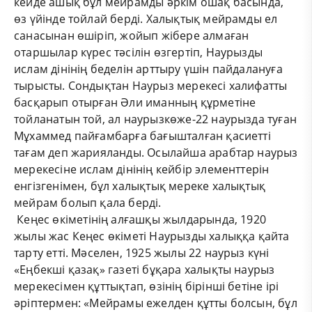
кейде ашық бұл мейрамды әркім ошақ басында,
өз үйінде тойлай берді. Халықтық мейрамды ел
санасынан өшіріп, жойып жібере алмаған
отаршылар күрес тәсілін өзгертіп, Наурызды
ислам дінінің беделін арттыру үшін пайдалануға
тырысты. Сондықтан Наурыз мерекесі халифатты
басқарып отырған Әли иманның құрметіне
тойланатын той, ал наурызкөже-22 наурызда туған
Мұхаммед пайғамбарға бағышталған қасиетті
тағам деп жарияланды. Осылайша арабтар наурыз
мерекесіне ислам дінінің кейбір элементтерін
енгізгенімен, бұл халықтық мереке халықтық
мейрам болып қала берді.
Кеңес өкіметінің алғашқы жылдарында, 1920
жылы жас Кеңес өкіметі Наурызды халыққа қайта
тарту етті. Мәселен, 1925 жылы 22 наурыз күні
«Еңбекші қазақ» газеті бұқара халықты наурыз
мерекесімен құттықтап, өзінің бірінші бетіне ірі
әріптермен: «Мейрамы ежелден құтты болсын, бұл