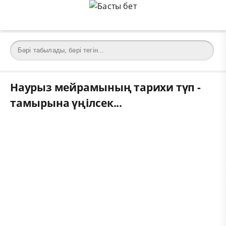
Наурыз мейрамының тарихи түп -
тамырына үңілсек...