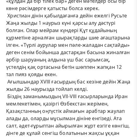
«құлдан да бір тілек бар» деген мәтелдер осы бір
көне рәсімдерге қатысты болса керек.
Христиан дінін қабылдағанға дейін ежелгі Русьте
Жаңа жылды 1 наурыз күні қарсы алу дәстүрі
болған. Олар мейрам күндері Құт құдайының
құрметіне арналған шырақтарды шие ағаштарына
ілген. «Түрлі аурулар мен пәле-жаладан сақтайды»
деген сенім бойынша дастарқан басына жиналған
әрбір шаруаның алдына үш бас сарымсақ,
үстелдің қақ ортасына бетін шөппен жапқан 12
тал пияз қояды екен.
Ағылшындар ХVІІІ ғасырдың бас кезіне дейін Жаңа
жылды 26 наурызда тойлап келді.
Біздің заманымыздың VІІ-VІІІ ғасырларында Иран
мемлекетімен, қазіргі Өзбекстан жерімен,
Қазақстанның оңтүстік аймағын арабтар жаулап
алады да, оларды мұсылман дініне енгізеді. Ата
салт, әдет-ғұрыптан айырылған жұрт езгіге көнгіш,
дінге де құлай сенгіш болатынын жақсы ұққан