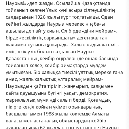
Наурыз!»,-деп жазды. Осылайша Қазақстанда
тойланып келген Ұлыс күні асыра сілтеушіліктің
салдарынан 1926 жылы күрт тоқтатылды. Одан
кейінгі жылдарда Наурыз мерекесінің бағы
ашылды деп айту қиын. Ол бірде «діни мейрам»,
бірде «ескіліктің сарқыншағы» деген жалған
жаламен қуғынға ұшырады. Халық жадында еміс-
еміс, үзік-үзік болып сақталған Наурыз
Қазақстанның кейбір өңірлерінде ошақ басында
тойланып келсе, кейбір аймақтарда мүлдем
ұмытылған. Бір халыққа тиесілі ұлттық мереке ғана
емес, жалпыхалықтық ұлтаралық мейрам-
Наурыздың қайта тіріліп, жаңғырып, халқымен
қайта қауышуына бүгінгі уақыт, демократия,
жариялылық мүмкіндік алып берді. Қоғамдық
пікірге көңіл қойған үкімет орындарының
басшылығымен 1988 жылы көктемде Алматы
қаласы мен астаналық облыстардың кейбір
аудандарында 62 жылдан соң тұңғыш рет Наурыз