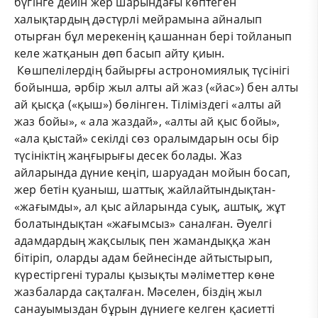
бүгінге дейін жер шарындағы көптеген
халықтардың дәстүрлі мейрамына айналып
отырған бұл мерекенің қашаннан бері тойланып
келе жатқанын дөп басып айту қиын.
Көшпелілердің байырғы астрономиялық түсінігі
бойынша, әрбір жыл алты ай жаз («йас») бен алты
ай қысқа («қыш») бөлінген. Тіліміздегі «алты ай
жаз бойы», « ала жаздай», «алты ай қыс бойы»,
«ала қыстай» секілді сөз оралымдарын осы бір
түсініктің жаңғырығы десек болады. Жаз
айларында дүние кеңіп, шаруадан мойын босап,
жер бетін қуаныш, шаттық жайлайтындықтан-
«жағымды», ал қыс айларында суық, аштық, жұт
болатындықтан «жағымсыз» саналған. Әуелгі
адамдардың жақсылық пен жамандыққа жан
бітіріп, оларды адам бейнесінде айтыстырып,
күрестіргені туралы қызықты мәліметтер көне
жазбаларда сақталған. Мәселен, біздің жыл
санауымыздан бұрын дүниеге келген қасиетті