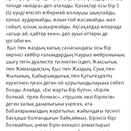
тілінде «өліара» деп аталады. Қазақтар осы бір 5
(6) күнді өткізіп жібермей жолаушы шықпайды,
қоныс аудармайды, жиын-той жасамайды, мал
сойып, қонақ шақырмайды. Ақсақалдар өліарада
«апыр-ай, қайтер екен» деп ауыл иттерін де
үргізбеген.
Қыс пен жаздың халық санасындағы осы бір
көрінісі кейбір ғалымдардың Наурыз мейрамының
шығу тегін дуалистік түсініктен іздеп, Жақсылық
пен Жамандықтың, Қыс пен Жаздың, Суық пен
Жылының, Қайырымдылық пен Қатыгездіктің
күресінен туған деген ой қорытындылауына себеп
болды. Алайда, «Екі жарты-бір бүтін», «бірлік
болмай, тірлік болмас», «тіршілік көзі-бірлікте»
деген халық даналығына үңілсек, ата-
бабаларымыздың жаратылыс жайындағы түсінігі
басқаша болғандығын байқаймыз. Бірінсіз бірі
болмайтын, үнемі бірін екіншісі алмастырып