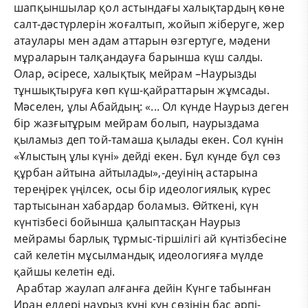
шапқыншылар қол астындағы халықтардың көне
салт-дәстүрлерін жоғалтып, жойып жіберуге, жер
атаулары мен адам аттарын өзгертуге, мәдени
мұраларын талқандауға барынша күш салды.
Олар, әсіресе, халықтық мейрам –Наурызды
тұншықтыруға көп күш-қайраттарын жұмсады.
Мәселен, ұлы Абайдың: «... Ол күнде Наурыз деген
бір жазғытұрым мейрам болып, наурыздама
қыламыз деп той-тамаша қылады екен. Сол күнін
«Ұлыстың ұлы күні» дейді екен. Бұл күнде бұл сөз
құрбан айтына айтылады»,-деуінің астарына
тереңірек үңілсек, осы бір идеологиялық күрес
тартысынан хабардар боламыз. Өйткені, күн
күнтізбесі бойынша қалыптасқан Наурыз
мейрамы барлық тұрмыс-тіршілігі ай күнтізбесіне
сай келетін мұсылмандық идеологияға мүлде
қайшы келетін еді.
Арабтар жаулап алғанға дейін Күнге табынған
Иран елдері наурыз күні күн сөзінің бас әрпі-