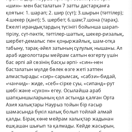
«шин»- мен басталатын 7 затты дастарқанға
қоятын: 1. шарап; 2. шир (сүт); 3.шырын (тәттілер);
4.шекер (қант); 5. шербет; 6.шам;7.шона (тарақ).
Ежелгі ирандықтардың түсінігі бойынша шарап-
тірілу, сүт-пәктік, тәттілер-шаттық, шекер-ризалық,
шербет-демалыс пен қоңыржайлық, шам-отқа
табыну, тарақ-әйел затының сұлулық нышаны. Ал
араб идеологтары мейрам салтын өзгерту үшін
бас әрпі ай сөзінің басқы әрпі- «син»-нен
басталатын мүлде бөлек өзге жеті затпен
алмастырады: «сир»-сарымсақ, «сабзи»-бидай,
«чанчид»- жиде, «себ»-сірке суы, «сипанд»-рут
шөбі және «сухон» егеу. Осылайша араб
шапқыншыларының қол астында қалған Орта
Азия халықтары Наурыз тойын бір ғасыр
шамасында бүкіл халық болып тойлай алмай
қалды. Бірақ көне мейрам халықтар жадынан
ешқашан шығып та қалмады. Кейде жасырын,