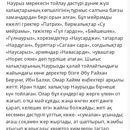
Наурыз мерекесін тойлау дәстүрі дүние жүзі
халықтарының көпшілігінің тұрмыс-салтына бағзы
замандардан бері орын алған. Бұл мейрамды
ежелгі гректер «Патрих», бирмалықтар «Су
мейрамы», тәжіктер «Гүл гардон», «Бәйшешек»,
«Гүлнаурыз», хорезмдіктер «Наусарджи», татарлар
«Нардуган», буряттар «Сагаан сара», соғдылықтар
«Наусарыз», армяндар «Навасарди», чуваштар
«Норис ояхе» деп түрліше атаған. Шығыс
халықтарының Наурызды қалай тойлайтындығы
жайындағы көне деректер бізге Әбу Райхан
Бируни, Ибн Балхи, Омар Хайям еңбектері арқылы
жетті. Иран тілдес халықтар Наурызды бірнеше
күн тойлаған. Олар бұл күндері әр жерге үлкен от
жағып, отқа май құяды; жаңа өнген жеті дәнге
қарап, келешек егін жайлы болжайды; жеті ақ
кесемен дәстүрлі ұлттық көже- «сумалак» ұсынады;
ағаш соқамен жер жыртады, ат шаптырып, жамбы
атысып жарысады; көнетоз киімдерін тастап,