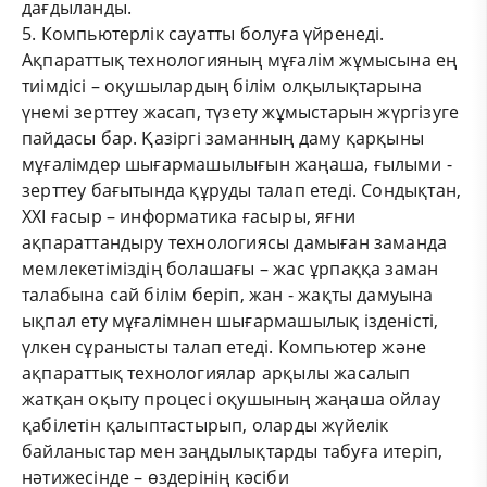
дағдыланды.
5. Компьютерлік сауатты болуға үйренеді.
Ақпараттық технологияның мұғалім жұмысына ең
тиімдісі – оқушылардың білім олқылықтарына
үнемі зерттеу жасап, түзету жұмыстарын жүргізуге
пайдасы бар. Қазіргі заманның даму қарқыны
мұғалімдер шығармашылығын жаңаша, ғылыми -
зерттеу бағытында құруды талап етеді. Сондықтан,
ХХІ ғасыр – информатика ғасыры, яғни
ақпараттандыру технологиясы дамыған заманда
мемлекетіміздің болашағы – жас ұрпаққа заман
талабына сай білім беріп, жан - жақты дамуына
ықпал ету мұғалімнен шығармашылық ізденісті,
үлкен сұранысты талап етеді. Компьютер және
ақпараттық технологиялар арқылы жасалып
жатқан оқыту процесі оқушының жаңаша ойлау
қабілетін қалыптастырып, оларды жүйелік
байланыстар мен заңдылықтарды табуға итеріп,
нәтижесінде – өздерінің кәсіби