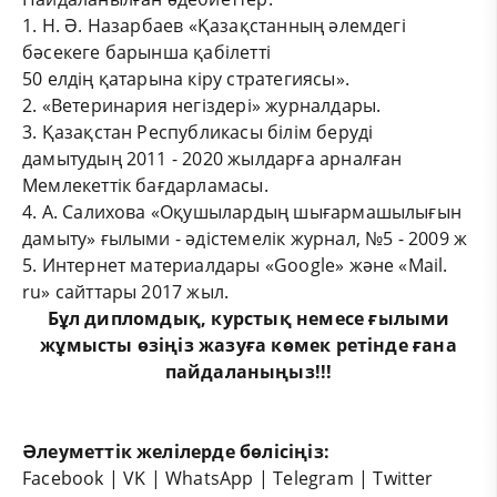
1. Н. Ә. Назарбаев «Қазақстанның әлемдегі
бәсекеге барынша қабілетті
50 елдің қатарына кіру стратегиясы».
2. «Ветеринария негіздері» журналдары.
3. Қазақстан Республикасы білім беруді
дамытудың 2011 - 2020 жылдарға арналған
Мемлекеттік бағдарламасы.
4. А. Салихова «Оқушылардың шығармашылығын
дамыту» ғылыми - әдістемелік журнал, №5 - 2009 ж
5. Интернет материалдары «Google» және «Mail.
ru» сайттары 2017 жыл.
Бұл
дипломдық
,
курстық
немесе
ғылыми
жұмыс
ты өзіңіз жазуға көмек ретінде ғана
пайдаланыңыз!!!
Әлеуметтік желілерде бөлісіңіз:
Facebook
|
VK
|
WhatsApp
|
Telegram
|
Twitter