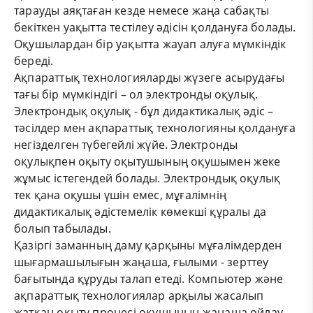
тарауды аяқтаған кезде немесе жаңа сабақты
бекіткен уақытта тестілеу әдісін қолдануға болады.
Оқушылардан бір уақытта жауап алуға мүмкіндік
береді.
Ақпараттық технологияларды жүзеге асырудағы
тағы бір мүмкіндігі – ол электронды оқулық.
Электрондық оқулық - бұл дидактикалық әдіс –
тәсілдер мен ақпараттық технологияны қолдануға
негізделген түбегейлі жүйе. Электронды
оқулықпен оқыту оқытушының оқушымен жеке
жұмыс істегендей болады. Электрондық оқулық
тек қана оқушы үшін емес, мұғалімнің
дидактикалық әдістемелік көмекші құралы да
болып табылады.
Қазіргі заманның даму қарқыны мұғалімдерден
шығармашылығын жаңаша, ғылыми - зерттеу
бағытында құруды талап етеді. Компьютер және
ақпараттық технологиялар арқылы жасалып
жатқан оқыту процесі оқушының жаңаша ойлау