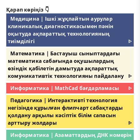
Қарап көріңіз 👇
Медицина | Ішкі жұқпайтын аурулар
клиникалық диагностикасымен пәнін
оқытуда ақпараттық технологияның
тиімділігі
ᐈ
Математика | Бастауыш сыныптардағы
математика сабағында оқушылардың
өзіндік қабілетін дамытуда ақпараттық
комуникативтік технологияны пайдалану
ᐈ
Информатика | MathCad бағдарламасы
ᐈ
Педагогика | Интерактивті технология
негізінде құрылған флипчарт сабақтарды
қолдану арқылы кәсіптік білім сапасын
арттыру жолдары
ᐈ
Информатика | Азаматтардың ДНК номерін