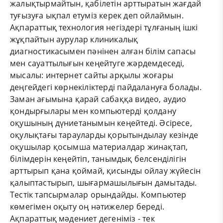
жалықтырмайтын, қабілетін арттыратын жағдай
туғызуға ықпал етуміз керек деп ойлаймын.
Ақпараттық технология негіздері тұлғаның ішкі
жұқпайтын аурулар клиникалық
диагностикасымен пәнінен алған білім сапасы
мен сауаттылығын кеңейтуге жәрдемдеседі,
мысалы: интернет сайты арқылы жоғары
деңгейдегі көрнекіліктерді пайдалануға болады.
Заман ағымына қарай сабаққа видео, аудио
қондырғылары мен компьютерді қолдану
оқушының дүниетанымын кеңейтеді. Әсіресе,
оқулықтағы тарауларды қорытындылау кезінде
оқушылар қосымша материалдар жинақтап,
білімдерін кеңейтіп, танымдық белсенділігін
арттырып қана қоймай, қисынды ойлау жүйесін
қалыптастырып, шығармашылығын дамытады.
Тестік тапсырмалар орындайды. Компьютер
көмегімен оқыту оң нәтижелер береді.
Ақпараттық мәдениет дегеніміз - тек