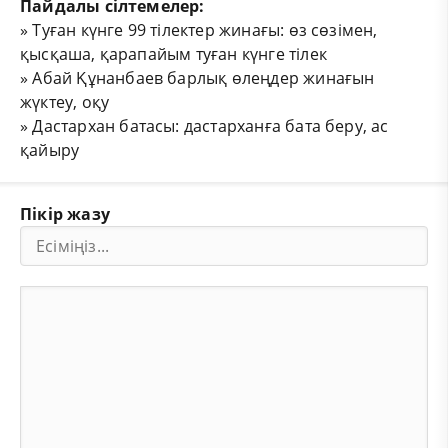
Пайдалы сілтемелер:
»
Туған күнге 99 тілектер жинағы: өз сөзімен,
қысқаша, қарапайым туған күнге тілек
»
Абай Құнанбаев барлық өлеңдер жинағын
жүктеу, оқу
»
Дастархан батасы: дастарханға бата беру, ас
қайыру
Пікір жазу