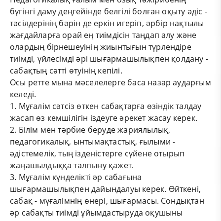
бүгінгі даму деңгейінде белгілі болған оқыту әдіс -
тәсілдерінің бәрін де еркін игеріп, әрбір нақтылы
жағдайларға орай ең тиімдісін таңдап алу және
олардың бірнешеуінің жиынтығын түрлендіре
тиімді, үйлесімді әрі шығармашылықпен қолдану -
сабақтың сәтті өтуінің кепілі.
Осы ретте мына мәселелерге баса назар аударғым
келеді.
1. Мұғалім сәтсіз өткен сабақтарға өзіндік талдау
жасап өз кемшілігін іздеуге әрекет жасау керек.
2. Білім мен тәрбие беруде жариялылық,
педагогикалық, ынтымақтастық, ғылыми -
әдістемелік, тың ізденістерге сүйене отырып
жаңашылдыққа талпыну қажет.
3. Мұғалім күнделікті әр сабағына
шығармашылықпен дайындалуы керек. Өйткені,
сабақ - мұғалімнің өнері, шығармасы. Сондықтан
әр сабақты тиімді ұйымдастыруда оқушыны