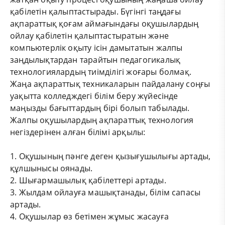
қабілетін қалыптастырады. Бүгінгі таңдағы
ақпараттық қоғам аймағындағы оқушылардың
ойлау қабілетін қалыптастыратын және
компьютерлік оқыту ісін дамытатын жалпы
заңдылықтардан тарайтын педагогикалық
технологиялардың тиімділігі жоғары болмақ.
Жаңа ақпараттық техникаларын пайдалану соңғы
уақытта колледждегі білім беру жүйесінде
маңызды бағыттардың бірі болып табылады.
Жалпы оқушылардың ақпараттық технология
негіздерінен алған білімі арқылы:
1. Оқушының пәнге деген қызығушылығы артады,
құлшынысы оянады.
2. Шығармашылық қабілеттері артады.
3. Жылдам ойлауға машықтанады, білім сапасы
артады.
4. Оқушылар өз бетімен жұмыс жасауға