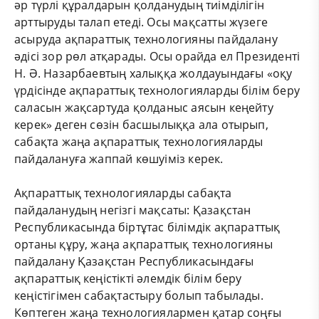
әр түрлі құралдарын қолданудың тиімділігін
арттыруды талап етеді. Осы мақсатты жүзеге
асыруда ақпараттық технологияны пайдалану
әдісі зор рөл атқарады. Осы орайда ел Президенті
Н. Ә. Назарбаевтың халыққа жолдауындағы «оқу
үрдісінде ақпараттық технологияларды білім беру
саласын жақсартуда қолданыс аясын кеңейту
керек» деген сөзін басшылыққа ала отырып,
сабақта жаңа ақпараттық технологияларды
пайдалануға жаппай көшуіміз керек.
Ақпараттық технологияларды сабақта
пайдаланудың негізгі мақсаты: Қазақстан
Республикасында біртұтас білімдік ақпараттық
ортаны құру, жаңа ақпараттық технологияны
пайдалану Қазақстан Республикасындағы
ақпараттық кеңістікті әлемдік білім беру
кеңістігімен сабақтастыру болып табылады.
Көптеген жаңа технологиялармен қатар соңғы