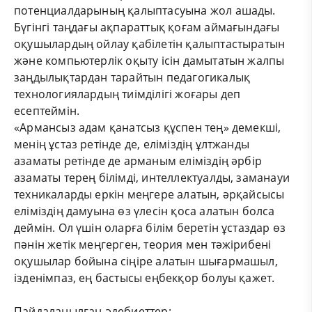
потенциалдарының қалыптасуына жол ашады.
Бүгінгі таңдағы ақпараттық қоғам аймағындағы
оқушылардың ойлау қабілетін қалыптастыратын
және компьютерлік оқыту ісін дамытатын жалпы
заңдылықтардан тарайтын педагогикалық
технологиялардың тиімділігі жоғары деп
есептеймін.
«Армансыз адам қанатсыз құспен тең» демекші,
менің ұстаз ретінде де, еліміздің ұлтжанды
азаматы ретінде де арманым еліміздің әрбір
азаматы терең білімді, интеллектуалды, заманауи
техникаларды еркін меңгере алатын, әрқайсысы
еліміздің дамуына өз үлесін қоса алатын болса
деймін. Ол үшін оларға білім беретін ұстаздар өз
пәнін жетік меңгерген, теория мен тәжірибені
оқушылар бойына сіңіре алатын шығармашыл,
ізденімпаз, ең бастысы еңбекқор болуы қажет.
Пайдаланылған әдебиеттер: