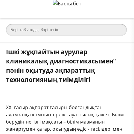
Ішкі жұқпайтын аурулар
клиникалық диагностикасымен"
пәнін оқытуда ақпараттық
технологияның тиімділігі
ХХІ ғасыр ақпарат ғасыры болғандықтан
адамзатқа компьютерлік сауаттылық қажет. Білім
берудің негізгі мақсаты – білім мазмұнын
жаңартумен қатар, оқытудың әдіс - тәсілдері мен