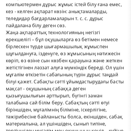
компьютермен дұрыс жұмыс істей білу ғана емес,
кез - келген ақпарат көзін: анықтамаларды,
теледидар бағдарламаларын т. с. с. дұрыс
пайдалана білу деген сөз.
Жаңа ақпараттық технологияның негізгі
ерекшелігі – бұл оқушыларға өз бетімен немесе
бірлескен түрде шығармашылық жұмыспен
шұғылдануға, ізденуге, өз жұмысының нәтижесін
көріп, өз өзіне сын көзбен қарауына және жеткен
жетістігінен ләззат алуға мүмкіндік береді. Ол үшін
мұғалім өткізетін сабағының түрін дұрыс таңдай
білуі қажет. Сабақты сәтті ұйымдастырудағы басты
мақсат - оқушының сабаққа деген
қызығушылығын арттырып, бүгінгі заман
талабына сай білім беру. Сабақтың сәтті өтуі
біріншіден, мұғалімнің біліміне, іскерлігіне,
тәжірибесіне байланысты болса, екіншіден, сабақ
материалына, ал үшіншіден, сынып типіне,
төртіншіден мұғалім мен оқушының көңіл – күйіне