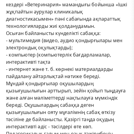
кездері «Ветеринария» мамандығы бойынша «Ішкі
жұқпайтын аурулар клиникалық
диагностикасымен» пәні сабағында ақпараттық
технологияларды жиі қолданудамын.
Осыған байланысты күнделікті сабаққа:
- мультимедия (видео, аудио қондырғылары мен
электрондық оқулықтарды);
- компьютер (компьютерлік бағдарламалар,
интерактивті тақта
- интернет және т. б. көрнекі материалдарды
пайдалану айтарлықтай нәтиже береді.
Мұндай қондырғылар оқушылардың
қызығушылығын арттырып, зейін қойып тыңдауға
және алған мәліметтерді нақтылауға мүмкіндік
береді. Оқушылардың сабаққа деген
қызығушылығын ояту мұғалімнің сабақ өткізу
тәсіліне де байланысты. Қазіргі таңда оқудың
интерактивті әдіс - тәсілдері өте көп.
Педагогикалық ғалым мен озық тәжірибенің