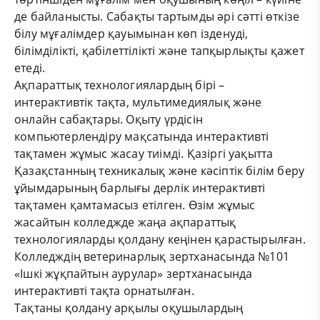
де байланысты. Сабақты тартымды әрі сәтті өткізе
білу мұғалімдер қауымынан көп ізденуді,
білімділікті, қабілеттілікті және тапқырлықты қажет
етеді.
Ақпараттық технологиялардың бірі –
интерактивтік тақта, мультимедиялық және
онлайн сабақтары. Оқыту үрдісін
компьютерлендіру мақсатында интерактивті
тақтамен жұмыс жасау тиімді. Қазіргі уақытта
Қазақстанның техникалық және кәсіптік білім беру
ұйымдарының барлығы дерлік интерактивті
тақтамен қамтамасыз етілген. Өзім жұмыс
жасайтын колледжде жаңа ақпараттық
технологияларды қолдану кеңінен қарастырылған.
Колледждің ветеринарлық зертханасында №101
«Ішкі жұқпайтын аурулар» зертханасында
интерактивті тақта орнатылған.
Тақтаны қолдану арқылы оқушылардың