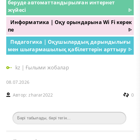
беруде автоматтандырылған интернет
жүйесі
ᐈ
Информатика | Оқу орындарына Wi Fi керек
пе
ᐈ
Педагогика | Оқушылардың дарындылығы
мен шығармашылық қабілеттерін арттыру
ᐈ
kz
|
Ғылыми жобалар
08.07.2026
Автор:
zharar2022
0