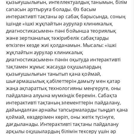
қызығушылығын, интеллектуалдық танымын, білім
сапасын арттыруға болады. Өз басым
интерактивті тақтаны әр сабақ барысында, соның
ішінде «ішкі жұқпайтын аурулар клиникалық
диагностикасымен» пәні бойынша теориялық
және зертханалық тәжірибелік сабақтарды
өткізген кезде жиі қолданамын. Мысалы: «ішкі
жұқпайтын аурулар клиникалық
диагностикасымен» пәнін оқытуда интерактивті
тақтамен жұмыс жасауда оқушылардың
қызығушылығын танытып қана қоймай,
шығармашылық қабілеттерін дамыту мен қатар
жаңа ақпараттық технологияны меңгеруге, оны
пайдалана алуына мүмкіндік беремін. Сабақта
интерактивті тақтаның элементтерін пайдалану,
дайындалған арнайы тапсырмаларды тыңдап қана
қоймай, көздерімен көріп, оны жетік түсінуге,
дағдыланады. Интерактивті тақтаны пайдалану
арқылы оқушылардың білімін тексеру үшін әр