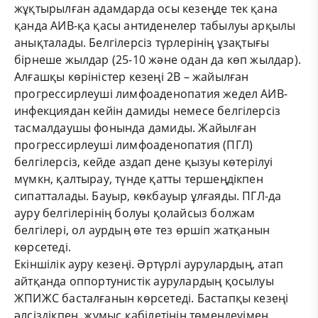
жұқтырылған адамдарда осы кезеңде тек қана
қанда АИВ-қа қасы антиденелер табылуы арқылы
анықталады. Белгілерсіз түрлерінің ұзақтығы
бірнеше жылдар (25-10 және одан да көп жылдар).
Алғашқы көріністер кезеңі 2В – жайылған
прогрессирлеуші лимфоаденопатия жедел АИВ-
инфекциядан кейін дамиды немесе белгілерсіз
тасмалдаушы фонында дамиды. Жайылған
прогрессирлеуші лимфоаденопатия (ПГЛ)
белгілерсіз, кейде аздап дене қызуы көтерілуі
мүмкн, қалтырау, түнде қатты тершеңдікпен
сипатталады. Бауыр, көкбауыр ұлғаяды. ПГЛ-да
ауру белгілерінің болуы қолайсыз болжам
белгілері, ол аурдың өте тез өршіп жатқанын
көрсетеді.
Екіншілік ауру кезеңі. Әртүрлі аурулардың, атап
айтқанда оппортунистік аурулардың қосылуы
ЖПИЖС басталғанын көрсетеді. Бастапқы кезеңі
әлсіздікпен, жұмыс қабілетінің төмендеуімен,