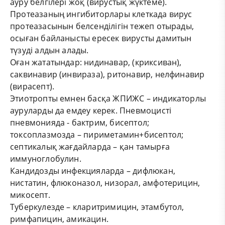
ауру белгілері жоқ (вирустық жүктеме).
Протеазаның ингибиторлары клеткада вирус
протеазасынын белсенділігін тежеп отырады,
осыған байланысты ересек вирусты дамитын
түзуді алдын алады.
Оған жататындар: нидинавар, (криксиван),
саквинавир (инвираза), ритонавир, нелфинавир
(вирасепт).
Этиотропты емнен басқа ЖПИЖС – индикаторлы
ауруларды да емдеу керек. Пневмоцисті
пневмонияда - бактрим, бисептол;
токсоплазмозда – пириметамин+бисептол;
септикалық жағдайларда – қан тамырға
иммуноглобулин.
Кандидозды инфекцияларда – дифлюкан,
нистатин, флюконазол, низорал, амфотерицин,
микосепт.
Туберкулезде – кларитримицин, этамбутол,
римфапицин, амикацин.