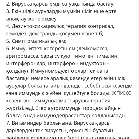
2. Вирусқа қарсы емді өз уақытында бастау;
3. Екіншілік ауруларды мүмкіншілігінше ерте
анықтау және емдеу;
4. Дезинтоксикациялық терапия контрикал,
гемодез, декстранды қосумен және т.б;
5. Симптоматикалық ем;
6. Иммуниттеті көтеретін ем (лейкомасса,
эритромасса, сары су құю, тимоген, тималин,
интерферондар, интерферон индукторын
қолдану). Иммуномодуляторлар тек қана
бастапқы немесе аралық кезеңде егер екіншілік
аурулар болса тағайындалады, себебі осы кезеңде
ғана иммундық жүйені күшейтуге болады. ЖПИЖС
кезеңінде - иммуноалмастырушы терапия
жүргізіледі. Егер аутоиммунды процесс айқын
болса, онда иммунодепрасанттар қолданылады;
7. Витаминдер барлығына. Вирусқа қарсы
дәрілерден тек вирустың ерментін бұзатын
дәрілерді қолдану керек (кері транскриптаза және