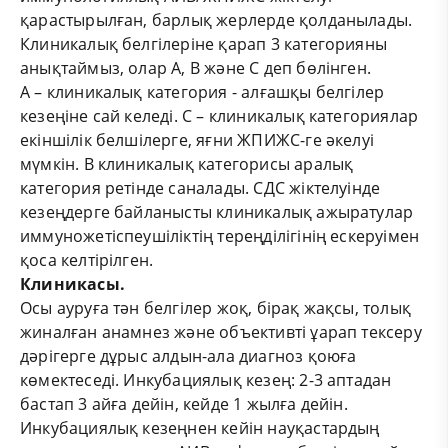
қарастырылған, барлық жерлерде қолданылады.
Клиникалық белгілеріне қарап 3 категорияны
анықтаймыз, олар А, В және С деп бөлінген.
А – клиникалық категория - алғашқы белгілер
кезеңіне сай келеді. С – клиникалық категориялар
екіншілік белшілерге, яғни ЖПИЖС-ге әкелуі
мүмкін. В клиникалық категорисы аралық
категория ретінде саналады. СДС жіктелуінде
кезеңдерге байланысты клиникалық ажыратулар
иммуножетіспеушіліктің тереңділігінің ескеруімен
қоса келтірілген.
Клиникасы.
Осы ауруға тән белгілер жоқ, бірақ жақсы, толық
жиналған анамнез және объективті ұарап тексеру
дәрігерге дұрыс алдын-ала диагноз қоюға
көмектеседі. Инкубациялық кезең: 2-3 аптадан
бастап 3 айға дейін, кейде 1 жылға дейін.
Инкубациялық кезеңнен кейін науқастардың