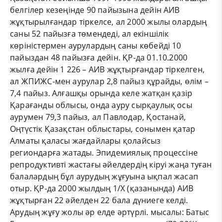
белгілер кезеңінде 90 пайызына дейін АИВ
жұқтырылғандар тіркелсе, ал 2000 жылы олардың
саны 52 пайызға төмендеді, ал екіншілік
көріністермен аурулардың саны көбейді 10
пайыздан 48 пайызға дейін. ҚР-да 01.10.2000
жылға дейін 1 226 – АИВ жұқтырғандар тіркелген,
ал ЖПИЖС-мен аурулар 2,8 пайыз құрайды, өлім –
7,4 пайыз. Алғашқы орында келе жатқан қазір
Қарағанды облысы, онда ауру сырқаулық осы
аурумен 79,3 пайыз, ал Павлодар, Қостанай,
Оңтүстік Қазақстан облыстары, сонымен қатар
Алматы қаласы жағдайлары қолайсыз
региондарға жатады. Эпидемиялық процессіне
репродуктивті жастағы әйелдердің кіруі жаңа туған
балалардың бұл аурудың жұғуына ықпал жасап
отыр. ҚР-да 2000 жылдың 1/Х (қазанында) АИВ
жұқтырған 22 әйелден 22 бала дүниеге келді.
Арудың жұғу жолы әр елде әртүрлі. мысалы: Батыс