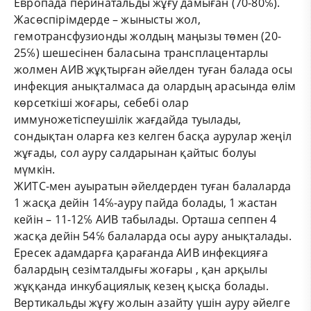
Европада перинатальды жұғу дамыған (70-80℅).
Жасөспірімдерде – жынысты жол,
гемотрансфузионды жолдың маңызы төмен (20-
25℅) шешесінен баласына трансплацентарлы
жолмен АИВ жұқтырған әйелден туған балада осы
инфекция анықталмаса да олардың арасында өлім
көрсеткіші жоғары, себебі олар
иммуножетіспеушілік жағдайда туылады,
сондықтан оларға кез келген басқа аурулар жеңіл
жұғады, сол ауру салдарынан қайтыс болуы
мүмкін.
ЖИТС-мен ауыратын әйелдерден туған балаларда
1 жасқа дейін 14℅-ауру пайда болады, 1 жастан
кейін – 11-12℅ АИВ табылады. Орташа сеппен 4
жасқа дейін 54℅ балаларда осы ауру анықталады.
Ересек адамдарға қарағанда АИВ инфекцияға
балардың сезімталдығы жоғары , қан арқылы
жұққанда инкубациялық кезең қысқа болады.
Вертикальды жұғу жолын азайту үшін ауру әйелге