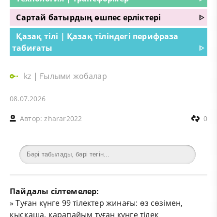
Сартай батырдың өшпес ерліктері
ᐈ
Қазақ тілі | Қазақ тіліндегі перифраза
табиғаты
ᐈ
kz
|
Ғылыми жобалар
08.07.2026
Автор:
zharar2022
0
Пайдалы сілтемелер:
»
Туған күнге 99 тілектер жинағы: өз сөзімен,
қысқаша, қарапайым туған күнге тілек