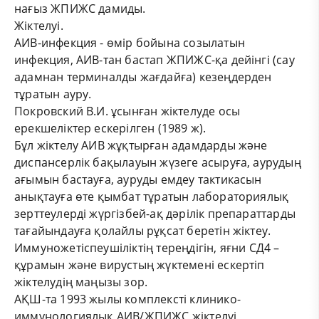
нағыз ЖПИЖС дамиды.
Жіктелуі.
АИВ-инфекция - өмір бойына созылатын
инфекция, АИВ-тан бастап ЖПИЖС-қа дейінгі (сау
адамнан терминалды жағдайға) кезеңдерден
тұратын ауру.
Покровский В.И. ұсынған жіктелуде осы
ерекшеліктер ескерілген (1989 ж).
Бұл жіктелу АИВ жұқтырған адамдарды және
диспансерлік бақылауын жүзеге асыруға, аурудың
ағымын бастауға, ауруды емдеу тактикасын
анықтауға өте қымбат тұратын лабораториялық
зерттеулерді жүргізбей-ақ дәрілік препараттарды
тағайындауға қолайлы рұқсат беретін жіктеу.
Иммуножетіспеушіліктің тереңдігін, яғни СД4 –
құрамын және вирустың жүктемені ескертіп
жіктелудің маңызы зор.
АҚШ-та 1993 жылы комплексті клинико-
иммунологиялық АИВ/ЖПИЖС жіктелуі