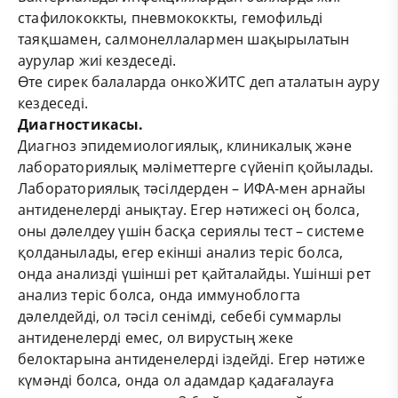
стафилококкты, пневмококкты, гемофильді
таяқшамен, салмонеллалармен шақырылатын
аурулар жиі кездеседі.
Өте сирек балаларда онкоЖИТС деп аталатын ауру
кездеседі.
Диагностикасы.
Диагноз эпидемиологиялық, клиникалық және
лабораториялық мәліметтерге сүйеніп қойылады.
Лабораториялық тәсілдерден – ИФА-мен арнайы
антиденелерді анықтау. Егер нәтижесі оң болса,
оны дәлелдеу үшін басқа сериялы тест – системе
қолданылады, егер екінші анализ теріс болса,
онда анализді үшінші рет қайталайды. Үшінші рет
анализ теріс болса, онда иммуноблогта
дәлелдейді, ол тәсіл сенімді, себебі суммарлы
антиденелерді емес, ол вирустың жеке
белоктарына антиденелерді іздейді. Егер нәтиже
күмәнді болса, онда ол адамдар қадағалауға