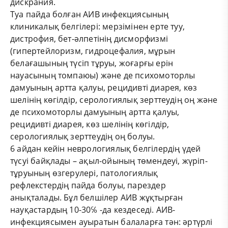
дискрания.
Туа пайда болған АИВ инфекциясының
клиникалық белгілері: мерзімінен ерте туу,
дистрофия, бет-әлпетінің дисморфизмі
(гипертейлоризм, гидроцефалия, мұрын
белағашының түсіп тұруы, жоғарғы ерін
науасының томпаюы) және де психомоторлы
дамуының артта қалуы, рецидивті диарея, көз
шелінің көгілдір, серологиялық зерттеудің оң және
де психомоторлы дамуының артта қалуы,
рецидивті диарея, көз шелінің көгілдір,
серологиялық зерттеудің оң болуы.
6 айдан кейін неврологиялық белгілердің үдей
түсуі байқлады – ақыл-ойының төмендеуі, жүріп-
тұруының өзгерулері, патологиялық
рефлекстердің пайда болуы, парездер
анықталады. Бұл белшілер АИВ жұқтырған
науқастардың 10-30℅ -да кездеседі. АИВ-
инфекциясымен ауыратын балаларға тән: әртүрлі