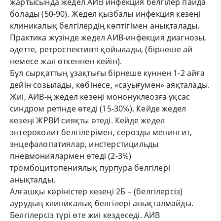
жартысында жедел АИВ инфекция белгілер пайда
болады (50-90). Жедел қызбалы инфекция кезеңі
клиникалық белгілердің көптігімен анықталады.
Практика жүзінде жедел АИВ-инфекция диагнозы,
әдетте, ретроспективті қойылады, (бірнеше ай
немесе жал өткеннен кейін).
Бұл сырқаттың ұзақтығы бірнеше күннен 1-2 айға
дейін созылады, көбінесе, «сауығумен» аяқталады.
Жиі, АИВ-ң жедел кезеңі мононуклеозға ұқсас
синдром ретінде өтеді (15-30℅). Кейде жедел
кезеңі ЖРВИ сияқты өтеді. Кейде жедел
энтероколит белгілерімен, серозды менингит,
энцефалопатиялар, инстерстицильды
пневмониялармен өтеді (2-3℅)
тромбоцитопениялық пурпура белгілері
анықталды.
Алғашқы көріністер кезеңі 2Б – (белгілерсіз)
аурудың клиникалық белгілері анықталмайды.
Белгілерсіз түрі өте жиі кездеседі. АИВ