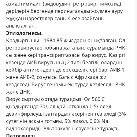
азидотимидин (зидовудин, ретровир, тимозид)
дәрілерін бергенде перинатальды жолмен ауру
жұққан нәрестелер саны 4 есе азайғаны
анықталған.
Этиологиясы.
Қоздырғышы – 1984-85 жылдары анықталған. Ол
ретровирустар тобына жататын, құрамында РНҚ-
сы және кері транскриптазасы бар вирус. Қазіргі
кезеңде АИВ вирусының 2 типі белгілі, олардың
кейбір антигендерінде ерекшеліктері бар: АИВ-1
және АИВ-2, соңғысы Батыс Африкада жиі
кездеседі. Вирус геномы екі түрде кездеседі: РНҚ
және ДНҚ.
Вирус сыртқы ортада тұрақсыз. Ол 560 С
қыздырғанда 30/, ал қайнатқанда 1-5/ өледі
дезинфирлеуші заттардың әсерінен тез өледі (3℅
сутегінің асқын тотығы, 5℅ лизол, 0,6℅ Na
гидрохлориді). Ультракүлгін сәулесіне тұрақты.
Патогенез
і