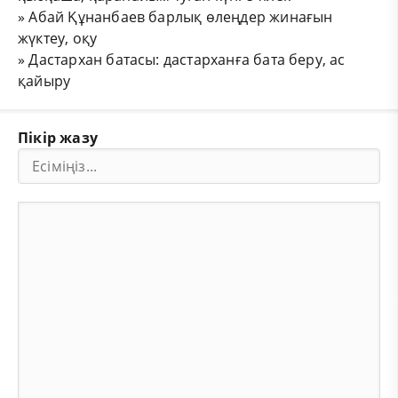
»
Абай Құнанбаев барлық өлеңдер жинағын
жүктеу, оқу
»
Дастархан батасы: дастарханға бата беру, ас
қайыру
Пікір жазу