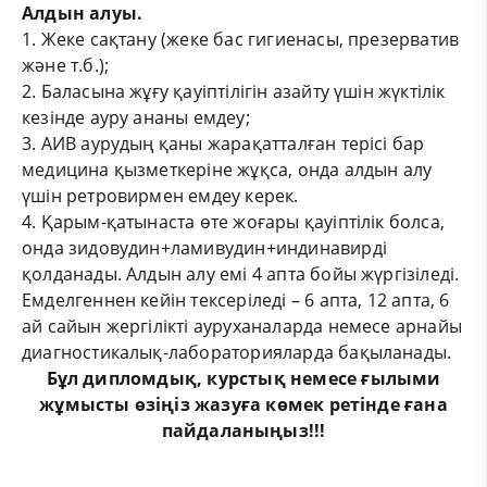
Алдын алуы.
1. Жеке сақтану (жеке бас гигиенасы, презерватив
және т.б.);
2. Баласына жұғу қауіптілігін азайту үшін жүктілік
кезінде ауру ананы емдеу;
3. АИВ аурудың қаны жарақатталған терісі бар
медицина қызметкеріне жұқса, онда алдын алу
үшін ретровирмен емдеу керек.
4. Қарым-қатынаста өте жоғары қауіптілік болса,
онда зидовудин+ламивудин+индинавирді
қолданады. Алдын алу емі 4 апта бойы жүргізіледі.
Емделгеннен кейін тексеріледі – 6 апта, 12 апта, 6
ай сайын жергілікті ауруханаларда немесе арнайы
диагностикалық-лабораторияларда бақыланады.
Бұл
дипломдық
,
курстық
немесе
ғылыми
жұмыс
ты өзіңіз жазуға көмек ретінде ғана
пайдаланыңыз!!!