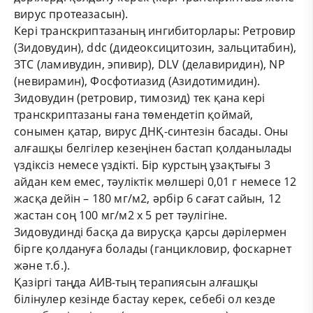
вирус протеазасын).
Кері транскриптазаның ингибиторлары: Ретровир
(Зидовудин), ddc (дидеоксицитозин, зальцитабин),
ЗТС (ламивудин, эпивир), DLV (делавиридин), NP
(невирамин), Фосфотиазид (Азидотимидин).
Зидовудин (ретровир, тимозид) тек қана кері
транскриптазаны ғана төмендетіп қоймай,
сонымен қатар, вирус ДНҚ-синтезін басады. Оны
алғашқы белгілер кезеңінен бастап қолданылады
үздіксіз немесе үздікті. Бір курстың ұзақтығы 3
айдан кем емес, тәуліктік мөлшері 0,01 г немесе 12
жасқа дейін – 180 мг/м2, әрбір 6 сағат сайын, 12
жастан соң 100 мг/м2 х 5 рет тәулігіне.
Зидовудинді басқа да вирусқа қарсы дәрілермен
бірге қолдануға болады (ганцикловир, фоскарнет
және т.б.).
Қазіргі таңда АИВ-тың терапиясын алғашқы
білінулер кезінде бастау керек, себебі ол кезде