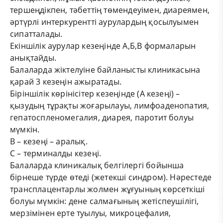
тершеңдікпен, тәбеттің төмендеуімен, диареямен,
әртүрлі интеркурентті аурулардың қосылуымен
сипатталады.
Екіншілік аурулар кезеңінде А,Б,В формаларын
анықтайды.
Балаларда жіктелуіне байланысты клиникасына
қарай 3 кезеңін ажыратады.
Біріншілік көрінісітер кезеңінде (А кезеңі) –
қызудың тұрақты жоғарылауы, лимфоаденопатия,
гепатоспленомегалия, диарея, паротит болуы
мүмкін.
В – кезеңі – аралық.
С – терминалды кезеңі.
Балаларда клиникалық белгілергі бойынша
бірнеше түрде өтеді (жетекші синдром). Нәрестеде
трансплацентарлы жолмен жұғуының көрсеткіші
болуы мүмкін: дене салмағының жетіспеушілігі,
мерзімінен ерте туылуы, микроцефалия,