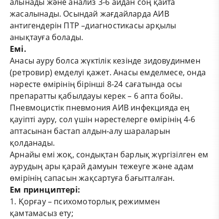
алынады және анализ 3-6 айдан соң қайта
жасалынады. Осындай жағдайларда АИВ
антигендерін ПТР –диагностикасы арқылы
анықтауға болады.
Ем
і
.
Анасы ауру болса жүктілік кезінде зидовудинмен
(ретровир) емделуі қажет. Анасы емделмесе, онда
нәресте өмірінің бірінші 8-24 сағатында осы
препаратты қабылдауы керек – 6 апта бойы.
Пневмоцистік пневмония АИВ инфекцияда ең
қауіпті ауру, сол үшін нәрестелерге өмірінің 4-6
аптасынан бастап алдын-алу шараларын
қолданады.
Арнайы емі жоқ, сондықтан барлық жүргізілген ем
аурудың ары қарай дамуын тежеуге және адам
өмірінің сапасын жақсартуға бағытталған.
Ем принциптер
і
:
1. Қорғау – психомоторлық режиммен
қамтамасыз ету;