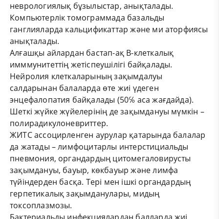
неврологиялық бұзылыстар, анықталады.
Компьютерлік томограммада базальды
ганглияларда кальцификаттар және ми аторфиясы
анықталады.
Алғашқы айлардан бастап-ақ В-клеткалық
имммунитеттің жетіспеушілігі байқалады.
Нейролия клеткаларының зақымдалуы
салдарынан балаларда өте жиі үдеген
энцефалопатия байқалады (50℅ аса жағдайда).
Шеткі жүйке жүйелерінің де зақымдануы мүмкін –
полирадикулоневриттер.
ЖИТС ассоцирленген аурулар қатарында балалар
да жатады – лимфоцитарлы интерстициальды
пневмония, органдардың цитомегаловирусты
зақымдануы, бауыр, көкбауыр және лимфа
түйіндерден басқа. Тері мен ішкі органдардың
герпетикалық зақымданулары, мидың
токсоплазмозы.
Бактериальды инфекциялардан балларда жиі