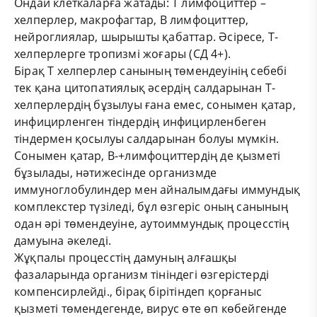
Ондай клеткаларға жатады: Т лимфоциттер –
хелперлер, макрофагтар, В лимфоциттер,
нейроглиялар, шырышты қабаттар. Әсіресе, Т-
хелперлерге тропизмі жоғары (СД 4+).
Бірақ Т хелперлер санының төмендеуінің себебі
тек қана цитопатиялық әсердің салдарынан Т-
хелперлердің бұзылуы ғана емес, сонымен қатар,
инфицирленген тіндердің инфицирленбеген
тіндермен қосылуы салдарынан болуы мүмкін.
Сонымен қатар, В-+лимфоциттердің де қызметі
бұзылады, нәтижесінде организмде
иммуноглобулиндер мен айналымдағы иммундық
комплекстер түзіледі, бұл өзгеріс оның санының
одан әрі төмендеуіне, аутоиммундық процесстің
дамуына әкеледі.
Жұқпалы процесстің дамуның алғашқы
фазаларында организм тініндегі өзгерістерді
компенсирлейді., бірақ бірітіндеп қорғаныс
қызметі төмендегенде, вирус өте өп көбейгенде