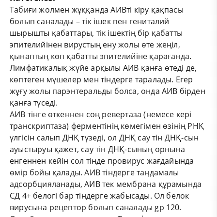
Табиғи жолмен жұққанда АИВті кіру қақпасы
болып саналады – тік ішек пен гениталий
шырышты қабаттары, тік ішектің бір қабатты
эпителийінен вирустың ену жолы өте жеңіл,
қынаптың көп қабатты эпителийіне қарағанда.
Лимфатикалық жүйе арқылы АИВ қанға өтеді де,
көптеген мүшелер мен тіндерге таралады. Егер
жұғу жолы парэнтеральды болса, онда АИВ бірден
қанға түседі.
АИВ тінге өткеннен соң ревертаза (немесе кері
транскриптаза) ферментінің көмегімен өзінің РНҚ
үлгісін салып ДНҚ түзеді, ол ДНҚ сау тін ДНҚ-сын
ауыстыруы қажет, сау тін ДНҚ-сының орнына
енгеннен кейін сол тінде провирус жағдайында
өмір бойы қалады. АИВ тіндерге таңдамалы
адсорбцияланады, АИВ тек мембрана құрамында
СД 4+ белогі бар тіндерге жабысады. Ол белок
вирусына рецептор болып саналады gp 120.