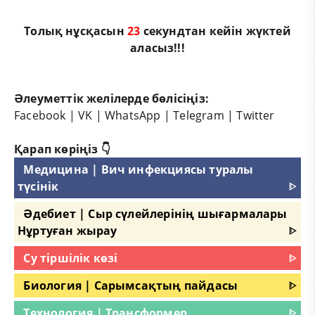
Толық нұсқасын
22
секундтан кейін жүктей
аласыз!!!
Әлеуметтік желілерде бөлісіңіз:
Facebook
|
VK
|
WhatsApp
|
Telegram
|
Twitter
Қарап көріңіз 👇
Медицина | Вич инфекциясы туралы
түсінік
ᐈ
Әдебиет | Сыр сүлейлерінің шығармалары
Нұртуған жырау
ᐈ
Су тіршілік көзі
ᐈ
Биология | Сарымсақтың пайдасы
ᐈ
Технология | Трансформер
ᐈ