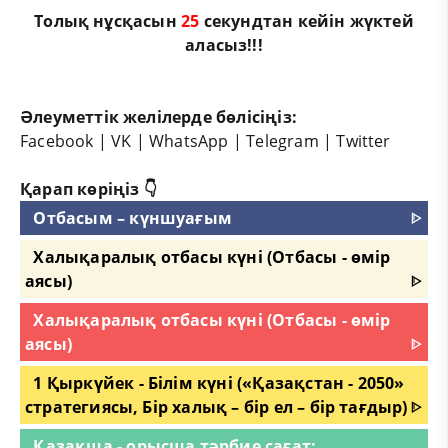
Толық нұсқасын
25
секундтан кейін жүктей
аласыз!!!
Әлеуметтік желілерде бөлісіңіз:
Facebook
|
VK
|
WhatsApp
|
Telegram
|
Twitter
Қарап көріңіз 👇
Отбасым – күншуағым
ᐈ
Халықаралық отбасы күні (Отбасы - өмір
аясы)
ᐈ
Халықаралық отбасы күні (Отбасы - өмір
аясы)
ᐈ
1 Қыркүйек - Білім күні («Қазақстан - 2050»
стратегиясы, Бір халық – бір ел – бір тағдыр)
ᐈ
Қазақша - орысша тәрбие сағат: