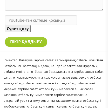
Сурет қосу
ПІКІР ҚАЛДЫРУ
Ілмектер:
Қазақша Тәрбие сағат: Халықаралық отбасы күні Отан
- отбасынан басталады
,
Қазақша Тәрбие сағат: Халықаралық
отбасы күні
,
отан отбасынан басталады атты тәрбие ашық сабақ
сағат
,
открытые уроки на казахском языке день семьи
,
отбасы
ашық сабақ
,
отбасы күні мерекесі ашық сабақ
,
отбасы күні
мерекесі тәрбие сағат
,
отбасы куни мерекеси ашык сабак
казакша
,
отбасы куни мерекеси тарбие сагат казакша
,
открытый урок на тему семья на казахском языке
,
отбасы күні
тәрбие сағаты
,
отбасы күні сынып сағаты
,
отбасы күні ашық