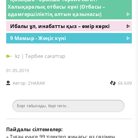
Халықаралық отбасы күні (Отбасы –
адамгершіліктің алтын қазынасы)
ᐈ
Ибалы ұл, инабатты қыз – өмір көркі
ᐈ
9 Мамыр - Жеңіс күні
ᐈ
kz
|
Тәрбие сағаттар
01.05.2019
Автор:
ZHARAR
66 609
Пайдалы сілтемелер:
»
Туған күнге 99 тілектер жинағы: өз сөзімен,