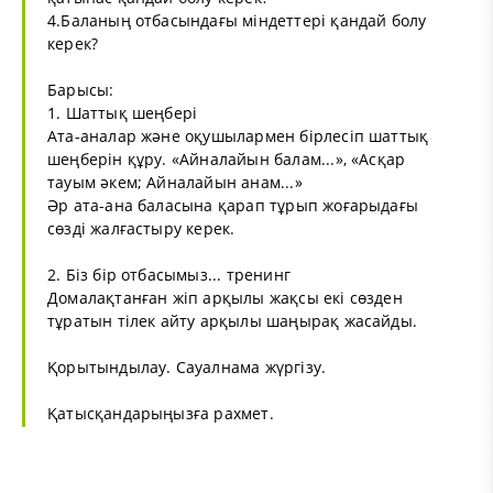
4.Баланың отбасындағы міндеттері қандай болу
керек?
Барысы:
1. Шаттық шеңбері
Ата-аналар және оқушылармен бірлесіп шаттық
шеңберін құру. «Айналайын балам...», «Асқар
тауым әкем; Айналайын анам...»
Әр ата-ана баласына қарап тұрып жоғарыдағы
сөзді жалғастыру керек.
2. Біз бір отбасымыз... тренинг
Домалақтанған жіп арқылы жақсы екі сөзден
тұратын тілек айту арқылы шаңырақ жасайды.
Қорытындылау. Сауалнама жүргізу.
Қатысқандарыңызға рахмет.