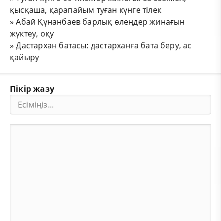
қысқаша, қарапайым туған күнге тілек
»
Абай Құнанбаев барлық өлеңдер жинағын
жүктеу, оқу
»
Дастархан батасы: дастарханға бата беру, ас
қайыру
Пікір жазу