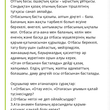
Оттың басы, ошақтың қасы – ырыстың ұйтқысы.
Сондықтан қазақ отының басын тіршілігінің
тұтқасы санап аялайды.
Отбасының басты қазығы, алтын діңгегі – бала.
Баланың жан-жақты тәрбиелі болып өсуіне
берекелі, өнегелі, ынтымақты отбасының ықпалы
мол. Отбасы ата-аана мен баланың, келін мен
ененің және басқа да отбасы мүшелерінің жылы
қарым-қатынасынан құрылады. Отбасы берекелі,
тату болу үшін сыйластық, мейірімділік,
жанаашырлық, бауырмалдық қасиеттер әр
адамның жүрегінен орын алуы керек.
«Отан отбасынан басталады» дейді қазақ
халқымыз. Елдің, ұлттың, жалпы адамзаттың
болашағы, даму деңгейі осы отбасынан басталады.
Оқушылар мен атаналарға сұрақтар:
1.«Отбасы», «Отау иесі», «Отағасы» ұғымын қалай
түсінесіңдер?
2.Отбасы негізі не деп ойлайсыздар?
3.Ата-анамен баланың арасындағы қарым-
қатынас қандай болу керек?