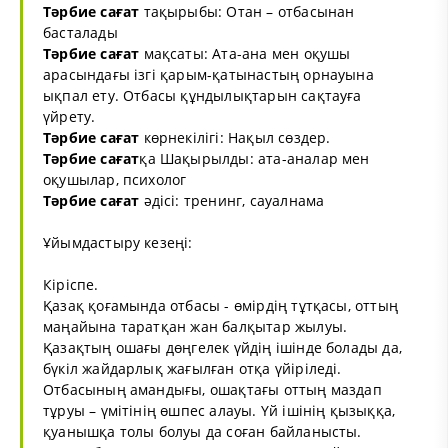
Тәрбие сағат
тақырыбы: Отан – отбасынан
басталады
Тәрбие сағат
мақсаты: Ата-ана мен оқушы
арасындағы ізгі қарым-қатынастың орнауына
ықпал ету. Отбасы құндылықтарын сақтауға
үйрету.
Тәрбие сағат
көрнекілігі: Нақыл сөздер.
Тәрбие сағат
қа Шақырылды: ата-аналар мен
оқушылар, психолог
Тәрбие сағат
әдісі: тренинг, сауалнама
Ұйымдастыру кезеңі:
Кіріспе.
Қазақ қоғамында отбасы - өмірдің тұтқасы, оттың
маңайына таратқан жан балқытар жылуы.
Қазақтың ошағы дөңгелек үйдің ішінде болады да,
бүкіл жайдарлық жағылған отқа үйіріледі.
Отбасының амандығы, ошақтағы оттың маздап
тұруы – үмітінің өшпес алауы. Үй ішінің қызыққа,
қуанышқа толы болуы да соған байланысты.