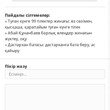
Пайдалы сілтемелер:
»
Туған күнге 99 тілектер жинағы: өз сөзімен,
қысқаша, қарапайым туған күнге тілек
»
Абай Құнанбаев барлық өлеңдер жинағын
жүктеу, оқу
»
Дастархан батасы: дастарханға бата беру, ас
қайыру
Пікір жазу