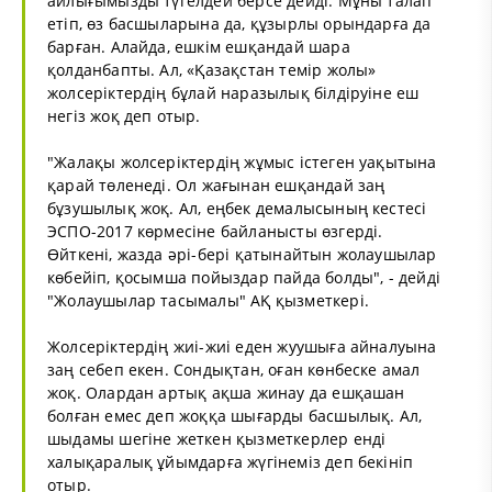
айлығымызды түгелдей берсе дейді. Мұны талап
етіп, өз басшыларына да, құзырлы орындарға да
барған. Алайда, ешкім ешқандай шара
қолданбапты. Ал, «Қазақстан темір жолы»
жолсеріктердің бұлай наразылық білдіруіне еш
негіз жоқ деп отыр.
"Жалақы жолсеріктердің жұмыс істеген уақытына
қарай төленеді. Ол жағынан ешқандай заң
бұзушылық жоқ. Ал, еңбек демалысының кестесі
ЭСПО-2017 көрмесіне байланысты өзгерді.
Өйткені, жазда әрі-бері қатынайтын жолаушылар
көбейіп, қосымша пойыздар пайда болды", - дейді
"Жолаушылар тасымалы" АҚ қызметкері.
Жолсеріктердің жиі-жиі еден жуушыға айналуына
заң себеп екен. Сондықтан, оған көнбеске амал
жоқ. Олардан артық ақша жинау да ешқашан
болған емес деп жоққа шығарды басшылық. Ал,
шыдамы шегіне жеткен қызметкерлер енді
халықаралық ұйымдарға жүгінеміз деп бекініп
отыр.