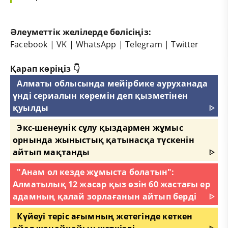
Әлеуметтік желілерде бөлісіңіз:
Facebook
|
VK
|
WhatsApp
|
Telegram
|
Twitter
Қарап көріңіз 👇
Алматы облысында мейірбике ауруханада
үнді сериалын көремін деп қызметінен
қуылды
ᐈ
Экс-шенеунік сұлу қыздармен жұмыс
орнында жыныстық қатынасқа түскенін
айтып мақтанды
ᐈ
"Анам ол кезде жұмыста болатын":
Алматылық 12 жасар қыз өзін 60 жастағы ер
адамның қалай зорлағанын айтып берді
ᐈ
Күйеуі теріс ағымның жетегінде кеткен