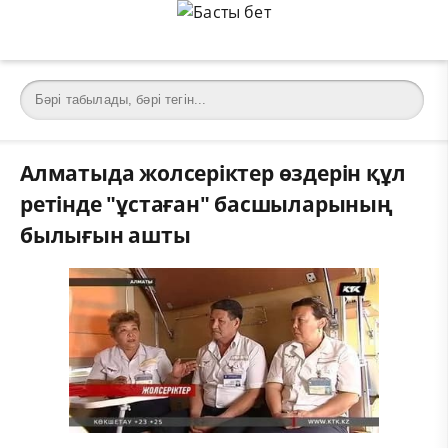
Алматыда жолсеріктер өздерін құл
ретінде "ұстаған" басшыларының
былығын ашты