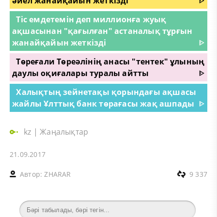
әйел жанайқайын жеткізді
ᐈ
Тіс емдетемін деп миллионға жуық
ақшасынан "қағылған" астаналық тұрғын
жанайқайын жеткізді
ᐈ
Төреғали Төреәлінің анасы "тентек" ұлының
даулы оқиғалары туралы айтты
ᐈ
Халықтың зейнетақы қорындағы ақшасы
жайлы Ұлттық банк төрағасы жақ ашпады
ᐈ
kz
|
Жаңалықтар
21.09.2017
Автор:
ZHARAR
9 337