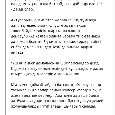
ол адамның жанына батпайды ондай нәрселер?!",
- дейді олар.
Айтуларынша, қит етсе жазаға ілініп, жұмысқа
жегіледі екен. Бірақ, ол үшін артық ақша
төленбейді. Келісім-шартта жазылған
денсаулыққа келген зиянға берілуі тиіс өтемақы
да арман болған. Ең қиыны, қызметкерлер тиісті
еңбек демалысын дер кезінде алмағандарын
айтады.
"Үш ай еңбек демалысына шықпайсыңдар дейді.
Кәдімгі перғауынның кезіндегі құл сияқты жұмсап
отыр", - дейді жолсерік Асқар Кланов.
Мұнымен қоймай, әбден басынған «Жолаушылар
тасымалы» әр сапар сайын жолсеріктерден ақша
жинап алатын көрінеді. Алатыны аз ақша болса
да, бұлар 6 күнде тыным таппайды. Күн-түн демей
жолаушыларды күтіп алады, шығарып салады.