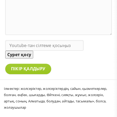
Сурет қосу
ПІКІР ҚАЛДЫРУ
Ілмектер:
жолсеріктер
,
жолсеріктердің
,
сайын
,
қызметкерлер
,
болған
,
еңбек
,
шығарды
,
Өйткені
,
сияқты
,
жұмыс
,
жолсерік
,
артық
,
соның
,
Алматыда
,
болудан
,
айтады
,
тасымалы»
,
болса
,
жолаушылар