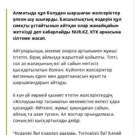
Алматыда құл болудан шаршаған жолсеріктер
үлкен шу шығарды. Басшылықтың өздерін құл
сияқты ұстайтынын айтқан олар жанайқайын
жеткізді деп хабарлайды NUR.KZ, КТК арнасына
сілтеме жасап.
Айтуларынша, мекеме оларға артығымен жұмыс
істетіп, бірақ айлыққа жарытпай қойыпты. Тіпті,
сол аз жалақының өзі ай сайын негізсіз
қысқартылатын болған. Күйінген жолсеріктер
вагонның едені мен дәретханасын жуып та
шаршағандарын айтады.
6 күн үй көрмей қызмет ететін жолсеріктердің
«Жолаушылар тасымалы» мекемесіне өкпесі қара
қазандай. Өйткені, жұмыс қиындаған сайын,
айлық та азая түскен. Ал жоспар орындалмаса,
соның өзі қысқартылады дейді.
"Қудалау бұл қудалау адамды. Түсіндіңіз ба? Қалай