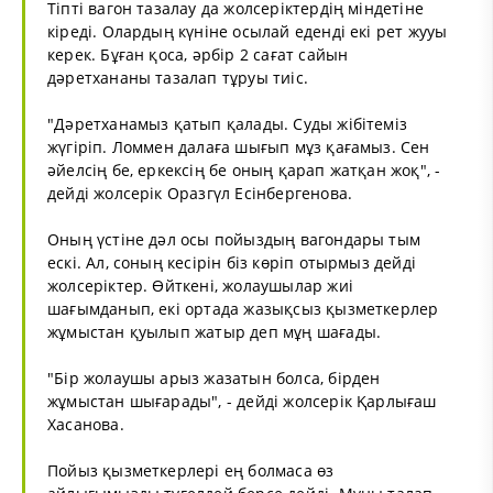
Тіпті вагон тазалау да жолсеріктердің міндетіне
кіреді. Олардың күніне осылай еденді екі рет жууы
керек. Бұған қоса, әрбір 2 сағат сайын
дәретхананы тазалап тұруы тиіс.
"Дәретханамыз қатып қалады. Суды жібітеміз
жүгіріп. Ломмен далаға шығып мұз қағамыз. Сен
әйелсің бе, еркексің бе оның қарап жатқан жоқ", -
дейді жолсерік Оразгүл Есінбергенова.
Оның үстіне дәл осы пойыздың вагондары тым
ескі. Ал, соның кесірін біз көріп отырмыз дейді
жолсеріктер. Өйткені, жолаушылар жиі
шағымданып, екі ортада жазықсыз қызметкерлер
жұмыстан қуылып жатыр деп мұң шағады.
"Бір жолаушы арыз жазатын болса, бірден
жұмыстан шығарады", - дейді жолсерік Қарлығаш
Хасанова.
Пойыз қызметкерлері ең болмаса өз