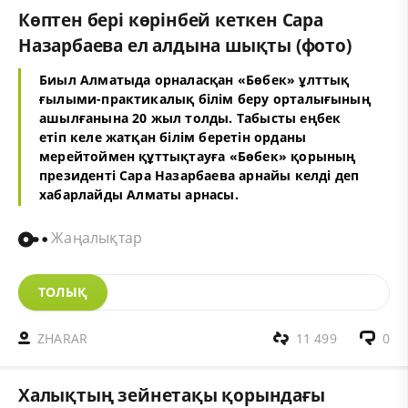
Көптен бері көрінбей кеткен Сара
Назарбаева ел алдына шықты (фото)
Биыл Алматыда орналасқан «Бөбек» ұлттық
ғылыми-практикалық білім беру орталығының
ашылғанына 20 жыл толды. Табысты еңбек
етіп келе жатқан білім беретін орданы
мерейтоймен құттықтауға «Бөбек» қорының
президенті Сара Назарбаева арнайы келді деп
хабарлайды
Алматы арнасы
.
Жаңалықтар
ТОЛЫҚ
ZHARAR
11 499
0
Халықтың зейнетақы қорындағы