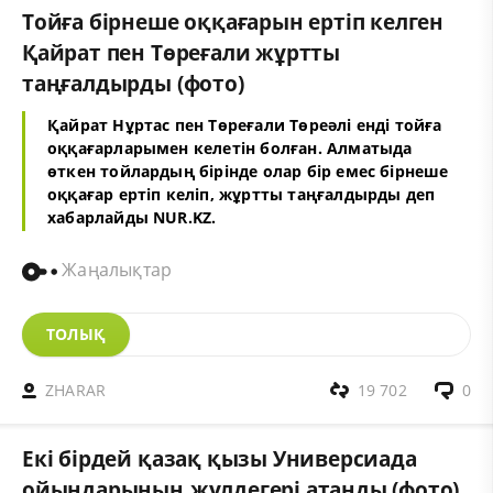
Тойға бірнеше оққағарын ертіп келген
Қайрат пен Төреғали жұртты
таңғалдырды (фото)
Қайрат Нұртас пен Төреғали Төреәлі енді тойға
оққағарларымен келетін болған. Алматыда
өткен тойлардың бірінде олар бір емес бірнеше
оққағар ертіп келіп, жұртты таңғалдырды деп
хабарлайды NUR.KZ.
Жаңалықтар
ТОЛЫҚ
ZHARAR
19 702
0
Екі бірдей қазақ қызы Универсиада
ойындарының жүлдегері атанды (фото)