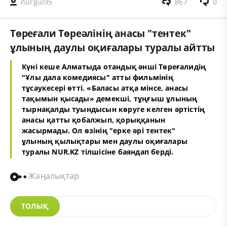
nurgul95
867
0
Төреғали Төреәлінің анасы "тентек"
ұлының даулы оқиғалары туралы айтты
Күні кеше Алматыда отандық әнші Төреғалидің
"Ұлы дала комедиясы" атты фильмінің
тұсаукесері өтті. «Баласы атқа мінсе, анасы
тақымын қысады» демекші, тұңғыш ұлының
тырнақалды туындысын көруге келген әртістің
анасы қатты қобалжып, қорыққанын
жасырмады. Ол өзінің "ерке әрі тентек"
ұлының қылықтары мен даулы оқиғалары
туралы NUR.KZ тілшісіне баяндап берді.
Жаңалықтар
ТОЛЫҚ