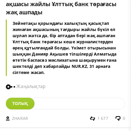
ақшасы жайлы Ұлттық банк төрағасы
жақ ашпады
Зейнетақы қорындағы халықтың қасықтап
жинаған ақшасының тағдыры жайлы бүкіл ел
шулап жатса да, бір аптадан бері жақ ашпаған
Ұлттық банк төрағасы кеше журналистерден
әрең құтылғандай болды. Үкімет отырысынан
шыққан Данияр Ақышев тілшілерді Алматыда
өтетін баспасөз мәслихатына шақырумен ғана
шектелді деп хабарлайды NUR.KZ,
31 арнаға
сілтеме жасап.
Жаңалықтар
ТОЛЫҚ
ZHARAR
1 677
0