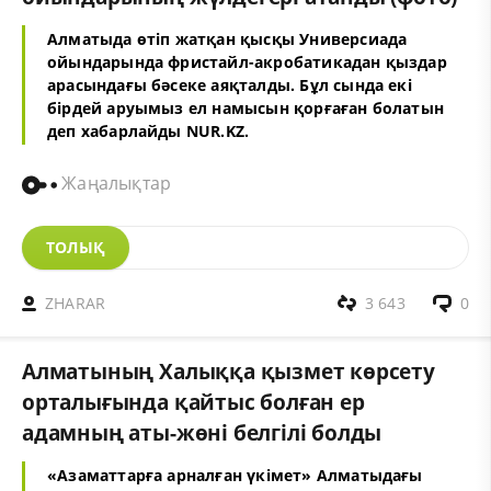
Алматыда өтіп жатқан қысқы Универсиада
ойындарында фристайл-акробатикадан қыздар
арасындағы бәсеке аяқталды. Бұл сында екі
бірдей аруымыз ел намысын қорғаған болатын
деп хабарлайды NUR.KZ.
Жаңалықтар
ТОЛЫҚ
ZHARAR
3 643
0
Алматының Халыққа қызмет көрсету
орталығында қайтыс болған ер
адамның аты-жөні белгілі болды
«Азаматтарға арналған үкімет» Алматыдағы