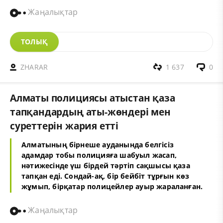
Жаңалықтар
ТОЛЫҚ
ZHARAR
1 637
0
Алматы полициясы атыстан қаза
тапқандардың аты-жөндері мен
суреттерін жария етті
Алматының бірнеше ауданында белгісіз
адамдар тобы полицияға шабуыл жасап,
нәтижесінде үш бірдей тәртіп сақшысы қаза
тапқан еді. Сондай-ақ, бір бейбіт тұрғын көз
жұмып, бірқатар полицейлер ауыр жараланған.
Жаңалықтар