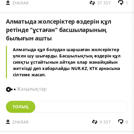
ZHARAR
37 337
1
Алматыда жолсеріктер өздерін құл
ретінде "ұстаған" басшыларының
былығын ашты
Алматыда құл болудан шаршаған жолсеріктер
үлкен шу шығарды. Басшылықтың өздерін құл
сияқты ұстайтынын айтқан олар жанайқайын
жеткізді деп хабарлайды NUR.KZ, КТК арнасына
сілтеме жасап.
Жаңалықтар
ТОЛЫҚ
ZHARAR
9 337
0