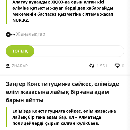
Алатау аудандық ХҚКО-да орын алған кісі
өліміне қатысты жауап берді деп хабарлайды
мекеменің баспасөз қызметіне сілтеме жасап
NUR.KZ.
Жаңалықтар
ТОЛЫҚ
ZHARAR
1 551
0
Заңгер Конституцияға сәйкес, елімізде
өлім жазасына лайық бір ғана адам
барын айтты
Елімізде Конституцияға сәйкес, өлім жазасына
лайық бір ғана адам бар, ол – Алматыда
полицейлерді қырып салған Күлікбаев.