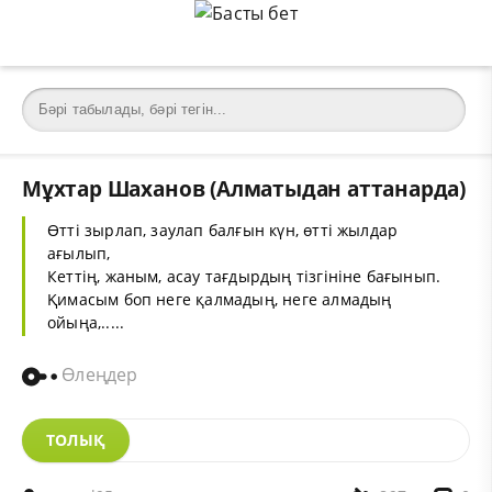
Мұхтар Шаханов (Алматыдан аттанарда)
Өтті зырлап, заулап балғын күн, өтті жылдар
ағылып,
Кеттің, жаным, асау тағдырдың тізгініне бағынып.
Қимасым боп неге қалмадың, неге алмадың
ойыңа,.....
Өлеңдер
ТОЛЫҚ