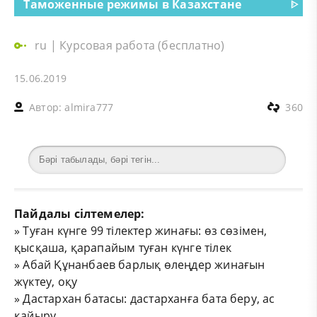
Таможенные режимы в Казахстане
ᐈ
ru
|
Курсовая работа (бесплатно)
15.06.2019
Автор:
almira777
360
Пайдалы сілтемелер:
»
Туған күнге 99 тілектер жинағы: өз сөзімен,
қысқаша, қарапайым туған күнге тілек
»
Абай Құнанбаев барлық өлеңдер жинағын
жүктеу, оқу
»
Дастархан батасы: дастарханға бата беру, ас
қайыру