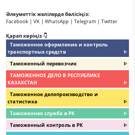
Әлеуметтік желілерде бөлісіңіз:
Facebook
|
VK
|
WhatsApp
|
Telegram
|
Twitter
Қарап көріңіз 👇
Таможенное оформление и контроль
транспортных средств
ᐈ
Таможенный перевозчик
ᐈ
ТАМОЖЕННОЕ ДЕЛО В РЕСПУБЛИКЕ
КАЗАХСТАН
ᐈ
Таможенное делопроизводство и
статистика
ᐈ
Таможенная служба в РК
ᐈ
Таможенный контроль в РК
ᐈ