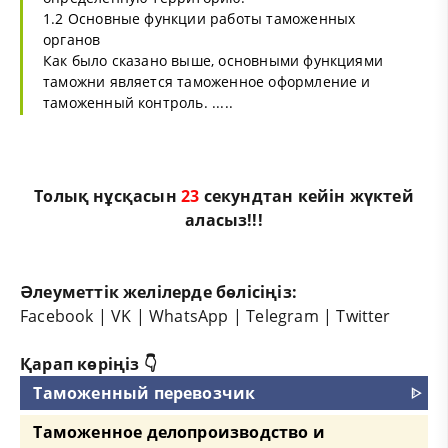
1.2 Основные функции работы таможенных
органов
Как было сказано выше, основными функциями
таможни является таможенное оформление и
таможенный контроль. .....
Толық нұсқасын
22
секундтан кейін жүктей
аласыз!!!
Әлеуметтік желілерде бөлісіңіз:
Facebook
|
VK
|
WhatsApp
|
Telegram
|
Twitter
Қарап көріңіз 👇
Таможенный перевозчик
ᐈ
Таможенное делопроизводство и