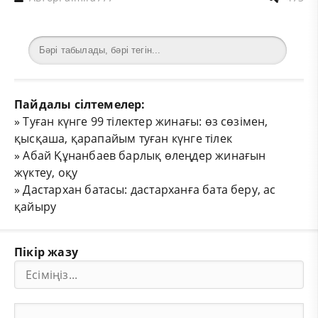
Пайдалы сілтемелер:
»
Туған күнге 99 тілектер жинағы: өз сөзімен,
қысқаша, қарапайым туған күнге тілек
»
Абай Құнанбаев барлық өлеңдер жинағын
жүктеу, оқу
»
Дастархан батасы: дастарханға бата беру, ас
қайыру
Пікір жазу