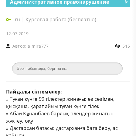
Административное правонарушение
ᐈ
ru
|
Курсовая работа (бесплатно)
12.07.2019
Автор:
almira777
515
Пайдалы сілтемелер:
»
Туған күнге 99 тілектер жинағы: өз сөзімен,
қысқаша, қарапайым туған күнге тілек
»
Абай Құнанбаев барлық өлеңдер жинағын
жүктеу, оқу
»
Дастархан батасы: дастарханға бата беру, ас
қайыру