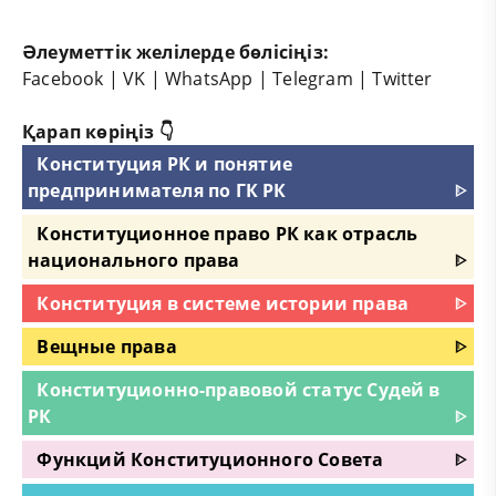
Әлеуметтік желілерде бөлісіңіз:
Facebook
|
VK
|
WhatsApp
|
Telegram
|
Twitter
Қарап көріңіз 👇
Конституция РК и понятие
предпринимателя по ГК РК
ᐈ
Конституционное право РК как отрасль
национального права
ᐈ
Конституция в системе истории права
ᐈ
Вещные права
ᐈ
Конституционно-правовой статус Судей в
РК
ᐈ
Функций Конституционного Совета
ᐈ