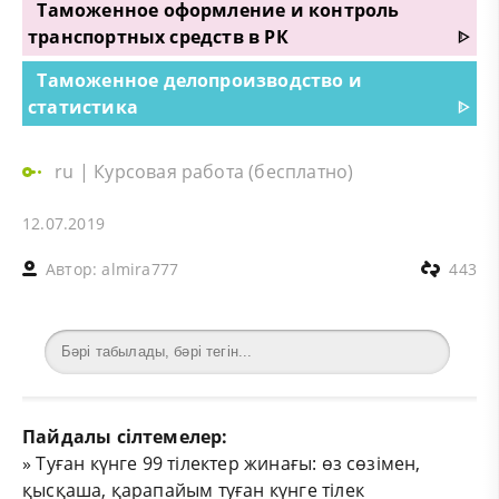
Таможенное оформление и контроль
транспортных средств в РК
ᐈ
Таможенное делопроизводство и
статистика
ᐈ
ru
|
Курсовая работа (бесплатно)
12.07.2019
Автор:
almira777
443
Пайдалы сілтемелер:
»
Туған күнге 99 тілектер жинағы: өз сөзімен,
қысқаша, қарапайым туған күнге тілек