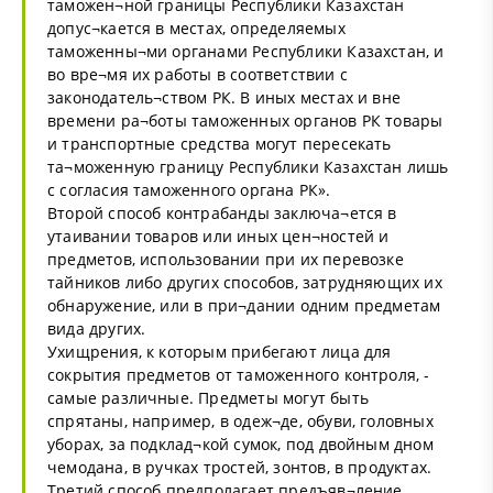
таможен¬ной границы Республики Казахстан
допус¬кается в местах, определяемых
таможенны¬ми органами Республики Казахстан, и
во вре¬мя их работы в соответствии с
законодатель¬ством РК. В иных местах и вне
времени ра¬боты таможенных органов РК товары
и транспортные средства могут пересекать
та¬моженную границу Республики Казахстан лишь
с согласия таможенного органа РК».
Второй способ контрабанды заключа¬ется в
утаивании товаров или иных цен¬ностей и
предметов, использовании при их перевозке
тайников либо других способов, затрудняющих их
обнаружение, или в при¬дании одним предметам
вида других.
Ухищрения, к которым прибегают лица для
сокрытия предметов от таможенного контроля, -
самые различные. Предметы могут быть
спрятаны, например, в одеж¬де, обуви, головных
уборах, за подклад¬кой сумок, под двойным дном
чемодана, в ручках тростей, зонтов, в продуктах.
Третий способ предполагает предъяв¬ление