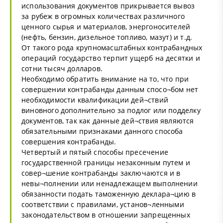
использования документов прикрывается вывоз
за рубеж в огромных количествах различного
ценного сырья и материалов, энергоносителей
(нефть, бензин, дизельное топливо, мазут) и т.д.
От такого рода крупномасштабных контрабандных
операций государство терпит ущерб на десятки и
сотни тысяч долларов.
Необходимо обратить внимание на то, что при
совершении контрабанды данным спосо¬бом нет
необходимости квалификации дей¬ствий
виновного дополнительно за подлог или подделку
документов, так как данные дей¬ствия являются
обязательными признаками данного способа
совершения контрабанды.
Четвертый и пятый способы пресечение
государственной границы незаконным путем и
совер¬шение контрабанды заключаются и в
невы¬полнении или ненадлежащем выполнении
обязанности подать таможенную деклара¬цию в
соответствии с правилами, установ¬ленными
законодательством в отношении запрещенных