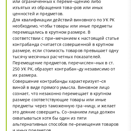
или ограниченных к переме¬щению либо
изъятых из обращения това¬ров или иных
ценностей и предметов.
Для квалификации действий виновного по УК РК
необходимо, чтобы товары или иные предметы
перемещались в крупном размере. В
соответствии с при¬мечанием к настоящей статье
контрабанда считается совершенной в крупном
размере, если стоимость товаров превышает одну
тысячу месячных расчетных показателей.
Перемещение предметов, перечислен¬ных в ст.
250 УК РК, образует контрабан¬ду независимо от
их размера.
Совершение контрабанды характеризует¬ся
виной в виде прямого умысла. Виновное лицо
сознает, что незаконно перемещает в крупном
размере соответствующие товары или иные
предметы через таможенную гра¬ницу, и желает
это деяние совершить. Со¬знанием лица должен
охватываться хотя бы один из пяти
альтернативных способов пе¬ремещения товаров
и иных предметов.