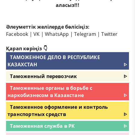
аласыз!!!
Әлеуметтік желілерде бөлісіңіз:
Facebook
|
VK
|
WhatsApp
|
Telegram
|
Twitter
Қарап көріңіз 👇
ТАМОЖЕННОЕ ДЕЛО В РЕСПУБЛИКЕ
КАЗАХСТАН
ᐈ
Таможенный перевозчик
ᐈ
Таможенные органы в борьбе с
наркобизнесом в Казахстане
ᐈ
Таможенное оформление и контроль
транспортных средств
ᐈ
Таможенная служба в РК
ᐈ