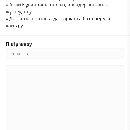
»
Абай Құнанбаев барлық өлеңдер жинағын
жүктеу, оқу
»
Дастархан батасы: дастарханға бата беру, ас
қайыру
Пікір жазу