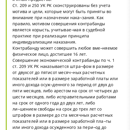
Ст. 209 и 250 УК РК сконструированы без учета
мотива и цели, которые могут быть приняты во
внимание при назначении нака¬зания. Как
правило, мотивом совершения контрабанды
является корысть, учитывае¬мая в судебной
практике при реализации принципа
индивидуализации наказания.
Контрабанду может совершить любое вме¬няемое
физическое лицо, достигшее 16 лет.
Совершение экономической контрабанды по ч. 1
ст. 209 УК РК наказывается штра¬фом в размере
от двухсот до пятисот месяч¬ных расчетных
показателей или в размере заработной платы или
иного дохода осуж¬денного за период от двух до
пяти месяцев, либо арестом на срок от четырех до
шести месяцев, либо исправительными работами
на срок от одного года до двух лет, либо
ли¬шением свободы на срок до трех лет со
штрафом в размере до ста месячных расчетных
показателей или в размере заработной пла¬ты
или иного дохода осужденного за пери¬од до