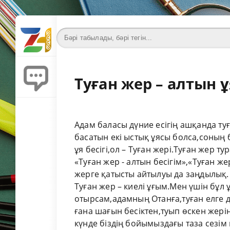
Туған жер – алтын ұ
Адам баласы дүние есігің ашқанда т
басатын екі ыстық ұясы болса,соның б
ұя бесігі,ол – Туған жері.Туған жер т
«Туған жер - алтын бесігім»,«Туған ж
жерге қатысты айтылуы да заңдылық.
Туған жер – киелі ұғым.Мен үшін бұл
отырсам,адамның Отанға,туған елге д
ғана шағын бесіктен,туып өскен жері
күнде біздің бойымыздағы таза сезім 