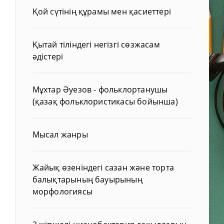
Қой сүтінің құрамы мен қасиеттері
Қытай тіліндегі негізгі сөзжасам
әдістері
Мұхтар Әуезов - фольклортанушы
(қазақ фольклористикасы бойынша)
Мысал жанры
Жайық өзеніндегі сазан және торта
балықтарының бауырының
морфологиясы