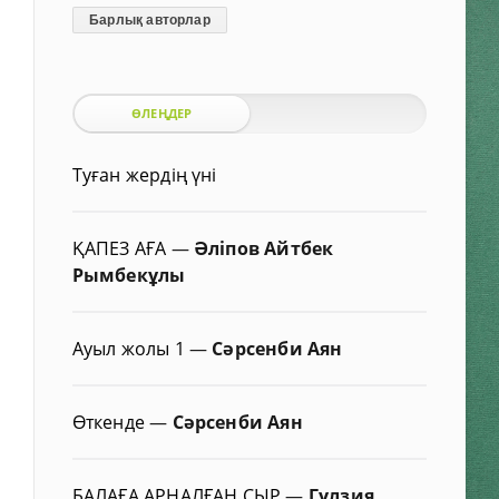
Барлық авторлар
ӨЛЕҢДЕР
Туған жердің үні
ҚАПЕЗ АҒА
—
Әліпов Айтбек
Рымбекұлы
Ауыл жолы 1
—
Сәрсенби Аян
Өткенде
—
Сәрсенби Аян
БАЛАҒА АРНАЛҒАН СЫР
—
Гүлзия