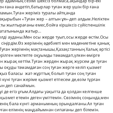
гер адамның сезімі шексіз болмаса,ақындар бір-екі
н ғана әндетіп,батырлар туған жер үшін бір ғана
ламын.Туған жеріміз туралы айтқанда
тақырыбын «Туған жер – алтын ұя»-деп алдым.Неліктен
ты жылтырағаны емес,бойға кіршіксіз сүйіспеншілік
татынында жатыр...
елді ауданы.Мен осы жерде туып,осы жерде өстім.Осы
сіңірдім.Өз жерімнің әдебиеті мен мәдениетіне қанық
.Туған жерімнің мақтанышы,Қазақстанның Халық әртісі
рілген мектепте оқуымды тәмамдап,үлкен өмірге
н жырақ кеттім.Туған жерден жырақ жүрсем де туған
ы оқуды тәмамдаған соң туған жерге келіп қызмет
қыз баласы жат-жұрттық болып туған соң туған
і күні туған жеріме қызмет етпесем де,өзім тұрған
ын деп санаймын.
еуі де егіз ұғым.Алдағы уақытта да қолдан келгенше
 қызмет етемін деген үміттемін. Сөзімнің соңында,мен
енің бала күнгі арманымның орындалғаны.Ал туған
ған елімнің маңдайымнан сипағаны деп білемін.