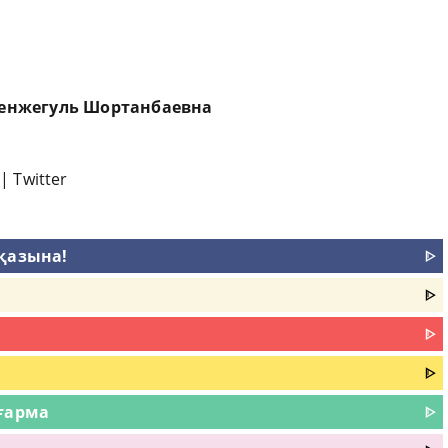
уль Шортанбаевна
|
Twitter
қазына!
ᐈ
ᐈ
ᐈ
ᐈ
ығарма
ᐈ