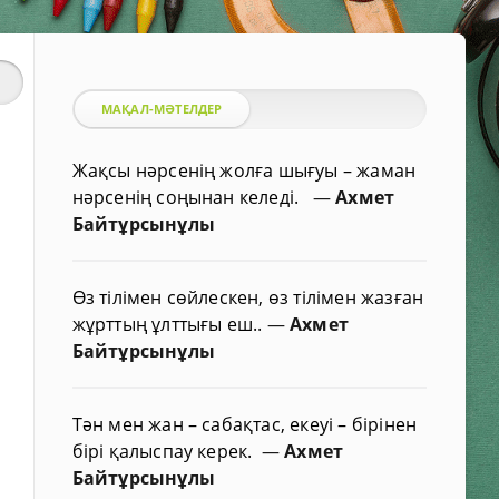
МАҚАЛ-МӘТЕЛДЕР
Жақсы нәрсенің жолға шығуы – жаман
нәрсенің соңынан келеді.
—
Ахмет
Байтұрсынұлы
Өз тілімен сөйлескен, өз тілімен жазған
жұрттың ұлттығы еш..
—
Ахмет
Байтұрсынұлы
Тән мен жан – сабақтас, екеуі – бірінен
бірі қалыспау керек.
—
Ахмет
Байтұрсынұлы