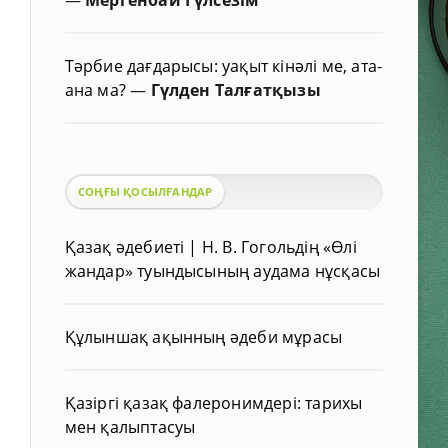
Тәрбие дағдарысы: уақыт кінәлі ме, ата-
ана ма?
—
Гүлден Талғатқызы
СОҢҒЫ ҚОСЫЛҒАНДАР
Қазақ әдебиеті | Н. В. Гогольдің «Өлі
жандар» туындысының аудама нұсқасы
Құлыншақ ақынның әдеби мұрасы
Қазіргі қазақ фалеронимдері: тарихы
мен қалыптасуы