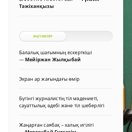
Тәжіханқызы
ӘҢГІМЕЛЕР
Балалық шағымның ескерткіші
—
Мейіржан Жылқыбай
Экран ар жағындағы өмір
Бүгінгі журналистің тіл мәдениеті,
сауаттылық әдебі және тіл шеберлігі
Жаңарған саябақ – халық игілігі
—
Мергенбай Гүлсезім