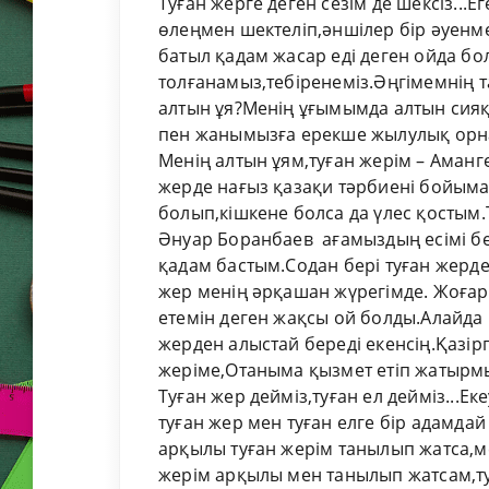
Туған жерге деген сезім де шексіз...Е
өлеңмен шектеліп,әншілер бір әуенме
батыл қадам жасар еді деген ойда бо
толғанамыз,тебіренеміз.Әңгімемнің 
алтын ұя?Менің ұғымымда алтын сияқ
пен жанымызға ерекше жылулық орна
Менің алтын ұям,туған жерім – Аманг
жерде нағыз қазақи тәрбиені бойыма 
болып,кішкене болса да үлес қостым
Әнуар Боранбаев ағамыздың есімі бе
қадам бастым.Содан бері туған жерде
жер менің әрқашан жүрегімде. Жоғар
етемін деген жақсы ой болды.Алайда 
жерден алыстай береді екенсің.Қазірг
жеріме,Отаныма қызмет етіп жатырм
Туған жер дейміз,туған ел дейміз...Ек
туған жер мен туған елге бір адамдай
арқылы туған жерім танылып жатса,м
жерім арқылы мен танылып жатсам,ту