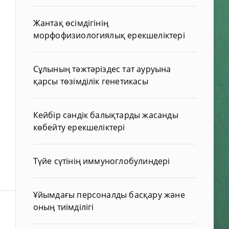
Жантақ өсімдігінің
морфофизиологиялық ерекшеліктері
Сұлының тәжтәріздес тат ауруына
қарсы төзімділік генетикасы
Кейбір сәндік балықтарды жасанды
көбейту ерекшеліктері
Түйе сүтінің иммуноглобулиндері
Ұйымдағы персоналды басқару және
оның тиімділігі