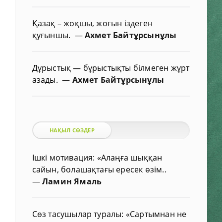
Қазақ – жоқшы, жоғын іздеген
қуғыншы.
—
Ахмет Байтұрсынұлы
Дұрыстық — бұрыстықты білмеген жұрт
азады.
—
Ахмет Байтұрсынұлы
НАҚЫЛ СӨЗДЕР
Ішкі мотивация: «Алаңға шыққан
сайын, болашақтағы ересек өзім..
—
Ламин Ямаль
Сөз тасушылар туралы: «Сартымнан не