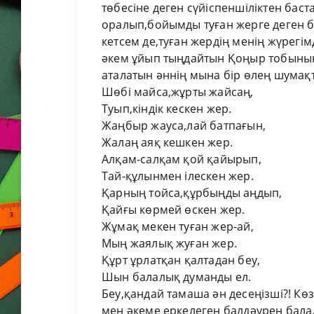
төбесіне деген сүйіспеншіліктен баст
оралып,бойымды туған жерге деген б
кетсем де,туған жердің менің жүрег
әкем ұйып тыңдайтын Қоңыр тобының
аталатын әннің мына бір өлең шумақ
Шөбі майса,жұрты жайсаң,
Туып,кіндік кескен жер.
Жаңбыр жауса,лай батпағын,
Жалаң аяқ кешкен жер.
Алқам-салқам қой қайырып,
Тай-құлынмен ілескен жер.
Қарның тойса,құрбыңды аңдып,
Қайғы көрмей өскен жер.
Жұмақ мекен туған жер-ай,
Мың жаялық жуған жер.
Құрт ұрлатқан қалтадан беу,
Шын балалық думанды ел.
Беу,қандай тамаша ән десеңізші?! Көз
мен әкеме еркелеген балдәурен балал