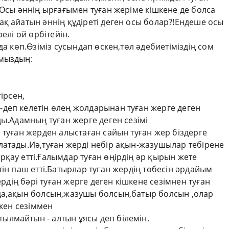
.Осы әннің ырғағымен туған жеріме кішкене де болса
қ айатын әннің құдіреті деген осы болар?!Ендеше осы
елі ой өрбітейін.
да көп.Өзіміз сусындап өскен,төл әдебиетіміздің сом
мыздың:
ірсен,
деп келетін өлең жолдарынан туған жерге деген
ды.Адамның туған жерге деген сезімі
 туған жерден алыстаған сайын туған жер біздерге
латады.Иә,туған жерді небір ақын-жазушылар тебірене
қау етті.Ғалымдар туған өңірдің әр қырын жете
тін паш етті.Батырлар туған жердің төбесін әрдайым
ердің бәрі туған жерге деген кішкене сезімнен туған
да,ақын болсын,жазушы болсын,батыр болсын ,олар
лкен сезіммен
лмайтын - алтын ұясы деп білемін.