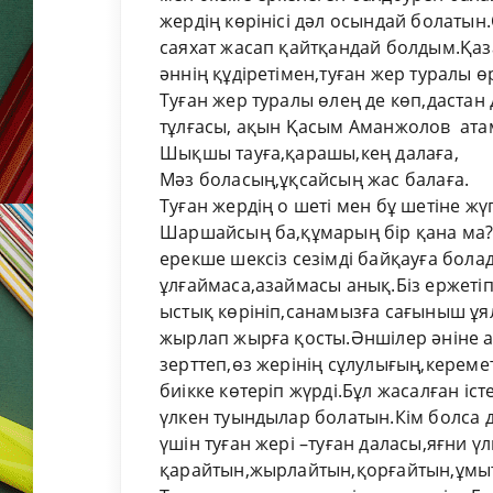
жердің көрінісі дәл осындай болатын
саяхат жасап қайтқандай болдым.Қаза
әннің құдіретімен,туған жер туралы өр
Туған жер туралы өлең де көп,дастан 
тұлғасы, ақын Қасым Аманжолов ата
Шықшы тауға,қарашы,кең далаға,
Мәз боласың,ұқсайсың жас балаға.
Туған жердің о шеті мен бұ шетіне жүг
Шаршайсың ба,құмарың бір қана ма?-
ерекше шексіз сезімді байқауға бола
ұлғаймаса,азаймасы анық.Біз ержетіп
ыстық көрініп,санамызға сағыныш ұя
жырлап жырға қосты.Әншілер әніне ар
зерттеп,өз жерінің сұлулығың,кереме
биікке көтеріп жүрді.Бұл жасалған іст
үлкен туындылар болатын.Кім болса 
үшін туған жері –туған даласы,яғни ү
қарайтын,жырлайтын,қорғайтын,ұмыты