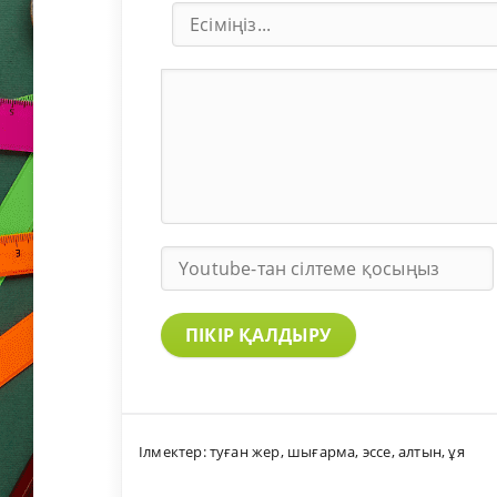
ПІКІР ҚАЛДЫРУ
Ілмектер:
туған жер
,
шығарма
,
эссе
,
алтын
,
ұя