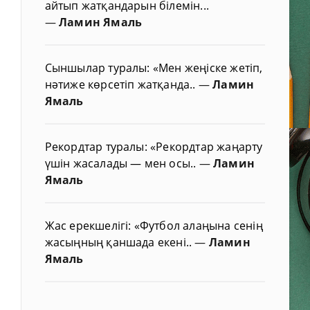
айтып жатқандарын білемін...
—
Ламин Ямаль
Сыншылар туралы: «Мен жеңіске жетіп,
нәтиже көрсетіп жатқанда..
—
Ламин
Ямаль
Рекордтар туралы: «Рекордтар жаңарту
үшін жасалады — мен осы..
—
Ламин
Ямаль
Жас ерекшелігі: «Футбол алаңына сенің
жасыңның қаншада екені..
—
Ламин
Ямаль