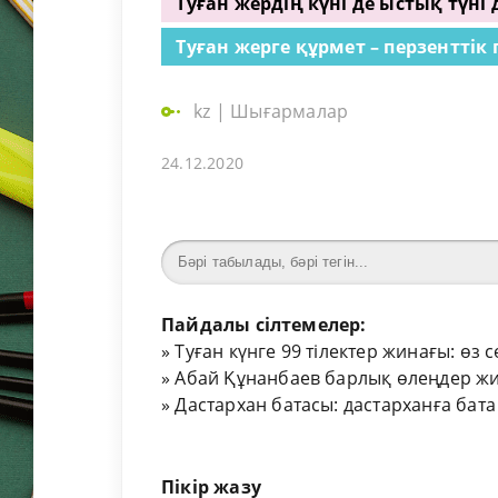
Туған жердің күні де ыстық түні
Туған жерге құрмет – перзенттік
kz
|
Шығармалар
24.12.2020
Пайдалы сілтемелер:
»
Туған күнге 99 тілектер жинағы: өз 
»
Абай Құнанбаев барлық өлеңдер жи
»
Дастархан батасы: дастарханға бата
Пікір жазу