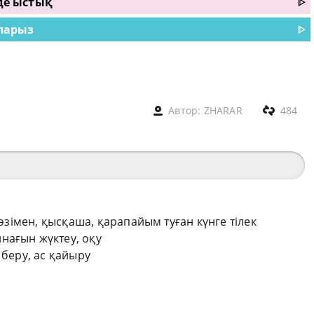
 де ыстық
ᐈ
 парыз
ᐈ
Автор:
ZHARAR
484
сөзімен, қысқаша, қарапайым туған күнге тілек
нағын жүктеу, оқу
 беру, ас қайыру