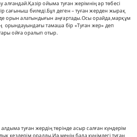
ау алғандай.Қазір ойыма туған жерімнің әр төбесі
ір сағыныш биледі.Бұл деген – туған жерден жырақ
імде орын алатындығын аңғартады.Осы орайда,марқұм
 орындауындағы тамаша бір «Туған жер» деп
тары ойға оралып отыр.
 алдыма туған жердің төрінде асыр салған күндерім
ық кездерім оралды.Иә,менің бала күнімдегі туған