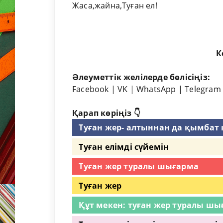
Жаса,жайна,Туған ел!
Кенжег
Әлеуметтік желілерде бөлісіңіз:
Facebook
|
VK
|
WhatsApp
|
Telegram
Қарап көріңіз 👇
Туған жер- алтыннан да қымбат 
Туған елімді сүйемін
Туған жер туралы шығарма
Туған жер
Құт мекен: туған жер туралы ш