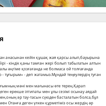
я
уған анасынан кейін құшақ жая қарсы алып,бауырына
ірі - кіндік қаны тамған жері болып табылатын алтын
уралы әңгіме қозғағанда не болмаса ой толғағанда
ер - тұғырым» - деп жатамыз.Мұндай теңеулердің туған
 ұғымның мәні мен мағынасы өте терең.Қарап
еген ерекше ілтипаты мен ұлы сезімі осынау аядай
нен,оның әр тау-тасын сүюден басталатын болса,бұл
мен Отанға деген үлкен құрметіміз осы жердің әр