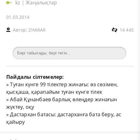
kz
|
Жаңалықтар
01.03.2014
Автор:
ZHARAR
14 445
Пайдалы сілтемелер:
»
Туған күнге 99 тілектер жинағы: өз сөзімен,
қысқаша, қарапайым туған күнге тілек
»
Абай Құнанбаев барлық өлеңдер жинағын
жүктеу, оқу
»
Дастархан батасы: дастарханға бата беру, ас
қайыру