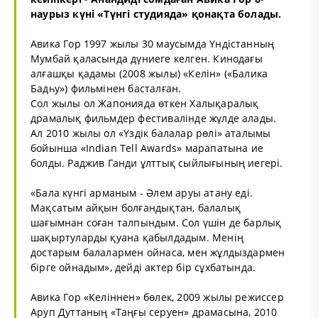
наурыз күні «Түнгі студияда» қонақта болады.
Авика Гор 1997 жылы 30 маусымда Үндістанның
Мумбай қаласында дүниеге келген. Кинодағы
алғашқы қадамы (2008 жылы) «Келін» («Балика
Бадһу») фильмінен басталған.
Сол жылы ол Жапонияда өткен Халықаралық
драмалық фильмдер фестивалінде жүлде алады.
Ал 2010 жылы ол «Үздік балалар рөлі» аталымы
бойынша «Indian Tell Awards» марапатына ие
болды. Раджив Ганди ұлттық сыйлығының иегері.
«Бала күнгі арманым - Әлем аруы атану еді.
Мақсатым айқын болғандықтан, балалық
шағымнан соған талпындым. Сол үшін де барлық
шақыртуларды қуана қабылдадым. Менің
достарым балалармен ойнаса, мен жұлдыздармен
бірге ойнадым», дейді актер бір сұхбатында.
Авика Гор «Келіннен» бөлек, 2009 жылы режиссер
Аруп Дуттаның «Таңғы серуен» драмасына, 2010