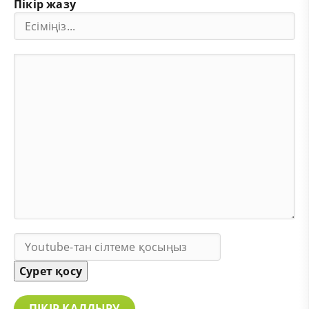
Пікір жазу
Сурет қосу
ПІКІР ҚАЛДЫРУ