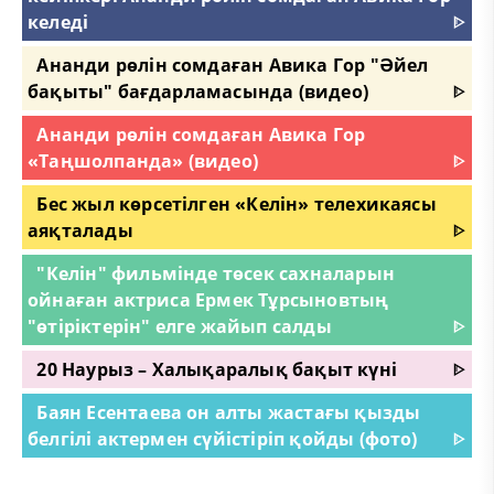
келеді
ᐈ
Ананди рөлін сомдаған Авика Гор "Әйел
бақыты" бағдарламасында (видео)
ᐈ
Ананди рөлін сомдаған Авика Гор
«Таңшолпанда» (видео)
ᐈ
Бес жыл көрсетілген «Келін» телехикаясы
аяқталады
ᐈ
"Келін" фильмінде төсек сахналарын
ойнаған актриса Ермек Тұрсыновтың
"өтіріктерін" елге жайып салды
ᐈ
20 Наурыз – Халықаралық бақыт күні
ᐈ
Баян Есентаева он алты жастағы қызды
белгілі актермен сүйістіріп қойды (фото)
ᐈ