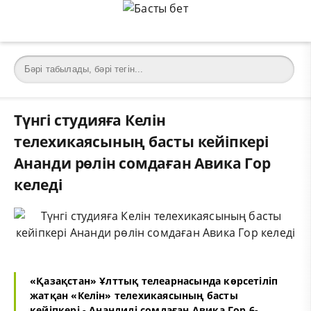
Түнгі студияға Келін
телехикаясының басты кейіпкері
Ананди рөлін сомдаған Авика Гор
келеді
«Қазақстан» Ұлттық телеарнасында көрсетіліп
жатқан «Келін» телехикаясының басты
кейіпкері - Анандиді сомдаған Авика Гор 6-