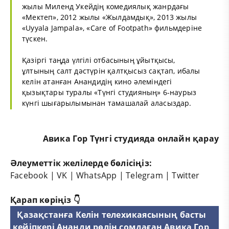
жылы Миленд Укейдің комедиялық жанрдағы
«Мектеп», 2012 жылы «Жылдамдық», 2013 жылы
«Uyyala Jampala», «Care of Footpath» фильмдеріне
түскен.
Қазіргі таңда үлгілі отбасының ұйытқысы,
ұлтының салт дәстүрін қалтқысыз сақтап, ибалы
келін атанған Анандидің кино әлеміндегі
қызықтары туралы «Түнгі студияның» 6-наурыз
күнгі шығарылымынан тамашалай аласыздар.
Авика Гор Түнгі студияда онлайн қарау
Әлеуметтік желілерде бөлісіңіз:
Facebook
|
VK
|
WhatsApp
|
Telegram
|
Twitter
Қарап көріңіз 👇
Қазақстанға Келін телехикаясының басты
кейіпкері Ананди рөлін сомдаған Авика Гор