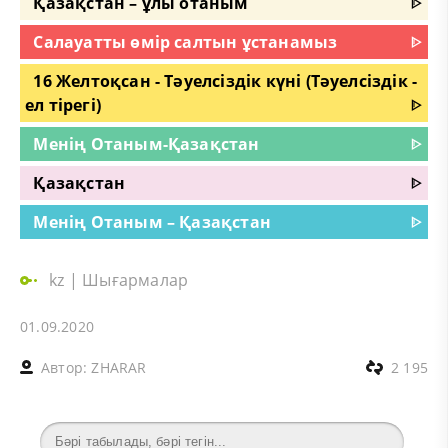
Қазақстан – ұлы отаным
ᐈ
Салауатты өмір салтын ұстанамыз
ᐈ
16 Желтоқсан - Тәуелсіздік күні (Тәуелсіздік -
ел тірегі)
ᐈ
Менің Отаным-Қазақстан
ᐈ
Қазақстан
ᐈ
Менің Отаным – Қазақстан
ᐈ
kz
|
Шығармалар
01.09.2020
Автор:
ZHARAR
2 195