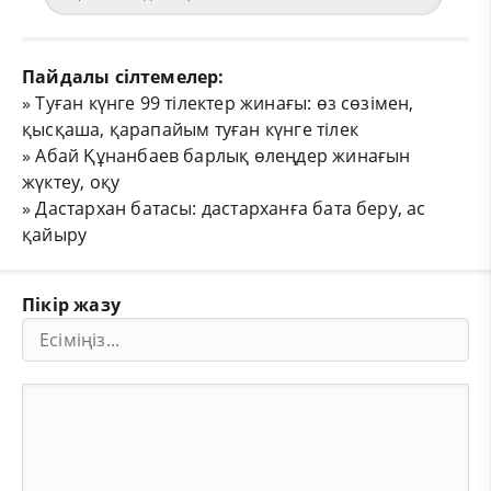
Пайдалы сілтемелер:
»
Туған күнге 99 тілектер жинағы: өз сөзімен,
қысқаша, қарапайым туған күнге тілек
»
Абай Құнанбаев барлық өлеңдер жинағын
жүктеу, оқу
»
Дастархан батасы: дастарханға бата беру, ас
қайыру
Пікір жазу