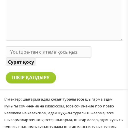
Сурет қосу
ПІКІР ҚАЛДЫРУ
Ілмектер:
шығарма адам құқығ туралы эссе шыгарма адам
кукыгы сочинение на казахском
,
эссе сочинение про право
человека на казахском
,
адам құқығы туралы шығарма
,
эссе
шығармалар жинағы
,
эссе
,
шығарма
,
шығармалар
,
адам кукыгы
туралы шыгарма
,
құқық туралы шығарма эссе
,
кукык туралы