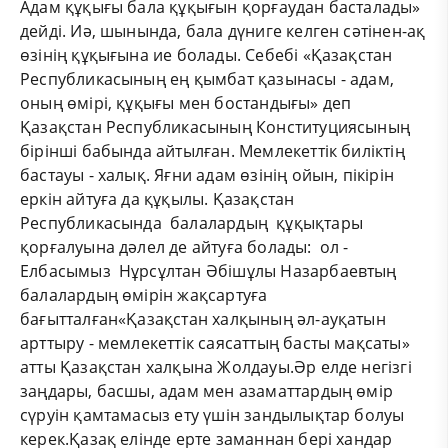
Адам құқығы бала құқығын қорғаудан басталады»
дейді. Иә, шынында, бала дүниге келген сәтінен-ақ
өзінің құқығына ие болады. Себебі «Қазақстан
Республикасының ең қымбат қазынасы - адам,
оның өмірі, құқығы мен бостандығы» деп
Қазақстан Республикасының Конституциясының
бірінші бабында айтылған. Мемлекеттік биліктің
бастауы - халық. Яғни адам өзінің ойын, пікірін
еркін айтуға да құқылы. Қазақстан
Республикасында балалардың құқықтары
қорғалуына дәлел де айтуға болады: ол -
Елбасымыз Нұрсұлтан Әбішұлы Назарбаевтың
балалардың өмірін жақсартуға
бағытталған«Қазақстан халқының әл-ауқатын
арттыру - мемлекеттік саясаттың басты мақсаты»
атты Қазақстан халқына Жолдауы.Әр елде негізгі
заңдары, басшы, адам мен азаматтардың өмір
сүруін қамтамасыз ету үшін зандылықтар болуы
керек.Қазақ елінде ерте заманнан бері хандар