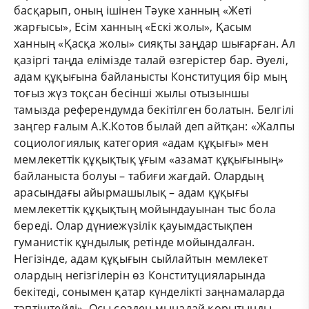
басқарып, оның ішінен Тәуке ханның «Жеті
жарғысы», Есім ханның «Ескі жолы», Қасым
ханның «Қасқа жолы» сияқты заңдар шығарған. Ал
қазіргі таңда елімізде талай өзгерістер бар. Әуелі,
адам құқығына байланысты Конституция бір мың
тоғыз жүз тоқсан бесінші жылы отызыншы
тамызда референдумда бекітілген болатын. Белгілі
заңгер ғалым А.К.Котов былай деп айтқан: «Жалпы
социологиялық категория «адам құқығы» мен
мемлекеттік құқықтық ұғым «азамат құқығының»
байланыста болуы – табиғи жағдай. Олардың
арасындағы айырмашылық – адам құқығы
мемлекеттік құқықтың мойындауынан тыс бола
береді. Олар дүниежүзілік қауымдастықпен
гуманистік құндылық ретінде мойындалған.
Негізінде, адам құқығын сыйлайтын мемлекет
олардың негізгілерін өз Конституцияларында
бекітеді, сонымен қатар күнделікті заңнамаларда
тәптіштейді». Осы сөзден мынадай қорытынды