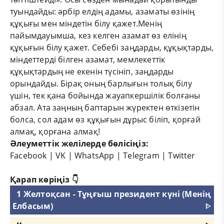
туындайды: әрбір елдің адамы, азаматы өзінің
құқығы мен міндетін білу қажет.Менің
пайымдауымша, кез келген азамат өз елінің
құқығын білу қажет. Себебі заңдарды, құқықтарды,
міндеттерді білген азамат, мемлекеттік
құқықтардың не екенін түсініп, заңдарды
орындайды. Бірақ оның барлығын толық білу
үшін, тек қана бойында жауапкершілік болғаны
абзал. Ата заңның баптарын жүректен өткізетін
болса, сол адам өз құқығын дұрыс біліп, қорғай
алмақ, қорғана алмақ!
Әлеуметтік желілерде бөлісіңіз:
Facebook
|
VK
|
WhatsApp
|
Telegram
|
Twitter
Қарап көріңіз 👇
1 Желтоқсан - Тұңғыш президент күні (Менің
Елбасым)
ᐈ