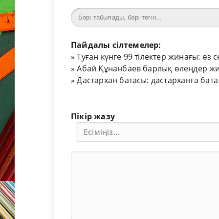
Пайдалы сілтемелер:
»
Туған күнге 99 тілектер жинағы: өз 
»
Абай Құнанбаев барлық өлеңдер жи
»
Дастархан батасы: дастарханға бата
Пікір жазу