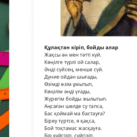
Құлақ
тан
кір
іп,
бой
ды алар
Жақсы ән мен тәтті күй.
Көңіл
ге түрлі ой салар,
Әнді сүйсең, менше сүй.
Дүние
ойдан шығады,
Өзімді өзім ұмытып,
Көңілім әнді үғады,
Жүрегім бойды жылытып.
Аңсаған шөлде су тапса,
Бас
қоймай ма бастауға?
Біреу түртсе, я қақса,
Бой тоқтамас жасқауға.
Бір күйгізіп, сүйгізіп,