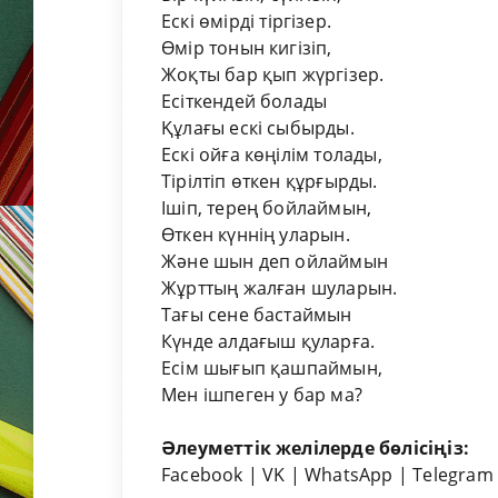
Ескі
өмір
ді тіргізер.
Өмір тонын кигізіп,
Жоқты бар қып жүргізер.
Есіткендей болады
Құлағы ескі сыбырды.
Ескі ойға көңілім толады,
Тірілтіп өткен құрғырды.
Ішіп, терең бойлаймын,
Өткен күннің уларын.
Және шын деп ойлаймын
Жұрттың жалған шуларын.
Тағы сене бастаймын
Күнде алдағыш қуларға.
Есім шығып қашпаймын,
Мен ішпеген у бар ма?
Әлеуметтік желілерде бөлісіңіз:
Facebook
|
VK
|
WhatsApp
|
Telegram