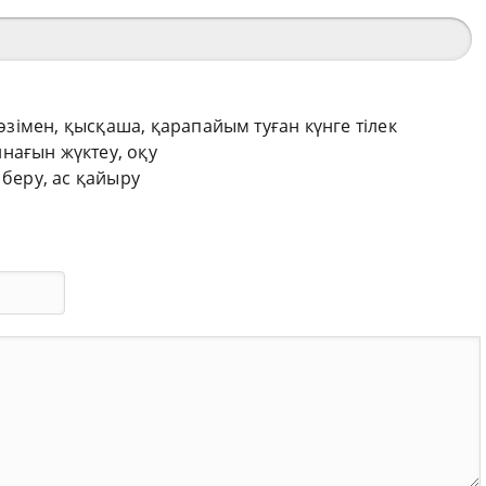
сөзімен, қысқаша, қарапайым туған күнге тілек
нағын жүктеу, оқу
 беру, ас қайыру