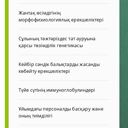
Жантақ өсімдігінің
морфофизиологиялық ерекшеліктері
Сұлының тәжтәріздес тат ауруына
қарсы төзімділік генетикасы
Кейбір сәндік балықтарды жасанды
көбейту ерекшеліктері
Түйе сүтінің иммуноглобулиндері
Ұйымдағы персоналды басқару және
оның тиімділігі