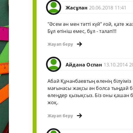
Жасұлан
20.06.2018 11:41
"Әсем ән мен тәтті күй" ғой, қате 
Бұл өтініш емес, бұл - талап!!!
Жауап беру
Айдана Оспан
13.10.2014 2
Абай Құнанбаевтың өленің білуіміз 
мағынасы жақсы ән болса тыңдай бер
өлеңдер қызықсыз. Біз оны қашан б
жоқ.
Жауап беру