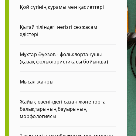
Қой сүтінің құрамы мен қасиеттері
Қытай тіліндегі негізгі сөзжасам
әдістері
Мұхтар Әуезов - фольклортанушы
(қазақ фольклористикасы бойынша)
Мысал жанры
Жайық өзеніндегі сазан және торта
балықтарының бауырының
морфологиясы