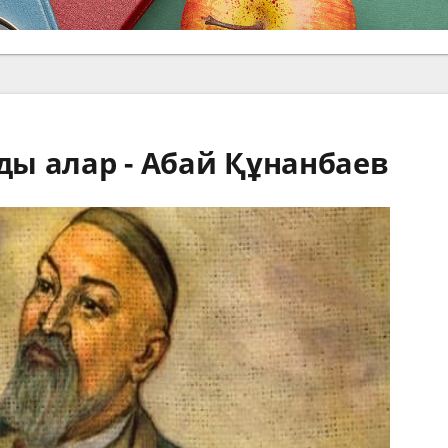
йды алар - Абай Құнанбаев