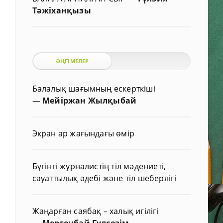
Тәжіханқызы
ӘҢГІМЕЛЕР
Балалық шағымның ескерткіші
—
Мейіржан Жылқыбай
Экран ар жағындағы өмір
Бүгінгі журналистің тіл мәдениеті,
сауаттылық әдебі және тіл шеберлігі
Жаңарған саябақ – халық игілігі
—
Мергенбай Гүлсезім