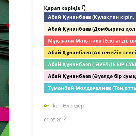
Қарап көріңіз 👇
Абай Құнанбаев (Кұлақтан кіріп,
Абай Құнанбаев (Домбыраға қол 
Мұқағали Мақатаев (Ескі әнді, ш
Абай Құнанбаев (Ал сенейін сене
Абай Құнанбаев ( ӘУЕЛДЕ БІР СУЫ
Абай Құнанбаев (Әуелде бір суық
Тұманбай Молдағалиев (Таң атты
kz
|
Өлеңдер
01.05.2019