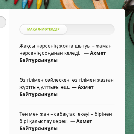
МАҚАЛ-МӘТЕЛДЕР
Жақсы нәрсенің жолға шығуы – жаман
нәрсенің соңынан келеді.
—
Ахмет
Байтұрсынұлы
Өз тілімен сөйлескен, өз тілімен жазған
жұрттың ұлттығы еш..
—
Ахмет
Байтұрсынұлы
Тән мен жан – сабақтас, екеуі – бірінен
бірі қалыспау керек.
—
Ахмет
Байтұрсынұлы