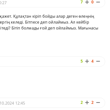
7
0
0:27
қажет. Құлақтан кіріп бойды алар деген өлеңнің
гің келеді. Бітпесе деп ойлаймыз. Ал кейбір
ітеді? Бітіп болмады ғой деп ойлаймыз. Мағынасы
5
4
2
2
10.2024 12:45