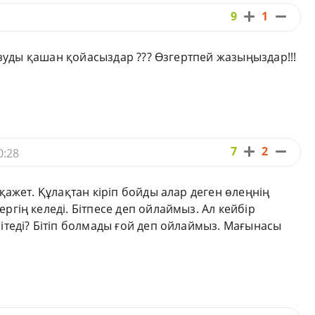
9
1
жазуды қашан қойасыздар ??? Өзгертпей жазыңыздар!!!
7
2
0:28
қажет. Құлақтан кіріп бойды алар деген өлеңнің
гің келеді. Бітпесе деп ойлаймыз. Ал кейбір
ітеді? Бітіп болмады ғой деп ойлаймыз. Мағынасы