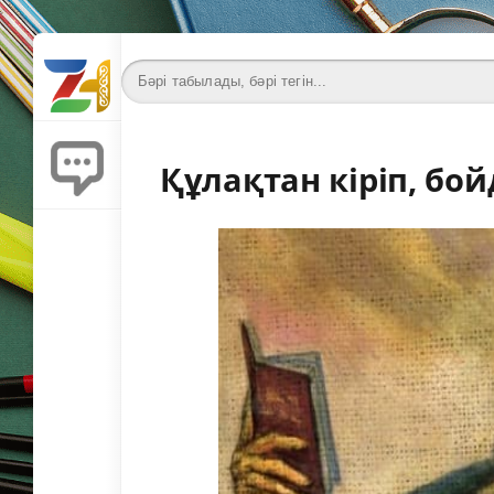
Құлақтан кіріп, бо