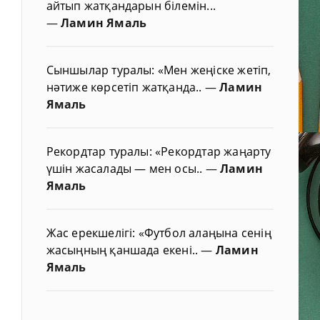
айтып жатқандарын білемін...
—
Ламин Ямаль
Сыншылар туралы: «Мен жеңіске жетіп,
нәтиже көрсетіп жатқанда..
—
Ламин
Ямаль
Рекордтар туралы: «Рекордтар жаңарту
үшін жасалады — мен осы..
—
Ламин
Ямаль
Жас ерекшелігі: «Футбол алаңына сенің
жасыңның қаншада екені..
—
Ламин
Ямаль