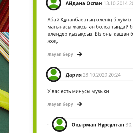
Айдана Оспан
13.10.2014 2
Абай Құнанбаевтың өленің білуіміз 
мағынасы жақсы ән болса тыңдай бер
өлеңдер қызықсыз. Біз оны қашан б
жоқ.
Жауап беру
Дария
28.10.2020 20:24
У вас есть минусы музыки
Жауап беру
Оқырман Нұрсұлтан
30.