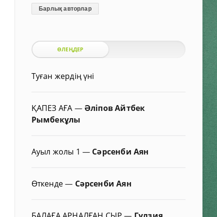
Барлық авторлар
ӨЛЕҢДЕР
Туған жердің үні
ҚАПЕЗ АҒА
—
Әліпов Айтбек
Рымбекұлы
Ауыл жолы 1
—
Сәрсенби Аян
Өткенде
—
Сәрсенби Аян
БАЛАҒА АРНАЛҒАН СЫР
—
Гүлзия