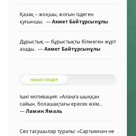
Қазақ – жоқшы, жоғын іздеген
қуғыншы.
—
Ахмет Байтұрсынұлы
Дұрыстық — бұрыстықты білмеген жұрт
азады.
—
Ахмет Байтұрсынұлы
НАҚЫЛ СӨЗДЕР
Ішкі мотивация: «Алаңға шыққан
сайын, болашақтағы ересек өзім..
—
Ламин Ямаль
Сөз тасушылар туралы: «Сартымнан не