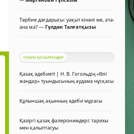
Тәрбие дағдарысы: уақыт кінәлі ме, ата-
ана ма?
—
Гүлден Талғатқызы
СОҢҒЫ ҚОСЫЛҒАНДАР
Қазақ әдебиеті | Н. В. Гогольдің «Өлі
жандар» туындысының аудама нұсқасы
Құлыншақ ақынның әдеби мұрасы
Қазіргі қазақ фалеронимдері: тарихы
мен қалыптасуы