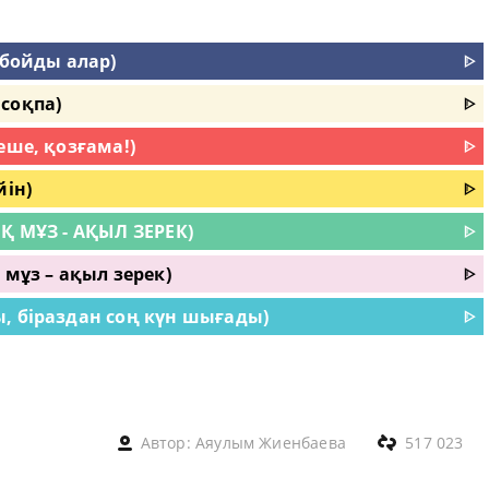
 бойды алар)
ᐈ
соқпа)
ᐈ
еше, қозғама!)
ᐈ
йін)
ᐈ
Қ МҰЗ - АҚЫЛ ЗЕРЕК)
ᐈ
 мұз – ақыл зерек)
ᐈ
, біраздан соң күн шығады)
ᐈ
Автор:
Аяулым Жиенбаева
517 023