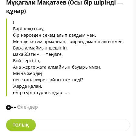
Мұқағали Мақатаев (Осы бір шірінді —
құнар)
I
Бәрі жақсы-ау,
бір нәрседен секем алып қалдым мен,
Мен де кетем орманнан, сайрандаман шалғынмен,
Бара алмаймын шешініп,
махаббатым — теңізге,
Бой сергітіп,
Ана жерге жата алмаймын бауырыммен.
Мына жердің
неге ғана жүрегі айнып кетпеді?
Жерде қалай,
өмір сүріп тұрасыңдар .....
Өлеңдер
ТОЛЫҚ