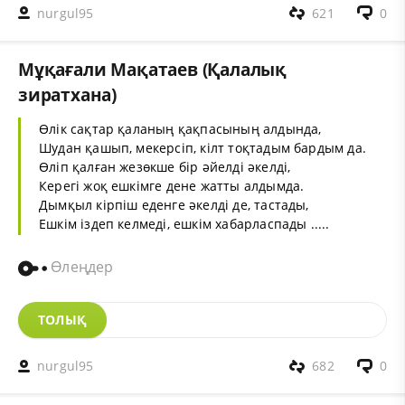
nurgul95
621
0
Мұқағали Мақатаев (Қалалық
зиратхана)
Өлік сақтар қаланың қақпасының алдында,
Шудан қашып, мекерсіп, кілт тоқтадым бардым да.
Өліп қалған жезөкше бір әйелді әкелді,
Керегі жоқ ешкімге дене жатты алдымда.
Дымқыл кірпіш еденге әкелді де, тастады,
Ешкім іздеп келмеді, ешкім хабарласпады .....
Өлеңдер
ТОЛЫҚ
nurgul95
682
0