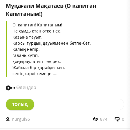
Мұқағали Мақатаев (О капитан
Капитаным!)
О, капитан! Капитаным!
Не сұмдықтан өткен ек,
Қазына тауып,
Қарсы тұрдық дауылменен бетпе-бет.
Қалың нөпір,
гавань күтіп,
қоңыраулатып төңірек,
Жабыла бір қарайды кеп,
сенің кәрлі кемеңе .....
Өлеңдер
ТОЛЫҚ
nurgul95
874
0