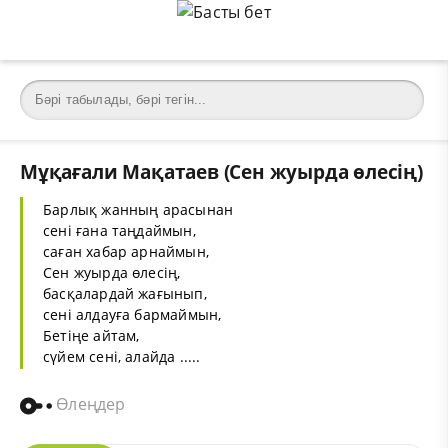
Мұқағали Мақатаев (Сен жуырда өлесің)
Барлық жанның арасынан
сені ғана таңдаймын,
саған хабар арнаймын,
Сен жуырда өлесің,
басқалардай жағынып,
сені алдауға бармаймын,
Бетіңе айтам,
сүйем сені, алайда .....
Өлеңдер