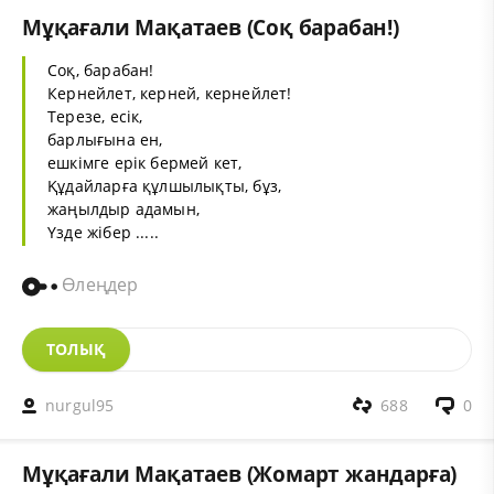
Мұқағали Мақатаев (Соқ барабан!)
Соқ, барабан!
Кернейлет, керней, кернейлет!
Терезе, есік,
барлығына ен,
ешкімге ерік бермей кет,
Құдайларға құлшылықты, бұз,
жаңылдыр адамын,
Үзде жібер .....
Өлеңдер
ТОЛЫҚ
nurgul95
688
0
Мұқағали Мақатаев (Жомарт жандарға)