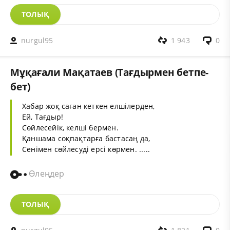
ТОЛЫҚ
nurgul95
1 943
0
Мұқағали Мақатаев (Тағдырмен бетпе-
бет)
Хабар жоқ саған кеткен елшілерден,
Ей, Тағдыр!
Сөйлесейік, келші бермен.
Қаншама соқпақтарға бастасаң да,
Сенімен сөйлесуді ерсі көрмен. .....
Өлеңдер
ТОЛЫҚ