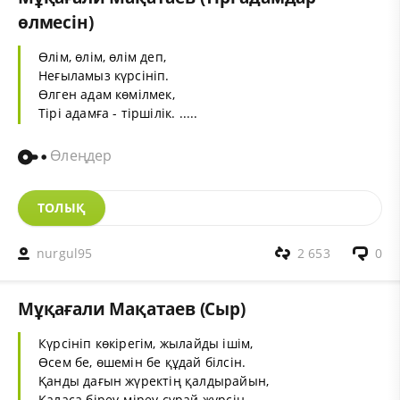
өлмесін)
Өлім, өлім, өлім деп,
Неғыламыз күрсініп.
Өлген адам көмілмек,
Тірі адамға - тіршілік. .....
Өлеңдер
ТОЛЫҚ
nurgul95
2 653
0
Мұқағали Мақатаев (Сыр)
Күрсініп көкірегім, жылайды ішім,
Өсем бе, өшемін бе құдай білсін.
Қанды дағын жүректің қалдырайын,
Қаласа біреу-міреу сұрай жүрсін.