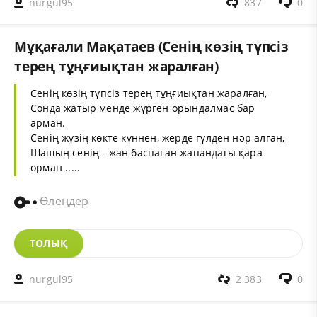
nurgul95
837
0
Мұқағали Мақатаев (Сенің көзің түпсіз
терең тұңғиықтан жаралған)
Сенің көзің түпсіз терең тұңғиықтан жаралған,
Сонда жатыр менде жүрген орындалмас бар
арман.
Сенің жүзің көкте күннен, жерде гүлден нәр алған,
Шашың сенің - жан баспаған жапандағы қара
орман .....
Өлеңдер
ТОЛЫҚ
nurgul95
2 383
0