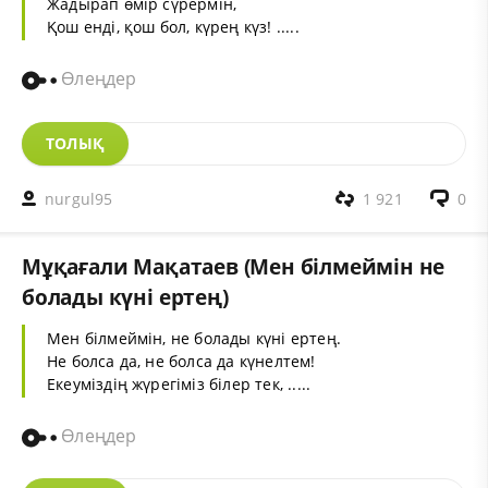
Жадырап өмір сүрермін,
Қош енді, қош бол, күрең күз! .....
Өлеңдер
ТОЛЫҚ
nurgul95
1 921
0
Мұқағали Мақатаев (Мен білмеймін нe
болады күні ертең)
Мен білмеймін, нe болады күні ертең.
He болса да, не болса да күнелтем!
Екеуміздің жүрегіміз білер тек, .....
Өлеңдер