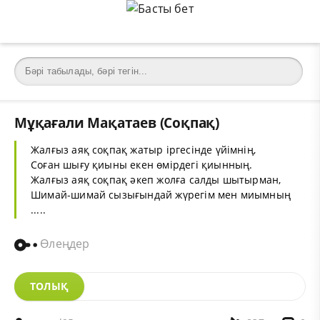
Мұқағали Мақатаев (Соқпақ)
Жалғыз аяқ соқпақ жатыр іргесінде үйімнің,
Соған шығу қиыны екен өмірдегі қиынның.
Жалғыз аяқ соқпақ әкеп жолға салды шытырман,
Шимай-шимай сызығындай жүрегім мен миымның
.....
Өлеңдер
ТОЛЫҚ