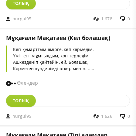
ТОЛЫҚ
nurgul95
1 678
0
Мұқағали Мақатаев (Кел болашақ)
Көп құмарттым өмірге, көп көрмедім,
Үміт еттім ұмтылдым, көп терледім.
Ашкөзденіп қайтейін, ей, Болашақ,
Көрмеген күндерімді өткер менің. .....
Өлеңдер
ТОЛЫҚ
nurgul95
1 626
0
Мұқағали Мақатаев (Тірі адамдар