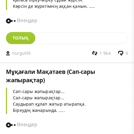
Көрсін де жүрегімнің аққан қанын, .....
Өлеңдер
ТОЛЫҚ
nurgul95
1 964
0
Мұқағали Мақатаев (Сап-сары
жапырақтар)
Сап-сары жапырақтар...
Сал-сары жапырақтар...
Саудырап құлап жатыр атырапқа.
Біреудің жанарында, .....
Өлеңдер