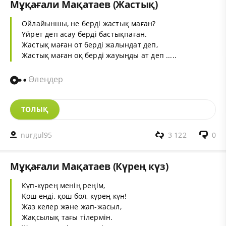
Мұқағали Мақатаев (Жастық)
Ойлайыншы, не берді жастық маған?
Үйрет деп асау берді бастықпаған.
Жастық маған от берді жалындат деп,
Жастық маған оқ берді жауыңды ат деп .....
Өлеңдер
ТОЛЫҚ
nurgul95
3 122
0
Мұқағали Мақатаев (Күрең күз)
Күп-күрең менің реңім,
Қош енді, қош бол, күрең күн!
Жаз келер және жап-жасыл,
Жақсылық тағы тілермін.