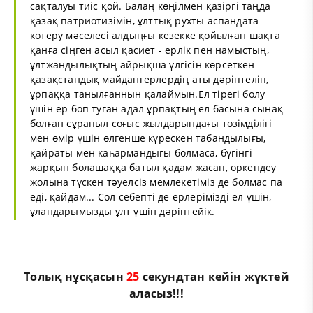
сақталуы тиіс қой. Балаң көңілмен қазіргі таңда
қазақ патриотизімін, ұлттық рухты аспандата
көтеру мәселесі алдыңғы кезекке қойылған шақта
қанға сіңген асыл қасиет - ерлік пен намыстың,
ұлтжандылықтың айрықша үлгісін көрсеткен
қазақстандық майдангерлердің аты дәріптеліп,
ұрпаққа танылғаннын қалаймын.Ел тірегі болу
үшін ер боп туған адал ұрпақтың ел басына сынақ
болған сұрапыл соғыс жылдарындағы төзімділігі
мен өмір үшін өлгенше күрескен табандылығы,
қайраты мен каһармандығы болмаса, бүгінгі
жарқын болашаққа батыл қадам жасап, өркендеу
жолына түскен тәуелсіз мемлекетіміз де болмас па
еді, қайдам... Сол себепті де ерлерімізді ел үшін,
ұландарымызды ұлт үшін дәріптейік.
Толық нұсқасын
24
секундтан кейін жүктей
аласыз!!!