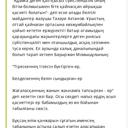
"Адамға деген қалтқысыз сүйіспеншілік оның
бітім-болмысымен біте қайнасқан айрықша
қасиеті болатын"- деп еске алады белгілі
майдангер жазушы Тахауи Ахтанов. Ұрыстың
оттай қайнаған ортасына көзжұмбайлықпен
қойып кететін ержүректігі батыр атамыздың
қарауындағы жауынгерлерге деген риясыз
сүйіспеншілігі мен отаншылдық асқақ сезімнен
туса керек. Ел аузында халық даналығындай
болып тарап кеткен Бауыржан Момышұлының:
"Тірескеннің тізесін бүктірген-ер,
Белдескеннің белін сындырған-ер
Жағаласқанның жанын жаһнамға тапсырған - ер"
деп келетін сөзі бар. Осы сөздегі нағыз ердің асыл
қасиеттері ер бабамыздың өз өн бойынан
табылғаны сөзсіз.
Бұқсаң өлім қанжарын сұғатын,именсең
табанының астына салып езетін аласапыран