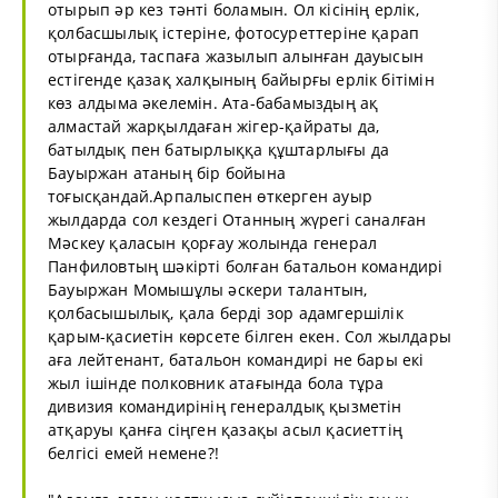
отырып әр кез тәнті боламын. Ол кісінің ерлік,
қолбасшылық істеріне, фотосуреттеріне қарап
отырғанда, таспаға жазылып алынған дауысын
естігенде қазақ халқының байырғы ерлік бітімін
көз алдыма әкелемін. Ата-бабамыздың ақ
алмастай жарқылдаған жігер-қайраты да,
батылдық пен батырлыққа құштарлығы да
Бауыржан атаның бір бойына
тоғысқандай.Арпалыспен өткерген ауыр
жылдарда сол кездегі Отанның жүрегі саналған
Мәскеу қаласын қорғау жолында генерал
Панфиловтың шәкірті болған батальон командирі
Бауыржан Момышұлы әскери талантын,
қолбасышылық, қала берді зор адамгершілік
қарым-қасиетін көрсете білген екен. Сол жылдары
аға лейтенант, батальон командирі не бары екі
жыл ішінде полковник атағында бола тұра
дивизия командирінің генералдық қызметін
атқаруы қанға сіңген қазақы асыл қасиеттің
белгісі емей немене?!