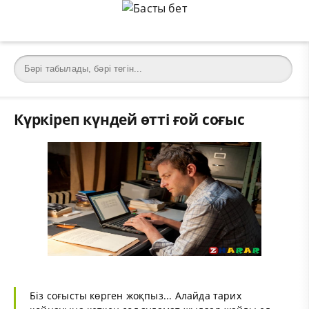
Күркіреп күндей өтті ғой соғыс
Біз соғысты көрген жоқпыз... Алайда тарих