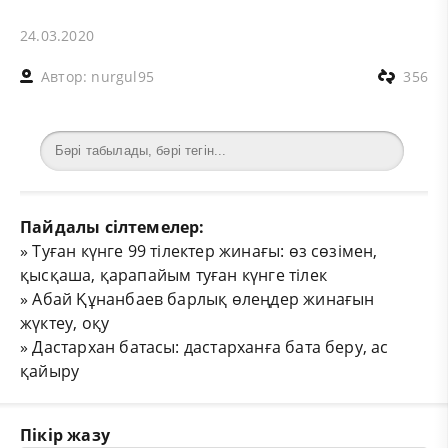
24.03.2020
Автор:
nurgul95
356
Пайдалы сілтемелер:
»
Туған күнге 99 тілектер жинағы: өз сөзімен,
қысқаша, қарапайым туған күнге тілек
»
Абай Құнанбаев барлық өлеңдер жинағын
жүктеу, оқу
»
Дастархан батасы: дастарханға бата беру, ас
қайыру
Пікір жазу