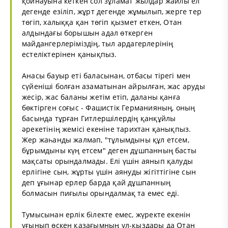
қойнауына кеткен сол зұламат жылдар жайлы ел
дегенде езіліп, жұрт дегенде жұмылып, жерге тер
төгіп, халыққа қан төгіп қызмет еткен, Отан
алдындағы борышын адал өткерген
майдангерлеріміздің, тыл ардагерлерінің
естеліктерінен қанықпыз.
Анасы бауыр еті баласынан, отбасы тірегі мен
сүйеніші болған азаматынан айрылған, жас аруды
жесір, жас баланы жетім етіп, даланы қанға
бөктірген соғыс - Фашистік Германияның, оның
басында тұрған Гитлершілердің қанқұйлы
әрекетінің жемісі екеніне тарихтан қанықпыз.
Жер жаһанды жалмап, "тұлымдыны құл етсем,
бұрымдыны күң етсем" деген дұшпанның басты
мақсаты орындалмады. Елі үшін аянып қалуды
ерлігіне сын, жұрты үшін аянуды жігіттігіне сын
деп ұғынар ерлер барда қай дұшпанның
болмасын пиғылы орындалмақ та емес еді.
Тумысынан ерлік білекте емес, жүректе екенін
ұғынып өскен қазағымның ұл-қыздары да Отан