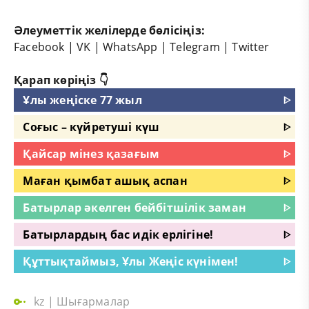
Әлеуметтік желілерде бөлісіңіз:
Facebook
|
VK
|
WhatsApp
|
Telegram
|
Twitter
Қарап көріңіз 👇
Ұлы жеңіске 77 жыл
ᐈ
Соғыс – күйретуші күш
ᐈ
Қайсар мінез қазағым
ᐈ
Маған қымбат ашық аспан
ᐈ
Батырлар әкелген бейбітшілік заман
ᐈ
Батырлардың бас идік ерлігіне!
ᐈ
Құттықтаймыз, Ұлы Жеңіс күнімен!
ᐈ
kz
|
Шығармалар