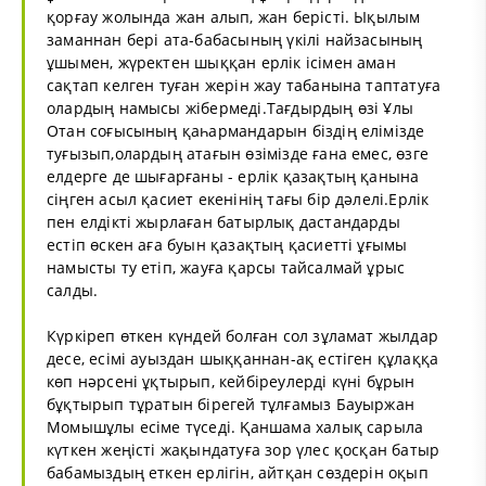
қорғау жолында жан алып, жан берісті. Ықылым
заманнан бері ата-бабасының үкілі найзасының
ұшымен, жүректен шыққан ерлік ісімен аман
сақтап келген туған жерін жау табанына таптатуға
олардың намысы жібермеді.Тағдырдың өзі Ұлы
Отан соғысының қаһармандарын біздің елімізде
туғызып,олардың атағын өзімізде ғана емес, өзге
елдерге де шығарғаны - ерлік қазақтың қанына
сіңген асыл қасиет екенінің тағы бір дәлелі.Ерлік
пен елдікті жырлаған батырлық дастандарды
естіп өскен аға буын қазақтың қасиетті ұғымы
намысты ту етіп, жауға қарсы тайсалмай ұрыс
салды.
Күркіреп өткен күндей болған сол зұламат жылдар
десе, есімі ауыздан шыққаннан-ақ естіген құлаққа
көп нәрсені ұқтырып, кейбіреулерді күні бұрын
бұқтырып тұратын бірегей тұлғамыз Бауыржан
Момышұлы есіме түседі. Қаншама халық сарыла
күткен жеңісті жақындатуға зор үлес қосқан батыр
бабамыздың еткен ерлігін, айтқан сөздерін оқып