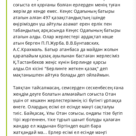
соғыста ел қорғаны болған ерлерден менің туған
жерім де кенде емес. Кеңес Одағының батыры
атағын алған 497 қазақстандықтың ішінде
өңірімізден үш айтулы азамат ерен ерлік пен
табандылық арқасында Кеңес Одағының батыры
атағын алды. Олар жерлестері ардақтап көше
атын берген П.П.Журба, В.В.Бунтавских,
А.С.Крахмаль. Батыр атанбаса да майдан жолын
қарапайым қазақ ауылынан бастаған жерлесіміз
Қ.Тастанбеков жеңіс күнін Берлинде қарсы
алды.Ол кісіні "Берлинге жеткен қазақ" деп
мақтанышпен айтуға болады деп ойлаймын.
Таяқтан тайсалмасаң, семсерден сескенбесең ғана
жеңдім деуге болатын алмағайып соғыста Отан
үшін от кешкен жерлестерімнің ісі бүгінгі ұрпаққа
өнеге. Олардың есімі ел есінде мәңгі сақталуы
тиіс. Байқасақ, Ұлы Отан соғысы, ондағы тізе бүгіп
тірі жүргеннен, тіке тұрып шаһит болуды қалаған
жандар ел жадынан біртіндеп өшіп бара
жатқандай ма... Ерлер есімі ел есінде мәңгі