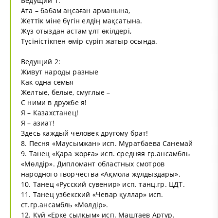
Ведущий 1:
Ата – бабам аңсаған арманына,
Жеттік міне бүгін елдің мақсатына.
Жүз отыздан астам ұлт өкілдері,
Түсіністікпен өмір сүріп жатыр осында.
Ведущий 2:
Живут народы разные
Как одна семья
Желтые, белые, смуглые –
С ними в дружбе я!
Я – Казахстанец!
Я – азиат!
Здесь каждый человек другому брат!
8. Песня «Маусымжан» исп. Мұратбаева Санемай
9. Танец «Қара жорға» исп. средняя гр.ансамбль
«Мөлдір». Дипломант областных смотров
народного творчества «Ақмола жұлдыздары».
10. Танец «Русский сувенир» исп. танц.гр. ЦДТ.
11. Танец узбекский «Чевар қуллар» исп.
ст.гр.ансамбль «Мөлдір».
12. Күй «Ерке сылқым» исп. Маштаев Артур.