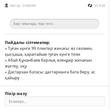
Автор:
ZHARAR
35 838
Пайдалы сілтемелер:
»
Туған күнге 99 тілектер жинағы: өз сөзімен,
қысқаша, қарапайым туған күнге тілек
»
Абай Құнанбаев барлық өлеңдер жинағын
жүктеу, оқу
»
Дастархан батасы: дастарханға бата беру, ас
қайыру
Пікір жазу