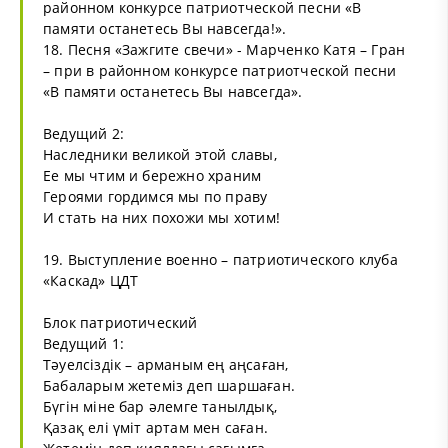
районном конкурсе патриотческой песни «В
памяти останетесь Вы навсегда!».
18. Песня «Зажгите свечи» - Марченко Катя – Гран
– при в районном конкурсе патриотческой песни
«В памяти останетесь Вы навсегда».
Ведущий 2:
Наследники великой этой славы,
Ее мы чтим и бережно храним
Героями гордимся мы по праву
И стать на них похожи мы хотим!
19. Выступление военно – патриотического клуба
«Каскад» ЦДТ
Блок патриотический
Ведущий 1:
Тәуелсіздік – арманым ең аңсаған,
Бабаларым жетеміз деп шаршаған.
Бүгін міне бар әлемге танылдық,
Қазақ елі үміт артам мен саған.