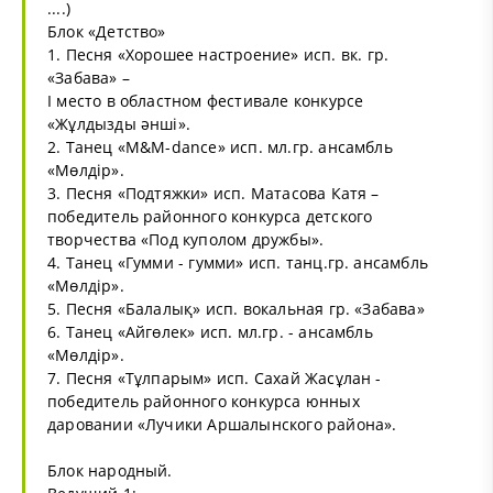
....)
Блок «Детство»
1. Песня «Хорошее настроение» исп.
вк
. гр.
«Забава» –
І место в областном фестивале конкурсе
«Жұлдызды әнші».
2. Танец «М&M-dance» исп. мл.гр. ансамбль
«Мөлдір».
3. Песня «Подтяжки» исп. Матасова Катя –
победитель районного конкурса детского
творчества «Под куполом дружбы».
4. Танец «Гумми - гумми» исп. танц.гр. ансамбль
«Мөлдір».
5. Песня «Балалық» исп. вокальная гр. «Забава»
6. Танец «Айгөлек» исп. мл.гр. - ансамбль
«Мөлдір».
7. Песня «Тұлпарым» исп. Сахай Жасұлан -
победитель районного конкурса юнных
даровании «Лучики Аршалынского района».
Блок народный.