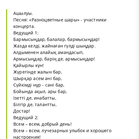
Ашылуы.
Песня: «Разноцветные шары» - участники
концерта.
Ведущий 1:
Бармысыңдар, балалар, бармысыңдар!
Жазда келді, жайнаған гүлді шыңдар.
Алдыменен алайық амандасып,
Армысыңдар, бәрің де, армысыңдар!
Қайырлы күн!
Жүрегінде жалын бар,
Шырқар әсем әні бар,
Сүйкімді нұр - сәні бар,
Бойында ақыл, ары бар,
Ізетті де, инабатты,
Білгір де, талантты,
Достар!
Ведущий 2:
Всем – всем, добрый день!
Всем – всем, лучезарных улыбок и хорошего
настроения!