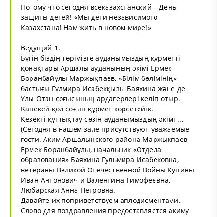
Потому что сегодня всеказахстанский – День
защиты детей! «Мы дети независимого
Казахстана! Нам жить в новом мире!»
Ведущий 1:
Бүгін біздің төрімізге ауданымыздың құрметті
қонақтары Аршалы ауданының әкімі Ермек
Боранбайұлы Маржықпаев, «Білім бөлімінің»
бастығы Гүлмира Исабекқызы Баяхина және де
Ұлы Отан соғысының ардагерлері келіп отыр.
Қанекей қол соғып құрмет көрсетейік.
Кезекті құттықтау сөзін ауданымыздың әкімі ...
(Сегодня в нашем зале присутствуют уважаемые
гости. Аким Аршалынского района Маржыкпаев
Ермек Боранбайұлы, начальник «Отдела
образования» Баяхина Гульмира Исабековна,
ветераны Великой Отечественной Войны Купины
Иван Антонович и Валентина Тимофеевна,
Любарская Анна Петровна.
Давайте их поприветствуем аплодисментами.
Слово для поздравления предоставляется акиму