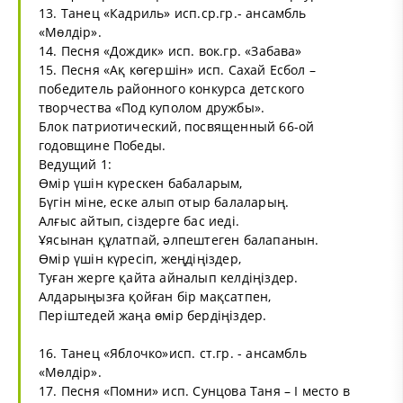
13. Танец «Кадриль» исп.ср.гр.- ансамбль
«Мөлдір».
14. Песня «Дождик» исп. вок.гр. «Забава»
15. Песня «Ақ көгершін» исп. Сахай Есбол –
победитель районного конкурса детского
творчества «Под куполом дружбы».
Блок патриотический, посвященный 66-ой
годовщине Победы.
Ведущий 1:
Өмір үшін күрескен бабаларым,
Бүгін міне, еске алып отыр балаларың.
Алғыс айтып, сіздерге бас иеді.
Ұясынан құлатпай, әлпештеген балапанын.
Өмір үшін күресіп, жеңдіңіздер,
Туған жерге қайта айналып келдіңіздер.
Алдарыңызға қойған бір мақсатпен,
Періштедей жаңа өмір бердіңіздер.
16. Танец «Яблочко»исп. ст.гр. - ансамбль
«Мөлдір».
17. Песня «Помни» исп. Сунцова Таня – І место в