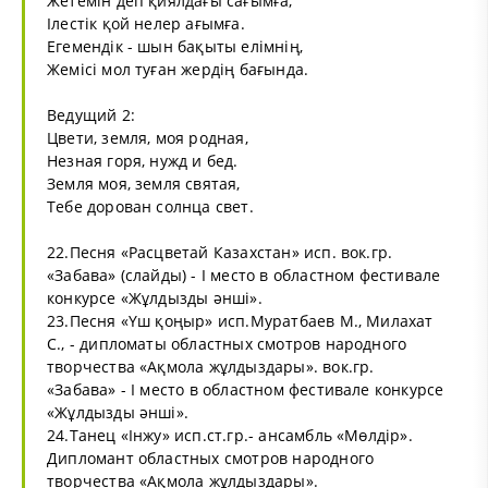
Жетемін деп қиялдағы сағымға,
Ілестік қой нелер ағымға.
Егемендік - шын бақыты елімнің,
Жемісі мол туған жердің бағында.
Ведущий 2:
Цвети, земля, моя родная,
Незная горя, нужд и бед.
Земля моя, земля святая,
Тебе дорован солнца свет.
22.Песня «Расцветай Казахстан» исп. вок.гр.
«Забава» (слайды) - І место в областном фестивале
конкурсе «Жұлдызды әнші».
23.Песня «Үш қоңыр» исп.Муратбаев М., Милахат
С., - дипломаты областных смотров народного
творчества «Ақмола жұлдыздары». вок.гр.
«Забава» - І место в областном фестивале конкурсе
«Жұлдызды әнші».
24.Танец «Інжу» исп.ст.гр.- ансамбль «Мөлдір».
Дипломант областных смотров народного
творчества «Ақмола жұлдыздары».