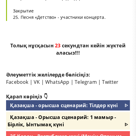
Закрытие
25. Песня «Детство» - участники концерта.
Толық нұсқасын
23
секундтан кейін жүктей
аласыз!!!
Әлеуметтік желілерде бөлісіңіз:
Facebook
|
VK
|
WhatsApp
|
Telegram
|
Twitter
Қарап көріңіз 👇
Қазақша - орысша сценарий: Тілдер күні
ᐈ
Қазақша - Орысша сценарий: 1 мамыр -
Бірлік, Ынтымақ күні
ᐈ