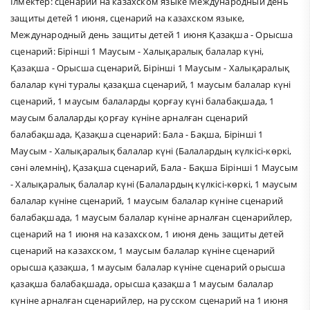
Ілмектер:
сценарий на казахском языке Международный день
защиты детей 1 июня
,
сценарий на казахском языке
,
Международный день защиты детей 1 июня Қазақша - Орысша
сценарий: Бірінші 1 Маусым - Халықаралық балалар күні
,
Қазақша - Орысша сценарий
,
Бірінші 1 Маусым - Халықаралық
балалар күні туралы қазақша сценарий
,
1 маусым балалар күні
сценарий
,
1 маусым балаларды қорғау күні балабақшада
,
1
маусым балаларды қорғау күніне арналған сценарий
балабақшада
,
Қазақша сценарий: Бала - Бақша
,
Бірінші 1
Маусым - Халықаралық балалар күні (Балалардың күлкісі-көркі
,
сәні әлемнің)
,
Қазақша сценарий
,
Бала - Бақша Бірінші 1 Маусым
- Халықаралық балалар күні (Балалардың күлкісі-көркі
,
1 маусым
балалар күніне сценарий
,
1 маусым балалар күніне сценарий
балабақшада
,
1 маусым балалар күніне арналған сценарийлер
,
сценарий на 1 июня на казахском
,
1 июня день защиты детей
сценарий на казахском
,
1 маусым балалар күніне сценарий
орысша қазақша
,
1 маусым балалар күніне сценарий орысша
қазақша балабақшада
,
орысша қазақша 1 маусым балалар
күніне арналған сценарийлер
,
на русском сценарий на 1 июня