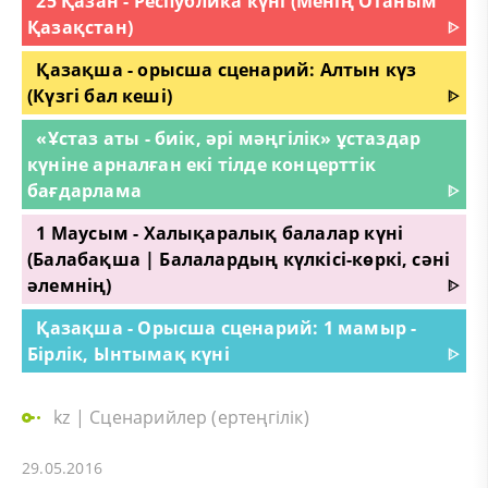
25 Қазан - Республика күні (Менің Отаным
Қазақстан)
ᐈ
Қазақша - орысша сценарий: Алтын күз
(Күзгі бал кеші)
ᐈ
«Ұстаз аты - биік, әрі мәңгілік» ұстаздар
күніне арналған екі тілде концерттік
бағдарлама
ᐈ
1 Маусым - Халықаралық балалар күні
(Балабақша | Балалардың күлкісі-көркі, сәні
әлемнің)
ᐈ
Қазақша - Орысша сценарий: 1 мамыр -
Бірлік, Ынтымақ күні
ᐈ
kz
|
Сценарийлер (ертеңгілік)
29.05.2016