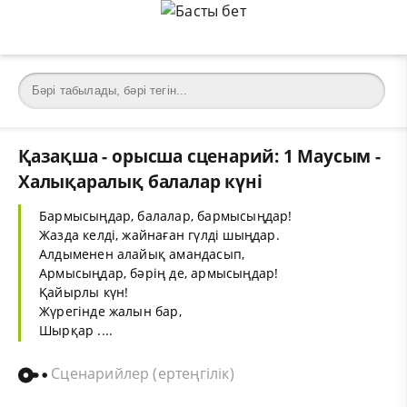
Қазақша - орысша сценарий: 1 Маусым -
Халықаралық балалар күні
Бармысыңдар, балалар, бармысыңдар!
Жазда келді, жайнаған гүлді шыңдар.
Алдыменен алайық амандасып,
Армысыңдар, бәрің де, армысыңдар!
Қайырлы күн!
Жүрегінде жалын бар,
Шырқар ....
Сценарийлер (ертеңгілік)