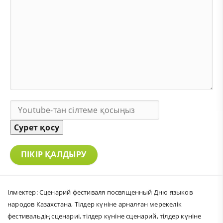
Сурет қосу
ПІКІР ҚАЛДЫРУ
Ілмектер:
Сценарий фестиваля посвященный Дню языков
народов Казахстана
,
Тілдер күніне арналған мерекелік
фестивальдің сценариі
,
тілдер күніне сценарий
,
тілдер күніне