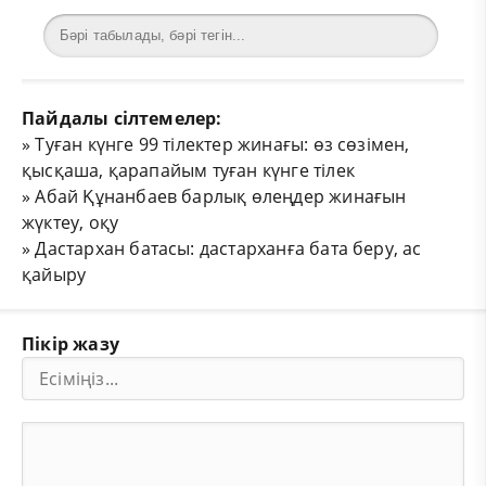
Пайдалы сілтемелер:
»
Туған күнге 99 тілектер жинағы: өз сөзімен,
қысқаша, қарапайым туған күнге тілек
»
Абай Құнанбаев барлық өлеңдер жинағын
жүктеу, оқу
»
Дастархан батасы: дастарханға бата беру, ас
қайыру
Пікір жазу