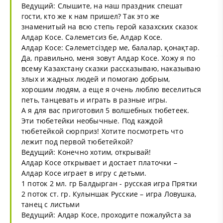
Ведущий: Слышите, на наш праздник спешат
гости, кто же к нам пришел? Так это же
знаменитый на всю степь герой казахских сказок
Алдар Косе. Сәлеметсиз бе, Алдар Косе.
Алдар Косе: Сәлеметсіздер ме, балалар, қонақтар.
Да, правильно, меня зовут Алдар Косе. Хожу я по
всему Казахстану сказки рассказываю, наказываю
злых и жадных людей и помогаю добрым,
хорошим людям, а еще я очень люблю веселиться
петь, танцевать и играть в разные игры.
А я для вас приготовил 5 волшебных тюбетеек.
Эти тюбетейки необычные. Под каждой
тюбетейкой сюрприз! Хотите посмотреть что
лежит под первой тюбетейкой?
Ведущий: Конечно хотим, открывай!
Алдар Косе открывает и достает платочки –
Алдар Косе играет в игру с детьми.
1 поток 2 мл. гр Балдырган - русская игра Прятки
2 поток ст. гр. Кулыншак Русские – игра Ловушка,
танец с листьми
Ведущий: Алдар Косе, проходите пожалуйста за