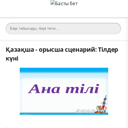
Қазақша - орысша сценарий: Тілдер
күні