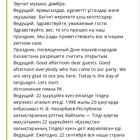
Звучит музыка, домбра.
Ведущий: Армысыздар, құрметті ұстаздар және
оқушылар. Бүгінгі мерекеге қош келіпсіздер.
Ведущий: Здравствуйте, уважаемые гости.
Здравствуйте, вес, те кто пришел на наш
праздник. Мы рады приветствовать вас в нашем
уютном зале.
Праздник, посвященный Дню языков народов
Казахстана разрешите считать открытым.
Ведущий: Good afternoon dear guests. Good
afternoon everybody who has come to our party. We
are very glad to see you here. Today is the day of
languages. Lets start.
Исполнение гимна РК.
Ведущий: 22 қырқүйек күні елімізде тілдер
мерекесі аталып өтеді. 1998 жылы 20 қаңтарда
елбасымыз Н. Ә. Назарбаев Республика
халықтарының ұлттық байлығы — Тілді қорғау
мақсатымен 22 қыркүйекті «Қазақстан
халықтарының тілдері күні» деп жариялаған еді.
Ведущий: Ежегодно, 22 сентября вся наша страна