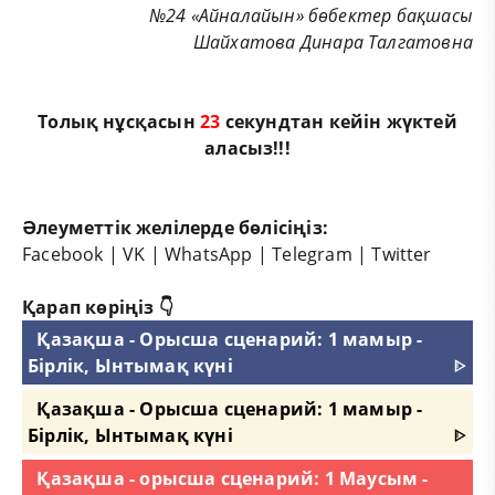
№24 «Айналайын» бөбектер бақшасы
Шайхатова Динара Талгатовна
Толық нұсқасын
23
секундтан кейін жүктей
аласыз!!!
Әлеуметтік желілерде бөлісіңіз:
Facebook
|
VK
|
WhatsApp
|
Telegram
|
Twitter
Қарап көріңіз 👇
Қазақша - Орысша сценарий: 1 мамыр -
Бірлік, Ынтымақ күні
ᐈ
Қазақша - Орысша сценарий: 1 мамыр -
Бірлік, Ынтымақ күні
ᐈ
Қазақша - орысша сценарий: 1 Маусым -