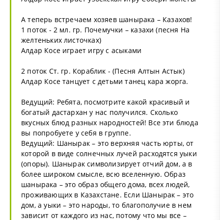
А теперь встречаем хозяев шанырака – Казахов!
1 поток - 2 мл. гр. Почемучки – казахи (песня На
желтеньких листочках)
Алдар Косе играет игру с асыками
2 поток Ст. гр. Кораблик - (Песня Алтын Астык)
Алдар Косе танцует с детьми танец кара жорга.
Ведущий: Ребята, посмотрите какой красивый и
богатый дастархан у нас получился. Сколько
вкусных блюд разных народностей! Все эти блюда
вы попробуете у себя в группе.
Ведущий: Шанырак – это верхняя часть юрты, от
которой в виде солнечных лучей расходятся уыки
(опоры). Шанырак символизирует отчий дом, а в
более широком смысле, всю вселенную. Образ
шанырака – это образ общего дома, всех людей,
проживающих в Казахстане. Если Шанырак – это
дом, а уыки – это народы, то благополучие в нем
зависит от каждого из нас, потому что мы все –