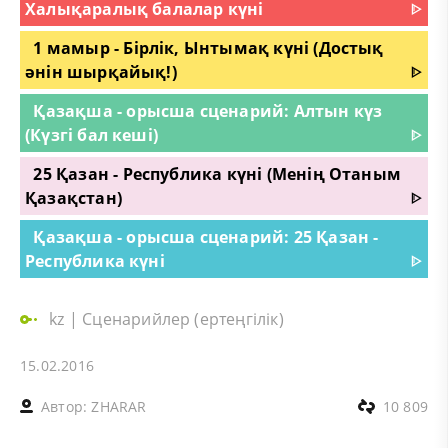
Халықаралық балалар күні
ᐈ
1 мамыр - Бірлік, Ынтымақ күні (Достық
әнін шырқайық!)
ᐈ
Қазақша - орысша сценарий: Алтын күз
(Күзгі бал кеші)
ᐈ
25 Қазан - Республика күні (Менің Отаным
Қазақстан)
ᐈ
Қазақша - орысша сценарий: 25 Қазан -
Республика күні
ᐈ
kz
|
Сценарийлер (ертеңгілік)
15.02.2016
Автор:
ZHARAR
10 809