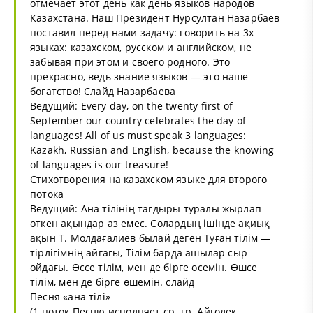
отмечает этот день как день языков народов
Казахстана. Наш Президент Нурсултан Назарбаев
поставил перед нами задачу: говорить на 3х
языках: казахском, русском и английском, не
забывая при этом и своего родного. Это
прекрасно, ведь знание языков — это наше
богатство! Слайд Назарбаева
Ведущий: Every day, on the twenty first of
September our country celebrates the day of
languages! All of us must speak 3 languages:
Kazakh, Russian and English, because the knowing
of languages is our treasure!
Стихотворения на казахском языке для второго
потока
Ведущий: Ана тілінің тағдыры туралы жырлап
өткен ақындар аз емес. Солардың ішінде ақиық
ақын Т. Молдағалиев былай деген Туған тілім —
тірлігімнің айғағы, Тілім барда ашылар сыр
ойдағы. Өссе тілім, мен де бірге өсемін. Өшсе
тілім, мен де бірге өшемін. слайд
Песня «ана тілі»
(1 поток Песню исполняет ср. гр. Айголек