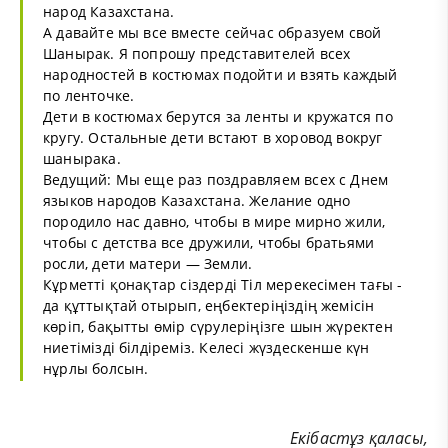
народ Казахстана.
А давайте мы все вместе сейчас образуем свой
Шанырак. Я попрошу представителей всех
народностей в костюмах подойти и взять каждый
по ленточке.
Дети в костюмах берутся за ленты и кружатся по
кругу. Остальные дети встают в хоровод вокруг
шанырака.
Ведущий: Мы еще раз поздравляем всех с Днем
языков народов Казахстана. Желание одно
породило нас давно, чтобы в мире мирно жили,
чтобы с детства все дружили, чтобы братьями
росли, дети матери — Земли.
Кұрметті қонақтар сіздерді Тіл мерекесімен тағы -
да құттықтай отырып, еңбектеріңіздің жемісін
көріп, бақытты өмір сүрулеріңізге шын жүректен
ниетімізді білдіреміз. Келесі жүздескенше күн
нұрлы болсын.
Екібастұз қаласы,