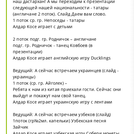
наш дастархан! А мы переходим к презентации
следующей нашей национальности - татары
(англичане 2 поток). Слайд Даем вам слово.
1 поток ср. гр. Непоседы - татары
Алдар Косе играет с детьми
2 поток подг. гр. Родничок – англичане
подг. гр. Родничок - танец Ковбоев (в
презентации)
Алдар Косе играет английскую игру Ducklings
Ведущий: А сейчас встречаем украинцев (слайд -
украинцы)
1 поток (ср. гр. Айголек) –
Ребята к нам из китая приехали гости. Сейчас они
выйдут и покажут нам свой танец.
Алдар Косе играет украинскую игру с лентами
Ведущий: А сейчас встречаем узбеков (слайд)
1поток (гр№2мл. капельки) Узбекская песня
Зайчик
Алдар Косе играет узбекская игру Собери монеты