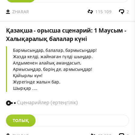
ZHARAR
115 109
2
Қазақша - орысша сценарий: 1 Маусым -
Халықаралық балалар күні
Бармысыңдар, балалар, бармысыңдар!
Жазда келді, жайнаған гүлді шыңдар.
Алдыменен алайық амандасып,
Армысыңдар, бәрің де, армысыңдар!
Қайырлы күн!
Жүрегінде жалын бар,
Шырқар ....
Сценарийлер (ертеңгілік)
ТОЛЫҚ