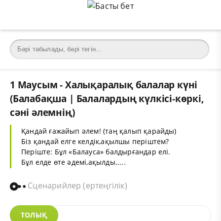
1 Маусым - Халықаралық балалар күні
(Балабақша | Балалардың күлкісі-көркі,
сәні әлемнің)
Қандай ғажайып әлем! (таң қалып қарайды)
Біз қандай елге келдік,ақылшы періштем?
Періште: Бұл «Балауса» балдырғандар елі.
Бұл елде өте әдемі,ақылды.....
Сценарийлер (ертеңгілік)
ТОЛЫҚ