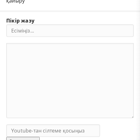
қайыру
Пікір жазу