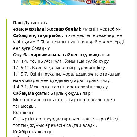
Пән:
Дүниетану
Ұзақ мерзімді жоспар бөлімі:
«Менің мектебім»
Сабақтың тақырыбы:
Бізге мектеп ережелері не
үшін қажет? Біздің сынып үшін қандай ережелерді
енгізуге болады?
Оқу бағдарламасына сәйкес оқу мақсаты:
1.1.4.4. Ұсынылған үлгі бойынша сұлба құру.
1.1.5.11. Қарым-қатынастың түрлерін білу.
1.1.5.7. Өзінің рухани, моральдық және этикалық
нанымдары мен құндылықтары туралы білу.
1.4.3.1. Мектепте тәртіп ережелерін сақтау.
Сабақ мақсаты:
Барлық оқушылар:
Мектеп және сыныптағы тәртіп ережелерімен
танысады.
Көпшілігі:
Өз тәртіптерін құрдастарымен салыстыра біледі,
топтық жұмыс ережесін сақтай алады.
Кейбір оқушылар: