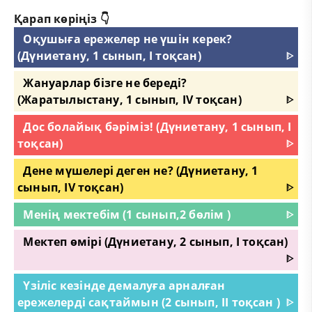
Қарап көріңіз 👇
Оқушыға ережелер не үшін керек?
(Дүниетану, 1 сынып, I тоқсан)
ᐈ
Жануарлар бізге не береді?
(Жаратылыстану, 1 сынып, IV тоқсан)
ᐈ
Дос болайық бәріміз! (Дүниетану, 1 сынып, I
тоқсан)
ᐈ
Дене мүшелері деген не? (Дүниетану, 1
сынып, IV тоқсан)
ᐈ
Менің мектебім (1 сынып,2 бөлім )
ᐈ
Мектеп өмірі (Дүниетану, 2 сынып, I тоқсан)
ᐈ
Үзіліс кезінде демалуға арналған
ережелерді сақтаймын (2 сынып, II тоқсан )
ᐈ