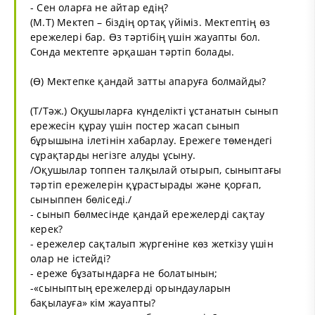
- Сен оларға не айтар едің?
(М.Т) Мектеп – біздің ортақ үйіміз. Мектептің өз
ережелері бар. Өз тәртібің үшін жауапты бол.
Сонда мектепте әрқашан тәртіп болады.
(Ө) Мектепке қандай затты апаруға болмайды?
(Т/Тәж.) Оқушыларға күнделікті ұстанатын сынып
ережесін құрау үшін постер жасап сынып
бұрышына ілетінін хабарлау. Ережеге төмендегі
сұрақтарды негізге алуды ұсыну.
/Оқушылар топпен талқылай отырып, сыныптағы
тәртіп ережелерін құрастырады және қорғап,
сыныппен бөліседі./
- сынып бөлмесінде қандай ережелерді сақтау
керек?
- ережелер сақталып жүргеніне көз жеткізу үшін
олар не істейді?
- ереже бұзатындарға не болатынын;
-«сыныптың ережелерді орындауларын
бақылауға» кім жауапты?