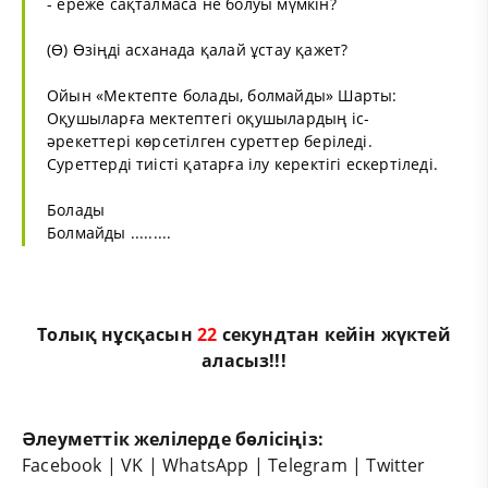
- ереже сақталмаса не болуы мүмкін?
(Ө) Өзіңді асханада қалай ұстау қажет?
Ойын «Мектепте болады, болмайды» Шарты:
Оқушыларға мектептегі оқушылардың іс-
әрекеттері көрсетілген суреттер беріледі.
Суреттерді тиісті қатарға ілу керектігі ескертіледі.
Болады
Болмайды .........
Толық нұсқасын
22
секундтан кейін жүктей
аласыз!!!
Әлеуметтік желілерде бөлісіңіз:
Facebook
|
VK
|
WhatsApp
|
Telegram
|
Twitter