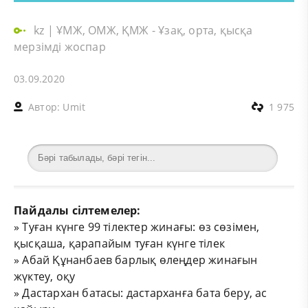
kz
|
ҰМЖ, ОМЖ, ҚМЖ - Ұзақ, орта, қысқа
мерзімді жоспар
03.09.2020
Автор:
Umit
1 975
Пайдалы сілтемелер:
»
Туған күнге 99 тілектер жинағы: өз сөзімен,
қысқаша, қарапайым туған күнге тілек
»
Абай Құнанбаев барлық өлеңдер жинағын
жүктеу, оқу
»
Дастархан батасы: дастарханға бата беру, ас