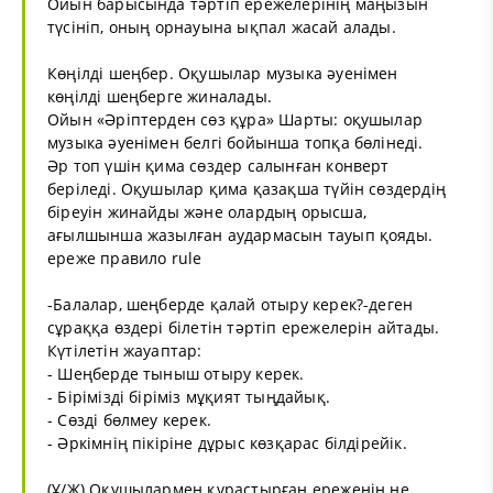
Ойын барысында тәртіп ережелерінің маңызын
түсініп, оның орнауына ықпал жасай алады.
Көңілді шеңбер. Оқушылар музыка әуенімен
көңілді шеңберге жиналады.
Ойын «Әріптерден сөз құра» Шарты: оқушылар
музыка әуенімен белгі бойынша топқа бөлінеді.
Әр топ үшін қима сөздер салынған конверт
беріледі. Оқушылар қима қазақша түйін сөздердің
біреуін жинайды және олардың орысша,
ағылшынша жазылған аудармасын тауып қояды.
ереже правило rule
-Балалар, шеңберде қалай отыру керек?-деген
сұраққа өздері білетін тәртіп ережелерін айтады.
Күтілетін жауаптар:
- Шеңберде тыныш отыру керек.
- Бірімізді біріміз мұқият тыңдайық.
- Сөзді бөлмеу керек.
- Әркімнің пікіріне дұрыс көзқарас білдірейік.
(Ұ/Ж) Оқушылармен құрастырған ереженің не