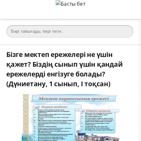
Бізге мектеп ережелері не үшін
қажет? Біздің сынып үшін қандай
ережелерді енгізуге болады?
(Дүниетану, 1 сынып, I тоқсан)