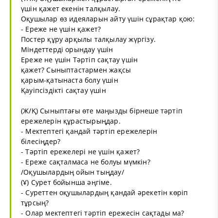
үшін қажет екенін талқылау.
Оқушылар өз идеяларын айту үшін сұрақтар қою:
- Ереже не үшін қажет?
Постер құру арқылы талқылау жүргізу.
Міндеттерді орындау үшін
Ереже не үшін Тәртіп сақтау үшін
қажет? Сыныптастармен жақсы
қарым-қатынаста болу үшін
Қауіпсіздікті сақтау үшін
(Ж/Қ) Сыныптағы өте маңызды бірнеше тәртіп
ережелерін құрастырыңдар.
- Мектептегі қандай тәртіп ережелерін
білесіңдер?
- Тәртіп ережелері не үшін қажет?
- Ереже сақталмаса не болуы мүмкін?
/Оқушылардың ойын тыңдау/
(Ұ) Сурет бойынша әңгіме.
- Суреттен оқушылардың қандай әрекетін көріп
тұрсың?
- Олар мектептегі тәртіп ережесін сақтады ма?