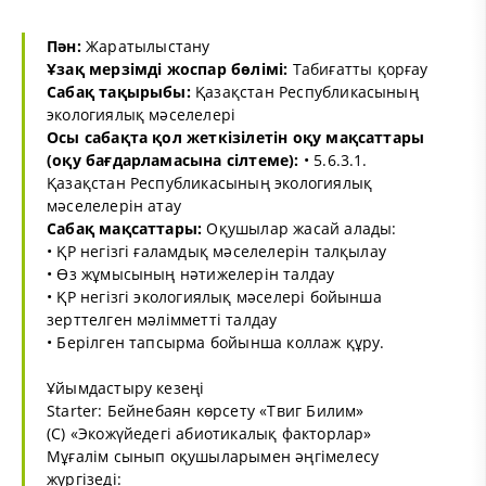
Пән:
Жаратылыстану
Ұзақ мерзімді жоспар бөлімі:
Табиғатты қорғау
Сабақ тақырыбы:
Қазақстан Республикасының
экологиялық мәселелері
Осы сабақта қол жеткізілетін оқу мақсаттары
(оқу бағдарламасына сілтеме):
• 5.6.3.1.
Қазақстан Республикасының экологиялық
мәселелерін атау
Сабақ мақсаттары:
Оқушылар жасай алады:
• ҚР негізгі ғаламдық мәселелерін талқылау
• Өз жұмысының нәтижелерін талдау
• ҚР негізгі экологиялық мәселері бойынша
зерттелген мәлімметті талдау
• Берілген тапсырма бойынша коллаж құру.
Ұйымдастыру кезеңі
Starter: Бейнебаян көрсету «Твиг Билим»
(С) «Экожүйедегі абиотикалық факторлар»
Мұғалім сынып оқушыларымен әңгімелесу
жүргізеді: