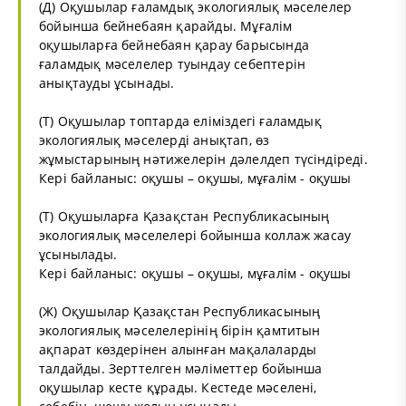
(Д) Оқушылар ғаламдық экологиялық мәселелер
бойынша бейнебаян қарайды. Мұғалім
оқушыларға бейнебаян қарау барысында
ғаламдық мәселелер туындау себептерін
анықтауды ұсынады.
(Т) Оқушылар топтарда еліміздегі ғаламдық
экологиялық мәселерді анықтап, өз
жұмыстарының нәтижелерін дәлелдеп түсіндіреді.
Кері байланыс: оқушы – оқушы, мұғалім - оқушы
(Т) Оқушыларға Қазақстан Республикасының
экологиялық мәселелері бойынша коллаж жасау
ұсынылады.
Кері байланыс: оқушы – оқушы, мұғалім - оқушы
(Ж) Оқушылар Қазақстан Республикасының
экологиялық мәселелерінің бірін қамтитын
ақпарат көздерінен алынған мақалаларды
талдайды. Зерттелген мәліметтер бойынша
оқушылар кесте құрады. Кестеде мәселені,