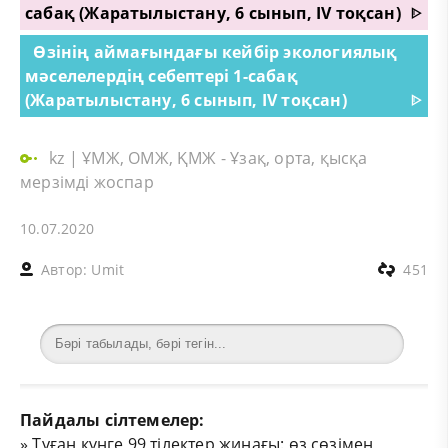
сабақ (Жаратылыстану, 6 сынып, IV тоқсан)
ᐈ
Өзінің аймағындағы кейбір экологиялық
мәселелердің себептері 1-сабақ
(Жаратылыстану, 6 сынып, IV тоқсан)
ᐈ
kz
|
ҰМЖ, ОМЖ, ҚМЖ - Ұзақ, орта, қысқа
мерзімді жоспар
10.07.2020
Автор:
Umit
451
Пайдалы сілтемелер:
»
Туған күнге 99 тілектер жинағы: өз сөзімен,