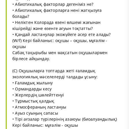
• Абиотикалық факторлар дегеніміз не?
• Абиотикалық факторларға нені жатқызуға
болады?
• Неліктен Колорада өзені өлшемі жағынан
кішірейді және өзенге ағуын тоқтатты?
• Қандай ластанулар экожүйеге әсер ете алады?
(W/f) Кері байланыс: оқушы – оқушы, мұғалім -
оқушы
Сабақ тақырыбы мен мақсатын оқушылармен
бірлесе айқындау.
(С) Оқушыларға топтарда жеті ғаламдық
экологиялық мәселелерді талдады ұсыну:
• Ғаламдық жылыну
• Ормандарды кесу
• Жерлердің шөлейттенуі
• Тұрмыстық қалдық
• Атмосфераның ластануы
• Ауыз суыңың сапасы
• Тірі ағзалар түрілерінің азаюуы (биоалуандылық)
Кері байланыс: мұғалім - оқушы