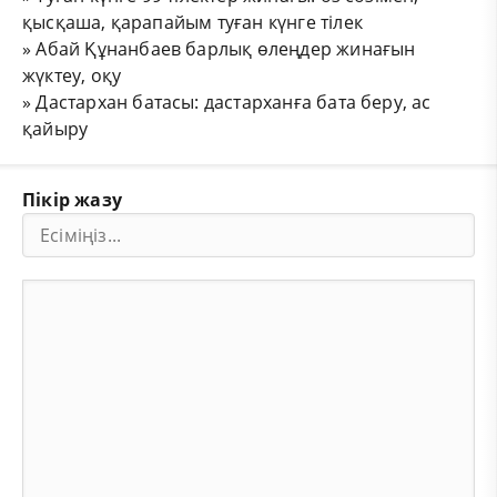
қысқаша, қарапайым туған күнге тілек
»
Абай Құнанбаев барлық өлеңдер жинағын
жүктеу, оқу
»
Дастархан батасы: дастарханға бата беру, ас
қайыру
Пікір жазу