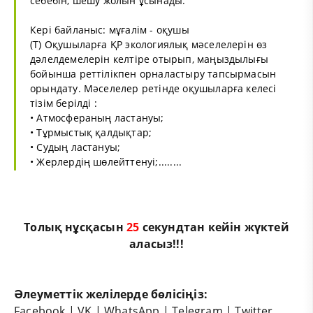
себебін, шешу жолын ұсынады.
Кері байланыс: мұғалім - оқушы
(Т) Оқушыларға ҚР экологиялық мәселелерін өз
дәлелдемелерін келтіре отырып, маңыздылығы
бойынша реттілікпен орналастыру тапсырмасын
орындату. Мәселелер ретінде оқушыларға келесі
тізім берілді :
• Атмосфераның ластануы;
• Тұрмыстық қалдықтар;
• Судың ластануы;
• Жерлердің шөлейттенуі;........
Толық нұсқасын
25
секундтан кейін жүктей
аласыз!!!
Әлеуметтік желілерде бөлісіңіз:
Facebook
|
VK
|
WhatsApp
|
Telegram
|
Twitter