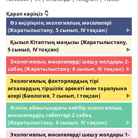
Қарап көріңіз 👇
Өз өңіріңнің экологиялық мәселелері
(Жаратылыстану, 5 сынып, IV тоқсан)
ᐈ
Қызыл Кітаптың маңызы (Жаратылыстану,
5 сынып, IV тоқсан)
ᐈ
Экологиялық мәселелерді шешу жолдары 2-
сабақ (Жаратылыстану, 6 сынып, IV тоқсан)
ᐈ
Экологиялық факторлардың тірі
ағзалардың тіршілік әрекеті мен таралуына
әсері (Биология, 7 сынып, I тоқсан)
ᐈ
Өзінің аймағындағы кейбір экологиялық
мәселелердің себептері 2-сабақ
(Жаратылыстану, 6 сынып, IV тоқсан)
ᐈ
Экологиялық мәселелерді шешу жолдары 1-