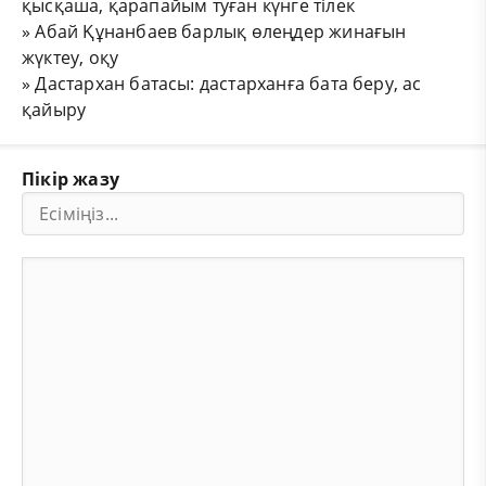
қысқаша, қарапайым туған күнге тілек
»
Абай Құнанбаев барлық өлеңдер жинағын
жүктеу, оқу
»
Дастархан батасы: дастарханға бата беру, ас
қайыру
Пікір жазу