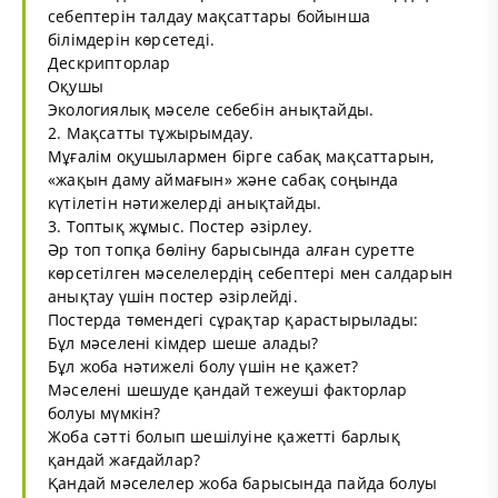
себептерін талдау мақсаттары бойынша
білімдерін көрсетеді.
Дескрипторлар
Оқушы
Экологиялық мәселе себебін анықтайды.
2. Мақсатты тұжырымдау.
Мұғалім оқушылармен бірге сабақ мақсаттарын,
«жақын даму аймағын» және сабақ соңында
күтілетін нәтижелерді анықтайды.
3. Топтық жұмыс. Постер әзірлеу.
Әр топ топқа бөліну барысында алған суретте
көрсетілген мәселелердің себептері мен салдарын
анықтау үшін постер әзірлейді.
Постерда төмендегі сұрақтар қарастырылады:
Бұл мәселені кімдер шеше алады?
Бұл жоба нәтижелі болу үшін не қажет?
Мәселені шешуде қандай тежеуші факторлар
болуы мүмкін?
Жоба сәтті болып шешілуіне қажетті барлық
қандай жағдайлар?
Қандай мәселелер жоба барысында пайда болуы