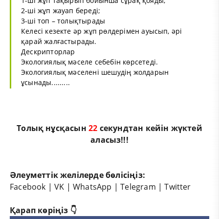
1-ші жұп тақырып бойынша сұрақ қояды;
2-ші жұп жауап береді;
3-ші топ – толықтырады
Келесі кезекте әр жұп рөлдерімен ауысып, әрі
қарай жалғастырады.
Дескрипторлар
Экологиялық мәселе себебін көрсетеді.
Экологиялық мәселені шешудің жолдарын
ұсынады.........
Толық нұсқасын
22
секундтан кейін жүктей
аласыз!!!
Әлеуметтік желілерде бөлісіңіз:
Facebook
|
VK
|
WhatsApp
|
Telegram
|
Twitter
Қарап көріңіз 👇