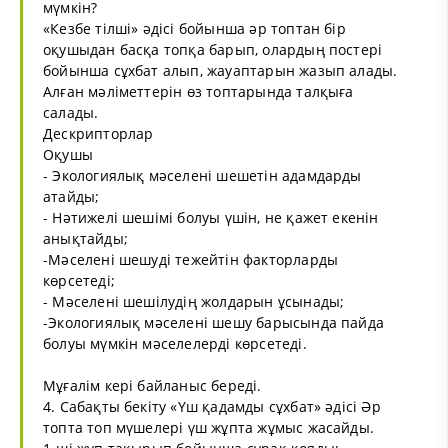
мүмкін?
«Кезбе тілші» әдісі бойынша әр топтан бір
оқушыдан басқа топқа барып, олардың постері
бойынша сұхбат алып, жауаптарын жазып алады.
Алған мәліметтерін өз топтарында талқыға
салады.
Дескрипторлар
Оқушы
- Экологиялық мәселені шешетін адамдарды
атайды;
- Нәтижелі шешімі болуы үшін, не қажет екенін
анықтайды;
-Мәселені шешуді тежейтін факторларды
көрсетеді;
- Мәселені шешілудің жолдарын ұсынады;
-Экологиялық мәселені шешу барысында пайда
болуы мүмкін мәселелерді көрсетеді.
Мұғалім кері байланыс береді.
4. Сабақты бекіту «Үш қадамды сұхбат» әдісі Әр
топта топ мүшелері үш жұпта жұмыс жасайды.