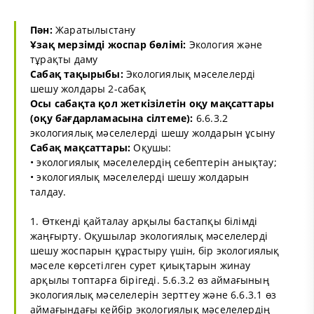
Пән:
Жаратылыстану
Ұзақ мерзімді жоспар бөлімі:
Экология және
тұрақты даму
Сабақ тақырыбы:
Экологиялық мәселелерді
шешу жолдары 2-сабақ
Осы сабақта қол жеткізілетін оқу мақсаттары
(оқу бағдарламасына сілтеме):
6.6.3.2
экологиялық мәселелерді шешу жолдарын ұсыну
Сабақ мақсаттары:
Оқушы:
• экологиялық мәселелердің себептерін анықтау;
• экологиялық мәселелерді шешу жолдарын
талдау.
1. Өткенді қайталау арқылы бастапқы білімді
жаңғырту. Оқушылар экологиялық мәселелерді
шешу жоспарын құрастыру үшін, бір экологиялық
мәселе көрсетілген сурет қиықтарын жинау
арқылы топтарға бірігеді. 5.6.3.2 өз аймағының
экологиялық мәселелерін зерттеу және 6.6.3.1 өз
аймағындағы кейбір экологиялық мәселелердің