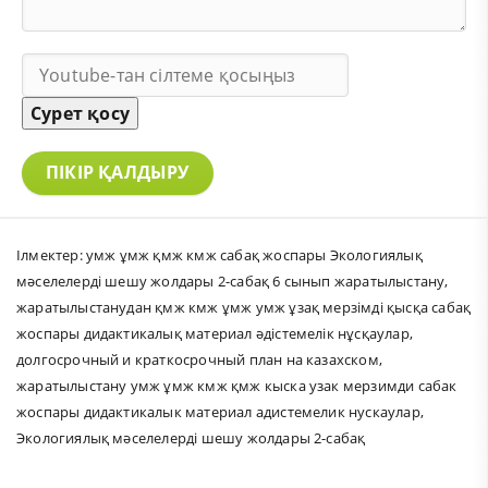
Сурет қосу
ПІКІР ҚАЛДЫРУ
Ілмектер:
умж ұмж қмж кмж сабақ жоспары Экологиялық
мәселелерді шешу жолдары 2-сабақ 6 сынып жаратылыстану
,
жаратылыстанудан қмж кмж ұмж умж ұзақ мерзімді қысқа сабақ
жоспары дидактикалық материал әдістемелік нұсқаулар
,
долгосрочный и краткосрочный план на казахском
,
жаратылыстану умж ұмж кмж қмж кыска узак мерзимди сабак
жоспары дидактикалык материал адистемелик нускаулар
,
Экологиялық мәселелерді шешу жолдары 2-сабақ