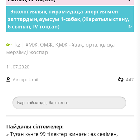
Экологиялық пирамидада энергия мен
заттардың ауысуы 1-сабақ (Жаратылыстану,
6 сынып, IV тоқсан)
ᐈ
kz
|
ҰМЖ, ОМЖ, ҚМЖ - Ұзақ, орта, қысқа
мерзімді жоспар
11.07.2020
Автор:
Umit
447
Пайдалы сілтемелер:
»
Туған күнге 99 тілектер жинағы: өз сөзімен,