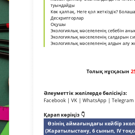
туындайды
Көк қалпақ. Неге қол жеткіздік? Болаша
Дескрипторлар
Оқушы
Экологиялық мәселеленің себебін аны
Экологиялық мәселеленің салдарын с
Экологиялық мәселеленің алдын алу жол
Толық нұсқасын
2
Әлеуметтік желілерде бөлісіңіз:
Facebook
|
VK
|
WhatsApp
|
Telegram
Қарап көріңіз 👇
Өзінің аймағындағы кейбір экол
(Жаратылыстану, 6 сынып, IV тоқс