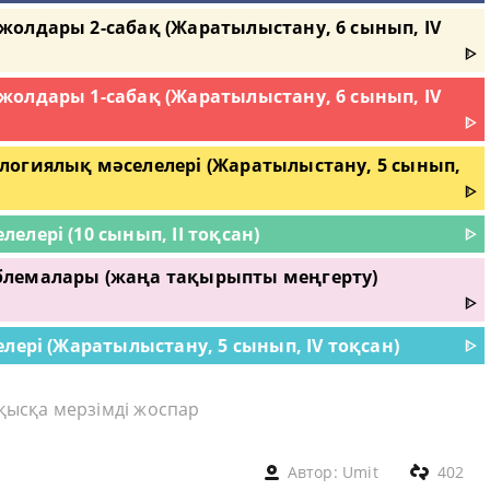
олдары 2-сабақ (Жаратылыстану, 6 сынып, IV
ᐈ
олдары 1-сабақ (Жаратылыстану, 6 сынып, IV
ᐈ
логиялық мәселелері (Жаратылыстану, 5 сынып,
ᐈ
лері (10 сынып, II тоқсан)
ᐈ
блемалары (жаңа тақырыпты меңгерту)
ᐈ
лері (Жаратылыстану, 5 сынып, IV тоқсан)
ᐈ
 қысқа мерзімді жоспар
Автор:
Umit
402