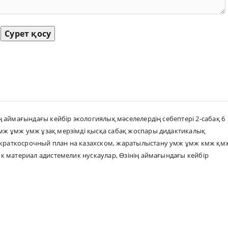
Сурет қосу
 аймағындағы кейбір экологиялық мәселелердің себептері 2-сабақ 6
ж ұмж умж ұзақ мерзімді қысқа сабақ жоспары дидактикалық
краткосрочный план на казахском
,
жаратылыстану умж ұмж кмж қм
к материал адистемелик нускаулар
,
Өзінің аймағындағы кейбір