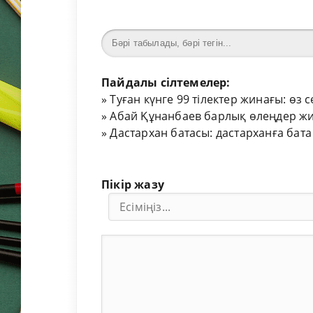
Пайдалы сілтемелер:
»
Туған күнге 99 тілектер жинағы: өз 
»
Абай Құнанбаев барлық өлеңдер жи
»
Дастархан батасы: дастарханға бата
Пікір жазу