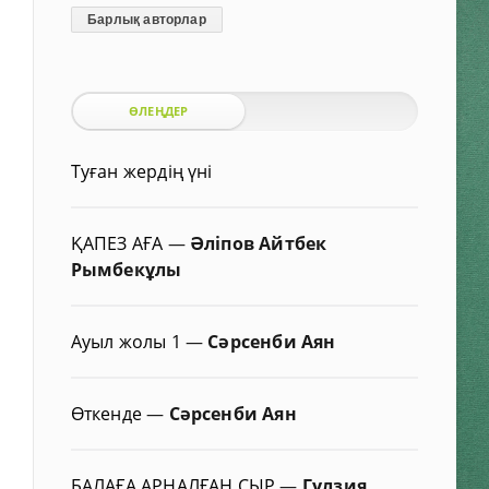
Барлық авторлар
ӨЛЕҢДЕР
Туған жердің үні
ҚАПЕЗ АҒА
—
Әліпов Айтбек
Рымбекұлы
Ауыл жолы 1
—
Сәрсенби Аян
Өткенде
—
Сәрсенби Аян
БАЛАҒА АРНАЛҒАН СЫР
—
Гүлзия