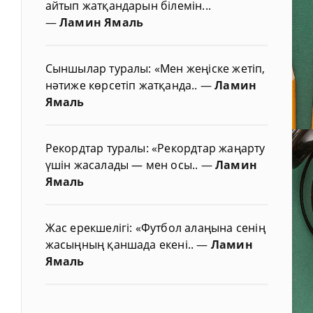
айтып жатқандарын білемін...
—
Ламин Ямаль
Сыншылар туралы: «Мен жеңіске жетіп,
нәтиже көрсетіп жатқанда..
—
Ламин
Ямаль
Рекордтар туралы: «Рекордтар жаңарту
үшін жасалады — мен осы..
—
Ламин
Ямаль
Жас ерекшелігі: «Футбол алаңына сенің
жасыңның қаншада екені..
—
Ламин
Ямаль