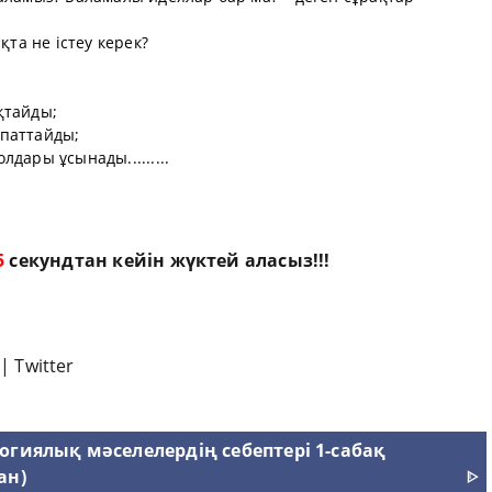
қта не істеу керек?
қтайды;
ипаттайды;
дары ұсынады.........
4
секундтан кейін жүктей аласыз!!!
|
Twitter
огиялық мәселелердің себептері 1-сабақ
ан)
ᐈ