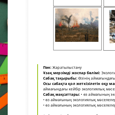
Пән:
Жаратылыстану
Ұзақ мерзімді жоспар бөлімі:
Экологи
Сабақ тақырыбы:
Өзінің аймағындағы
Осы сабақта қол жеткізілетін оқу м
аймағындағы кейбір экологиялық мәсе
Сабақ мақсаттары:
• өз аймағының эк
• өз аймағының экологиялық мәселелер
• өз аймағының экологиялық мәселеле