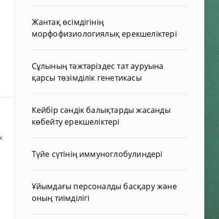
Жантақ өсімдігінің
морфофизиологиялық ерекшеліктері
Сұлының тәжтәріздес тат ауруына
қарсы төзімділік генетикасы
Кейбір сәндік балықтарды жасанды
көбейту ерекшеліктері
ж
Түйе сүтінің иммуноглобулиндері
Ұйымдағы персоналды басқару және
оның тиімділігі