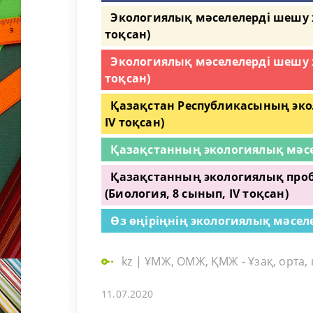
Экологиялық мәселелерді шешу ж
тоқсан)
Экологиялық мәселелерді шешу ж
тоқсан)
Қазақстан Республикасының эко
IV тоқсан)
Қазақстанның экологиялық мәселе
Қазақстанның экологиялық про
(Биология, 8 сынып, IV тоқсан)
Өз өңіріңнің экологиялық мәселе
kz
|
ҰМЖ, ОМЖ, ҚМЖ - Ұзақ, орта,
11.07.2020