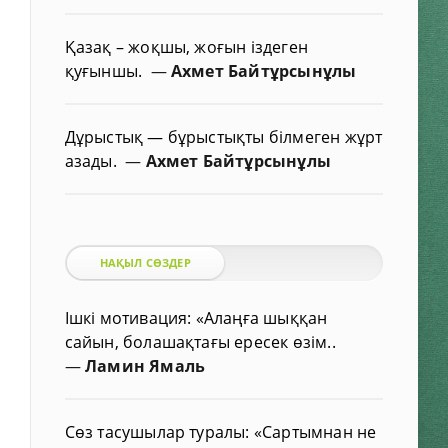
Қазақ – жоқшы, жоғын іздеген
қуғыншы.
—
Ахмет Байтұрсынұлы
Дұрыстық — бұрыстықты білмеген жұрт
азады.
—
Ахмет Байтұрсынұлы
НАҚЫЛ СӨЗДЕР
Ішкі мотивация: «Алаңға шыққан
сайын, болашақтағы ересек өзім..
—
Ламин Ямаль
Сөз тасушылар туралы: «Сартымнан не