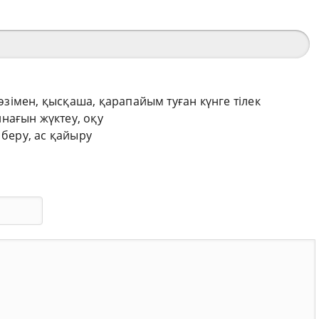
сөзімен, қысқаша, қарапайым туған күнге тілек
нағын жүктеу, оқу
 беру, ас қайыру