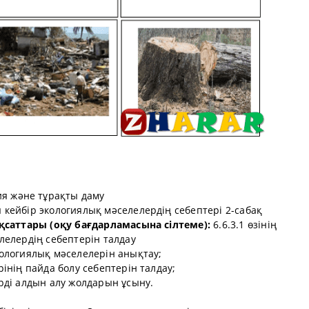
я және тұрақты даму
 кейбір экологиялық мәселелердің себептері 2-сабақ
ақсаттары (оқу бағдарламасына сілтеме):
6.6.3.1 өзінің
лелердің себептерін талдау
ологиялық мәселелерін анықтау;
інің пайда болу себептерін талдау;
рді алдын алу жолдарын ұсыну.