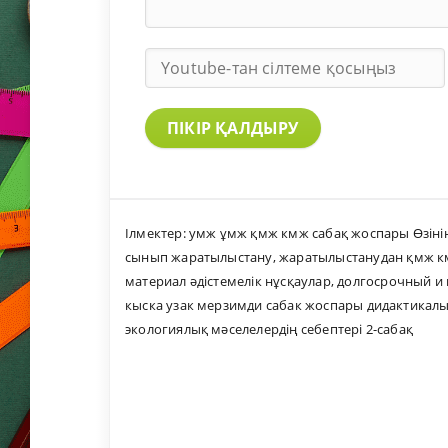
ПІКІР ҚАЛДЫРУ
Ілмектер:
умж ұмж қмж кмж сабақ жоспары Өзінің
сынып жаратылыстану
,
жаратылыстанудан қмж км
материал әдістемелік нұсқаулар
,
долгосрочный и 
кыска узак мерзимди сабак жоспары дидактикалы
экологиялық мәселелердің себептері 2-сабақ