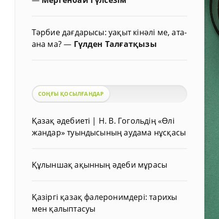
Тәрбие дағдарысы: уақыт кінәлі ме, ата-
ана ма?
—
Гүлден Талғатқызы
СОҢҒЫ ҚОСЫЛҒАНДАР
Қазақ әдебиеті | Н. В. Гогольдің «Өлі
жандар» туындысының аудама нұсқасы
Құлыншақ ақынның әдеби мұрасы
Қазіргі қазақ фалеронимдері: тарихы
мен қалыптасуы