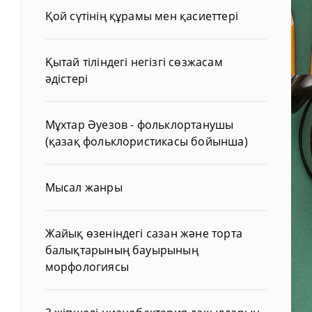
Қой сүтінің құрамы мен қасиеттері
Қытай тіліндегі негізгі сөзжасам
әдістері
Мұхтар Әуезов - фольклортанушы
(қазақ фольклористикасы бойынша)
Мысал жанры
Жайық өзеніндегі сазан және торта
балықтарының бауырының
морфологиясы