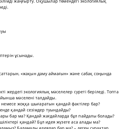
білімді жаңғырту. Оқушылар төмендегі экологиялық
еді.
луы
ептерін ұсынады.
саттарын, «жақын даму аймағын» және сабақ соңында
кті жердегі экологиялық мәселелер суреті беріледі. Топта
бойынша мәселені талдайды.
н немесе жоққа шығаратын қандай фактілер бар?
енде қандай сезімдер туындайды?
ары бар ма? Қандай жағдайларда бұл пайдалы болады?
іліктері қандай? Бұл идея жүзеге аса алады ма?
аламыз? Баламалы идеялар бар ма? – деген сұрақтар