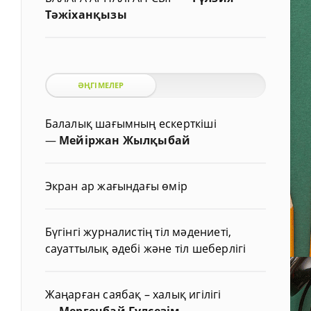
Тәжіханқызы
ӘҢГІМЕЛЕР
Балалық шағымның ескерткіші
—
Мейіржан Жылқыбай
Экран ар жағындағы өмір
Бүгінгі журналистің тіл мәдениеті,
сауаттылық әдебі және тіл шеберлігі
Жаңарған саябақ – халық игілігі
—
Мергенбай Гүлсезім