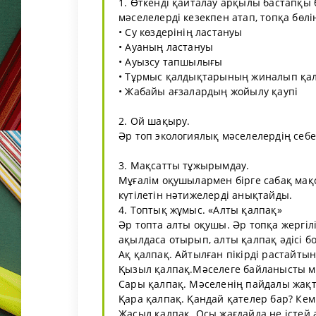
1. Өткенді қайталау арқылы бастапқы 
мәселелерді кезекпен атап, топқа бөлін
• Су көздерінің ластануы
• Ауаның ластануы
• Ауызсу тапшылығы
• Тұрмыс қалдықтарының жиналып қа
• Жабайы ағзалардың жойылу қаупі
2. Ой шақыру.
Әр топ экологиялық мәселелердің себ
3. Мақсатты тұжырымдау.
Мұғалім оқушылармен бірге сабақ мақ
күтілетін нәтижелерді анықтайды.
4. Топтық жұмыс. «Алты қалпақ»
Әр топта алты оқушы. Әр топқа жергілі
ақылдаса отырып, алты қалпақ әдісі 
Ақ қалпақ. Айтылған пікірді растайты
Қызыл қалпақ.Мәселеге байланысты м
Сары қалпақ. Мәселенің пайдалы жақт
Қара қалпақ. Қандай қателер бар? Кемш
Жасыл қалпақ. Осы жағдайда не істей 