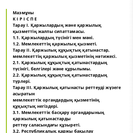
Мазмұны
К І Р І С П Е
Тарау І. Қаржылардың және қаржылық
қызметтің жалпы сипаттамасы.
1.1. Қаржылардың түсінігі мен мәні.
1.2. Мемлекеттің қаржылық қызметі.
Тарау ІІ. Қаржылық құқықтық қатынастар,
мемлекеттің қаржылық қызметінің нәтижесі.
2.1. Қаржылық құқықтық қатынастардың
түсінігі, белгілері және құрылымы.
2.2. Қаржылық құқықтық қатынастардың
түрлері.
Тарау ІІІ. Қаржылық қатынасты реттеуді жүзеге
асыратын
мемлекеттік органдардың қызметінің
құқықтық негіздері.
3.1. Мемлекеттік басқару органдарының
қаржылық қатынастарды
реттеу саласындағы құзыреті.
3.2. Республикалық қаржы бақылау