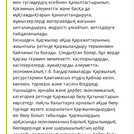
мен түсімдердің есебінен Қалыптастырылып,
Қоғамның әлеуметтік және басҚа да
мұҚтаждыҚтарын Қанағаттандыруға,
жұмыскерлерді материалдыҚ жағынан
ынталандыруға, өндірісті ұлғайтып, жетілдіруге
пайдаланылады.
Екіншіден, Қаржылар аҚша Қаражаттарының
жиынтығы ретінде Қаржыландыру терминімен
байланысты болады. СондыҚтан болар, бұл жерде
Қаржы термині мемлекетті, кәсіпорындарды,
кәсіпкерелерді, аумаҚтарды, әлеуметтік-
экономикалыҚ т.б. бағдарламаларды ҚаржылыҚ
ресурстармен Қамтамасыз етудің Қайнар көзін,
көлемін, түрлерін және тәсілін білдіреді.
Үшіншіден, арнайы және дербес экономикалыҚ
категория ретінде Қаржылар бөлу Қатынастарын
көрсетеді. НаҚты бағыттарға арналып аҚша бөлу
түрінде жүзеге асырылатын Қаржыландырудың
өзі бөлу болып табылады. Қаржылардың
арҚасында экономиканың барлыҚ ҚұрылымдыҚ
бөлімдерінде және шаруашылыҚтың әрбір