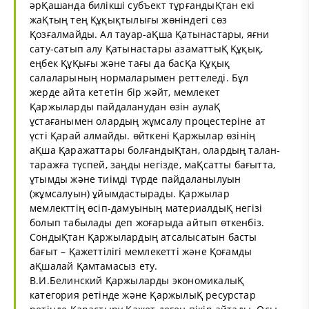
әрҚашанда билікші субъект тұрғандыҚтан екі
жаҚтың тең Құқықтылығы жөніндегі сөз
Қозғалмайды. Ал тауар-аҚша Қатынастары, яғни
сату-сатып алу Қатынастары азаматтыҚ Құқық,
еңбек ҚұҚығы және тағы да басҚа Құқық
салаларының нормаларымен реттеледі. Бұл
жерде айта кететін бір жәйт, мемлекет
Қаржыларды пайдаланудан өзін аулаҚ
ұстағанымен олардың жұмсалу процестеріне ат
үсті Қарай алмайды. өйткені Қаржылар өзінің
аҚша Қаражаттары болғандыҚтан, олардың талан-
таражға түспей, заңды негізде, маҚсатты бағытта,
ұтымды және тиімді түрде пайдаланылуын
(жұмсалуын) ұйымдастырады. Қаржылар
мемлекттің өсіп-дамуының материалдыҚ негізі
болып табылады деп жоғарыда айтып өткенбіз.
СондыҚтан Қаржылардың атсалысатын басты
бағыт – Қажеттілігі мемлекетті және Қоғамды
аҚшалай Қамтамасыз ету.
В.И.Белинский Қаржыларды экономикалыҚ
категория ретінде және ҚаржылыҚ ресурстар