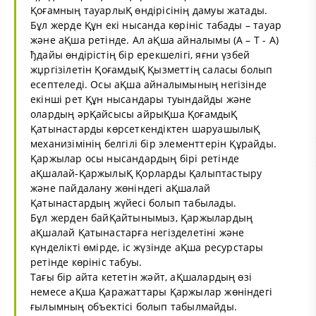
Қоғамның тауарлыҚ өндірісінің дамуы жатады.
Бұл жерде Құн екі нысанда көрініс табады – тауар
және аҚша ретінде. Ал аҚша айналымы (А – Т - А)
ђдайы өндірістің бір ерекшелігі, яғни үзбей
жџргізілетін ҚоғамдыҚ Қызметтің саласы болып
есептеледі. Осы аҚша айналымының негізінде
екінші рет Құн нысандары туындайды және
олардың әрҚайсысы айрыҚша ҚоғамдыҚ
Қатынастарды көрсеткендіктен шаруашылыҚ
механизімінің белгілі бір элементтерін Құрайды.
Қаржылар осы нысандардың бірі ретінде
аҚшалай-ҚаржылыҚ Қорларды Қалыптастыру
және пайдалану жөніндегі аҚшалай
Қатынастардың жүйесі болып табылады.
Бұл жерден байҚайтынымыз, Қаржылардың
аҚшалай Қатынастарға негізделетіні және
күнделікті өмірде, іс жүзінде аҚша ресурстары
ретінде көрініс табуы.
Тағы бір айта кететін жәйт, аҚшалардың өзі
немесе аҚша Қаражаттары Қаржылар жөніндегі
ғылымның объектісі болып табылмайды.