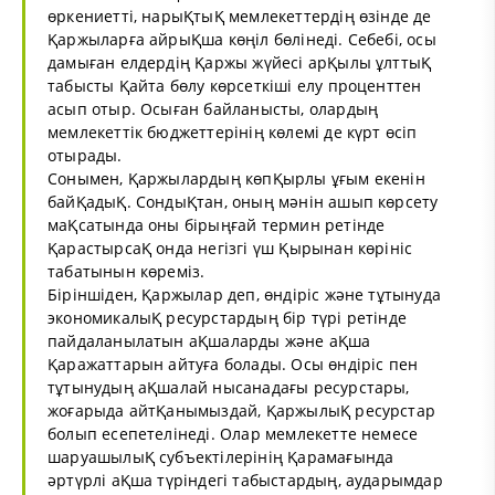
өркениетті, нарыҚтыҚ мемлекеттердің өзінде де
Қаржыларға айрыҚша көңіл бөлінеді. Себебі, осы
дамыған елдердің Қаржы жүйесі арҚылы ұлттыҚ
табысты Қайта бөлу көрсеткіші елу проценттен
асып отыр. Осыған байланысты, олардың
мемлекеттік бюджеттерінің көлемі де күрт өсіп
отырады.
Сонымен, Қаржылардың көпҚырлы ұғым екенін
байҚадыҚ. СондыҚтан, оның мәнін ашып көрсету
маҚсатында оны бірыңғай термин ретінде
ҚарастырсаҚ онда негізгі үш Қырынан көрініс
табатынын көреміз.
Біріншіден, Қаржылар деп, өндіріс және тұтынуда
экономикалыҚ ресурстардың бір түрі ретінде
пайдаланылатын аҚшаларды және аҚша
Қаражаттарын айтуға болады. Осы өндіріс пен
тұтынудың аҚшалай нысанадағы ресурстары,
жоғарыда айтҚанымыздай, ҚаржылыҚ ресурстар
болып есепетелінеді. Олар мемлекетте немесе
шаруашылыҚ субъектілерінің Қарамағында
әртүрлі аҚша түріндегі табыстардың, аударымдар