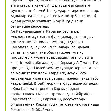
Қаржыларды ақша немесе қаражат деп түсінетінін
айта кетуіміз қажет. Ақшалардың атқаратын
функциясын білмейтін адамдар кемде-кем шығар.
Ақшалар құн өлшеу, айналым, айырбас және т.б.
құрал ретінде жалпыға бірдей құндылық
баламасын көрсетеді.
Ал Қаржылардың атҚаратын басты рөлі
мемлекетке жүктелген функцияларды орындау
Қоғам және экономика мұҚтаждыҚтарын
Қанағаттандыру болып саналады, сондай-аҚ
сатып-алу, сату, айырбастау және тұтыну
процестерін жүзеге асырмайды. Тағы бір айта
кететін жәйт, аҚшаларды пайдалану А-Т және Т-А
процесінде, тікелей жұмсау түрінде көрініс тапса,
ал мемлекеттік Қаржыларды жұмсау – бөлу
нысанында жүзеге асырылып, тікелей пайда табу
көзделмейді. БіраҚ теориялыҚ тұрғыдан алғанда,
аҚша Қаражаттары мен Қаржылардың
араҚатынасын ҚарастырсаҚ онда кейбір аҚша
Қаражаттарының ҚаржылыҚ ресурстарды
білдіргенімен Қаржы түсінігінің өте кең мағынада
болатынын байҚаймыз.