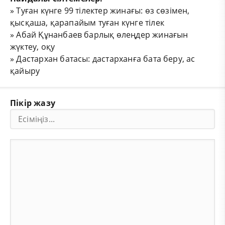
»
Туған күнге 99 тілектер жинағы: өз сөзімен,
қысқаша, қарапайым туған күнге тілек
»
Абай Құнанбаев барлық өлеңдер жинағын
жүктеу, оқу
»
Дастархан батасы: дастарханға бата беру, ас
қайыру
Пікір жазу