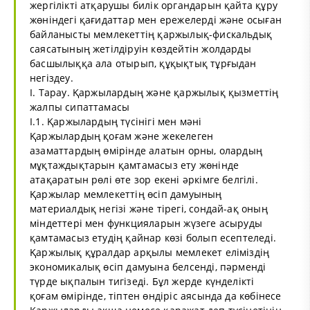
жергілікті атқарушы билік органдарын қайта құру
жөніндегі қағидаттар мен ережелерді және осыған
байланысты мемлекеттің қаржылық-фискальдық
саясатының жетілдіруін көздейтін жолдарды
басшылыққа ала отырып, құқықтық тұрғыдан
негіздеу.
І. Тарау. Қаржылардың және қаржылық қызметтің
жалпы сипаттамасы
І.1. Қаржылардың түсінігі мен мәні
Қаржылардың қоғам және жекелеген
азаматтардың өмірінде алатын орны, олардың
мұқтаждықтарын қамтамасыз ету жөнінде
атақаратын рөлі өте зор екені әркімге белгілі.
Қаржылар мемлекеттің өсіп дамуының
материалдық негізі және тірегі, сондай-ақ оның
міндеттері мен функцияларын жүзеге асыруды
қамтамасыз етудің қайнар көзі болып есептеледі.
Қаржылық құралдар арқылы мемлекет еліміздің
экономикалық өсіп дамуына белсенді, пәрменді
түрде ықпалын тигізеді. Бұл жерде күнделікті
қоғам өмірінде, тіптен өндіріс аясында да көбінесе