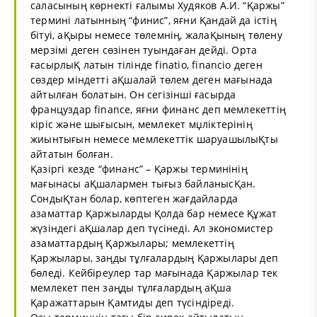
саласының көрнекті ғалымы Худяков А.И. “Қаржы”
термині латынның “финис”, яғни Қандай да істің
бітуі, аҚыры немесе төлемнің, жалаҚының төлену
мерзімі деген сөзінен туындаған дейді. Орта
ғасырлыҚ латын тілінде finatio, financio деген
сөздер міндетті аҚшалай төлем деген мағынада
айтылған болатын. Он сегізінші ғасырда
француздар financе, яғни финанс деп мемлекеттің
кіріс және шығысын, мемлекет мџліктерінің
жиынтығын немесе мемлекеттік шаруашылыҚты
айтатын болған.
Қазіргі кезде “финанс” – Қаржы терминінің
мағынасы аҚшалармен тығыз байланысҚан.
СондыҚтан болар, көптеген жағдайларда
азаматтар Қаржыларды Қолда бар немесе Құжат
жүзіндегі аҚшалар деп түсінеді. Ал экономистер
азаматтардың Қаржылары; мемлекеттің
Қаржылары, заңды тұлғалардың Қаржылары деп
бөледі. Кейбіреулер тар мағынада Қаржылар тек
мемлекет пен заңды тұлғалардың аҚша
Қаражаттарын Қамтиды деп түсіндіреді.