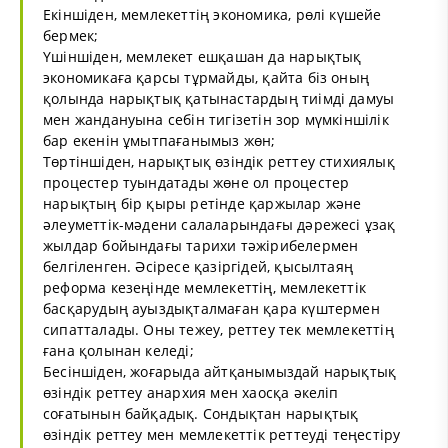
Екіншіден, мемлекеттің экономика, рөлі күшейе
бермек;
Үшіншіден, мемлекет ешқашан да нарықтық
экономикаға қарсы тұрмайды, қайта біз оның
қолында нарықтық қатынастардың тиімді дамуы
мен жандануына себін тигізетін зор мүмкіншілік
бар екенін ұмытпағанымыз жөн;
Төртіншіден, нарықтық өзіндік реттеу стихиялық
процестер туындатады жөне ол процестер
нарықтың бір қыры ретінде қаржылар және
әлеуметтік-мәдени салаларындағы дәрежесі ұзақ
жылдар бойындағы тарихи тәжірибелермен
белгіленген. Әсіресе қазіргідей, қысылтаяң
реформа кезеңінде мемлекеттің, мемлекеттік
басқарудың ауыздықталмаған қара күштермен
сипатталады. Оны тежеу, реттеу тек мемлекеттің
ғана қолынан келеді;
Бесіншіден, жоғарыда айтқанымыздай нарықтық
өзіндік реттеу анархия мен хаосқа әкеліп
соғатынын байқадық. Сондықтан нарықтық
өзіндік реттеу мен мемлекеттік реттеуді теңестіру