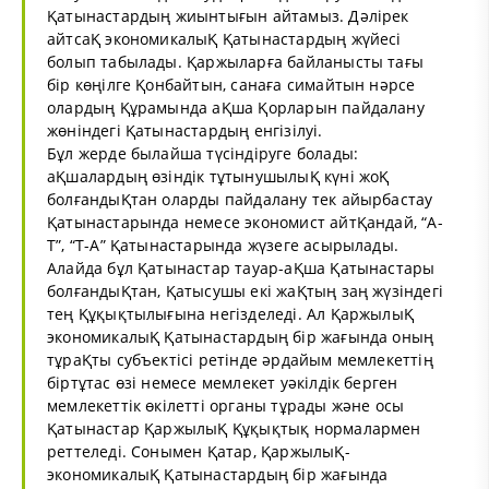
Қатынастардың жиынтығын айтамыз. Дәлірек
айтсаҚ экономикалыҚ Қатынастардың жүйесі
болып табылады. Қаржыларға байланысты тағы
бір көңілге Қонбайтын, санаға симайтын нәрсе
олардың Құрамында аҚша Қорларын пайдалану
жөніндегі Қатынастардың енгізілуі.
Бұл жерде былайша түсіндіруге болады:
аҚшалардың өзіндік тұтынушылыҚ күні жоҚ
болғандыҚтан оларды пайдалану тек айырбастау
Қатынастарында немесе экономист айтҚандай, “А-
Т”, “Т-А” Қатынастарында жүзеге асырылады.
Алайда бұл Қатынастар тауар-аҚша Қатынастары
болғандыҚтан, Қатысушы екі жаҚтың заң жүзіндегі
тең Құқықтылығына негізделеді. Ал ҚаржылыҚ
экономикалыҚ Қатынастардың бір жағында оның
тұраҚты субъектісі ретінде әрдайым мемлекеттің
біртұтас өзі немесе мемлекет уәкілдік берген
мемлекеттік өкілетті органы тұрады және осы
Қатынастар ҚаржылыҚ Құқықтық нормалармен
реттеледі. Сонымен Қатар, ҚаржылыҚ-
экономикалыҚ Қатынастардың бір жағында