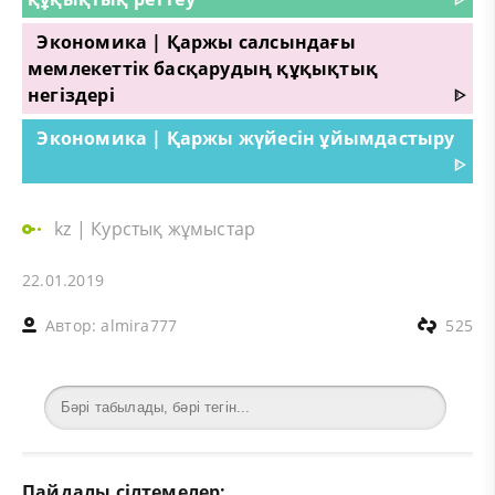
Экономика | Қаржы салсындағы
мемлекеттік басқарудың құқықтық
негіздері
ᐈ
Экономика | Қаржы жүйесін ұйымдастыру
ᐈ
kz
|
Курстық жұмыстар
22.01.2019
Автор:
almira777
525
Пайдалы сілтемелер: