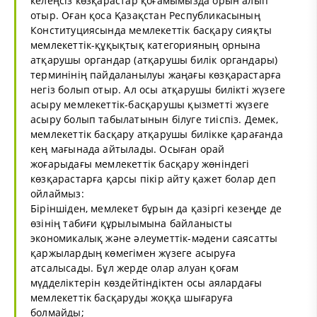
келеңсіз көзқарастар қоғамымызда орын алып
отыр. Оған қоса Қазақстан Республикасының
Конституциясында мемлекеттік басқару сияқты
мемлекеттік-құқықтық категорияның орнына
атқарушы органдар (атқарушы билік органдары)
терминінің пайдаланылуы жаңағы көзқарастарға
негіз болып отыр. Ал осы атқарушы билікті жүзеге
асыру мемлекеттік-басқарушы қызметті жүзеге
асыру болып табылатынын білуге тиіспіз. Демек,
мемлекеттік басқару атқарушы билікке қарағанда
кең мағынада айтылады. Осыған орай
жоғарыдағы мемлекеттік басқару жөніндегі
көзқарастарға қарсы пікір айту қажет болар деп
ойлаймыз:
Біріншіден, мемлекет бұрын да қазіргі кезеңде де
өзінің табиғи құрылымына байланысты
экономикалық және әлеуметтік-мәдени саясатты
қаржылардың көмегімен жүзеге асыруға
атсалысады. Бұл жерде олар алуан қоғам
мүдделіктерін көздейтіндіктен осы аялардағы
мемлекеттік басқаруды жоққа шығаруға
болмайды;