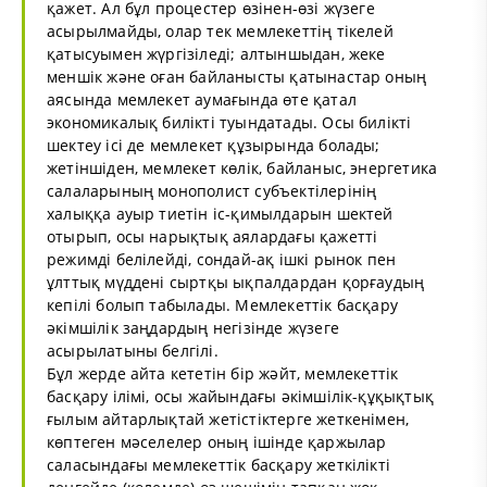
қажет. Ал бұл процестер өзінен-өзі жүзеге
асырылмайды, олар тек мемлекеттің тікелей
қатысуымен жүргізіледі; алтыншыдан, жеке
меншік және оған байланысты қатынастар оның
аясында мемлекет аумағында өте қатал
экономикалық билікті туындатады. Осы билікті
шектеу ісі де мемлекет құзырында болады;
жетіншіден, мемлекет көлік, байланыс, энергетика
салаларының монополист субъектілерінің
халыққа ауыр тиетін іс-қимылдарын шектей
отырып, осы нарықтық аялардағы қажетті
режимді белілейді, сондай-ақ ішкі рынок пен
ұлттық мүддені сыртқы ықпалдардан қорғаудың
кепілі болып табылады. Мемлекеттік басқару
әкімшілік заңдардың негізінде жүзеге
асырылатыны белгілі.
Бұл жерде айта кететін бір жәйт, мемлекеттік
басқару ілімі, осы жайындағы әкімшілік-құқықтық
ғылым айтарлықтай жетістіктерге жеткенімен,
көптеген мәселелер оның ішінде қаржылар
саласындағы мемлекеттік басқару жеткілікті