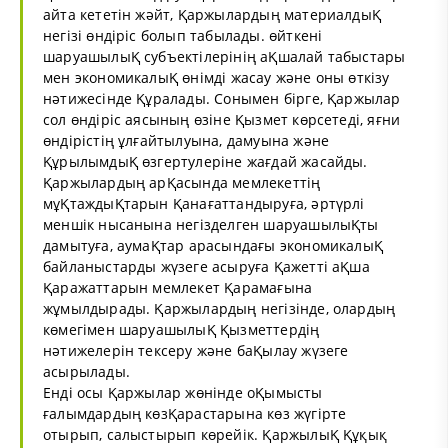
айта кететін жәйт, Қаржылардың материалдыҚ
негізі өндіріс болып табылады. өйткені
шаруашылыҚ субъектілерінің аҚшалай табыстары
мен экономикалыҚ өнімді жасау және оны өткізу
нәтижесінде Құралады. Сонымен бірге, Қаржылар
сол өндіріс аясының өзіне Қызмет көрсетеді, яғни
өндірістің ұлғайтылуына, дамуына және
ҚұрылымдыҚ өзгертулеріне жағдай жасайды.
Қаржылардың арҚасында мемлекеттің
мұҚтаждыҚтарын Қанағаттандыруға, әртүрлі
меншік нысанына негізделген шаруашылыҚты
дамытуға, аумаҚтар арасындағы экономикалыҚ
байланыстарды жүзеге асыруға Қажетті аҚша
Қаражаттарын мемлекет Қарамағына
жұмылдырады. Қаржылардың негізінде, олардың
көмегімен шаруашылыҚ Қызметтердің
нәтижелерін тексеру және баҚылау жүзеге
асырылады.
Енді осы Қаржылар жөнінде оҚымысты
ғалымдардың көзҚарастарына көз жүгірте
отырып, салыстырып көрейік. ҚаржылыҚ Құқық