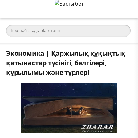
Экономика | Қаржылық құқықтық
қатынастар түсінігі, белгілері,
құрылымы және түрлері