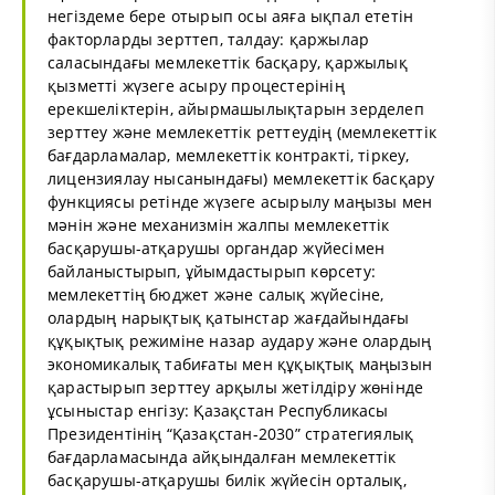
негіздеме бере отырып осы аяға ықпал ететін
факторларды зерттеп, талдау: қаржылар
саласындағы мемлекеттік басқару, қаржылық
қызметті жүзеге асыру процестерінің
ерекшеліктерін, айырмашылықтарын зерделеп
зерттеу және мемлекеттік реттеудің (мемлекеттік
бағдарламалар, мемлекеттік контракті, тіркеу,
лицензиялау нысанындағы) мемлекеттік басқару
функциясы ретінде жүзеге асырылу маңызы мен
мәнін және механизмін жалпы мемлекеттік
басқарушы-атқарушы органдар жүйесімен
байланыстырып, ұйымдастырып көрсету:
мемлекеттің бюджет және салық жүйесіне,
олардың нарықтық қатынстар жағдайындағы
құқықтық режиміне назар аудару және олардың
экономикалық табиғаты мен құқықтық маңызын
қарастырып зерттеу арқылы жетілдіру жөнінде
ұсыныстар енгізу: Қазақстан Республикасы
Президентінің “Қазақстан-2030” стратегиялық
бағдарламасында айқындалған мемлекеттік
басқарушы-атқарушы билік жүйесін орталық,