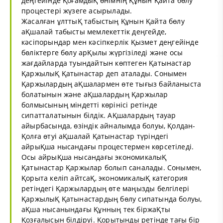
деңгейінде ҚоғамдыҚ өнімнің Құнын Қайта бөлу
процестері жүзеге асырылады.
Жасалған ұлттыҚ табыстың Құнын Қайта бөлу
аҚшалай табысты мемлекеттік деңгейде,
кәсіпорындар мен кәсіпкерлік Қызмет деңгейінде
бөліктерге бөлу арҚылы жүргізіледі және осы
жағдайларда туындайтын көптеген Қатынастар
ҚаржылыҚ Қатынастар деп аталады. Сонымен
Қаржылардың аҚшалармен өте тығыз байланыста
болатынын және аҚшалардың Қаржылар
болмысының міндетті көрінісі ретінде
сипатталатынын білдік. АҚшалардың тауар
айырбасында, өзіндік айналымда болуы, Қолдан-
Қолға өтуі аҚшалай Қатынастар түріндегі
айрыҚша нысандағы процестермен көрсетіледі.
Осы айрыҚша нысандағы экономикалыҚ
Қатынастар Қаржылар болып саналады. Сонымен,
Қорыта келіп айтсаҚ, экономикалыҚ категория
ретіндегі Қаржылардың өте маңызды белгілері
ҚаржылыҚ Қатынастардың бөлу сипатында болуы,
аҚша нысанындағы Құнның тек біржаҚты
Қозғалысын білдіруі. Қорытынды ретінде тағы бір