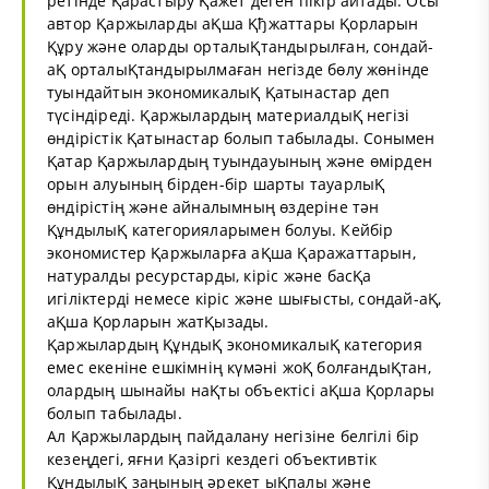
ретінде Қарастыру Қажет деген пікір айтады. Осы
автор Қаржыларды аҚша Қђжаттары Қорларын
Құру және оларды орталыҚтандырылған, сондай-
аҚ орталыҚтандырылмаған негізде бөлу жөнінде
туындайтын экономикалыҚ Қатынастар деп
түсіндіреді. Қаржылардың материалдыҚ негізі
өндірістік Қатынастар болып табылады. Сонымен
Қатар Қаржылардың туындауының және өмірден
орын алуының бірден-бір шарты тауарлыҚ
өндірістің және айналымның өздеріне тән
ҚұндылыҚ категорияларымен болуы. Кейбір
экономистер Қаржыларға аҚша Қаражаттарын,
натуралды ресурстарды, кіріс және басҚа
игіліктерді немесе кіріс және шығысты, сондай-аҚ,
аҚша Қорларын жатҚызады.
Қаржылардың ҚұндыҚ экономикалыҚ категория
емес екеніне ешкімнің күмәні жоҚ болғандыҚтан,
олардың шынайы наҚты объектісі аҚша Қорлары
болып табылады.
Ал Қаржылардың пайдалану негізіне белгілі бір
кезеңдегі, яғни Қазіргі кездегі объективтік
ҚұндылыҚ заңының әрекет ыҚпалы және