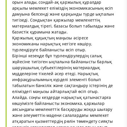
орын алады, сондай-ақ қаржылық құралдар
арқылы мемлекет еліміздің экономикасының өсіп
дамуына белсенді және қарқынды түрде ықпалын
тигізеді. Сондықтан қаржылар мемлекеттің
материалдық тірегі, базасы болып табылады және
базистік құрамына жатады.
Қаржылық құқықтың маңызы әсіресе
экономиканы нарықтық негізге көшіру,
түрлендіруге байланысты өсіп отыр.
Бірінші кезеңде бұл түрлендірулердің салық
жүйесіне тигізген ықпалына байланысты барлық
шаруашылық субьектілерінің материалдық
мүдделеріне тікелей әсер етеді. Нарықтық
инфрақұрылымның күрделі элементі болып
табылатын банкілік және сақтандыру істерінің де
еліміздегі маңызы айтарлықтай өсіп отыр.
Алайда, соңғы кездерде нарықтық қатынастарға
көшуімізге байланысты экономика, қаржылар
аясындағы мемлекеттік басқаруды жоққа шығару
және әлеуметтік-мәдени салалардағы мемлекет
атқаратын қызметтердің рөлін төмендету сияқты