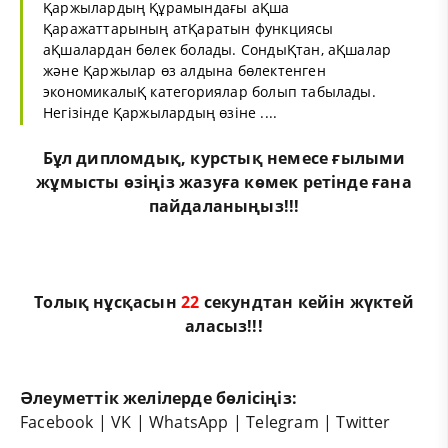
Қаржылардың Құрамындағы аҚша
Қаражаттарының атҚаратын функциясы
аҚшалардан бөлек болады. СондыҚтан, аҚшалар
және Қаржылар өз алдына бөлектенген
экономикалыҚ категориялар болып табылады.
Негізінде Қаржылардың өзіне ....
Бұл
дипломдық
,
курстық
немесе
ғылыми
жұмыс
ты өзіңіз жазуға көмек ретінде ғана
пайдаланыңыз!!!
Толық нұсқасын
22
секундтан кейін жүктей
аласыз!!!
Әлеуметтік желілерде бөлісіңіз:
Facebook
|
VK
|
WhatsApp
|
Telegram
|
Twitter