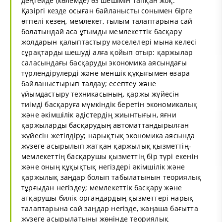
деңгейде (көлемде) өз шешімін тапқан жоқ.
Қазіргі кезде осыған байланысты сонымен бірге
өтпелі кезең, мемлекет, ғылым талаптарына сай
болатындай аса ұтымды мемлекеттік басқару
жолдарын қалыптастыру мәселелері мына келесі
сұрақтарды шешуді алға қойып отыр: қаржылар
саласындағы басқаруды экономика аясындағы
түрлендірулерді және меншік құқығымен өзара
байланыстырып талдау; есептеу және
ұйымдастыру техникасының, қаржы жүйесін
тиімді басқаруға мүмкіндік беретін экономикалық
және әкімшілік әдістердің жиынтығын, яғни
қаржыларды басқарудың автоматтандырылған
жүйесін жетілдіру; нарықтық экономика аясында
жүзеге асырылып жатқан қаржылық қызметтің-
мемлекеттің басқарушы қызметтің бір түрі екенін
және оның құқықтық негіздері әкімшілік және
қаржылық заңдар болып табылатынын теориялық
тұрғыдан негіздеу; мемлекеттік басқару және
атқарушы билік органдардың қызметтері нарық
талаптарына сай заңдар негізде, жаңаша бағытта
жүзеге асырылатыны жөнінде теориялық