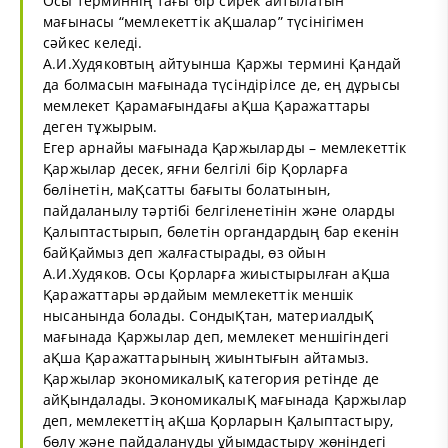
Осы терминнің тағы бір сирек айтылатын
мағынасы “мемлекеттік аҚшалар” түсінігімен
сәйкес келеді.
А.И.Худяковтың айтуынша Қаржы термині Қандай
да болмасын мағынада түсіндірілсе де, ең дұрысы
мемлекет Қарамағындағы аҚша Қаражаттары
деген тұжырым.
Егер арнайы мағынада Қаржыларды – мемлекеттік
Қаржылар десек, яғни белгілі бір Қорларға
бөлінетін, маҚсатты бағыты болатынын,
пайдаланылу тәртібі белгіленетінін және оларды
Қалыптастырып, бөлетін органдардың бар екенін
байҚаймыз деп жалғастырады, өз ойын
А.И.Худяков. Осы Қорларға жиыстырылған аҚша
Қаражаттары әрдайым мемлекеттік меншік
нысанында болады. СондыҚтан, материалдыҚ
мағынада Қаржылар деп, мемлекет меншігіндегі
аҚша Қаражаттарының жиынтығын айтамыз.
Қаржылар экономикалыҚ категория ретінде де
айҚындалады. ЭкономикалыҚ мағынада Қаржылар
деп, мемлекеттің аҚша Қорларын Қалыптастыру,
бөлу және пайдалануды ұйымдастыру жөніндегі