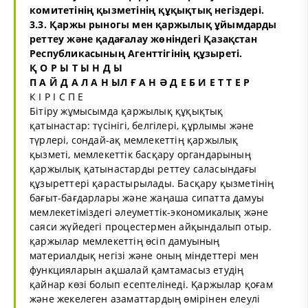
комитетінің қызметінің құқықтық негіздері.
3.3. Қаржы рыногы мен қаржылық ұйымдарды
реттеу және қадағалау жөніндегі Қазақстан
Республикасының Агенттігінің құзыреті.
Қ О Р Ы Т Ы Н Д Ы
П А Й Д А Л А Н ЫЛ Ғ А Н Ә Д Е Б И Е Т Т Е Р
К І Р І С П Е
Бiтiру жұмысымда қаржылық құқықтық
қатынастар: түсінігі, белгілері, құрлымы және
түрлері, сондай-ақ мемлекеттің қаржылық
қызметі, мемлекеттік басқару органдарының
қаржылық қатынастарды реттеу саласындағы
құзыреттері қарастырылады. Басқару қызметінің
бағыт-бағдарлары және жаңаша сипатта дамуы
мемлекетіміздегі әлеуметтік-экономикалық және
саяси жүйедегі процестермен айқындалып отыр.
қаржылар мемлекеттің өсіп дамуының
материалдық негізі және оның міндеттері мен
функцияларын ақшалай қамтамасыз етудің
қайнар көзі болып есептелінеді. Қаржылар қоғам
және жекелеген азаматтардың өмірінен елеулі