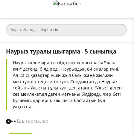
Наурыз туралы шығарма - 5 сыныпқа
Наурыз-көне иран сөзі,қазақша мағынасы "жаңа
күн" дегенді білдіреді. Наурыздың 8-і аналар күні.
Ал 22-сі қазақтар үшін жыл басы-жаңа жыл,күн
мен түннің теңелетін күні. Сондықтан да Наурыз
тойын - Ұлыстың ұлы күні деп атаған. "Ұлыс" деген
сөз мемлекет,ел деген мағнаны білдіреді. Жер беті
бусанып, қар еріп, көк шыға бастайтын бұл
уақытты......
Шығармалар