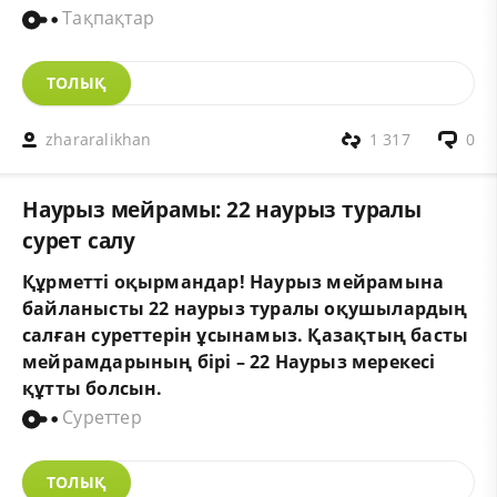
Тақпақтар
ТОЛЫҚ
zhararalikhan
1 317
0
Наурыз мейрамы: 22 наурыз туралы
сурет салу
Құрметті оқырмандар! Наурыз мейрамына
байланысты 22 наурыз туралы оқушылардың
салған суреттерін ұсынамыз.
Қазақтың басты
мейрамдарының бірі – 22 Наурыз мерекесі
құтты болсын.
Суреттер
ТОЛЫҚ