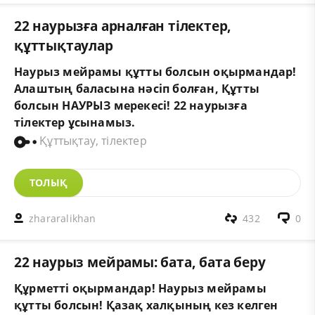
22 наурызға арналған тілектер,
құттықтаулар
Наурыз мейрамы құтты болсын оқырмандар!
Алаштың баласына нәсіп болған, Құтты
болсын НАУРЫЗ мерекесі! 22 наурызға
тілектер ұсынамыз.
Құттықтау, тілектер
ТОЛЫҚ
zhararalikhan
432
0
22 наурыз мейрамы: бата, бата беру
Құрметті оқырмандар! Наурыз мейрамы
құтты болсын! Қазақ халқының кез келген