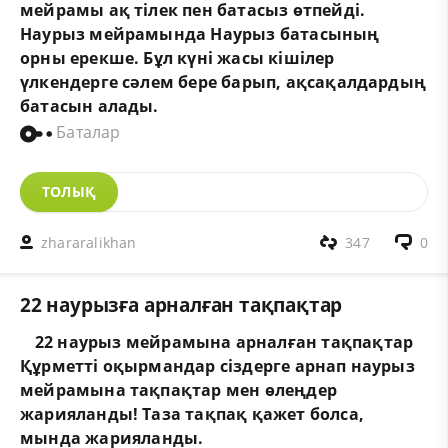
мейрамы ақ тілек пен батасыз өтпейді.
Наурыз мейрамында Наурыз батасының
орны ерекше. Бұл күні жасы кішілер
үлкендерге сәлем бере барып, ақсақалдардың
батасын алады.
Баталар
ТОЛЫҚ
zhararalikhan
347
0
22 наурызға арналған тақпақтар
22 наурыз мейрамына арналған тақпақтар
Құрметті оқырмандар сіздерге арнап наурыз
мейрамына тақпақтар мен өлеңдер
жарияланды! Таза тақпақ қажет болса,
мында
жарияланды.