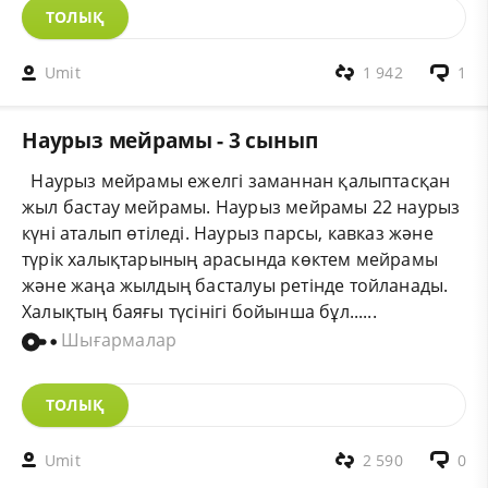
ТОЛЫҚ
Umit
1 942
1
Наурыз мейрамы - 3 сынып
Наурыз мейрамы ежелгі заманнан қалыптасқан
жыл бастау мейрамы. Наурыз мейрамы 22 наурыз
күні аталып өтіледі. Наурыз парсы, кавказ және
түрік халықтарының арасында көктем мейрамы
және жаңа жылдың басталуы ретінде тойланады.
Халықтың баяғы түсінігі бойынша бұл......
Шығармалар
ТОЛЫҚ
Umit
2 590
0