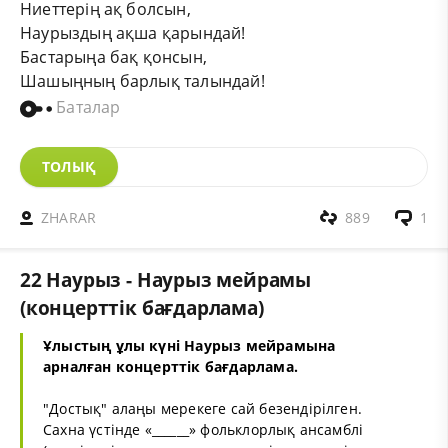
Ниеттерің ақ болсын,
Наурыздың ақша қарындай!
Бастарыңа бақ қонсын,
Шашыңның барлық талындай!
Баталар
ТОЛЫҚ
ZHARAR
889
1
22 Наурыз - Наурыз мейрамы
(концерттік бағдарлама)
Ұлыстың ұлы күні Наурыз мейрамына
арналған концерттік бағдарлама.
"Достық" алаңы мерекеге сай безендірілген.
Сахна үстінде «______» фольклорлық ансамблі