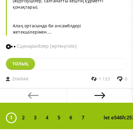
(жүргізушілер, салтанатты кештің құрметті
қонақтары).
Алаң ортасында би ансамблдері
жетекшілерімен....
Сценарийлер (ертеңгілік)
ТОЛЫҚ
ZHARAR
1 133
0
1
2
3
4
5
6
7