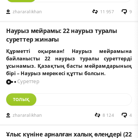
zhararalikhan
11 957
9
Наурыз мейрамы: 22 наурыз туралы
суреттер жинағы
Құрметті оқырман! Наурыз мейрамына
байланысты 22 наурыз туралы суреттерді
ұсынамыз.
Қазақтың басты мейрамдарының
бірі – Наурыз мерекесі құтты болсын.
Суреттер
ТОЛЫҚ
zhararalikhan
8 124
4
Ұлыс күніне арналған халық өлеңдері (22