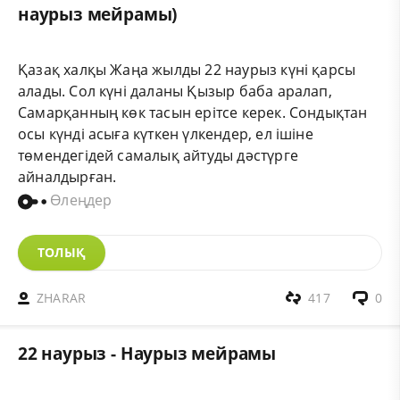
наурыз мейрамы)
Қазақ халқы Жаңа жылды 22 наурыз күні қарсы
алады. Сол күні даланы Қызыр баба аралап,
Самарқанның көк тасын ерітсе керек. Сондықтан
осы күнді асыға күткен үлкендер, ел ішіне
төмендегідей самалық айтуды дәстүрге
айналдырған.
Өлеңдер
ТОЛЫҚ
ZHARAR
417
0
22 наурыз - Наурыз мейрамы