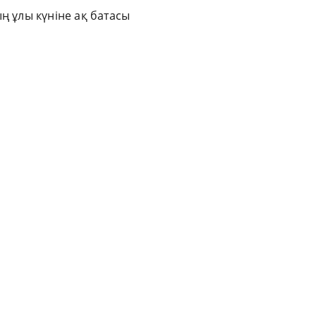
ң ұлы күніне ақ батасы