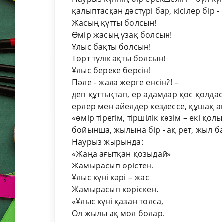
қалыптасқан дәстүрі бар, кісілер бір -
Жасың құтты болсын!
Өмір жасың ұзақ болсын!
Ұлыс бақты болсын!
Төрт түлік ақты болсын!
Ұлыс береке берсін!
Пәле - жала жерге енсін?! –
деп құттықтап, ер адамдар қос қолдас
ерлер мен әйелдер кездессе, құшақ а
«өмір тірегім, тіршілік көзім – екі қол
бойынша, жылына бір - ақ рет, жыл б
Наурыз жырында:
«Жаңа ағытқан қозыдай»
Жамырасып өрістен.
Ұлыс күні кәрі – жас
Жамырасып көріскен.
«Ұлыс күні қазан толса,
Ол жылы ақ мол болар.