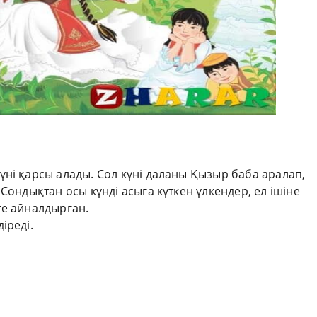
ні қарсы алады. Сол күні даланы Қызыр баба аралап,
Сондықтан осы күнді асыға күткен үлкендер, ел ішіне
ге айналдырған.
іреді.