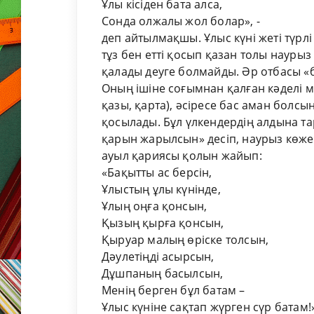
Ұлы кісіден бата алса,
Сонда олжалы жол болар», -
деп айтылмақшы. Ұлыс күні жеті түрлі 
тұз бен етті қосып қазан толы наурыз
қалады деуге болмайды. Әр отбасы «б
Оның ішіне соғымнан қалған кәделі м
қазы, қарта), әсіресе бас аман болсын 
қосылады. Бұл үлкендердің алдына т
қарын жарылсын» десіп, наурыз көжен
ауыл қариясы қолын жайып:
«Бақытты ас берсін,
Ұлыстың ұлы күнінде,
Ұлың оңға қонсын,
Қызың қырға қонсын,
Қыруар малың өріске толсын,
Дәулетіңді асырсын,
Дұшпаның басылсын,
Менің берген бұл батам –
Ұлыс күніне сақтап жүрген сүр батам!»