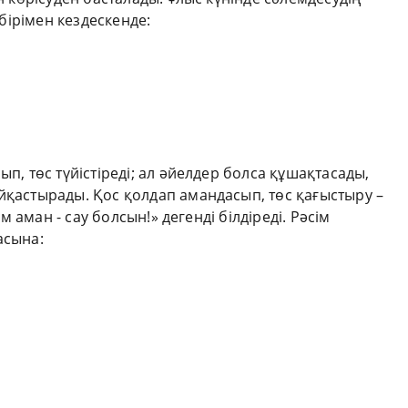
 бірімен кездескенде:
ып, төс түйістіреді; ал әйелдер болса құшақтасады,
йқастырады. Қос қолдап амандасып, төс қағыстыру –
ым аман - сау болсын!» дегенді білдіреді. Рәсім
асына: