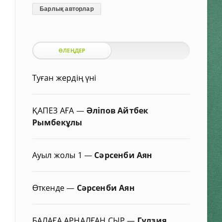
Барлық авторлар
ӨЛЕҢДЕР
Туған жердің үні
ҚАПЕЗ АҒА
—
Әліпов Айтбек
Рымбекұлы
Ауыл жолы 1
—
Сәрсенби Аян
Өткенде
—
Сәрсенби Аян
БАЛАҒА АРНАЛҒАН СЫР
—
Гүлзия