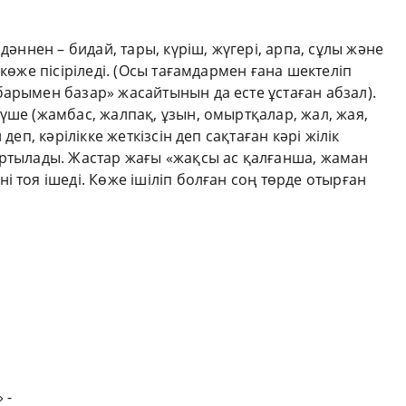
дәннен – бидай, тары, күріш, жүгері, арпа, сұлы және
 көже пісіріледі. (Осы тағамдармен ғана шектеліп
арымен базар» жасайтынын да есте ұстаған абзал).
үше (жамбас, жалпақ, ұзын, омыртқалар, жал, жая,
деп, кәрілікке жеткізсін деп сақтаған кәрі жілік
артылады. Жастар жағы «жақсы ас қалғанша, жаман
і тоя ішеді. Көже ішіліп болған соң төрде отырған
 -