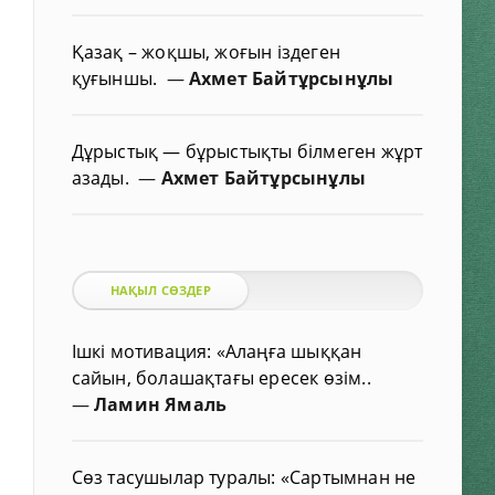
Қазақ – жоқшы, жоғын іздеген
қуғыншы.
—
Ахмет Байтұрсынұлы
Дұрыстық — бұрыстықты білмеген жұрт
азады.
—
Ахмет Байтұрсынұлы
НАҚЫЛ СӨЗДЕР
Ішкі мотивация: «Алаңға шыққан
сайын, болашақтағы ересек өзім..
—
Ламин Ямаль
Сөз тасушылар туралы: «Сартымнан не