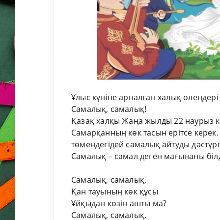
Ұлыс күніне арналған халық өлеңдері
Самалық, самалық!
Қазақ халқы Жаңа жылды 22 наурыз кү
Самарқанның көк тасын ерітсе керек. 
төмендегідей самалық айтуды дәстүр
Самалық – самал деген мағынаны білд
Самалық, самалық,
Қан тауының көк құсы
Ұйқыдан көзін ашты ма?
Самалық, самалық,