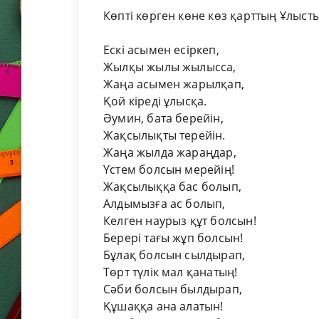
Көпті көрген көне көз қарттың Ұлысты
Ескі асымен есіркеп,
Жылқы жылы жылысса,
Жаңа асымен жарылқап,
Қой кіреді ұлысқа.
Әумин, бата берейін,
Жақсылықты терейін.
Жаңа жылда жараңдар,
Үстем болсын мерейің!
Жақсылыққа бас болып,
Алдымызға ас болып,
Келген наурыз құт болсын!
Берері тағы жұп болсын!
Бұлақ болсын сылдырап,
Төрт түлік мал қанатың!
Сәби болсын былдырап,
Құшаққа ана алатын!