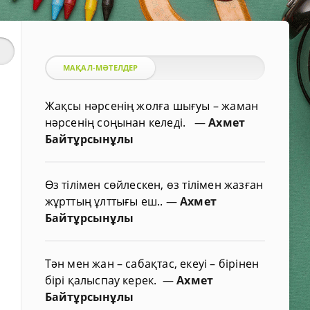
МАҚАЛ-МӘТЕЛДЕР
Жақсы нәрсенің жолға шығуы – жаман
нәрсенің соңынан келеді.
—
Ахмет
Байтұрсынұлы
Өз тілімен сөйлескен, өз тілімен жазған
жұрттың ұлттығы еш..
—
Ахмет
Байтұрсынұлы
Тән мен жан – сабақтас, екеуі – бірінен
бірі қалыспау керек.
—
Ахмет
Байтұрсынұлы