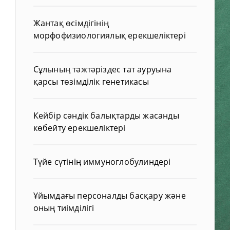
Жантақ өсімдігінің
морфофизиологиялық ерекшеліктері
Сұлының тәжтәріздес тат ауруына
қарсы төзімділік генетикасы
Кейбір сәндік балықтарды жасанды
көбейту ерекшеліктері
Түйе сүтінің иммуноглобулиндері
Ұйымдағы персоналды басқару және
оның тиімділігі