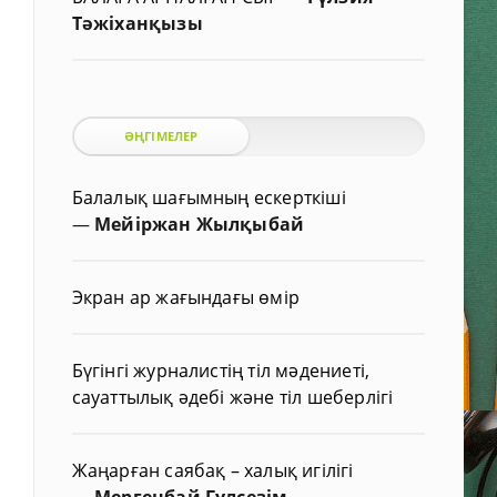
Тәжіханқызы
ӘҢГІМЕЛЕР
Балалық шағымның ескерткіші
—
Мейіржан Жылқыбай
Экран ар жағындағы өмір
Бүгінгі журналистің тіл мәдениеті,
сауаттылық әдебі және тіл шеберлігі
Жаңарған саябақ – халық игілігі
—
Мергенбай Гүлсезім