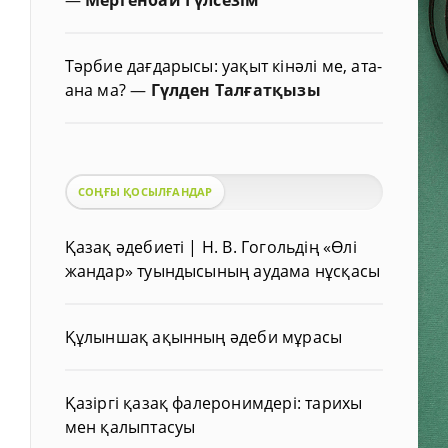
Тәрбие дағдарысы: уақыт кінәлі ме, ата-
ана ма?
—
Гүлден Талғатқызы
СОҢҒЫ ҚОСЫЛҒАНДАР
Қазақ әдебиеті | Н. В. Гогольдің «Өлі
жандар» туындысының аудама нұсқасы
Құлыншақ ақынның әдеби мұрасы
Қазіргі қазақ фалеронимдері: тарихы
мен қалыптасуы