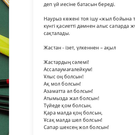
деп үй иесіне батасын береді.
Наурыз көжені тоя ішу «жыл бойына 
күнгі қасиетті дәмнен алыс сапарда 
сақталады.
Жастан - ізет, үлкеннен – ақыл
Жастардың сәлемі!
Ассалаумағалейкум!
Ұлыс оң болсын!
Ақ мол болсын!
Азаматта әл болсын!
Атымызда жал болсын!
Түйеде қом болсын,
Қара малда қоң болсын,
Ұсақ малда шел болсын!
Сапар шексең жол болсын!