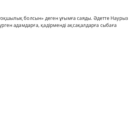
тоқшылық болсын» деген ұғымға саяды. Әдетте Наурыз
жүрген адамдарға, қадірменді ақсақалдарға сыбаға