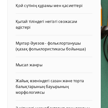
Қой сүтінің құрамы мен қасиеттері
Қытай тіліндегі негізгі сөзжасам
әдістері
Мұхтар Әуезов - фольклортанушы
(қазақ фольклористикасы бойынша)
Мысал жанры
Жайық өзеніндегі сазан және торта
балықтарының бауырының
морфологиясы