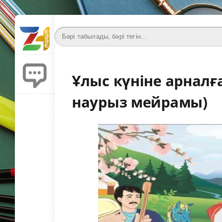
Ұлыс күніне арналғ
наурыз мейрамы)