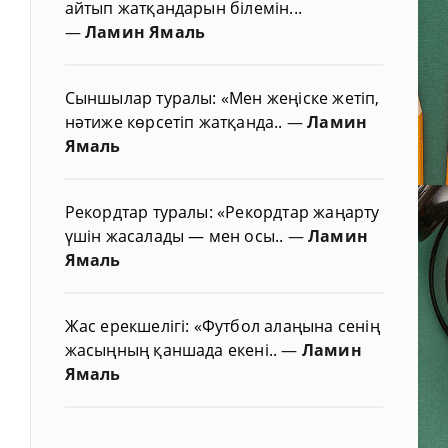
айтып жатқандарын білемін...
—
Ламин Ямаль
Сыншылар туралы: «Мен жеңіске жетіп,
нәтиже көрсетіп жатқанда..
—
Ламин
Ямаль
Рекордтар туралы: «Рекордтар жаңарту
үшін жасалады — мен осы..
—
Ламин
Ямаль
Жас ерекшелігі: «Футбол алаңына сенің
жасыңның қаншада екені..
—
Ламин
Ямаль