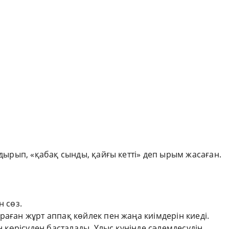
ндырып, «қабақ сынды, қайғы кетті» деп ырым жасаған.
н сөз.
раған жұрт аппақ көйлек пен жаңа киімдерін киеді.
үн көрісуден басталады. Ұлыс күнінде сәлемдесудің