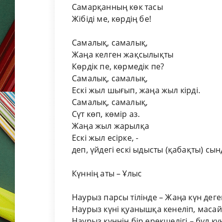
Самарқанның көк тасы
Жібіді ме, көрдің бе!
Самалық, самалық,
Жаңа келген жақсылықты
Көрдік пе, көрмедік пе?
Самалық, самалық,
Ескі жыл шығып, жаңа жыл кірді.
Самалық, самалық,
Сүт көп, көмір аз.
Жаңа жыл жарылқа
Ескі жыл есірке, -
деп, үйдегі ескі ыдысты (қабақты) сы
Күннің аты – Ұлыс
Наурыз парсы тілінде – Жаңа күн деге
Наурыз күні қуанышқа кенеліп, масай
Наурыз күннің бір ерекшелігі – бұл к