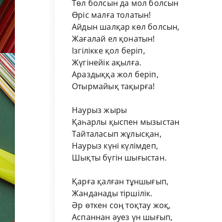
Төл болсын да мол болсын
Өріс малға толатын!
Айдын шалқар көл болсын,
Жағалай ел қонатын!
Ізгілікке қол беріп,
Жүгінейік ақылға.
Араздыққа жол беріп,
Отырмайық тақырға!
Наурыз жыры
Қаһарлы қыспен мызыстан
Тайталасып жұлысқан,
Наурыз күні күлімдеп,
Шықты бүгін шығыстан.
Қарға қалған тұншығып,
Жанданады тіршілік.
Әр өткен соң тоқтау жоқ,
Аспаннан әуез үн шығып,