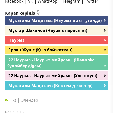
Facebook
|
VK
|
WhatsApp
|
Telegram
|
Twitter
Қарап көріңіз 👇
Мұқағали Мақатаев (Наурыз айы туғанда)
ᐈ
Мұхтар Шаханов (Наурыз парасаты)
ᐈ
Наурыз
ᐈ
Ерлан Жүніс (Қыз бойжеткен)
ᐈ
22 Наурыз - Наурыз мейрамы (Шәкәрім
Құдайбердіұлы)
ᐈ
22 Наурыз - Наурыз мейрамы (Ұлыс күні)
ᐈ
Мұқағали Мақатаев (Көктем де келер)
ᐈ
kz
|
Өлеңдер
02.03.2016