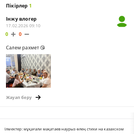
Пікірлер
1
Інжу влогер
17.02.2026 09:10
0
0
Салем рахмет 😘
Жауап беру
Ілмектер:
мұқағали мақатаев наурыз өлең стихи на казахском