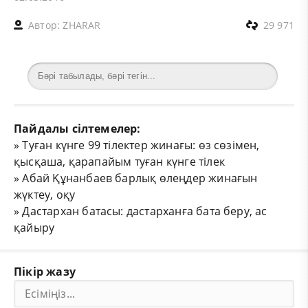
Автор:
ZHARAR
29 971
Пайдалы сілтемелер:
»
Туған күнге 99 тілектер жинағы: өз сөзімен,
қысқаша, қарапайым туған күнге тілек
»
Абай Құнанбаев барлық өлеңдер жинағын
жүктеу, оқу
»
Дастархан батасы: дастарханға бата беру, ас
қайыру
Пікір жазу