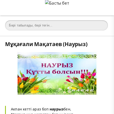
Мұқағали Мақатаев (Наурыз)
Акпан кетті араз боп
наурыз
бен,