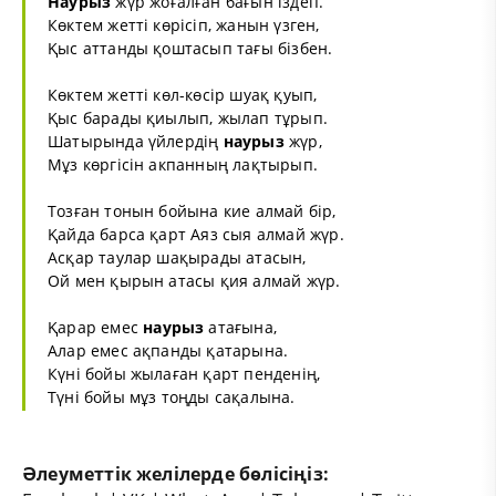
Наурыз
жүр жоғалған бағын іздеп.
Көктем жетті көрісіп, жанын үзген,
Қыс аттанды қоштасып тағы бізбен.
Көктем жетті көл-көсір шуақ қуып,
Қыс барады қиылып, жылап тұрып.
Шатырында үйлердің
наурыз
жүр,
Мұз көргісін акпанның лақтырып.
Тозған тонын бойына кие алмай бір,
Қайда барса қарт Аяз сыя алмай жүр.
Асқар таулар шақырады атасын,
Ой мен қырын атасы қия алмай жүр.
Қарар емес
наурыз
атағына,
Алар емес ақпанды қатарына.
Күні бойы жылаған қарт пенденің,
Түні бойы мұз тоңды сақалына.
Әлеуметтік желілерде бөлісіңіз: