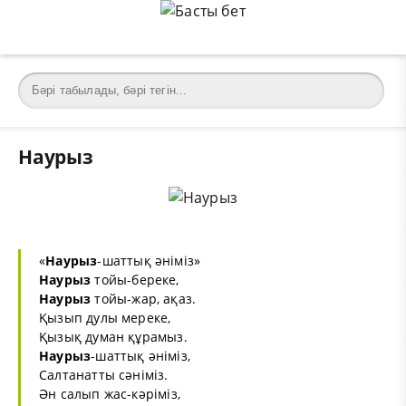
Наурыз
«
Наурыз
-шаттық әніміз»
Наурыз
тойы-береке,
Наурыз
тойы-жар, ақаз.
Қызып дулы мереке,
Қызық думан құрамыз.
Наурыз
-шаттық әніміз,
Салтанатты сәніміз.
Ән салып жас-кәріміз,