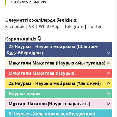
Би билеміз бәріміз.
Әлеуметтік желілерде бөлісіңіз:
Facebook
|
VK
|
WhatsApp
|
Telegram
|
Twitter
Қарап көріңіз 👇
22 Наурыз - Наурыз мейрамы (Шәкәрім
Құдайбердіұлы)
ᐈ
Мұқағали Мақатаев (Наурыз айы туғанда)
ᐈ
Мұқағали Мақатаев (Наурыз)
ᐈ
22 Наурыз - Наурыз мейрамы (Ұлыс күні)
ᐈ
Наурыз жыры
ᐈ
Мұхтар Шаханов (Наурыз парасаты)
ᐈ
8 Наурыз - Халықаралық әйелдер күні