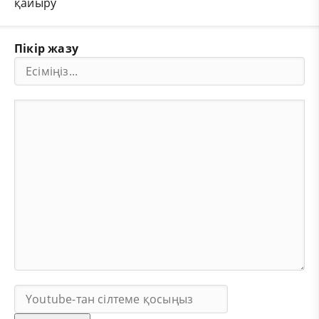
қайыру
Пікір жазу