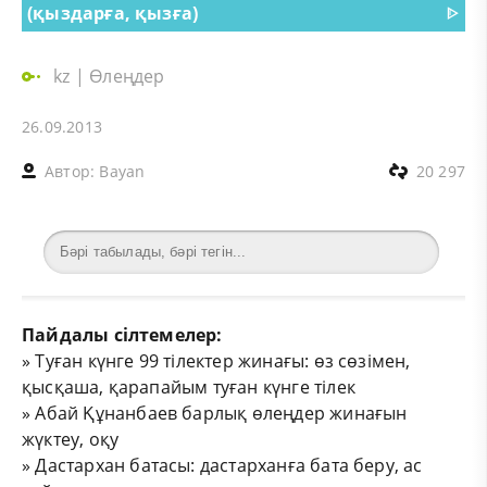
(қыздарға, қызға)
ᐈ
kz
|
Өлеңдер
26.09.2013
Автор:
Bayan
20 297
Пайдалы сілтемелер:
»
Туған күнге 99 тілектер жинағы: өз сөзімен,
қысқаша, қарапайым туған күнге тілек
»
Абай Құнанбаев барлық өлеңдер жинағын
жүктеу, оқу
»
Дастархан батасы: дастарханға бата беру, ас