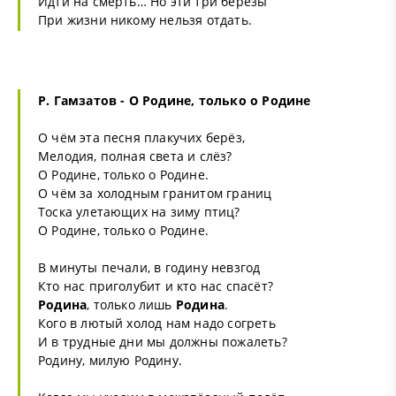
Идти на смерть… Но эти три березы
При жизни никому нельзя отдать.
Р. Гамзатов - О Родине, только о Родине
О чём эта песня плакучих берёз,
Мелодия, полная света и слёз?
О Родине, только о Родине.
О чём за холодным гранитом границ
Тоска улетающих на зиму птиц?
О Родине, только о Родине.
В минуты печали, в годину невзгод
Кто нас приголубит и кто нас спасёт?
Родина
, только лишь
Родина
.
Кого в лютый холод нам надо согреть
И в трудные дни мы должны пожалеть?
Родину, милую Родину.