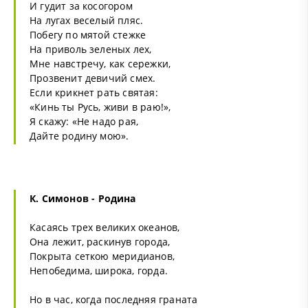
И гудит за коcогором
На лугах веселый пляс.
Побегу по мятой стежке
На приволь зеленых лех,
Мне навстречу, как сережки,
Прозвенит девичий смех.
Если крикнет рать святая:
«Кинь ты Русь, живи в раю!»,
Я скажу: «Не надо рая,
Дайте родину мою».
К. Симонов -
Родина
Касаясь трех великих океанов,
Она лежит, раскинув города,
Покрыта сеткою меридианов,
Непобедима, широка, горда.
Но в час, когда последняя граната