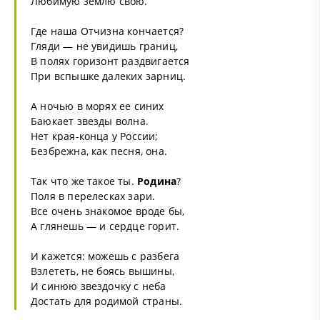
Любимую землю свою.
Где наша Отчизна кончается?
Гляди — не увидишь границ,
В полях горизонт раздвигается
При вспышке далеких зарниц.
А ночью в морях ее синих
Баюкает звезды волна.
Нет края-конца у России;
Безбрежна, как песня, она.
Так что же такое ты.
Родина
?
Поля в перелесках зари.
Все очень знакомое вроде бы,
А глянешь — и сердце горит.
И кажется: можешь с разбега
Взлететь, не боясь вышины,
И синюю звездочку с неба
Достать для родимой страны.