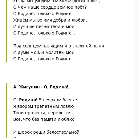
Когда мы уходим в межзвёздный полёт,
О чём наше сердце земное поёт?
О Родине, только о Родине.
Живём мы во имя добра и любви,
И лучшие песни твои и мои —
О Родине, только о Родине…
Под солнцем палящим и в снежной пыли
И думы мои, и молитвы мои —
О Родине, только о Родине.
А. Жигулин - О,
Родина
!..
О,
Родина
! В неярком блеске
Я взором трепетным ловлю
Твои пролески, перелески -
Все, что без памяти люблю:
И шорох рощи белоствольной,