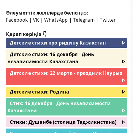
Әлеуметтік желілерде бөлісіңіз:
Facebook
|
VK
|
WhatsApp
|
Telegram
|
Twitter
Қарап көріңіз 👇
Детские стихи про ридину Казахстан
ᐈ
Детские стихи: 16 декабря - День
независимости Казахстана
ᐈ
Детские стихи: 22 марта - праздник Наурыз
ᐈ
Детские стихи: Родина
ᐈ
Стих: 16 декабря - День независимости
Казахстана
ᐈ
Стихи: Душанбе (столица Таджикистана)
ᐈ