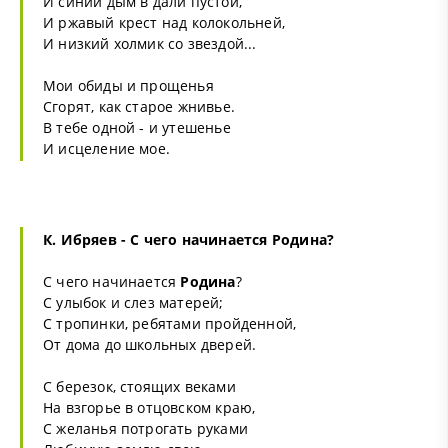
И синий дым в дали пустой,
И ржавый крест над колокольней,
И низкий холмик со звездой...
Мои обиды и прощенья
Сгорят, как старое жнивье.
В тебе одной - и утешенье
И исцеление мое.
К. Ибряев - С чего начинается
Родина
?
С чего начинается
Родина
?
С улыбок и слез матерей;
С тропинки, ребятами пройденной,
От дома до школьных дверей.
С березок, стоящих веками
На взгорье в отцовском краю,
С желанья потрогать руками