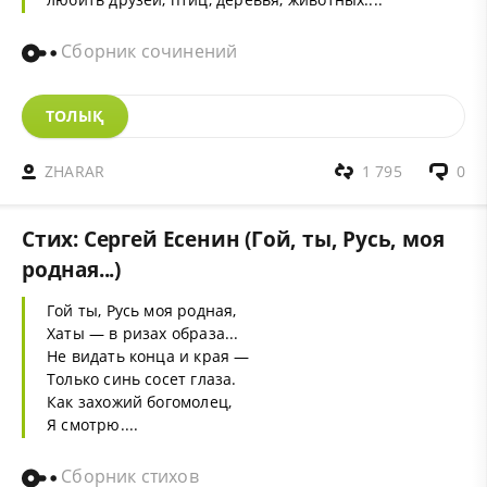
Сборник сочинений
ТОЛЫҚ
ZHARAR
1 795
0
Стих: Сергей Есенин (Гой, ты, Русь, моя
родная...)
Гой ты, Русь моя родная,
Хаты — в ризах образа...
Не видать конца и края —
Только синь сосет глаза.
Как захожий богомолец,
Я смотрю....
Сборник стихов