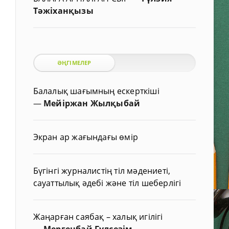
Тәжіханқызы
ӘҢГІМЕЛЕР
Балалық шағымның ескерткіші
—
Мейіржан Жылқыбай
Экран ар жағындағы өмір
Бүгінгі журналистің тіл мәдениеті,
сауаттылық әдебі және тіл шеберлігі
Жаңарған саябақ – халық игілігі
—
Мергенбай Гүлсезім