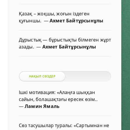
Қазақ – жоқшы, жоғын іздеген
қуғыншы.
—
Ахмет Байтұрсынұлы
Дұрыстық — бұрыстықты білмеген жұрт
азады.
—
Ахмет Байтұрсынұлы
НАҚЫЛ СӨЗДЕР
Ішкі мотивация: «Алаңға шыққан
сайын, болашақтағы ересек өзім..
—
Ламин Ямаль
Сөз тасушылар туралы: «Сартымнан не