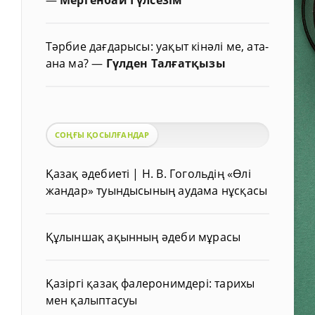
Тәрбие дағдарысы: уақыт кінәлі ме, ата-
ана ма?
—
Гүлден Талғатқызы
СОҢҒЫ ҚОСЫЛҒАНДАР
Қазақ әдебиеті | Н. В. Гогольдің «Өлі
жандар» туындысының аудама нұсқасы
Құлыншақ ақынның әдеби мұрасы
Қазіргі қазақ фалеронимдері: тарихы
мен қалыптасуы