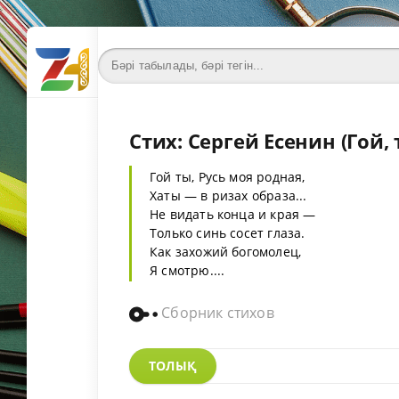
Стих: Сергей Есенин (Гой, т
Гой ты, Русь моя родная,
Хаты — в ризах образа...
Не видать конца и края —
Только синь сосет глаза.
Как захожий богомолец,
Я смотрю....
Сборник стихов
ТОЛЫҚ