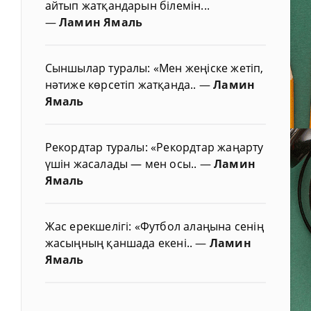
айтып жатқандарын білемін...
—
Ламин Ямаль
Сыншылар туралы: «Мен жеңіске жетіп,
нәтиже көрсетіп жатқанда..
—
Ламин
Ямаль
Рекордтар туралы: «Рекордтар жаңарту
үшін жасалады — мен осы..
—
Ламин
Ямаль
Жас ерекшелігі: «Футбол алаңына сенің
жасыңның қаншада екені..
—
Ламин
Ямаль