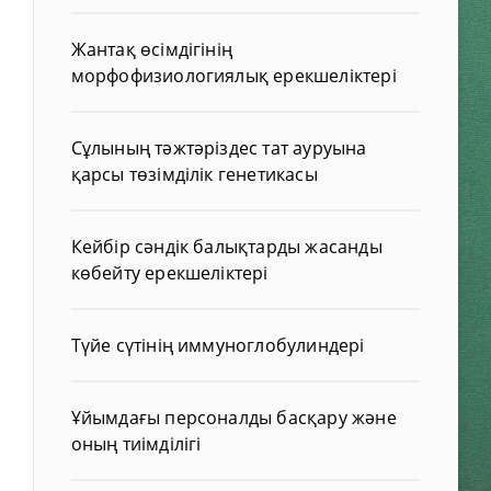
Жантақ өсімдігінің
морфофизиологиялық ерекшеліктері
Сұлының тәжтәріздес тат ауруына
қарсы төзімділік генетикасы
Кейбір сәндік балықтарды жасанды
көбейту ерекшеліктері
Түйе сүтінің иммуноглобулиндері
Ұйымдағы персоналды басқару және
оның тиімділігі