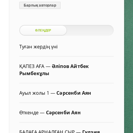
Барлық авторлар
ӨЛЕҢДЕР
Туған жердің үні
ҚАПЕЗ АҒА
—
Әліпов Айтбек
Рымбекұлы
Ауыл жолы 1
—
Сәрсенби Аян
Өткенде
—
Сәрсенби Аян
БАЛАҒА АРНАЛҒАН СЫР
—
Гүлзия