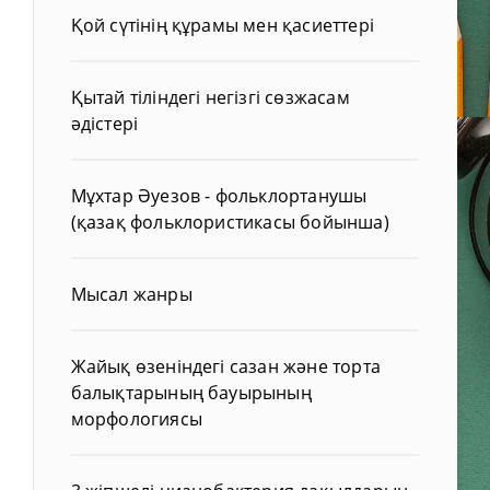
Қой сүтінің құрамы мен қасиеттері
Қытай тіліндегі негізгі сөзжасам
әдістері
Мұхтар Әуезов - фольклортанушы
(қазақ фольклористикасы бойынша)
Мысал жанры
Жайық өзеніндегі сазан және торта
балықтарының бауырының
морфологиясы