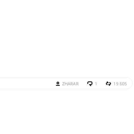
ZHARAR
1
19 605