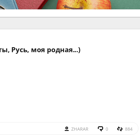
ы, Русь, моя родная...)
ZHARAR
0
884