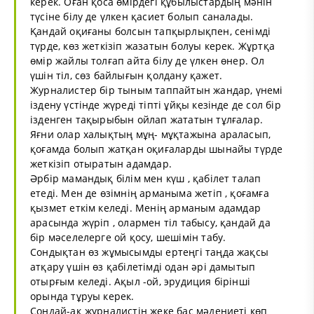
керек. Оған қоса өмірдегі құбылыстардың мәнін
түсіне білу де үлкен қасиет болып саналады.
Қандай оқиғаны болсын тапқырлықпен, сенімді
түрде, көз жеткізіп жазатын болуы керек. Жұртқа
өмір жайлы толғап айта білу де үлкен өнер. Ол
үшін тіл, сөз байлығын қолдану қажет.
Журналистер бір тыным таппайтын жандар, үнемі
іздену үстінде жүреді тіпті ұйқы кезінде де сол бір
ізденген тақырыбын ойлап жататын тұлғалар.
Яғни олар халықтың мұң- мұқтажына араласып,
қоғамда болып жатқан оқиғаларды шынайы түрде
жеткізіп отыратын адамдар.
Әрбір мамандық білім мен күш , қабілет талап
етеді. Мен де өзімнің арманыма жетіп , қоғамға
қызмет еткім келеді. Менің арманым адамдар
арасында жүріп , олармен тіл табысу, қандай да
бір мәселелерге ой қосу, шешімін табу.
Сондықтан өз жұмысымды ертеңгі таңда жақсы
атқару үшін өз қабілетімді одан әрі дамытып
отырғым келеді. Ақыл -ой, эрудиция бірінші
орында тұруы керек.
Сондай-ақ журналистің жеке бас мәдениеті көп