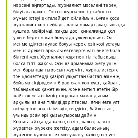
нәрсені аңғартады. Журналист мәселені терең
білуі аса қажет. Онсыз журналистің табысты
жұмыс істеуі екіталай деп ойлаймын. Бұған қоса
журналист кең пейілді , жаны жомарт, жақсылыққа
құштар, мейірімді, жақсы дос , қиналғанда қол
ұшын беретін жан болуы да үлкен қасиет. Ол
менмендіктен аулақ болуы керек, өзін-өзі ұстауы
мен іс-әрекеті арқылы өзгелерге үлгі-өнеге бола
білгені жөн. Журналист жұртпен тіл табысқыш
болса тіпті жақсы. Осы өз арманыма жету үшін
мен барынша тырысып жүрмін , журналистерге
тән қасиеттерді қазіргі уақыттан бастап өзімнің
бойыма сіңірудемін бірақ оған көп күш , қайрат ,
табандылық қажет екен. Және айтып өтетін бір
жайт ол осы өзімнің таңдаған мамандығым
арқылы өз ана тілімді дәріптесем , яғни өзге ұлт
өкілдеріне ана тіліміздің кеңдігін , байлығын ,
ұғындырсам әрі қызықтырсам деймін.
Қорыта айтқанда халық сөзін , халық назын
жүректен жүрекке жеткізу, адам баласының
жүрегіне қуаныш сезімін ұялату, халықтың үні