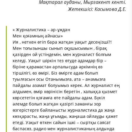
Мақтарал ауданы, Мырзакент кенті.
Жетекшісі: Касымова Д.Е.
« Журналистика – ар-ұждан
Мен қоғамның айнасы»
Ия , неткен өтіп бара жатқан уақыт десеңізші?!
Мен тоғызыншы сынып оқушысымын , бірақ
қазірден ой үстіндемін, мен журналист болғым
келеді. Уақыт шіркін тез өтуде адамдар бір –
біріне қарамастан арпалысуда әркімнің өз
тіршілігі, өз өмірі. Біз өмірге адам болып
туылғасын осы Отанымызға, ата – анамызға
пайдалы азамат болуымыз керек. Ал журналист ең
алдымен, өмір көрінісін беретін , халыққа қызмет
көрсететін қоғамға өте пайдалы адам. Бүкіл
әлемде болып жатқан қазіргі заманғы зор
өзгерістерге байланысты журналистика да жаңа
көзқарасты, жаңа ұғымды, жаңаша ойлауды қажет
етеді. Уақыт өткен сайын ішкі – сыртқы саясат
баспасөз, радио мен журналистиканың алдында