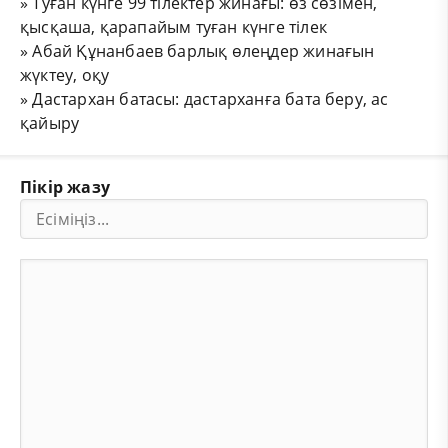
»
Туған күнге 99 тілектер жинағы: өз сөзімен,
қысқаша, қарапайым туған күнге тілек
»
Абай Құнанбаев барлық өлеңдер жинағын
жүктеу, оқу
»
Дастархан батасы: дастарханға бата беру, ас
қайыру
Пікір жазу