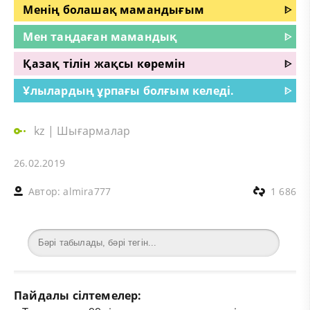
Менің болашақ мамандығым
ᐈ
Мен таңдаған мамандық
ᐈ
Қазақ тілін жақсы көремін
ᐈ
Ұлылардың ұрпағы болғым келеді.
ᐈ
kz
|
Шығармалар
26.02.2019
Автор:
almira777
1 686
Пайдалы сілтемелер: