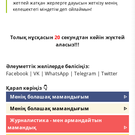
жетпей жатқан жерлерге дауысын жеткізу менің
келешектегі міндетім деп ойлаймын!
Толық нұсқасын
20
секундтан кейін жүктей
аласыз!!!
Әлеуметтік желілерде бөлісіңіз:
Facebook
|
VK
|
WhatsApp
|
Telegram
|
Twitter
Қарап көріңіз 👇
Менің болашақ мамандығым
ᐈ
Менің болашақ мамандығым
ᐈ
Журналистика - мен армандайтын
мамандық
ᐈ