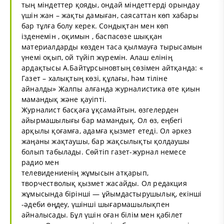
тың міндеттер қояды, ондай міндеттерді орындау
үшін жан – жақты дамыған, саясаттан көп хабары
бар тұлға болу керек. Сондықтан мен көп
ізденемін , оқимын , баспасөзе шыққан
материалдарды көзден таса қылмауға тырысамын
үнемі оқып, ой түйіп жүремін. Алаш елінің
ардақтысы А.Байтұрсыновтың сөзімен айтқанда: «
Газет – халықтың көзі, құлағы, hәм тіліне
айналды» Жалпы алғанда журналистика өте қиын
мамандық және қауіпті.
Журналист басқаға ұқсамайтын, өзгелерден
айырмашылығы бар мамандық. Ол өз, еңбегі
арқылы қоғамға, адамға қызмет етеді. Ол әркез
жаңаны жақтаушы, бар жақсылықты қолдаушы
болып табылады. Сөйтіп газет-журнал немесе
радио мен
телевидениенің жұмысын атқарып,
творчестволық қызмет жасайды. Ол редакция
жұмысында бірінші — ұйымдастырушылық, екінші
-әдеби өңдеу, үшінші шығармашылықпен
айналысады. Бұл үшін оған білім мен қабілет