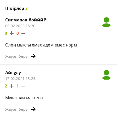
Пікірлер
3
Сигмаааа бойййй
06.02.2026 18:30
0
0
Өлең мықты емес адем емес норм
Жауап беру
Айсұлу
17.02.2021 15:23
2
1
Мукагали мактева
Жауап беру