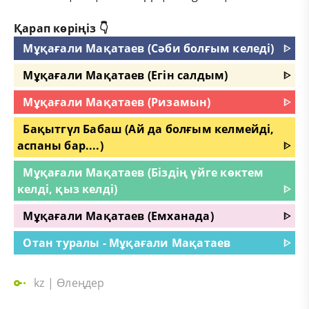
Қарап көріңіз 👇
Мұқағали Мақатаев (Сәби болғым келеді)
ᐈ
Мұқағали Мақатаев (Егін салдым)
ᐈ
Мұқағали Мақатаев (Ризамын)
ᐈ
Бақытгүл Бабаш (Ай да болғым келмейді,
аспаны бар....)
ᐈ
Мұқағали Мақатаев (Біздің үйге көктем
келді, қыз келді)
ᐈ
Мұқағали Мақатаев (Емханада)
ᐈ
Отан туралы - Мұқағали Мақатаев
ᐈ
kz
|
Өлеңдер