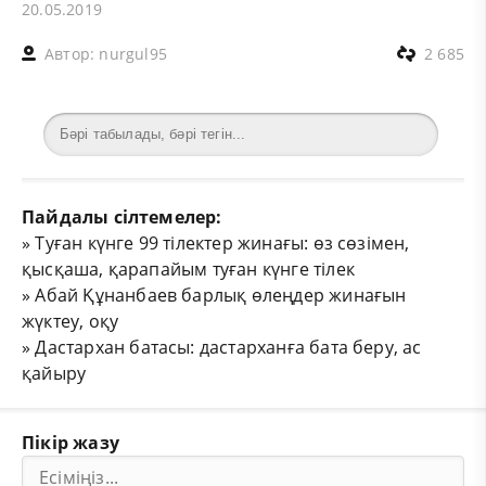
20.05.2019
Автор:
nurgul95
2 685
Пайдалы сілтемелер:
»
Туған күнге 99 тілектер жинағы: өз сөзімен,
қысқаша, қарапайым туған күнге тілек
»
Абай Құнанбаев барлық өлеңдер жинағын
жүктеу, оқу
»
Дастархан батасы: дастарханға бата беру, ас
қайыру
Пікір жазу