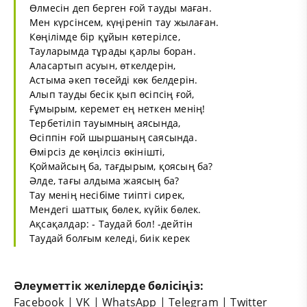
Өлмесін деп берген ғой тауды маған.
Мен күрсінсем, күңіреніп тау жылаған.
Көңілімде бір құйын көтерілсе,
Тауларымда тұрады қарлы боран.
Аласартып асуын, өткелдерін,
Астыма әкеп төсейді көк белдерін.
Алып тауды бесік қып өсіпсің ғой,
Ғұмырым, керемет ең неткен менің!
Тербетіліп тауымның аясында,
Өсіппін ғой шыршаның саясында.
Өмірсіз де көңілсіз өкінішті,
Қоймайсың ба, тағдырым, қоясың ба?
Әлде, тағы алдыма жаясың ба?
Тау менің несібіме тиіпті сирек,
Мендегі шаттық бөлек, күйік бөлек.
Ақсақалдар: - Таудай бол! -дейтін
Таудай болғым келеді, биік керек
Әлеуметтік желілерде бөлісіңіз:
Facebook
|
VK
|
WhatsApp
|
Telegram
|
Twitter