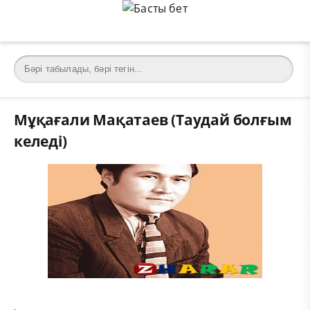
Мұқағали Мақатаев (Таудай болғым
келеді)