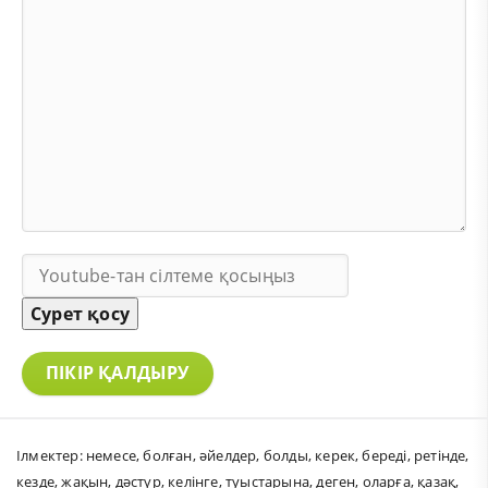
Сурет қосу
ПІКІР ҚАЛДЫРУ
Ілмектер:
немесе
,
болған
,
әйелдер
,
болды
,
керек
,
береді
,
ретінде
,
кезде
,
жақын
,
дәстүр
,
келінге
,
туыстарына
,
деген
,
оларға
,
қазақ
,