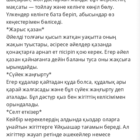
мақсаты — тойлау және келінге көңіл бөлу.
Үлкендер келінге бата беріп, абысындар өз
кеңестерімен бөліседі.
*Жарыс қазан*
Әйелді толғағы қысып жатқан уақытта оның
жақын туыстары, әсіресе әйелдер қазанда
қонақтарға арнап ет пісіріп қою керек. Егер әйел
қазан қайнағанға дейін баланы туса оны жақсыға
ырымдайды.
*Сүйек жаңғырту*
Егер құдалар қайтадан құда болса, құдалық ары
қарай жалғасады және бұл сүйек жаңғырту деп
аталады. Бұл дәстүр қыз бен жігіттің келісімімен
орындалады.
*Селт еткізер*
Кейбір мерекелердің алдында қыздар оларға
ұнайтын жігіттерге Ұйқыашар тағамын береді. Ал
жігіттер жауап ретінде әшекейлер немесе