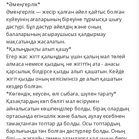
*Әмеңгерлік*
Әмеңгерлік — жесір қалған әйел қайтыс болған
күйеуінің ағаларының біреуіне тұрмысқа шығу
дәстүрі. Бұл дәстүр әйелдің және оның
балаларының асыраушысыз қалдырмау
мақсатында жасалатын.
*Қалыңдықты алып қашу*
Егер жас жігіт қалыңдығы үшін қалың мал төлей
алмаса немесе қыздың, не жігіттің ата - анасы
қарсылық білдірсе қызды алып қашатын. Кейде
жігіт қызды оның келісімінсіз де алып қашатын
кездер болған.
*Көгендік, кеусен, өлі сыбаға, шүлен тарату*
Қазақтардың көп бөлігі мал өсірумен
айналысатын көшпенділер болды, бірақ олардың
ортасында егіншілік және балық аулау есебінен
тамақтанған топтар да болды. Осы топтардың
барлығында тән болған дәстүрлер болды. Оның
бірі — жағдайы төмен адамдарға қол ұшын беру.