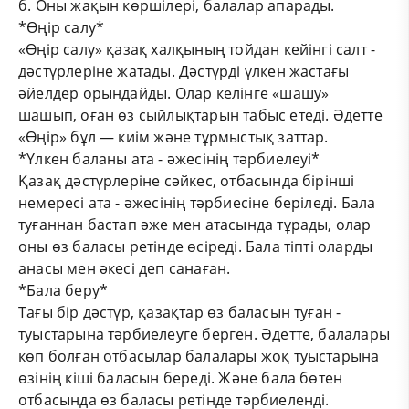
б. Оны жақын көршілері, балалар апарады.
*Өңір салу*
«Өңір салу» қазақ халқының тойдан кейінгі салт -
дәстүрлеріне жатады. Дәстүрді үлкен жастағы
әйелдер орындайды. Олар келінге «шашу»
шашып, оған өз сыйлықтарын табыс етеді. Әдетте
«Өңір» бұл — киім және тұрмыстық заттар.
*Үлкен баланы ата - әжесінің тәрбиелеуі*
Қазақ дәстүрлеріне сәйкес, отбасында бірінші
немересі ата - әжесінің тәрбиесіне беріледі. Бала
туғаннан бастап әже мен атасында тұрады, олар
оны өз баласы ретінде өсіреді. Бала тіпті оларды
анасы мен әкесі деп санаған.
*Бала беру*
Тағы бір дәстүр, қазақтар өз баласын туған -
туыстарына тәрбиелеуге берген. Әдетте, балалары
көп болған отбасылар балалары жоқ туыстарына
өзінің кіші баласын береді. Және бала бөтен
отбасында өз баласы ретінде тәрбиеленді.