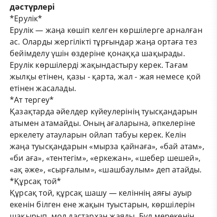
дәстүрлері
*Ерулік*
Ерулік — жаңа көшіп келген көршілерге арналған
ас. Оларды жергілікті тұрғындар жаңа ортаға тез
бейімделу үшін өздеріне қонаққа шақырады.
Ерулік көршілерді жақындастыру керек. Тағам
жылқы етінен, қазы - қарта, жал - жая немесе қой
етінен жасалады.
*Ат тергеу*
Қазақтарда әйелдер күйеулерінің туысқандарын
атымен атамайды. Оның ағаларына, әпкелеріне
еркелету атауларын ойлап табуы керек. Келін
жаңа туысқандарын «мырза қайнаға», «бай атам»,
«би аға», «тентегім», «еркежан», «шебер шешей»,
«ақ әже», «сырғалым», «шашбаулым» деп атайды.
*Құрсақ той*
Құрсақ той, құрсақ шашу — келіннің аяғы ауыр
екенін білген ене жақын туыстарын, көршілерін
шақырып, мол дастархан жаяды. Бұл мерекенің