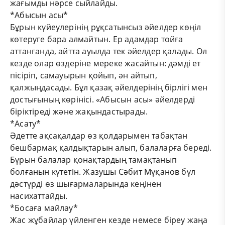
жағымды нәрсе сыйлайды.
*Абысын асы*
Бұрын күйеулерінің рұқсатынсыз әйелдер көңіл
көтеруге бара алмайтын. Ер адамдар тойға
аттанғанда, айтта ауылда тек әйелдер қалады. Ол
кезде олар өздеріне мереке жасайтын: дәмді ет
пісіріп, самауырын қойып, ән айтып,
қалжыңдасады. Бұл қазақ әйелдерінің бірлігі мен
достығының көрінісі. «Абысын асы» әйелдерді
біріктіреді және жақындастырады.
*Асату*
Әдетте ақсақалдар өз қолдарымен табақтан
бешбармақ қалдықтарын алып, балаларға береді.
Бұрын балалар қонақтардың тамақтанып
болғанын күтетін. Жазушы Сәбит Мұқанов бұл
дәстүрді өз шығармаларында кеңінен
насихаттайды.
*Босаға майлау*
Жас жұбайлар үйленген кезде немесе біреу жаңа