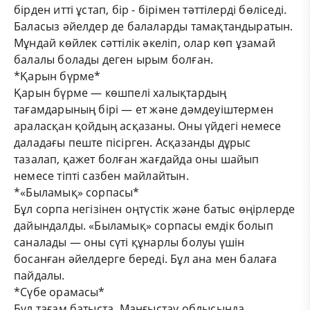
бірден итті ұстап, бір - бірімен тәттілерді бөліседі.
Баласыз әйелдер де балаларды тамақтандыратын.
Мұндай көйлек сәттілік әкеліп, олар көп ұзамай
балалы болады деген ырым болған.
*Қарын бүрме*
Қарын бүрме — көшпелі халықтардың
тағамдарының бірі — ет және дәмдеуіштермен
араласқан қойдың асқазаны. Оны үйдегі немесе
даладағы пеште пісірген. Асқазанды дұрыс
тазалап, қажет болған жағдайда оны шайып
немесе тіпті сазбен майлайтын.
*«Быламық» сорпасы*
Бұл сорпа негізінен оңтүстік және батыс өңірлерде
дайындалды. «Быламық» сорпасы емдік болып
саналады — оны сүті құнарлы болуы үшін
босанған әйелдерге береді. Бұл ана мен балаға
пайдалы.
*Сүбе орамасы*
Бұл тағам батыста, Маңғыстау облысында