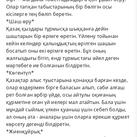
Олар тапқан табыстарының бір бөлігін осы
кісілерге тең бөліп беретін.
*Шаш өру*
Қазақ қыздары тұрмысқа шыққанға дейін
шаштарын бір өрімге өретін. Үйлену тойынан
кейін келіндер қалыңдықтың өрілген шашын
босатып оны екі өрімге өретін. Бұл оның
жалғыздығы бітіп, енді тұрмыстағы әйел деген
мәртебеге ие болғанын білдіретін.
*Көгентүп*
Қазақтар алыс туыстарына қонаққа барған кезде,
олар өздерімен бірге баласын алып, сәби алғаш
рет болған әрбір үйде, осы айтулы оқиғаның
құрметіне оған үй иелері мал атайтын. Бала үшін
мұндай сыйлық үлкен қуаныш үшін себеп болды,
ал оның ата - аналары үшін оларға ерекше құрмет
көрсету дегенді білдіретін.
*Жиенқұйрық*