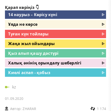
Қарап көріңіз 👇
14 наурыз – Көрісу күні
ᐈ
Ұяда не көрсе
ᐈ
Туған күн тойлары
ᐈ
Жаңа жыл ойындары
ᐈ
Қыз алып қашу дәстүрі
ᐈ
Халық әнінің орындалу шеберлігі
ᐈ
Киелі аспап - қобыз
ᐈ
kz
01.09.2020
Автор:
ZHARAR
1 174