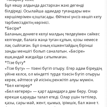
Бұл көшу алдында дастархан жаю дегенді
білдіреді. Осылайша адамдар туғандары мен
көршілерімен қоштасады. Өйткені үнсіз көшіп кету
тәрбиесіздіктің көрінісі.
*Бәсіре*
Баланың дүниеге келуі малдың төлдеуімен сәйкес
келгенде, балаға жаңа туған құлын, қозы немесе
лақ сыйлаған. Бұл оның кішкентайдың бірінші
заңды меншігі болып саналатын. «Бәсіре»
ешқандай жағдайда сатылмаған.
*Тізе бүгу*
«Тізе бүгу» — тізені бүгіп отыру. Егер адам біреудің
үйіне келсе, ол міндетті түрде тізесін бүгіп отыруы
керек, әйтпесе үй иісінің ренжітіп алуы мүмкін.
*Бел көтерер*
«Бел көтерер» — қарт адамдарға дәм беру. Олар
ерекше қарауды талап етеді. Олар үшін тәттілер,
қазы, сары май, жент, қымыз, ірімшік, бал және т.