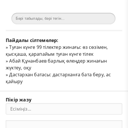
Пайдалы сілтемелер:
»
Туған күнге 99 тілектер жинағы: өз сөзімен,
қысқаша, қарапайым туған күнге тілек
»
Абай Құнанбаев барлық өлеңдер жинағын
жүктеу, оқу
»
Дастархан батасы: дастарханға бата беру, ас
қайыру
Пікір жазу