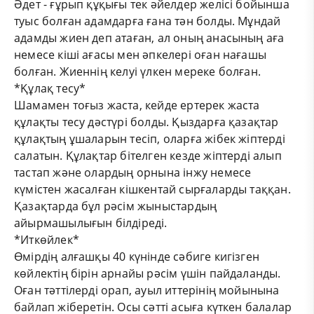
Әдет - ғұрып құқығы тек әйелдер желісі бойынша
туыс болған адамдарға ғана тән болды. Мұндай
адамды жиен деп атаған, ал оның анасының аға
немесе кіші ағасы мен әпкелері оған нағашы
болған. Жиеннің келуі үлкен мереке болған.
*Құлақ тесу*
Шамамен тоғыз жаста, кейде ертерек жаста
құлақты тесу дәстүрі болды. Қыздарға қазақтар
құлақтың ұшаларын тесіп, оларға жібек жіптерді
салатын. Құлақтар бітелген кезде жіптерді алып
тастап және олардың орнына інжу немесе
күмістен жасалған кішкентай сырғаларды таққан.
Қазақтарда бұл рәсім жыныстардың
айырмашылығын білдіреді.
*Иткөйлек*
Өмірдің алғашқы 40 күнінде сәбиге кигізген
көйлектің бірін арнайы рәсім үшін пайдаланды.
Оған тәттілерді орап, ауыл иттерінің мойынына
байлап жіберетін. Осы сәтті асыға күткен балалар