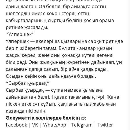
дайындалған. Ол белгілі бір аймақта өсетін
шөптерді немесе көкөністерді, еттің
қабырғаларының сыртқы бөлігін қосып орама
ретінде жасалады.
*Үлпершек*
Үлпершек — әкелері өз қыздарына сарқыт ретінде
беріп жіберетін тағам. Бұл ата - аналар қызын
жақсы көреді және оны қонаққа күтеді дегенді
білдіреді. Оны жылқының жүрегінен дайындап, ұн
салынған қапқа салып, бір айға қалдырады.
Осыдан кейін оны дайындауға болады.
*Сырбаз қуырдақ*
Сырбаз қуырдақ — сүтке немесе қымызға
дайындалған белгілі қазақ тағамының түрі. Жаңа
піскен етке сүт құйып, қақпағы тығыз жабылған
қазанда пісіретін.
Әлеуметтік желілерде бөлісіңіз:
Facebook
|
VK
|
WhatsApp
|
Telegram
|
Twitter