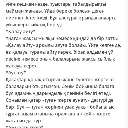
үйге көшкен кезде, туыстары табалдырықты
маймен жағады. Үйде береке болсын деген
ниетпен істелінеді. Бұл дәстүрді орындағандарға
үй иелері сыйлық береді.
*Қалау айту*
Ұнаған жақсы жылқы немесе қандай да бір затты
«Қалау айту» арқылы алуға болады. Үйге келгенде,
өз қалауы туралы айту керек, бірақ алдымен үй
иесіне немесе оның балаларына жақсы сыйлық
жасауы керек.
*Аунату*
Қазақтар қонақ отырған және түнеген жерге өз
балаларын отырғызған. Сенім бойынша балаға
бұл адамның дарындылық генінің бөлігі өтеді.
Сонымен қатар «туған жерге аунату» дәстүрі де
бар. Бұл — туған жерінен ұзақ уақыт бойы алыс
тұрған адам отанына оралғаннан кейін жерге
жататын дәстүр.
*Ажырасу көже*