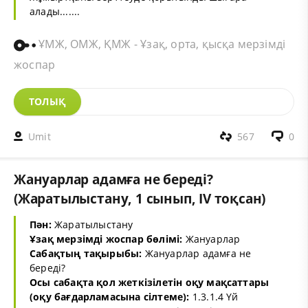
алады.......
ҰМЖ, ОМЖ, ҚМЖ - Ұзақ, орта, қысқа мерзімді
жоспар
ТОЛЫҚ
Umit
567
0
Жануарлар адамға не береді?
(Жаратылыстану, 1 сынып, IV тоқсан)
Пән:
Жаратылыстану
Ұзақ мерзімді жоспар бөлімі:
Жануарлар
Сабақтың тақырыбы:
Жануарлар адамға не
береді?
Осы сабақта қол жеткізілетін оқу мақсаттары
(оқу бағдарламасына сілтеме):
1.3.1.4 Үй