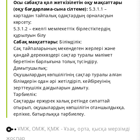
Осы сабақта қол жеткізілетін оқу мақсаттары
(оқу бағдарлама-сына сілтеме):
5.3.1.1 –
картадан тайпалық одақтардың орналасуын
көрсету;
5.3.1.2 – ежелгі мемлекеттік бірлестіктердің
құрылуын білу
Сабақ мақсаттары:
Білімділік:
Сақ тайпаларының мекендеген жерлері және
қандай дереккөздері сақтар туралы мәлімет
беретінін барлығына толық түсіндіру.
Дамытушылық:
Оқушылардың көпшілігінің сақтар туралы алған
білімдерін одан әрі жетілдіріп, кейбіреуінің
зерттеушілік дағдыларын дамыту.
Тәрбиелік:
Сақтарды ержүрек халық ретінде сипаттай
отырып, оқушылардың көпшілігін отаншылдыкқа,
ерлікке, батырлыққа тәрбиелеу.
ҰМЖ, ОМЖ, ҚМЖ - Ұзақ, орта, қысқа мерзімді
жоспар