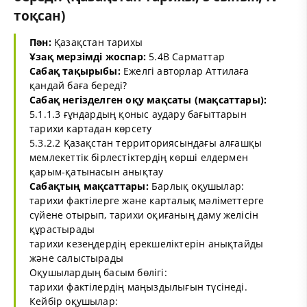
тоқсан)
Пән:
Қазақстан тарихы
Ұзақ мерзімді жоспар:
5.4В Сарматтар
Сабақ тақырыбы:
Ежелгі авторлар Аттилаға
қандай баға береді?
Сабақ негізделген оқу мақсаты (мақсаттары):
5.1.1.3 ғұндардың қоныс аудару бағыттарын
тарихи картадан көрсету
5.3.2.2 Қазақстан территориясындағы алғашқы
мемлекеттік бірлестіктердің көрші елдермен
қарым-қатынасын анықтау
Сабақтың мақсаттары:
Барлық оқушылар:
тарихи фактілерге және карталық мәліметтерге
сүйене отырып, тарихи оқиғаның даму желісін
құрастырады
тарихи кезеңдердің ерекшеліктерін анықтайды
және салыстырады
Оқушылардың басым бөлігі:
тарихи фактілердің маңыздылығын түсінеді.
Кейбір оқушылар: