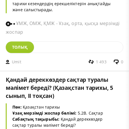
тарихи кезендердің ерекшеліктерін анықтайды
және салыстырады.
ҰМЖ, ОМЖ, ҚМЖ - Ұзақ, орта, қысқа мерзімді
жоспар
ТОЛЫҚ
Umit
1 493
0
Қандай дереккөздер сақтар туралы
мәлімет береді? (Қазақстан тарихы, 5
сынып, ІІ тоқсан)
Пән:
Қазақстан тарихы
Ұзақ мерзімді жоспар бөлімі:
5.2В. Сақтар
Сабақтың тақырыбы:
Қандай дереккөздер
сақтар туралы мәлімет береді?