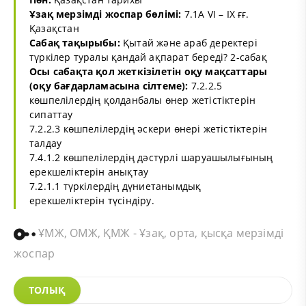
Ұзақ мерзімді жоспар бөлімі:
7.1A VI – IX ғғ.
Қазақстан
Сабақ тақырыбы:
Қытай және араб деректері
түркілер туралы қандай ақпарат береді? 2-сабақ
Осы сабақта қол жеткізілетін оқу мақсаттары
(оқу бағдарламасына сілтеме):
7.2.2.5
көшпелілердің қолданбалы өнер жетістіктерін
сипаттау
7.2.2.3 көшпелілердің әскери өнері жетістіктерін
талдау
7.4.1.2 көшпелілердің дәстүрлі шаруашылығының
ерекшеліктерін анықтау
7.2.1.1 түркілердің дүниетанымдық
ерекшеліктерін түсіндіру.
ҰМЖ, ОМЖ, ҚМЖ - Ұзақ, орта, қысқа мерзімді
жоспар
ТОЛЫҚ