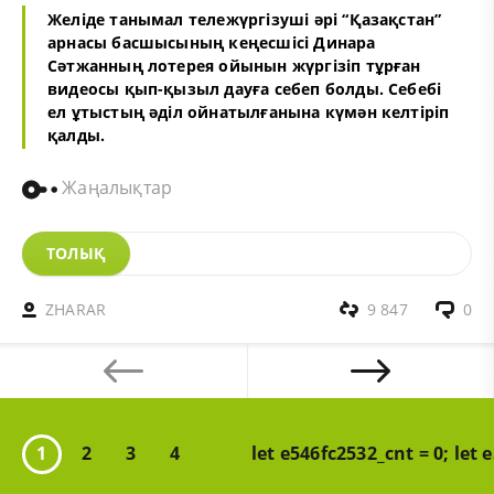
Желіде танымал тележүргізуші әрі “Қазақстан”
арнасы басшысының кеңесшісі Динара
Сәтжанның лотерея ойынын жүргізіп тұрған
видеосы қып-қызыл дауға себеп болды. Себебі
ел ұтыстың әділ ойнатылғанына күмән келтіріп
қалды.
Жаңалықтар
ТОЛЫҚ
ZHARAR
9 847
0
1
2
3
4