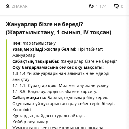
ZHARAR
1 174
0
Жануарлар бізге не береді?
(Жаратылыстану, 1 сынып, IV тоқсан)
Пән:
Жаратылыстану
Ұзақ мерзімді жоспар бөлімі:
Тірі табиғат:
Жануарлар
Сабақтың тақырыбы:
Жануарлар бізге не береді?
Оқу бағдарламасына сәйкес оқу мақсаты:
1.3.1.4 Үй жануарларынан алынатын өнімдерді
анықтау.
1.1.1.1. Сұрақтар қою. Мәлімет алу және ұсыну
1.1.3.5. Бақылауларды сызбамен көрсету.
Сабақ мақсаты:
Барлық оқушылар білу керек:
Оқушылар үй құстарын асырау себептерін біледі.
Көпшілігі:
Құстардың пайдасы туралы айтады.
Кейбір оқушылар:
Жұмыртқаны зерттеуде қорытынды шығара