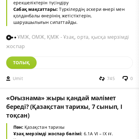
ерекшеліктерін түсіндіру
Сабақ мақсаттары:
Түркілердің әскери өнері мен
қолданбалы өнерінің жетістіктерін,
шаруашылығын сипаттайды.
ҰМЖ, ОМЖ, ҚМЖ - Ұзақ, орта, қысқа мерзімді
жоспар
ТОЛЫҚ
Umit
745
0
«Оғызнама» жыры қандай мәлімет
береді? (Қазақстан тарихы, 7 сынып, І
тоқсан)
Пән:
Қазақстан тарихы
Ұзақ мерзімді жоспар бөлімі:
6.1A VI – IX ғғ.