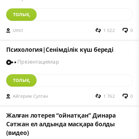
ТОЛЫҚ
Umit
1 522
0
Психология|Сенімділік күш береді
Презентациялар
ТОЛЫҚ
Айгерим Султан
1 762
0
Жалған лотерея “ойнатқан” Динара
Сәтжан ел алдында масқара болды
(видео)