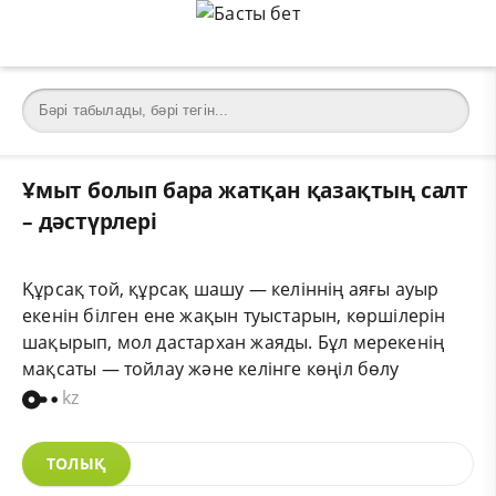
Ұмыт болып бара жатқан қазақтың салт
– дәстүрлері
Құрсақ той, құрсақ шашу — келіннің аяғы ауыр
екенін білген ене жақын туыстарын, көршілерін
шақырып, мол дастархан жаяды. Бұл мерекенің
мақсаты — тойлау және келінге көңіл бөлу
kz
ТОЛЫҚ