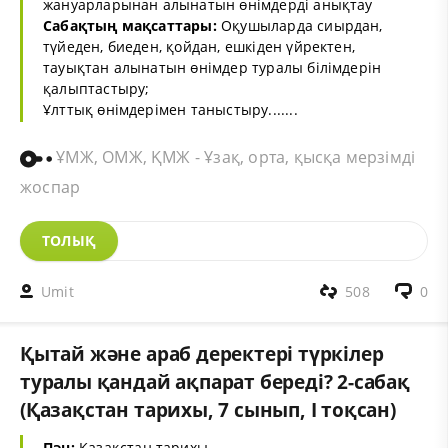
жануарларынан алынатын өнімдерді анықтау
Сабақтың мақсаттары:
Оқушыларда сиырдан,
түйеден, биеден, қойдан, ешкіден үйректен,
тауықтан алынатын өнімдер туралы білімдерін
қалыптастыру;
Ұлттық өнімдерімен таныстыру.......
ҰМЖ, ОМЖ, ҚМЖ - Ұзақ, орта, қысқа мерзімді
жоспар
ТОЛЫҚ
Umit
508
0
Қытай және араб деректері түркілер
туралы қандай ақпарат береді? 2-сабақ
(Қазақстан тарихы, 7 сынып, І тоқсан)
Пән:
Қазақстан тарихы