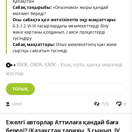
Қазақстан
Сабақ тақырыбы:
«Оғызнама» жыры қандай
мәлімет береді?
Осы сабақта қол жеткізілетін оқу мақсаттары:
6.3.1.2 VI-IX ғасырлардағы мемлекеттерді білу
және картаны қолданып, саяси процестерді
түсіндіру
Сабақ мақсаттары:
Оғыз мемлекетінің ішкі және
сыртқы саясатын түсінеді.
ҰМЖ, ОМЖ, ҚМЖ - Ұзақ, орта, қысқа мерзімді
жоспар
ТОЛЫҚ
Umit
725
0
Ежелгі авторлар Аттилаға қандай баға
береді? (Қазақстан тарихы, 5 сынып, ІV