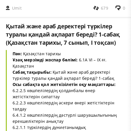
Umit
679
0
Қытай және араб деректері түркілер
туралы қандай ақпарат береді? 1-сабақ
(Қазақстан тарихы, 7 сынып, І тоқсан)
Пән:
Қазақстан тарихы
Ұзақ мерзімді жоспар бөлімі:
6.1A VI – IX ғғ.
Қазақстан
Сабақ тақырыбы:
Қытай және араб деректері
түркілер туралы қандай ақпарат береді? 1-сабақ
Осы сабақта қол жеткізілетін оқу мақсаттары:
6.2.2.5 көшпелілердің қолданбалы өнер
жетістіктерін сипаттау
6.2.2.3 көшпелілердің әскери өнері жетістіктерін
талдау
6.4.1.2 көшпелілердің дәстүрлі шаруашылығының
ерекшеліктерін анықтау
6.2.1.1 түркілердің дүниетанымдық