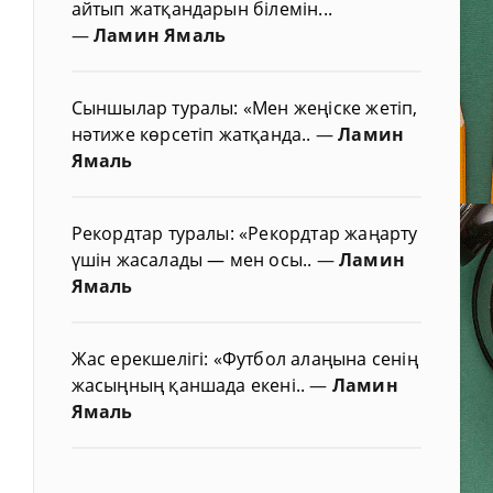
айтып жатқандарын білемін...
—
Ламин Ямаль
Сыншылар туралы: «Мен жеңіске жетіп,
нәтиже көрсетіп жатқанда..
—
Ламин
Ямаль
Рекордтар туралы: «Рекордтар жаңарту
үшін жасалады — мен осы..
—
Ламин
Ямаль
Жас ерекшелігі: «Футбол алаңына сенің
жасыңның қаншада екені..
—
Ламин
Ямаль