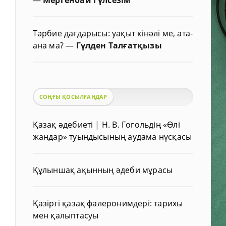
Тәрбие дағдарысы: уақыт кінәлі ме, ата-
ана ма?
—
Гүлден Талғатқызы
СОҢҒЫ ҚОСЫЛҒАНДАР
Қазақ әдебиеті | Н. В. Гогольдің «Өлі
жандар» туындысының аудама нұсқасы
Құлыншақ ақынның әдеби мұрасы
Қазіргі қазақ фалеронимдері: тарихы
мен қалыптасуы