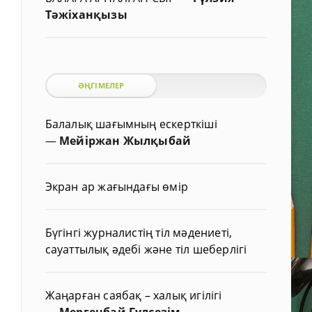
Тәжіханқызы
ӘҢГІМЕЛЕР
Балалық шағымның ескерткіші
—
Мейіржан Жылқыбай
Экран ар жағындағы өмір
Бүгінгі журналистің тіл мәдениеті,
сауаттылық әдебі және тіл шеберлігі
Жаңарған саябақ – халық игілігі
—
Мергенбай Гүлсезім