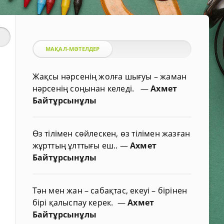
МАҚАЛ-МӘТЕЛДЕР
Жақсы нәрсенің жолға шығуы – жаман
нәрсенің соңынан келеді.
—
Ахмет
Байтұрсынұлы
Өз тілімен сөйлескен, өз тілімен жазған
жұрттың ұлттығы еш..
—
Ахмет
Байтұрсынұлы
Тән мен жан – сабақтас, екеуі – бірінен
бірі қалыспау керек.
—
Ахмет
Байтұрсынұлы