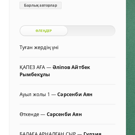
Барлық авторлар
ӨЛЕҢДЕР
Туған жердің үні
ҚАПЕЗ АҒА
—
Әліпов Айтбек
Рымбекұлы
Ауыл жолы 1
—
Сәрсенби Аян
Өткенде
—
Сәрсенби Аян
БАЛАҒА АРНАЛҒАН СЫР
—
Гүлзия