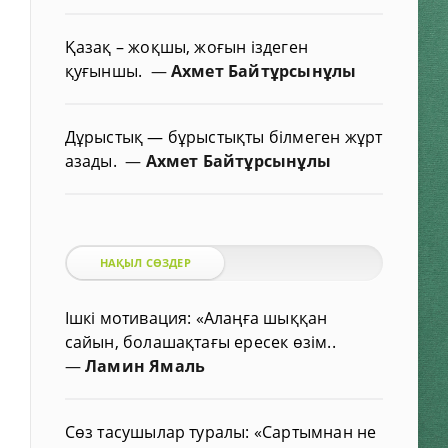
Қазақ – жоқшы, жоғын іздеген
қуғыншы.
—
Ахмет Байтұрсынұлы
Дұрыстық — бұрыстықты білмеген жұрт
азады.
—
Ахмет Байтұрсынұлы
НАҚЫЛ СӨЗДЕР
Ішкі мотивация: «Алаңға шыққан
сайын, болашақтағы ересек өзім..
—
Ламин Ямаль
Сөз тасушылар туралы: «Сартымнан не