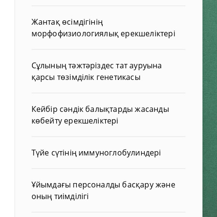
Жантақ өсімдігінің
морфофизиологиялық ерекшеліктері
Сұлының тәжтәріздес тат ауруына
қарсы төзімділік генетикасы
Кейбір сәндік балықтарды жасанды
көбейту ерекшеліктері
Түйе сүтінің иммуноглобулиндері
Ұйымдағы персоналды басқару және
оның тиімділігі