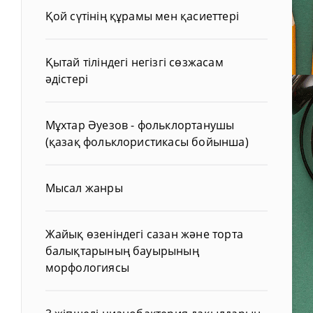
Қой сүтінің құрамы мен қасиеттері
Қытай тіліндегі негізгі сөзжасам
әдістері
Мұхтар Әуезов - фольклортанушы
(қазақ фольклористикасы бойынша)
Мысал жанры
Жайық өзеніндегі сазан және торта
балықтарының бауырының
морфологиясы