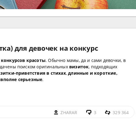
тка) для девочек на конкурс
 конкурсов красоты
. Обычно мамы, да и сами девочки, в
адачены поиском оригинальных
визиток
, подходящих
зитки-приветствия в стихах
,
длинные и короткие,
 вполне серьезные
.
ZHARAR
3
329 364