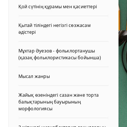
Қой сүтінің құрамы мен қасиеттері
Қытай тіліндегі негізгі сөзжасам
әдістері
Мұхтар Әуезов - фольклортанушы
(қазақ фольклористикасы бойынша)
Мысал жанры
Жайық өзеніндегі сазан және торта
балықтарының бауырының
морфологиясы