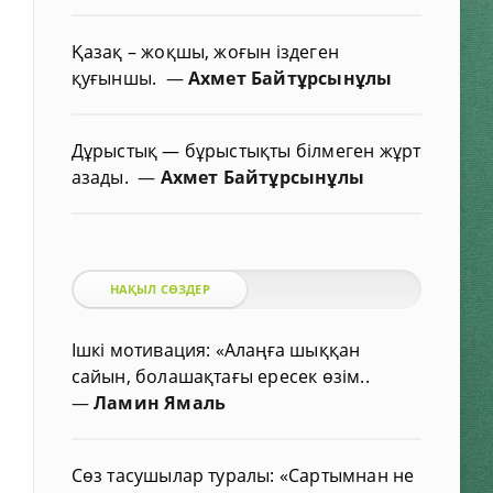
Қазақ – жоқшы, жоғын іздеген
қуғыншы.
—
Ахмет Байтұрсынұлы
Дұрыстық — бұрыстықты білмеген жұрт
азады.
—
Ахмет Байтұрсынұлы
НАҚЫЛ СӨЗДЕР
Ішкі мотивация: «Алаңға шыққан
сайын, болашақтағы ересек өзім..
—
Ламин Ямаль
Сөз тасушылар туралы: «Сартымнан не