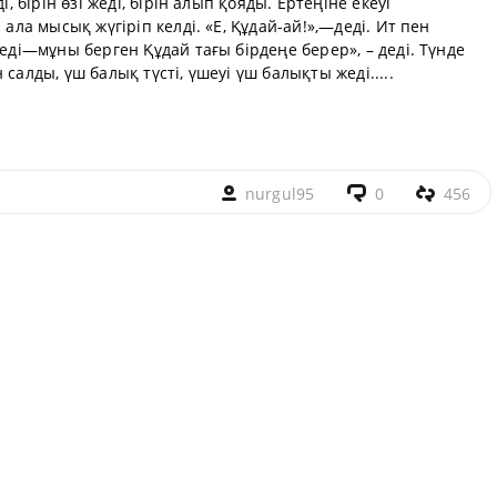
і, бірін өзі жеді, бірін алып қояды. Ертеңіне екеуі
 ала мысық жүгіріп келді. «Е, Құдай-ай!»,—деді. Ит пен
деді—мұны берген Құдай тағы бірдеңе берер», – деді. Түнде
салды, үш балық түсті, үшеуі үш балықты жеді.....
nurgul95
0
456