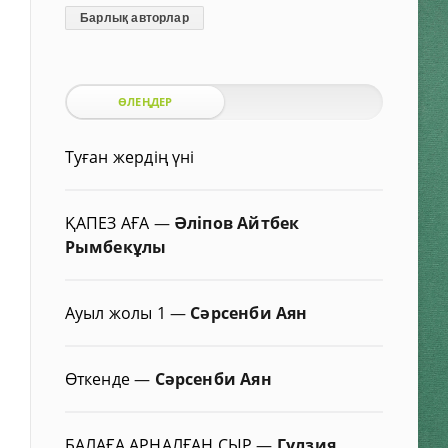
Барлық авторлар
ӨЛЕҢДЕР
Туған жердің үні
ҚАПЕЗ АҒА
—
Әліпов Айтбек
Рымбекұлы
Ауыл жолы 1
—
Сәрсенби Аян
Өткенде
—
Сәрсенби Аян
БАЛАҒА АРНАЛҒАН СЫР
—
Гүлзия