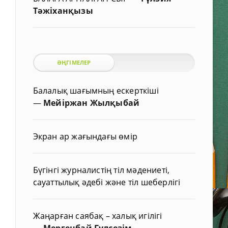
Тәжіханқызы
ӘҢГІМЕЛЕР
Балалық шағымның ескерткіші
—
Мейіржан Жылқыбай
Экран ар жағындағы өмір
Бүгінгі журналистің тіл мәдениеті,
сауаттылық әдебі және тіл шеберлігі
Жаңарған саябақ – халық игілігі
—
Мергенбай Гүлсезім