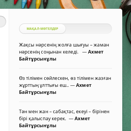
МАҚАЛ-МӘТЕЛДЕР
Жақсы нәрсенің жолға шығуы – жаман
нәрсенің соңынан келеді.
—
Ахмет
Байтұрсынұлы
Өз тілімен сөйлескен, өз тілімен жазған
жұрттың ұлттығы еш..
—
Ахмет
Байтұрсынұлы
Тән мен жан – сабақтас, екеуі – бірінен
бірі қалыспау керек.
—
Ахмет
Байтұрсынұлы