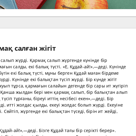
мақ салған жігіт
 салып жүрді. Қармақ салып жүргенде күнінде бір
ағын салды, екі балық түсті. «Е, Құдай-ай!»,—деді. Күнінде
бүгін екі балық түсті, мұны берген Құдай маған бірдеме
ді. Күнінде екі балықтан түсіп жүрді. Бір күнде жігіт
жуып тұрса, қармағын салайын дегенде бір сары ит жүгіріп
-ай! Қанша жылдан бері мен қармақ салып, бір балықтан алып
түсіп тұрғаны, біреуі иттің несібесі екен»,—деді. Бір
ді, итті жолдас қылды, екеуі жолдас болып жүрді. Екеуіне
 Сөйтіп, жүргенде екі балықтан түседі, бірін ит жейді,
Құдай-ай!»,—деді. Бізге Құдай тағы бір серікті берер».