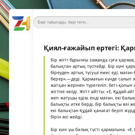
Қиял-ғажайып ертегі: Қар
Бір жігіт бұрынғы заманда суға қармақ
балықтан артық түспейді. Бір күні қарм
біреуден артық түсуші емес еді, маған 
берер»,—деді. Қармағын күнде салып жүр
жатқан жерінен түрегеліп, беті-қолын 
жігітке келді. Жігіт айтты: «Е, Құдай
жеп жатушы едім, енді маған, екі балық 
балықты итке берді, бір балықты өзі же
екі балықтан Құдай қанағат беріп жүрді.
бірін өзі жейді.
Бір күні үш балық түсті қармағына. «Е, 