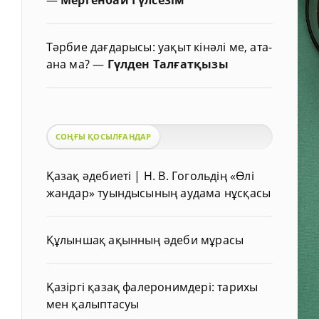
Тәрбие дағдарысы: уақыт кінәлі ме, ата-
ана ма?
—
Гүлден Талғатқызы
СОҢҒЫ ҚОСЫЛҒАНДАР
Қазақ әдебиеті | Н. В. Гогольдің «Өлі
жандар» туындысының аудама нұсқасы
Құлыншақ ақынның әдеби мұрасы
Қазіргі қазақ фалеронимдері: тарихы
мен қалыптасуы