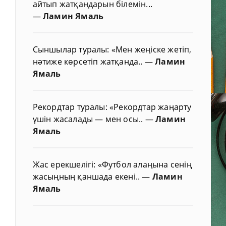
айтып жатқандарын білемін...
—
Ламин Ямаль
Сыншылар туралы: «Мен жеңіске жетіп,
нәтиже көрсетіп жатқанда..
—
Ламин
Ямаль
Рекордтар туралы: «Рекордтар жаңарту
үшін жасалады — мен осы..
—
Ламин
Ямаль
Жас ерекшелігі: «Футбол алаңына сенің
жасыңның қаншада екені..
—
Ламин
Ямаль