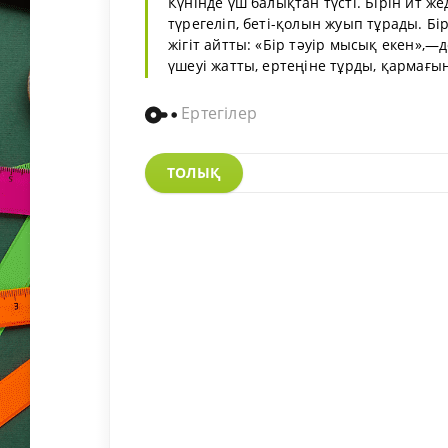
Күнінде үш балықтан түсті. Бірін ит жед
түрегеліп, беті-қолын жуып тұрады. Бір
жігіт айтты: «Бір тәуір мысық екен»,—
үшеуі жатты, ертеңіне тұрды, қармағын 
Ертегілер
ТОЛЫҚ