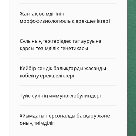
Жантақ өсімдігінің
морфофизиологиялық ерекшеліктері
Сұлының тәжтәріздес тат ауруына
қарсы төзімділік генетикасы
Кейбір сәндік балықтарды жасанды
көбейту ерекшеліктері
Түйе сүтінің иммуноглобулиндері
Ұйымдағы персоналды басқару және
оның тиімділігі