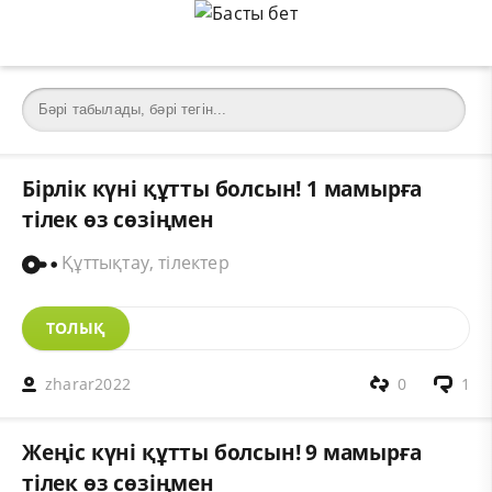
Бірлік күні құтты болсын! 1 мамырға
тілек өз сөзіңмен
Құттықтау, тілектер
ТОЛЫҚ
zharar2022
0
1
Жеңіс күні құтты болсын! 9 мамырға
тілек өз сөзіңмен