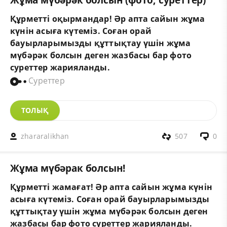
Құрметті оқырмандар! Әр апта сайын жұма
күнін асыға күтеміз. Соған орай
бауырларымызды құттықтау үшін жұма
мүбәрәк болсын деген жазбасы бар фото
суреттер жарияланды.
Суреттер
ТОЛЫҚ
zhararalikhan
507
0
Жұма мүбәрак болсын!
Құрметті жамағат! Әр апта сайын жұма күнін
асыға күтеміз. Соған орай бауырларымызды
құттықтау үшін жұма мүбәрәк болсын деген
жазбасы бар фото суреттер жарияланды.