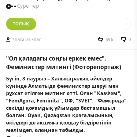
Суреттер
ТОЛЫҚ
zhararalikhan
696
0
"Ол қаладағы соңғы еркек емес".
Феминистер митингі (Фоторепортаж)
Бүгін, 8 наурыз – Халықаралық әйелдер
күнінде Алматыда феминистер шеруі мен
рұхсат етілген митинг өтті. Оған "КазФем",
"FemAgora, Feminita", ОФ, "SVET", "Фемсреда"
секілді қоғамдық ұйымдар бастамашыл
болған. Oyan, Qazaqstan қозғалысының
өкілдері де акцияға қолдау білдіретінін
мәлімдеп, алаңнан табылды.