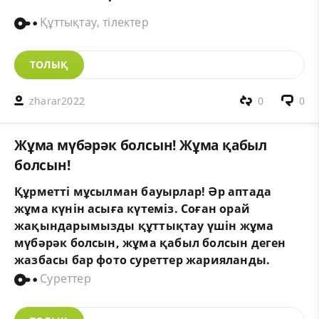
Құттықтау, тілектер
ТОЛЫҚ
zharar2022
0
0
Жұма мүбәрәк болсын! Жұма қабыл
болсын!
Құрметті мұсылман бауырлар! Әр аптада
жұма күнін асыға күтеміз. Соған орай
жақындарымызды құттықтау үшін жұма
мүбәрәк болсын, жұма қабыл болсын деген
жазбасы бар фото суреттер жарияланды.
Суреттер