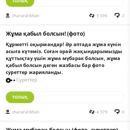
ТОЛЫҚ
zhararalikhan
9 596
2
Жұма қабыл болсын! (фото)
Құрметті оқырмандар! Әр аптада жұма күнін
асыға күтеміз. Соған орай жақындарымызды
құттықтау үшін жұма мүбәрәк болсын, жұма
қабыл болсын деген жазбасы бар фото
суреттер жарияланды.
Суреттер
ТОЛЫҚ
zhararalikhan
4 379
0
Жұма мүбәрәк болсын (фото, суреттер)