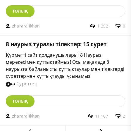
ТОЛЫҚ
zhararalikhan
1 252
0
8 наурыз туралы тілектер: 15 сурет
Құрметті сайт қолданушылары! 8 Наурыз
мерекесімен құттықтаймыз! Осы мақалада 8
наурызға байланысты құттықтаулар мен тілектерді
суреттермен құттықтауды ұсынамыз!
Суреттер
ТОЛЫҚ
zhararalikhan
11 167
2