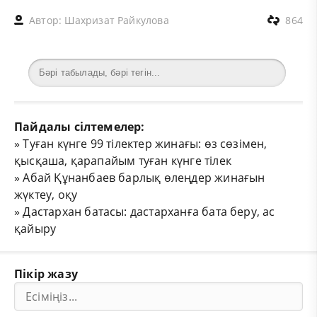
Автор:
Шахризат Райкулова
864
Пайдалы сілтемелер:
»
Туған күнге 99 тілектер жинағы: өз сөзімен,
қысқаша, қарапайым туған күнге тілек
»
Абай Құнанбаев барлық өлеңдер жинағын
жүктеу, оқу
»
Дастархан батасы: дастарханға бата беру, ас
қайыру
Пікір жазу