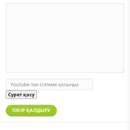
Сурет қосу
ПІКІР ҚАЛДЫРУ