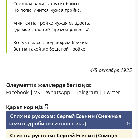
Снежная замять крутит бойко,
По полю мчится чужая тройка.
Мчится на тройке чужая младость.
Где мое счастье? Где моя радость?
Всё укатилось под вихрем бойким
Вот на такой же бешеной тройке.
4/5 октября 1925
Әлеуметтік желілерде бөлісіңіз:
Facebook
|
VK
|
WhatsApp
|
Telegram
|
Twitter
Қарап көріңіз 👇
Стих на русском: Сергей Есенин (Снежная
замять дробится и колется...)
ᐈ
Стих на русском: Сергей Есенин (Свищет